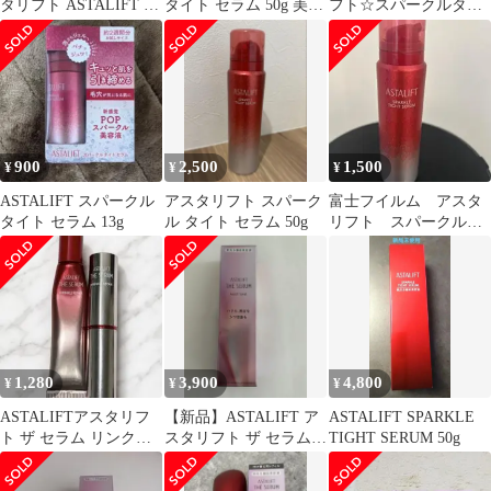
タリフト ASTALIFT ス
タイト セラム 50g 美容
フト☆スパークルタイ
パークル タイトセラム
液
トセラム☆おまけ付き
美容液
900
2,500
1,500
¥
¥
¥
ASTALIFT スパークル
アスタリフト スパーク
富士フイルム アスタ
タイト セラム 13g
ル タイト セラム 50g
リフト スパークル
タイト セラム 肌引
き締め美容液 50g
1,280
3,900
4,800
¥
¥
¥
ASTALIFTアスタリフ
【新品】ASTALIFT ア
ASTALIFT SPARKLE
ト ザ セラム リンクル
スタリフト ザ セラム
TIGHT SERUM 50g
リペア 美容液
マルチチューン