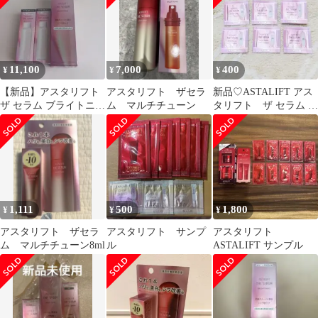
11,100
7,000
400
¥
¥
¥
【新品】アスタリフト
アスタリフト ザセラ
新品♡ASTALIFT アス
ザ セラム ブライトニン
ム マルチチューン
タリフト ザ セラム ブ
グ 3本セット
ライトニング
1,111
500
1,800
¥
¥
¥
アスタリフト ザセラ
アスタリフト サンプ
アスタリフト
ム マルチチューン8ml
ル
ASTALIFT サンプル