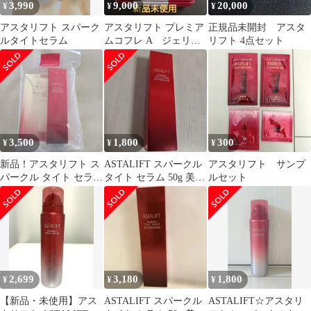
3,990
9,000
20,000
¥
¥
¥
アスタリフト スパーク
アスタリフト プレミア
正規品未開封 アスタ
ルタイトセラム
ムコフレ A ジェリー
リフト 4点セット
状先行美容液 新品未
使用
3,500
1,800
300
¥
¥
¥
新品！アスタリフト ス
ASTALIFT スパークル
アスタリフト サンプ
パークル タイト セラム
タイト セラム 50g 美容
ルセット
美白マスク セット
液 新品未使用
2,699
3,180
1,800
¥
¥
¥
【新品・未使用】アス
ASTALIFT スパークル
ASTALIFT☆アスタリ