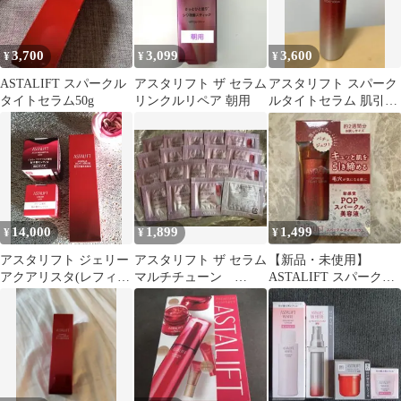
3,700
3,099
3,600
¥
¥
¥
ASTALIFT スパークル
アスタリフト ザ セラム
アスタリフト スパーク
タイトセラム50g
リンクルリペア 朝用
ルタイトセラム 肌引き
締め美容液 50g
14,000
1,899
1,499
¥
¥
¥
アスタリフト ジェリー
アスタリフト ザ セラム
【新品・未使用】
アクアリスタ(レフィ
マルチチューン
ASTALIFT スパークル
ル) 60g
0.4mL 19包
タイト セラム