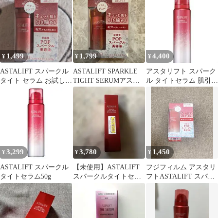
1,499
1,799
4,400
¥
¥
¥
ASTALIFT スパークル
ASTALIFT SPARKLE
アスタリフト スパーク
タイト セラム お試しサ
TIGHT SERUMアスタ
ル タイトセラム 肌引き
イズ
リフト
締め美容液 50g 毛穴 美
容液
3,299
3,780
1,450
¥
¥
¥
ASTALIFT スパークル
【未使用】ASTALIFT
フジフィルム アスタリ
タイトセラム50g
スパークルタイトセラ
フトASTALIFT スパー
ム50g
クルタイトセラム 匿
名配送