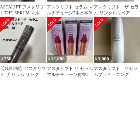
ASTALIFT アスタリフ
アスタリフト セラム マ
アスタリフト ザ セラ
トTHE SERUM マルチ
ルチチューン2本と本体
ム リンクルリペア 朝
チューン 40mL
夜セット 薬用シワ改
善美容液
750
12,600
3,000
¥
¥
¥
【残量5割】アスタリフ
アスタリフト ザ セラム
アスタリフト ザセラ
ト ザ セラム リンクル
マルチチューン付替3個
ムブライトニング
リペア 朝用
セット