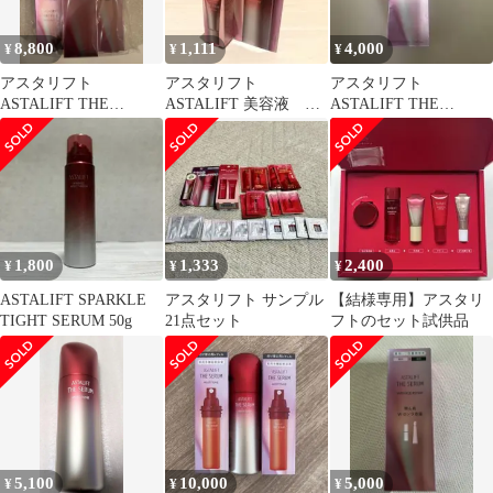
8,800
1,111
4,000
¥
¥
¥
アスタリフト
アスタリフト
アスタリフト
ASTALIFT THE
ASTALIFT 美容液 ザ
ASTALIFT THE
SERUM 3点セット 美容
セラム マルチチュー
SERUM 美容液 40ml
液
ン サンプル
1,800
1,333
2,400
¥
¥
¥
ASTALIFT SPARKLE
アスタリフト サンプル
【結様専用】アスタリ
TIGHT SERUM 50g
21点セット
フトのセット試供品
5,100
10,000
5,000
¥
¥
¥