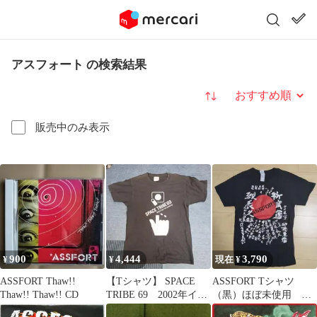
アスフォート の検索結果
並び替え
販売中のみ表示
900
4,444
3,790
¥
¥
現在 ¥
ASSFORT Thaw!!
【Tシャツ】 SPACE
ASSFORT Tシャツ
Thaw!! Thaw!! CD
TRIBE 69 2002年イベ
（黒）ほぼ未使用 ジ
ント ASSFORT
ャパコア