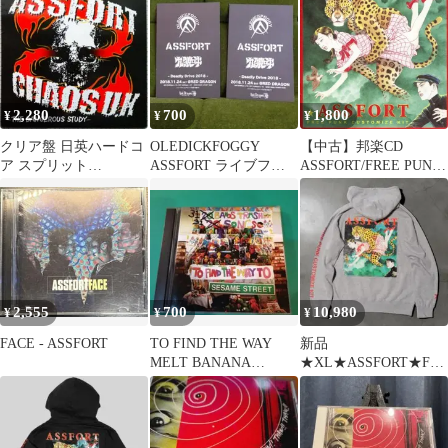
2,280
700
1,800
¥
¥
¥
クリア盤 日英ハードコ
OLEDICKFOGGY
【中古】邦楽CD
ア スプリット
ASSFORT ライブフラ
ASSFORT/FREE PUNK
ASSFORT + CHAOS UK
イヤー 2枚セット
CUSTOMIZE KIT
2,555
700
10,980
¥
¥
¥
FACE - ASSFORT
TO FIND THE WAY
新品
MELT BANANA
★XL★ASSFORT★FU
ASSFORT
UDOBRAIN★丸尾末広
★パーカー★グレー