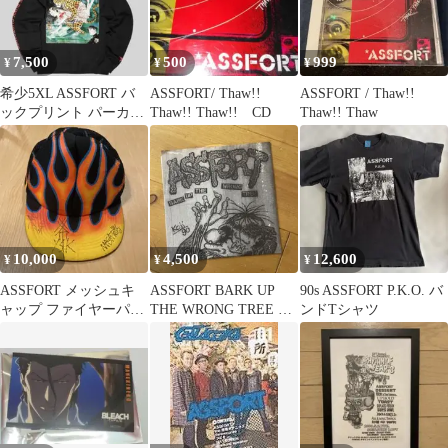
7,500
500
999
¥
¥
¥
希少5XL ASSFORT バ
ASSFORT/ Thaw!!
ASSFORT / Thaw!!
ックプリント パーカー
Thaw!! Thaw!! CD
Thaw!! Thaw
オーバーサイズ ブラッ
ク
10,000
4,500
12,600
¥
¥
¥
ASSFORT メッシュキ
ASSFORT BARK UP
90s ASSFORT P.K.O. バ
ャップ ファイヤーパタ
THE WRONG TREE 7
ンドTシャツ
ーン
インチ