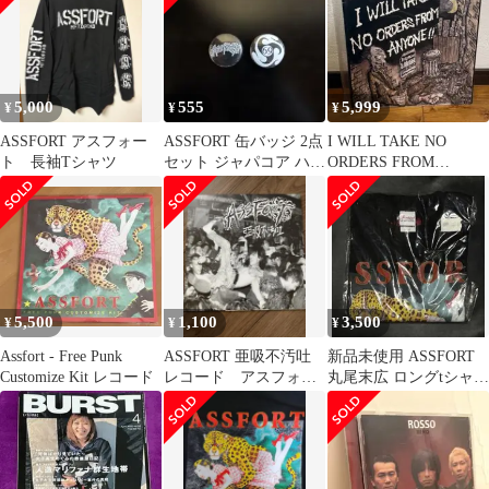
5,000
555
5,999
¥
¥
¥
ASSFORT アスフォー
ASSFORT 缶バッジ 2点
I WILL TAKE NO
ト 長袖Tシャツ
セット ジャパコア ハー
ORDERS FROM
ドコア
ANYONE LP
5,500
1,100
3,500
¥
¥
¥
Assfort - Free Punk
ASSFORT 亜吸不汚吐
新品未使用 ASSFORT
Customize Kit レコード
レコード アスフォー
丸尾末広 ロングtシャツ
ト punk
fuudobrain