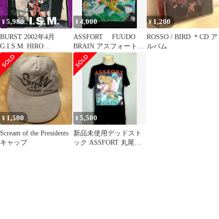
5,980
4,000
1,200
¥
¥
¥
BURST 2002年4月
ASSFORT FUUDO
ROSSO / BIRD ＊CD ア
G.I.S.M. HIRO
BRAIN アスフォート
ルバム
YOSHIYA 高山善廣
パーカーフードブレイ
ン
1,500
5,500
¥
¥
Scream of the Presidents
新品未使用デッドスト
キャップ
ック ASSFORT 丸尾末
広tシャツ fuudobrain