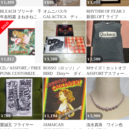
1,499
680
1,000
¥
¥
¥
BLEACH ブリーチ 千
オムニバス/9
RHYTHM OF FEAR 3
年⾎戦篇 まねきねこ フ
GALACTICA ディス
新宿LOFT ライブ フ
ォートカード アスキ
クとジャケットのみ
ライヤー balzac
ン
レンタルアップDVD
1,812
3,380
2,500
¥
¥
¥
CD／ASSFORT／FREE
ROSSO（ロッソ）／
Mサイズ！カットオフ
PUNK CUSTOMIZE
BIRD Dirty〜 ダイヤ
ASSFORTアスフォート
KIT
モンドダスト〜 3枚セ
Tシャツrockmanジャパ
ット
コア
700
1,194
3,900
¥
¥
¥
愛誠五 フライヤー
JAMAICAN
淡水真珠 ワイン色