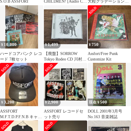
S.O.B ASSFORT
CHILDREN! [Audio CD]
大粒グラデーション
オムニバス; Tina;
お呼ばれパーティーネ
KEMURI; カルカヤマコ
ックレス
ト; Fuuri; 犬式;
ASSFORT; Still-Low-
Profile(F.B.I.A.)feat.Foci
s Ashton; BA
10,000
1,499
750
¥
¥
¥
ハードコアパンク レコ
【廃盤】SORROW
Assfort/Free Punk
ード 7枚セット
Tokyo Rodeo CD 川村カ
Customize Kit
オリ
3,200
2,900
500
¥
¥
現在 ¥
ASSFORT
ASSFORT レコードセ
DOLL 2001年3月号
M.F.T.D.P.F.N.B キャッ
ット売り
No.163 音楽雑誌
プ