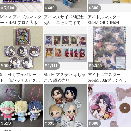
5,000
400
300
¥
¥
¥
Mマス アイドルマスタ
アイマスサイドMほわ
アイドルマスター
ー SideM プロミ大阪 ポ
ぬい～ニャンてすてき
SideM ORIGIN@L
ストカード B
なナムコキャンペーン
PIECES 04
～ 2個セット
500
1,111
5,555
¥
¥
¥
SideM カフェパレー
SideM アスラン ぱしゃ
アイドルマスター
ド 缶バッチ&アクス
これ 纏め売り
SideM 10thブランケッ
タ6点セット
ト カフェパレ
599
999
300
¥
¥
¥