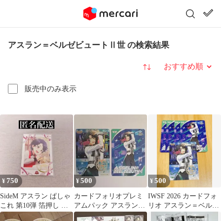
アスラン＝ベルゼビュートⅡ世 の検索結果
並び替え
販売中のみ表示
750
500
500
¥
¥
¥
SideM アスラン ぱしゃ
カードフォリオプレミ
IWSF 2026 カードフォ
これ 第10弾 箔押し リ
アムパック アスラン
リオ アスラン＝ベルゼ
メショ
IWSF 2026 SSR R
ビュートⅡ世