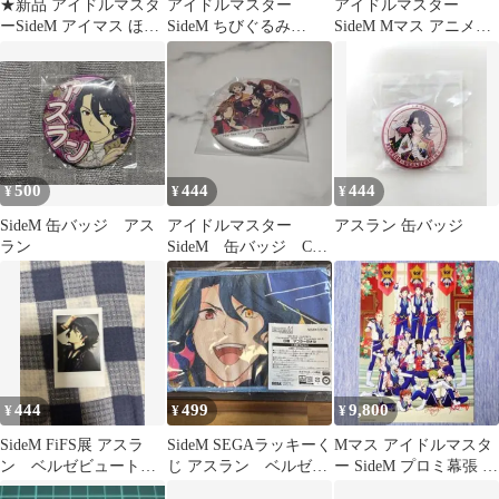
★新品 アイドルマスタ
アイドルマスター
アイドルマスター
ーSideM アイマス ほわ
SideM ちびぐるみ
SideM Mマス アニメイ
ぬい ぬいぐるみストラ
CIRCLE DELIGHT まと
ト 特典 アスラン 缶バ
ップ3点
め売り
ッジ
500
444
444
¥
¥
¥
SideM 缶バッジ アス
アイドルマスター
アスラン 缶バッジ
ラン
SideM 缶バッジ Cafe
Parade
444
499
9,800
¥
¥
¥
SideM FiFS展 アスラ
SideM SEGAラッキーく
Mマス アイドルマスタ
ン゠ベルゼビュートⅡ
じ アスラン゠ベルゼビ
ー SideM プロミ幕張 ポ
世 フォトカード
ュートⅡ世 D賞
スター 天道輝 天ヶ瀬冬