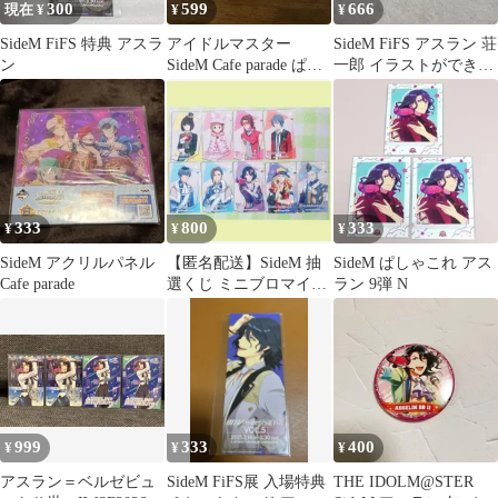
300
599
666
現在 ¥
¥
¥
SideM FiFS 特典 アスラ
アイドルマスター
SideM FiFS アスラン 荘
ン
SideM Cafe parade ぱし
一郎 イラストができた
ゃこれ まとめ売り
あと インスタントフォ
ト
333
800
333
¥
¥
¥
SideM アクリルパネル
【匿名配送】SideM 抽
SideM ぱしゃこれ アス
Cafe parade
選くじ ミニブロマイド
ラン 9弾 N
まとめ売り
999
333
400
¥
¥
¥
アスラン＝ベルゼビュ
SideM FiFS展 入場特典
THE IDOLM@STER