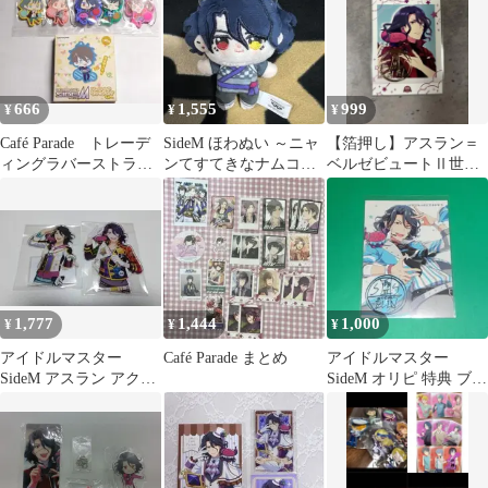
666
1,555
999
¥
¥
¥
Café Parade トレーデ
SideM ほわぬい ～ニャ
【箔押し】アスラン＝
ィングラバーストラッ
ンてすてきなナムコキ
ベルゼビュートⅡ世
プ 私服ver
ャンペーン～ アスラン
ぱしゃこれ
1,777
1,444
1,000
¥
¥
¥
アイドルマスター
Café Parade まとめ
アイドルマスター
SideM アスラン アクリ
SideM オリピ 特典 ブロ
ルスタンド 4th プロミ
マイド【アスラン】