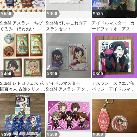
650
300
555
¥
¥
¥
SideM アスラン ちび
SideMぱしゃこれ☆ア
アイドルマスター カ
ぐるみ ほわぬい
スランセット
ードフォリオ アスラ
ン
490
390
300
¥
¥
¥
SideM レトロフェス 花
アイドルマスター
アスラン スクエア缶
園百々人 古論クリス ア
SideM アスラン アクス
バッジ アイドルマス
スラン 猫柳キリオ
タ ぱしゃこれ セット
ターSideM
999
500
300
¥
¥
¥