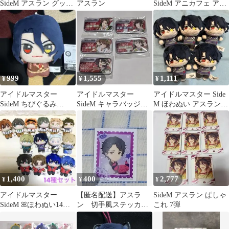
SideM アスラン グッズ
アスラン
SideM アニカフェ アク
セット
リルチャーム
999
1,555
1,111
¥
¥
¥
アイドルマスター
アイドルマスター
アイドルマスター Side
SideM ちびぐるみ
SideM キャラバッジコ
M ほわぬい アスラン＝
CIRCLE アスラン
レクション カフェパレ
ベルゼビュートⅡ世
5点
1,400
400
2,777
¥
¥
¥
アイドルマスター
【匿名配送】アスラ
SideM アスラン ぱしゃ
SideM ꕤほわぬい14体
ン 切手風ステッカ
これ 7弾
セットꕤ ニャンてすて
ー アニメイトフェ
きな新品未使用
ア SideM