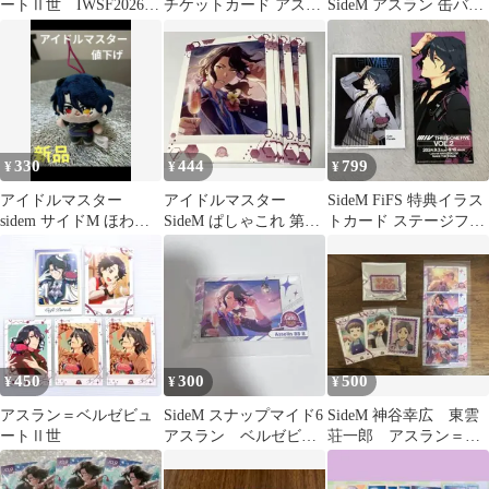
ートⅡ世 IWSF2026
チケットカード アスラ
SideM アスラン 缶バッ
カードフォリオ アイド
ン
ジ
ルマスター
330
444
799
¥
¥
¥
アイドルマスター
アイドルマスター
SideM FiFS 特典イラス
sidem サイドM ほわぬ
SideM ぱしゃこれ 第6
トカード ステージフォ
い アスラン ベルゼ
弾 アスラン 5枚セット
ト アスラン
ビュートⅡ世
450
300
500
¥
¥
¥
アスラン＝ベルゼビュ
SideM スナップマイド6
SideM 神谷幸広 東雲
ートⅡ世
アスラン゠ベルゼビュ
荘一郎 アスラン＝ベ
ートⅡ世
ルゼビュートII世 水
嶋咲