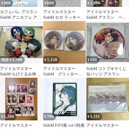
800
600
1,000
¥
¥
¥
カフェパレ アスラン
アイドルマスター
アイドルマスター
SideM アニカフェ アク
SideM セガ ラッキーく
SideM アスラン゠ベル
スタ カート Mフェス
じ E賞/アスラン
ゼビュートⅡ世 カード
2025
セット
1,700
1,150
600
現在 ¥
¥
¥
アイドルマスター
アイドルマスター
SideM コトブキヤくじ
SideM ちびぐるみ神谷
SideM グリッター缶
缶バッジ アスラン
幸広 東雲荘一郎 アスラ
バッジ 神谷 アスラン
ン 卯月巻緒
セット
1,200
700
1,111
¥
¥
¥
アイドルマスター
SideM FiFS展 vol.5特典
アイドルマスター