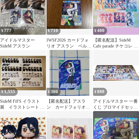
777
710
400
¥
¥
¥
アイドルマスター
IWSF2026 カードフォ
【匿名配送】SideM
SideM アスラン
リオ アスラン゠ベルゼ
Cafe parade チケコレ ピ
ビュートⅡ世
クコレ 缶バッジ
1,555
300
888
¥
¥
¥
SideM FiFS イラスト
【匿名配送】アスラ
アイドルマスター 一番
展 イラストシート 4
ン カードフォリオ
くじ ブロマイドセット
枚セット
IWSF2026
27枚 まとめ売り