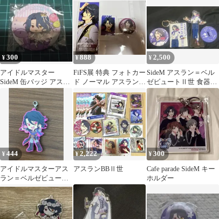
馬
300
888
2,500
¥
¥
¥
アイドルマスター
FiFS展 特典 フォトカー
SideM アスラン＝ベル
SideM 缶バッジ アスラ
ド ノーマル アスラン゠
ゼビュートⅡ世 食器プ
ン＝ベルゼビュートII
ベルゼビュートⅡ世
ロデュースグッズまと
世
めセット
444
2,222
300
¥
¥
¥
アイドルマスターアス
アスランBBⅡ世
Cafe parade SideM キー
ラン＝ベルゼビュート
ホルダー
II世ラバーストラップ