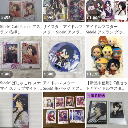
455
999
1,000
¥
¥
¥
SideM Cafe Parade アス
サイスタ アイドルマ
アイドルマスター
ラン 箔押し
スター SideM アスラ
SideM アスラン グッズ
ン アクキー 缶バッ
セット
ジ 4点セット
300
300
1,199
¥
¥
¥
SideM ぱしゃこれ スナ
アイドルマスター
【新品未使用】7点セッ
マイ スナップマイド ア
SideM 缶バッジ アスラ
ト＊アイドルマスター
スラン゠ベルゼビュー
ン＝ベルゼビュートⅡ
＊SideM＊ちびぐるみ
トⅡ世
世