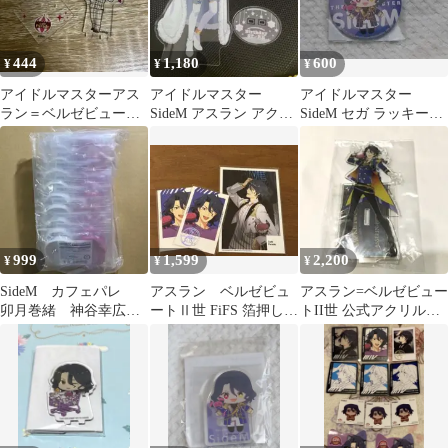
444
1,180
600
¥
¥
¥
アイドルマスターアス
アイドルマスター
アイドルマスター
ラン＝ベルゼビュート
SideM アスラン アクス
SideM セガ ラッキーく
II世 SideM アクリルス
タ バースデー
じ F賞/アスラン
タンド
999
1,599
2,200
¥
¥
¥
SideM カフェパレ
アスラン゠ベルゼビュ
アスラン=ベルゼビュー
卯月巻緒 神谷幸広
ートⅡ世 FiFS 箔押し
トII世 公式アクリルス
アスラン 東雲荘一
フォト風カード ブロマ
タンド
郎 水嶋咲
イド