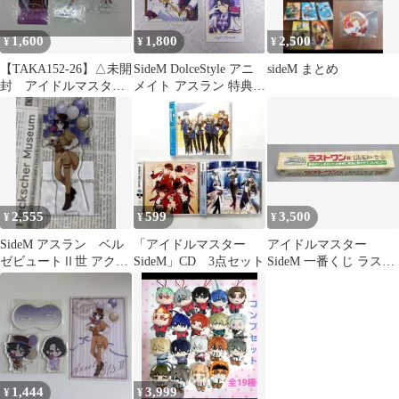
1,600
1,800
2,500
¥
¥
¥
【TAKA152-26】△未開
SideM DolceStyle アニ
sideM まとめ
封 アイドルマスター
メイト アスラン 特典
SideM アスラン＝ベ
ブロマイドアクカ
ルゼビュートⅡ世グッ
ズ アクリルスタンド
＆クリアしおり 2点セ
ット
2,555
599
3,500
¥
¥
¥
SideM アスラン゠ベル
「アイドルマスター
アイドルマスター
ゼビュートⅡ世 アクス
SideM」CD 3点セット
SideM 一番くじ ラスト
タ 東急ハンズ
ワン賞 ポスター
1,444
3,999
¥
¥