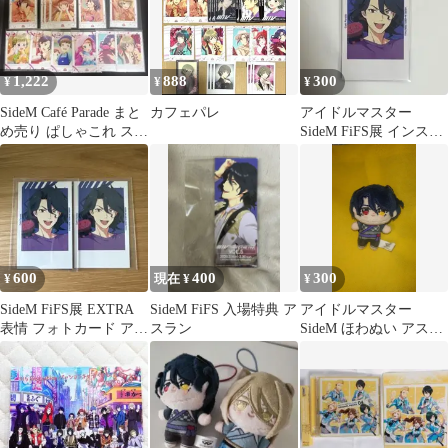
1,222
888
300
¥
¥
¥
SideM Café Parade まと
カフェパレ
アイドルマスター
め売り ぱしゃこれ スナ
SideM FiFS展 インスタ
ップマイド
ント風フォトカード ア
スラン
600
400
300
¥
現在 ¥
¥
SideM FiFS展 EXTRA
SideM FiFS 入場特典 ア
アイドルマスター
表情 フォトカード アス
スラン
SideM ほわぬい アスラ
ラン
ン＝ベルゼビュートⅡ
世