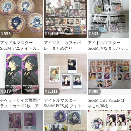
555
1,444
333
¥
¥
¥
アイドルマスター
アイマス カフェパ
アイドルマスター
SideM アニメイトカフ
レ まとめ売り
SideM おなまえバッ
ェ コースター 4枚セッ
チ 4点セット
ト
319
1,111
888
¥
¥
¥
チケットサイズ両面イ
アイドルマスター
SideM Café Parade ぱし
ラストカード2枚 アス
SideM FiFS展 フォトカ
ゃこれ38枚
ラン＝ベルゼビュート
ード Cafe parade
Ⅱ世