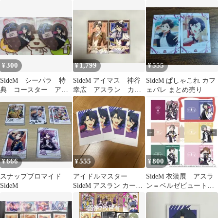
テッカー
300
1,799
555
¥
¥
¥
SideM シーパラ 特
SideM アイマス 神谷
SideM ぱしゃこれ カフ
典 コースター アス
幸広 アスラン カフ
ェパレ まとめ売り
ラン
ェパレ アクリルカー
ド
666
555
800
¥
¥
¥
スナップブロマイド
アイドルマスター
SideM 衣装展 アスラ
SideM
SideM アスラン カード
ン＝ベルゼビュートⅡ
4枚セットfifs展
世 クリアファイル