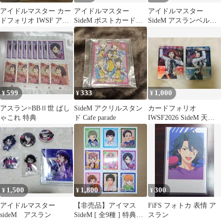
アイドルマスター カー
アイドルマスター
アイドルマスター
ドフォリオ IWSF アス
SideM ポストカード
SideM アスランベルゼ
ラン カード 5枚セット
Cafe Parade
ビュートII世 グッズ
599
333
1,000
¥
¥
¥
アスラン=BBⅡ世 ぱし
SideM アクリルスタン
カードフォリオ
ゃこれ 特典
ド Cafe parade
IWSF2026 SideM 天道
輝 アスラン
1,500
1,800
300
¥
¥
¥
アイドルマスター
【非売品】アイマス
FiFS フォトカ 表情 ア
sideM アスラン
SideM [ 全9種 ] 特典ス
スラン