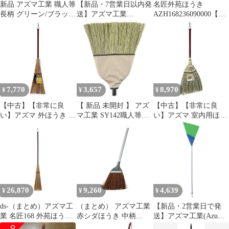
新品 アズマ工業 職人箒
【新品・7営業日以内発
名匠外苑ほうき
長柄 グリーン/ブラック
送】アズマ工業
AZH168236090000【ア
3×32×131cm SY104
4970190240851 名匠153
ズマ工業】【メーカー
赤シダほうき 短柄 天然
直送品】【時間指定不
素材の庭ほうき
可・夜間配送不可】
azuma【沖縄離島販売不
【平日配送のみ】
可】
7,770
3,657
8,970
¥
¥
¥
【中古】【非常に良
【 新品 未開封 】 アズ
【中古】【非常に良
い】アズマ 外ほうき 庭
マ工業 SY142職人箒長
い】アズマ 室内用ほう
園ほうき短柄 穂幅20cm
柄穂のみ 360245 未使用
き 手編みホーキ特撰短
全長82cm 砂利・花壇の
送料無料
柄 穂幅31cm 全長79cm
掃き掃除に 名匠161
天然繊維・しなやかな
wgteh8f
穂 AZ112 wgteh8f
26,870
9,260
4,639
¥
¥
¥
ds-（まとめ）アズマ工
（まとめ） アズマ工業
【新品・2営業日で発
業 名匠168 外苑ほうき
赤シダほうき 中柄
送】アズマ工業(Azuma
1本〔×10セット〕
AZB159 1本 〔×10セッ
Industrial) azuma