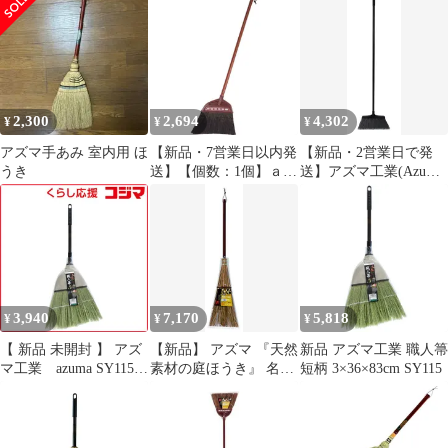
ト〕
AZB193 化繊ほうき極
太長柄 (270872 1445)
2,300
2,694
4,302
¥
¥
¥
アズマ手あみ 室内用 ほ
【新品・7営業日以内発
【新品・2営業日で発
うき
送】【個数：1個】ａｚ
送】アズマ工業(Azuma
ｕｍａ 224292200 名匠
Industrial) azuma
１６３ 黒シダほうき 中
AZH527 化繊現場ほう
柄 アズマ工業【沖縄離
き長柄 (270902 1445)
島販売不可】
3,940
7,170
5,818
¥
¥
¥
【 新品 未開封 】 アズ
【新品】 アズマ 『天然
新品 アズマ工業 職人箒
マ工業 azuma SY115
素材の庭ほうき』 名匠
短柄 3×36×83cm SY115
職人箒 短柄 123369 未
161 庭園ホーキ 短柄
使用 送料無料
oyj0otl