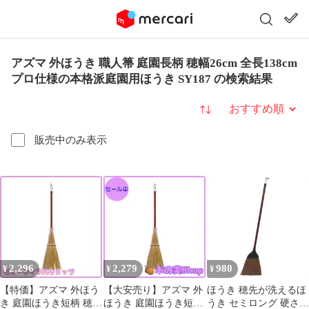
アズマ 外ほうき 職人箒 庭園長柄 穂幅26cm 全長138cm
プロ仕様の本格派庭園用ほうき SY187 の検索結果
並び替え
販売中のみ表示
2,296
2,279
980
¥
¥
¥
【特価】アズマ 外ほう
【大安売り】アズマ 外
ほうき 穂先が洗えるほ
き 庭園ほうき短柄 穂幅
ほうき 庭園ほうき短柄
うき セミロング 硬さ