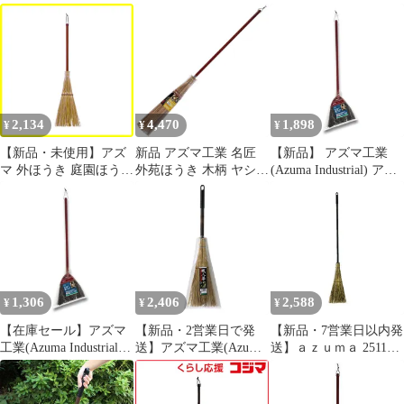
20cm 全長82cm 砂利・
穂幅20cm 全長82cm 砂
普通 （ ホウキ 箒 洗え
花壇の掃き掃除に 名匠
利・花壇の掃き掃除に
る 化繊ほうき 玄関 ベ
161
名匠161
ランダ 掃除 玄関掃除
掃き掃除 外掃除 掃除用
品 清掃グッズ ）)
2,134
4,470
1,898
¥
¥
¥
【新品・未使用】アズ
新品 アズマ工業 名匠
【新品】 アズマ工業
マ 外ほうき 庭園ほうき
外苑ほうき 木柄 ヤシの
(Azuma Industrial) アズ
短柄 穂幅20cm 全長
葉脈から作った太くて
マ 外ほうき 黒シダほう
82cm 砂利・花壇の掃き
弾力のあるほうき 芝
き短柄 穂幅20cm 全長
掃除に 名匠161
生・道路の落ち葉の掃
82cm 玄関やお庭のお掃
除に適応 穂幅20cm 全
除に 名匠151 0
長127cm 名匠168
1,306
2,406
2,588
¥
¥
¥
【在庫セール】アズマ
【新品・2営業日で発
【新品・7営業日以内発
工業(Azuma Industrial)
送】アズマ工業(Azuma
送】ａｚｕｍａ 251109
アズマ 外ほうき 黒シダ
Industrial) 職人箒 庭
SY187職人箒 庭園長柄
ほうき短柄 穂幅20cm
園 短柄 SY189 1本
【沖縄離島販売不可】
全長82cm 玄関やお庭の