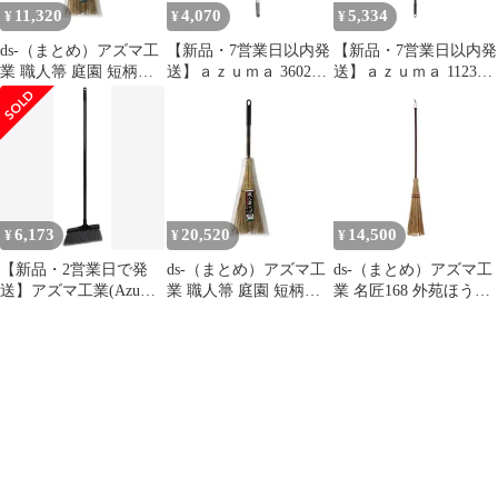
11,320
4,070
5,334
¥
¥
¥
ds-（まとめ）アズマ工
【新品・7営業日以内発
【新品・7営業日以内発
業 職人箒 庭園 短柄
送】ａｚｕｍａ 360252
送】ａｚｕｍａ 112318
SY189 1本〔×5セッ
SY144 職人箒 短柄穂の
SY104 職人箒 長柄【沖
ト〕
み【沖縄離島販売不
縄離島販売不可】
可】
6,173
20,520
14,500
¥
¥
¥
【新品・2営業日で発
ds-（まとめ）アズマ工
ds-（まとめ）アズマ工
送】アズマ工業(Azuma
業 職人箒 庭園 短柄
業 名匠168 外苑ほうき
Industrial) azuma
SY189 1本〔×10セッ
1本〔×5セット〕
AZH526 化繊現場ほう
ト〕
きビッグ長柄 (270896
1445)