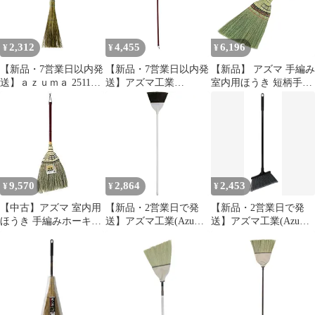
2,312
4,455
6,196
¥
¥
¥
【新品・7営業日以内発
【新品・7営業日以内発
【新品】 アズマ 手編み
送】ａｚｕｍａ 251116
送】アズマ工業
室内用ほうき 短柄手編
SY189職人箒 庭園短柄
4970190231071 名匠152
みホーキ匠 穂幅34cm
【沖縄離島販売不可】
赤シダほうき 長柄【沖
全長89cm 畳を傷めない
縄離島販売不可】
天然繊維 1
9,570
2,864
2,453
¥
¥
¥
【中古】アズマ 室内用
【新品・2営業日で発
【新品・2営業日で発
ほうき 手編みホーキ特
送】アズマ工業(Azuma
送】アズマ工業(Azuma
撰短柄 穂幅31cm 全長
Industrial) azuma BR529
Industrial) azuma
79cm 天然繊維・しなや
化繊ほうき 細穂長柄
AZH528 化繊現場ほう
かな穂 AZ112 wgteh8f
(270926 1445)
き短柄 (270919 1445)