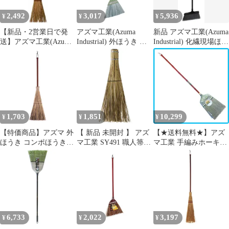
掃道具 )
2,492
3,017
5,936
¥
¥
¥
【新品・2営業日で発
アズマ工業(Azuma
新品 アズマ工業(Azuma
送】アズマ工業(Azuma
Industrial) 外ほうき コ
Industrial) 化繊現場ほう
Industrial) 名匠161 庭園
ンポ化繊ほうき短柄 穂
きビッグ長柄 現場ほう
ほうき 短柄
幅:約24cm 全長:約75cm
き 箒 化学繊維 水に強
太さの違う2種類の化繊
い 屋外 ほうき 凹凸に
ホーキ。水に強くて耐
入り込んだゴミをかき
久性。 混穂176
出す 先割れ加工 コンク
リート アスファルト 庭
幅35cm 長さ139cm
1,703
1,851
10,299
¥
¥
¥
【特価商品】アズマ 外
【 新品 未開封 】 アズ
【★送料無料★】アズ
ほうき コンポほうき短
マ工業 SY491 職人箒
マ工業 手編みホーキ特
柄 穂幅23cm 全長82cm
庭園 長柄穂のみ
撰 長柄 ほうき草を使用
天然繊維2種の穂を混合
239125000 未使用 送料
した座敷ほうき しなや
適度な弾力で掃きやす
無料
かな掃き心地 畳 フロー
い 混穂180 ブラウン
リング 全長134cm 掃き
幅30cm AZ111
6,733
2,022
3,197
¥
¥
¥