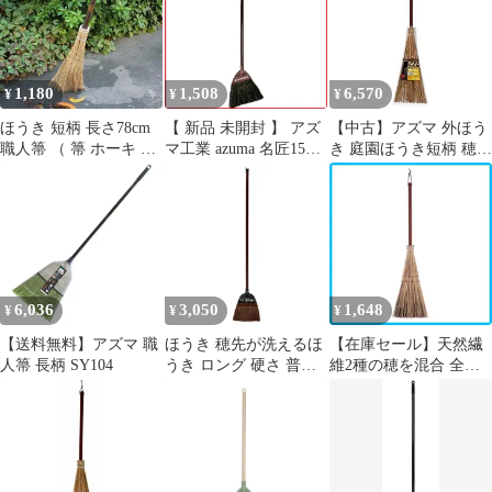
お掃除に 名匠151
1,180
1,508
6,570
¥
¥
¥
ほうき 短柄 長さ78cm
【 新品 未開封 】 アズ
【中古】アズマ 外ほう
職人箒 （ 箒 ホーキ 屋
マ工業 azuma 名匠151
き 庭園ほうき短柄 穂幅
外 庭ほうき 落ち葉掃除
黒シダほうき 短柄
20cm 全長82cm 砂利・
分解可能 ヤシの葉脈 硬
224090400 未使用 送料
花壇の掃き掃除に 名匠
め 小石 柄取れる 分解
無料
161 wgteh8f
掃き掃除 掃除用品 手ぼ
うき 庭 ホウキ 外掃除
）)
6,036
3,050
1,648
¥
¥
¥
【送料無料】アズマ 職
ほうき 穂先が洗えるほ
【在庫セール】天然繊
人箒 長柄 SY104
うき ロング 硬さ 普通
維2種の穂を混合 全長
（ ホウキ 箒 屋外 室外
82cm 適度な弾力で掃き
掃き 清掃 玄関 庭 ベラ
やすい 穂幅23cm 混穂
ンダ 掃除 そうじ ごみ
180 コンポほうき短柄
ゴミ 外掃除 長柄箒 庭
外ほうき ブラウン アズ
掃除 掃き掃除 はき掃除
マ
玄関掃除 清掃グッズ 清