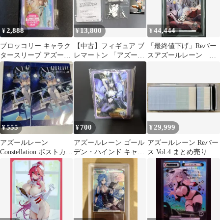
2,888
13,800
44,444
¥
¥
¥
ブロッコリー キャラク
【中古】フィギュア ブ
「最終値下げ」Reバー
タースリーブ アズール
レマートン 「アズール
スアズールレーン ム
レーン 樫野 湯上がり
レーン」 1/7 レジンキ
ルマンスク PP PSA9
Ver.
ャストキット トレジャ
ーフェスタ・オンライ
ン1＆イベント限定
555
700
29,999
¥
¥
¥
アズールレーン
アズールレーン ゴール
アズールレーン Reバー
Constellation ポストカー
デン・ハインド キャラ
ス Vol.4 まとめ売り
ド2枚セット
クタースリーブEX 60
枚 未開封