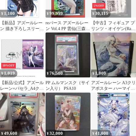
5%OFF
1,100
99,999
30,115
¥
¥
¥
【新品】アズールレー
reバース アズールレー
【中古】フィギュア プ
ン 描き下ろしスリーブ
ン Vol.4 PP 雲仙(三森す
リンツ・オイゲン(Race
（デュイスブルク/冬デ
ずこ虹箔押しサイン)
Queen) 「アズールレー
ート）【正規品】
ン」 1/7 レジンキャス
トキット BOOTH限定
10%OFF
1,019
76,500
1,000
¥
¥
¥
【新品/公式】アズール
PP ムルマンスク（サイ
アズールレーン A3クリ
レーン×パセラ_A4クリ
ン入り） PSA10
アポスター ハーマイオ
アファイル ラフィー
ニー F-4賞
Ⅱ(バニーガール) 公式
グッズ colleize
49,600
32,000
41,000
¥
¥
¥