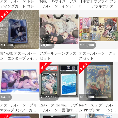
アズールレーン トレー
切抜 B5サイズ アズ
【中古】サプライ ブシ
ディングカード コレク
ールレーン インディ
ロード デッキホルダー
ションクリア プリマ
アナポリス&ポートラ
コレクション V3
ス
ンド
Vol.672 アズールレーン
『エセックス』Craft
Fairynight ver.
1,000
8,000
36,900
¥
¥
¥
買*ん様 アズールレー
アズールレーングッズ
アズールレーン グッ
ン エンタープライ
セット
ズセット
ズ ブロッコリー ト
レカアイテムくじ ス
450
122,222
65,000
¥
¥
¥
アズールレーン プリ
Reバース for you アズ
Reバース アズールレー
マス&プリンツ カー
ールレーン 雲仙PP
ン PP ブレマートン(巽
ド 1枚
PSA10
悠衣子 サイン)