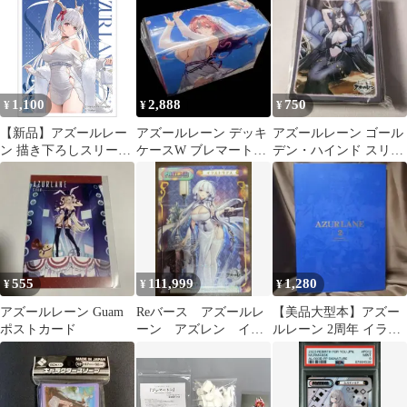
1,100
2,888
750
¥
¥
¥
【新品】アズールレー
アズールレーン デッキ
アズールレーン ゴール
ン 描き下ろしスリーブ
ケースW ブレマートン
デン・ハインド スリー
（四万十/冬デート）
ウェディングVer.《新品
ブ
【正規品】
未開封》
555
111,999
1,280
¥
¥
¥
アズールレーン Guam
Reバース アズールレ
【美品大型本】アズー
ポストカード
ーン アズレン イラ
ルレーン 2周年 イラス
ストリアス サインカー
トレーションコレクシ
ド PP
ョン