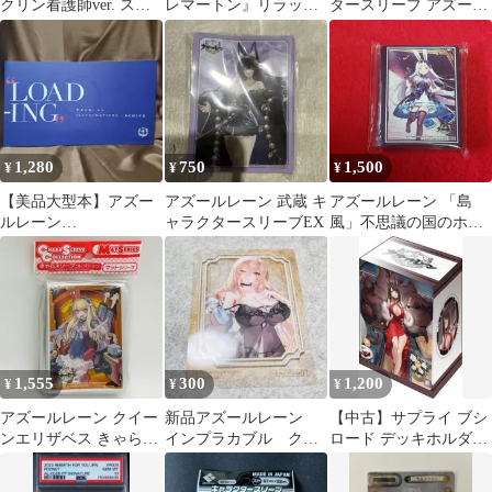
クリン看護師ver. スリ
レマートン』リラック
タースリーブ アズール
ーブ60枚入り×2
スタイムVer. キャラク
レーン 綾波 花嫁Ver.
タースリーブEX 「ブ
ロッコリートレカアイ
テムくじEX『アズール
レーン』第4弾」 E-1賞
1,280
750
1,500
¥
¥
¥
【美品大型本】アズー
アズールレーン 武蔵 キ
アズールレーン 「島
ルレーン
ャラクタースリーブEX
風」不思議の国のホワ
"LOADING"イラストレ
イトラビットver。
ーションアーカイブ
1,555
300
1,200
¥
¥
¥
アズールレーン クイー
新品アズールレーン
【中古】サプライ ブシ
ンエリザベス きゃらス
インプラカブル クリ
ロード デッキホルダー
リーブコレクション マ
アカード
コレクション V3
ットシリーズ
Vol.943 アズールレーン