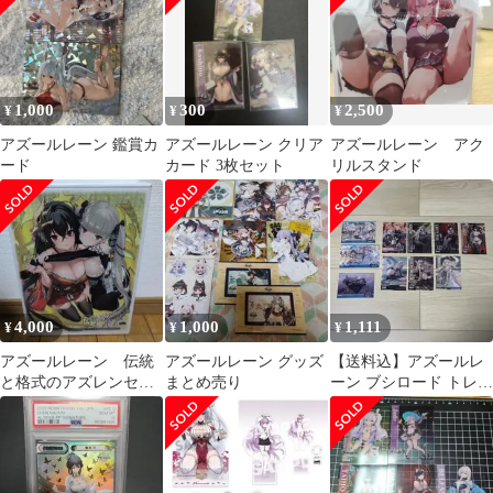
1,000
300
2,500
¥
¥
¥
アズールレーン 鑑賞カ
アズールレーン クリア
アズールレーン アク
ード
カード 3枚セット
リルスタンド
4,000
1,000
1,111
¥
¥
¥
アズールレーン 伝統
アズールレーン グッズ
【送料込】アズールレ
と格式のアズレンセッ
まとめ売り
ーン ブシロード トレー
トVol.2
ディングカード