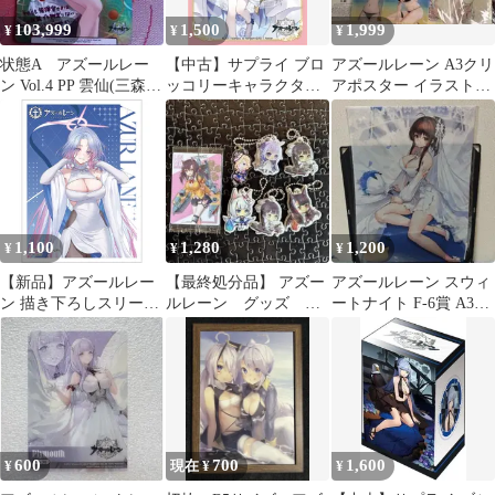
103,999
1,500
1,999
¥
¥
¥
状態A アズールレー
【中古】サプライ ブロ
アズールレーン A3クリ
ン Vol.4 PP 雲仙(三森す
ッコリーキャラクター
アポスター イラストカ
ずこ虹箔押しサイン)
スリーブ アズールレー
ード セット
ン「ラフィー」ウェデ
ィングVer.
1,100
1,280
1,200
¥
¥
¥
【新品】アズールレー
【最終処分品】 アズー
アズールレーン スウィ
ン 描き下ろしスリーブ
ルレーン グッズ セ
ートナイト F-6賞 A3ク
（ガンズウェイ/冬デー
ット
リアポスター ロンドン
ト）【正規品】
600
700
1,600
¥
現在 ¥
¥