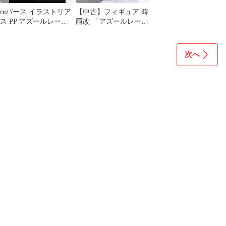
reバース イラストリア
【中古】フィギュア 時
ス PP アズールレーン
雨改 「アズールレー
アズレン 雨宮天 サイン
ン」 ガレージキット
BOOTH限定
次へ