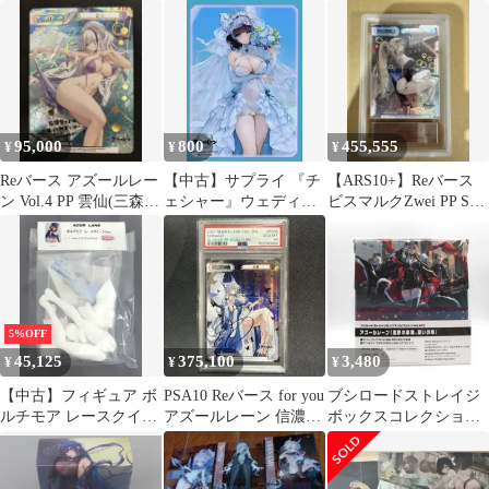
トカード全6枚セット
95,000
800
455,555
¥
¥
¥
Reバース アズールレー
【中古】サプライ 『チ
【ARS10+】Reバース
ン Vol.4 PP 雲仙(三森す
ェシャー』ウェディン
ビスマルクZwei PP SP
ずこ虹箔押しサイン)
グVer. キャラクタース
世界1枚 アズレン
リーブEX 「ブロッコ
リートレカアイテムく
じEX『アズールレー
ン』第4弾」 E-4賞
5%OFF
45,125
375,100
3,480
¥
¥
¥
【中古】フィギュア ボ
PSA10 Reバース for you
ブシロードストレイジ
ルチモア レースクイー
アズールレーン 信濃
ボックスコレクション
ンVer. 「アズールレー
PP サイン
Vol.470 アズールレーン
ン」 1/7 レジンキャス
『黒鉄の楽章、誓いの
トキット
海』 サプライ