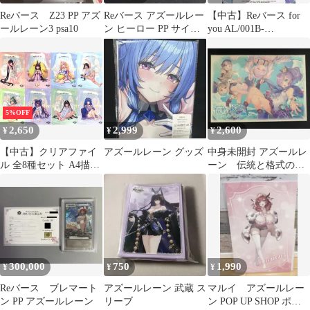
Reバース Z23 PP アズ
Reバース アズールレー
【中古】Reバース for
ールレーン3 psa10
ン ヒーロー PP サイン
you AL/001B-
カード
P011PP[PP]：ラフィー
(長縄まりあ虹箔押しサ
イン入り)
5%OFF
2,650
2,999
2,600
¥
¥
¥
【中古】クリアファイ
アズールレーン グッズ
中身未開封 アズールレ
ル 全8種セット A4描き
ーン 伝統と格式のア
下ろしクリアファイル
ズレンセット
「アズールレーン×カレ
ーハウスCoCo壱番屋＆
パスタ・デ・ココ 第2
弾」 描き下ろしクリア
ファイルプレゼントキ
ャンペーン特典
300,000
750
1,990
¥
¥
¥
Reバース ブレマート
アズールレーン 武蔵 ス
マルイ アズールレー
ン PP アズールレーン
リーブ
ン POP UP SHOP ポス