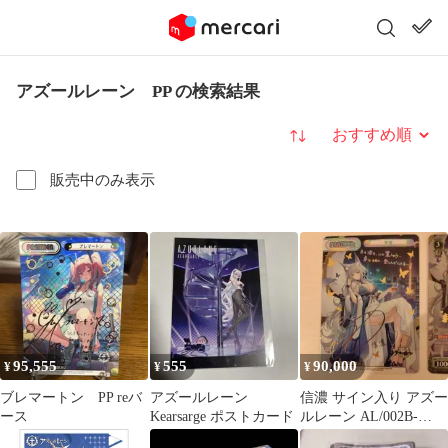
アズールレーン PP の検索結果
並び替え
販売中のみ表示
95,555
555
90,000
¥
¥
¥
ブレマートン PP reバ
アズールレーン
信濃 サイン入り アズー
ース
Kearsarge ポストカード
ルレーン AL/002B-
P006P/PP