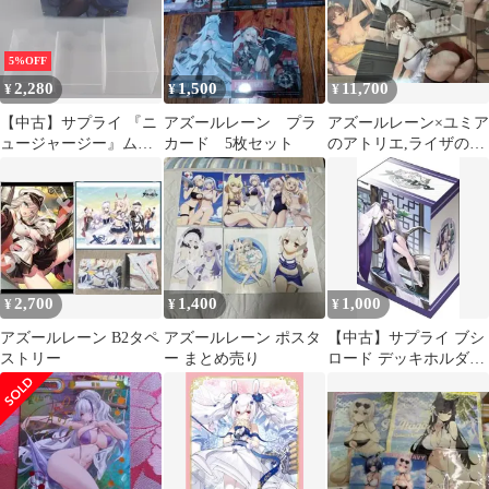
5%OFF
2,280
1,500
11,700
¥
¥
¥
【中古】サプライ 『ニ
アズールレーン プラ
アズールレーン×ユミア
ュージャージー』ムー
カード 5枚セット
のアトリエ,ライザのア
ンライトVer. デッキケ
トリエ クリアポスター
ースマルチ 「ブロッコ
3枚セット
リートレカアイテムく
じEX『アズールレー
ン』第4弾」 C-1賞
2,700
1,400
1,000
¥
¥
¥
アズールレーン B2タペ
アズールレーン ポスタ
【中古】サプライ ブシ
ストリー
ー まとめ売り
ロード デッキホルダー
コレクション V3
Vol.1026 アズールレー
ン『応瑞』寒松雪暖ver.