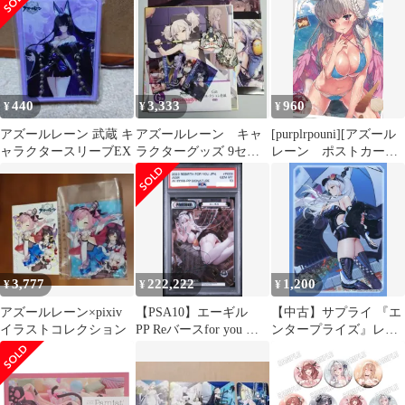
440
3,333
960
¥
¥
¥
アズールレーン 武蔵 キ
アズールレーン キャ
[purplrpouni][アズール
ャラクタースリーブEX
ラクターグッズ 9セッ
レーン ポストカード]
ト
[かわい][アズールレー
ン]
3,777
222,222
1,200
¥
¥
¥
アズールレーン×pixiv
【PSA10】エーギル
【中古】サプライ 『エ
イラストコレクション
PP Reバースfor you ア
ンタープライズ』レー
ズールレーン サイン
スクィーンVer. キャラ
クタースリーブEX
「ブロッコリートレカ
アイテムくじEX 『ア