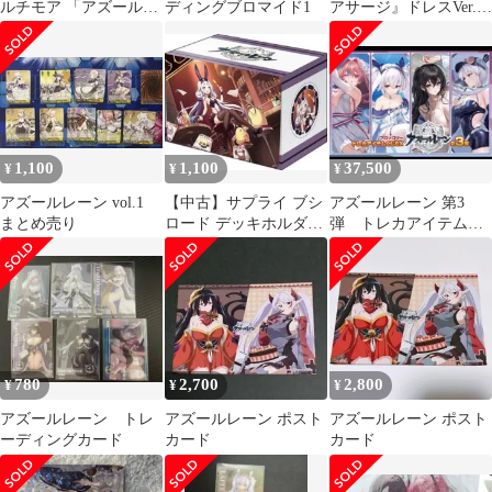
ルチモア 「アズールレ
ディングブロマイド1
アサージ』ドレスVer.
ーン」 1/8 レジンキャ
キャラクタースリーブ
ストキット ワンダーフ
EX 「ブロッコリート
ェスティバル2020冬＆
レカアイテムくじ
イベント限定
EX『アズールレーン』
第4弾」 E-2賞
1,100
1,100
37,500
¥
¥
¥
アズールレーン vol.1
【中古】サプライ ブシ
アズールレーン 第3
まとめ売り
ロード デッキホルダー
弾 トレカアイテムく
コレクション V3
じ 1ロット
Vol.945 アズールレーン
『島風』最速バニーの
招待?状ver.
780
2,700
2,800
¥
¥
¥
アズールレーン トレ
アズールレーン ポスト
アズールレーン ポスト
ーディングカード
カード
カード