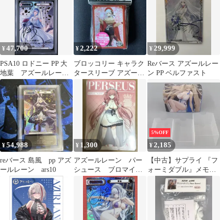
『赤城』朱絹の余醺ver.
47,700
2,222
29,999
¥
¥
¥
PSA10 ロドニー PP 大
ブロッコリー キャラク
Reバース アズールレー
地葉 アズールレーン
タースリーブ アズール
ン PP ベルファスト
reバース FOIL
レーン ベルファスト
5%OFF
54,988
1,300
2,185
¥
¥
¥
reバース 島風 pp アズ
アズールレーン パー
【中古】サプライ 『フ
ールレーン ars10
シュース ブロマイド1
ォーミダブル』メモリ
枚
ーVer. デッキケースマ
ルチ 「ブロッコリート
レカアイテムくじ
EX『アズールレーン』
第4弾」 C-2賞