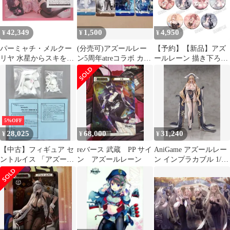
ズールレーン』第3弾」
E-1賞
42,349
1,500
4,950
¥
¥
¥
パーミャチ・メルクー
(分売可)アズールレー
【予約】【新品】アズ
リヤ 水星からスキをチ
ン5周年atreコラボ カー
ールレーン 描き下ろし
ョコにこめて アズール
ド
缶バッジコレクション
レーン 1/3.5 完成品 フ
お風呂あがりver. 10個
ィギュア アリスグリン
入り1BOX【正規品】
ト
5%OFF
28,025
68,000
31,240
¥
¥
¥
【中古】フィギュア セ
reバース 武蔵 PP サイ
AniGame アズールレー
ントルイス 「アズール
ン アズールレーン
ン インプラカブル 1/6
レーン」 ガレージキッ
スケール塗装済完成品
ト ワンダーフェスティ
フィギュア
バル2018夏＆イベント
限定