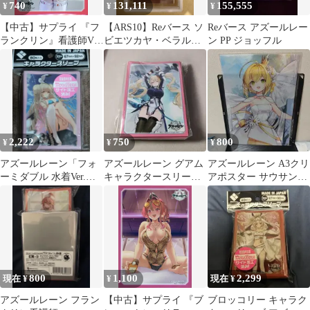
740
131,111
155,555
¥
¥
¥
【中古】サプライ 『フ
【ARS10】Reバース ソ
Reバース アズールレー
ランクリン』看護師Ver.
ビエツカヤ・ベラルー
ン PP ジョッフル
キャラクタースリーブ
シア PP アズレン 世
EX 「ブロッコリート
界1枚
レカアイテムくじ
EX『アズールレーン』
第4弾」 E-3賞
2,222
750
800
¥
¥
¥
アズールレーン「フォ
アズールレーン グアム
アズールレーン A3クリ
ーミダブル 水着Ver.」
キャラクタースリーブ
アポスター サウサンプ
スリーブ
EX
トン
800
1,100
2,299
現在 ¥
¥
現在 ¥
アズールレーン フラン
【中古】サプライ 『ブ
ブロッコリー キャラク