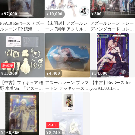
97,600
10,000
300
¥
¥
¥
PSA10 Reバース アズー
【未開封】アズールレ
アズールレーン トレー
ルレーン PP 鎮海 サ
ーン 7周年 アクリルス
ディングカード コレク
イン
タンド 3種セット
ション クリアカード
5%OFF
15,960
4,400
54,000
¥
¥
¥
【中古】フィギュア 樫
アズールレーン ブレマ
【中古】Reバース for
野 水着Ver. 「アズール
ートン デッキケース ア
you AL/001B-
レーン」 ガレージキッ
ズレン
P010PP[PP]：ローン(佐
ト イベント限定
藤聡美虹箔押しサイン
入り)
5%OFF
166,666
8,740
¥
¥