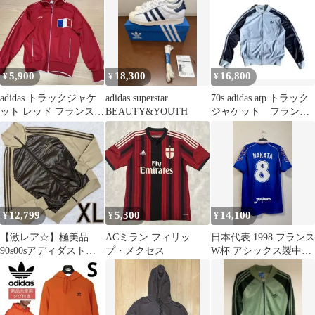
5,900
18,300
16,800
¥
¥
¥
adidas トラックジャケ
adidas superstar
70s adidas atp トラック
ット レッド フランス国
BEAUTY&YOUTH
ジャケット フランス
旗
製 ventex
12,799
5,300
14,100
¥
¥
¥
【激レア☆】極美品
ACミラン フィリッ
日本代表 1998 フランス
90s00sアディダストラ
プ・メクセス
W杯 アシックス製中田
ックジャケット ブラ
英寿 #8 L
ウンベージュXL