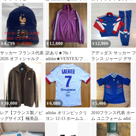
フォイルトップ
ャツSピンク系
4,799
12,800
12,900
¥
¥
¥
サッカー フランス代表
訳あり★70s！
アディダス サッカー フ
2026 オフィシャルクラ
adidas★VENTEX/フラ
ランス ジャージ デサン
ブキャップ L/XL 正規
ンス製/金ロゴ
ト 90年代 adidas 稀少
品
30,000
6,080
5,400
¥
¥
¥
レア【フランス製／ビ
adidas オリンピックリ
2010フランス代表 ホー
ッグサイズ】極美品
ヨン 12-13 ホームユニ
ム ユニフォーム adidas
didas ATP トラックジャ
フォーム グルニエ #7
ブロークコア
ケット