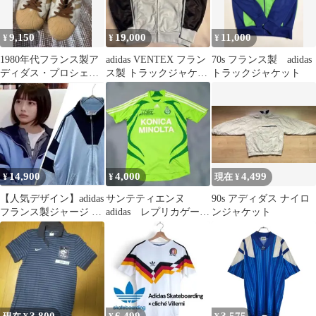
9,150
19,000
11,000
¥
¥
¥
1980年代フランス製ア
adidas VENTEX フラン
70s フランス製 adidas
ディダス・プロシェル
ス製 トラックジャケッ
トラックジャケット
GB7白白
ト 水色70s 80s
14,900
4,000
4,499
¥
¥
現在 ¥
【人気デザイン】adidas
サンテティエンヌ
90s アディダス ナイロ
フランス製ジャージ M
adidas レプリカゲーム
ンジャケット
水色/紺 あのちゃん 古
シャツ 2007年製
着
3,800
6,499
3,575