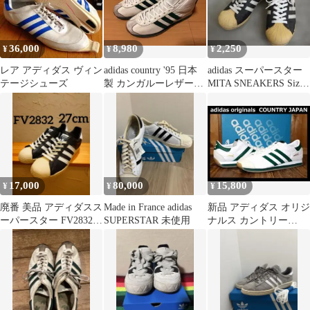
36,000
8,980
2,250
¥
¥
¥
レア アディダス ヴィン
adidas country '95 日本
adidas スーパースター
テージシューズ
製 カンガルーレザー
MITA SNEAKERS Size
26.0㎝
27.0cm
17,000
80,000
15,800
¥
¥
¥
廃番 美品 アディダスス
Made in France adidas
新品 アディダス オリジ
ーパースター FV2832
SUPERSTAR 未使用
ナルス カントリー
黒白 80sコルク 27cm
JAPAN (23.5cm) Ⓗ