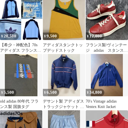
ック フーディー ジャケ
ット トレフォイルロゴ
フロッキープリント パ
ーカ ネイビー 103MT-
5154
20,500
9,500
12,000
¥
¥
¥
【希少・神配色】70s
アディダスタンクトッ
フランス製/ヴィンテー
アディダス フランス製
プデッドストック
ジ adidas スタンスミ
ventex トラックジャケ
ス レザースニーカー 38
ット
5,500
6,500
34,800
¥
¥
¥
old adidas 80年代 フラ
デサント製 アディダス
70's Vintage adidas
ンス製 国旗タグ
トラックジャケット 西
Ventex Knit Jacket
ドイツタグ