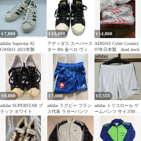
7,800
13,000
14,800
¥
¥
¥
adidas Superstar 82
アディダス スーパース
ADIDAS Cyber Country
GW6011 2021年製
ター 80s 金ベロ ヴィン
97年日本製 dead stock
テージ DX 26.5
8,000
7,000
2,555
¥
¥
¥
adidas SUPERSTAR ブ
adidas ラグビー フラン
adidas トリコロール ゲ
ラック ホワイト
ス代表 ラガーパンツ
ームパンツ サイズM デ
サント製