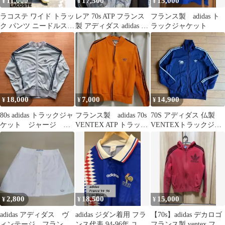
11,000
17,500
15,000
¥
¥
¥
ラコステ ワイド トラッ
レア 70s ATP フランス
フランス製 adidas ト
ク パンツ ニードルス
製 アディダス adidas ト
ラックジャケット
アディダス ルルレモン
ラックジャケット
18,000
7,000
14,900
¥
¥
¥
80s adidas トラックジャ
フランス製 adidas 70s
70S アディダス 仏製
ケット ジャージ
VENTEX ATP トラック
VENTEXトラックジャ
ventex製
ジャケット
ケット リアム サチモス
2,800
18,500
15,000
¥
¥
¥
adidas アディダス ヴ
adidas ジダン着用 フラ
【70s】adidas デカロゴ
ィンテージ フランス
ンス代表 94-96年 ユニ
フランス製 ventex フー