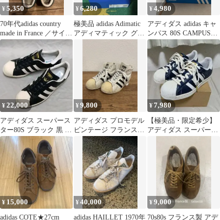
5,350
6,280
4,980
¥
¥
¥
70年代adidas country
極美品 adidas Adimatic
アディダス adidas キャ
made in France ／サイズ
アディマティック グレ
ンパス 80S CAMPUS
5
ー 26.5cm
80S グレー
22,000
9,800
7,980
¥
¥
¥
アディダス スーパース
アディダス プロモデル
【極美品・限定希少】
ター80S ブラック 黒 ホ
ビンテージ フランス製
アディダス スーパース
ワイト白 adidas 265
adidas pro model
ター ネイビーレザー
15,000
40,000
9,000
¥
¥
¥
adidas COTE★27cm
adidas HAILLET 1970年
70s80s フランス製 アデ