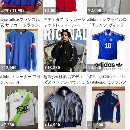
11,999
3,800
2,000
現在 ¥
¥
¥
美品 adidasフランス代
アディダス サッカーシ
adidas トレフォイルロ
表 サッカー トラックジ
ャツトレフォイルロゴ
ゴ Tシャツ ヴィンテー
ャケット ジャージ S
レッド フランス製 古着
ジ ユーロ フランス
K27
12,000
18,880
4,220
¥
¥
¥
adidas トレーナー フラ
超希少⭐極美品アディ
14' Puig×Cliché×adidas
ンスモデル
ダスベッケンバウアー
Skateboardingフランス
トラックジャケットXL
相当 常田大希着用
7,280
14,900
11,900
¥
¥
¥