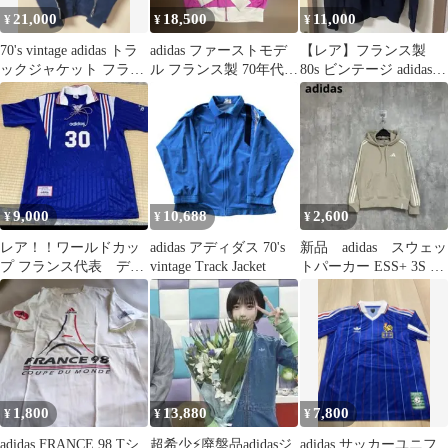
21,000
18,500
11,000
¥
¥
¥
70's vintage adidas トラ
adidas ファーストモデ
【レア】フランス製
ックジャケット フラン
ル フランス製 70年代
80s ビンテージ adidas
ス製 XL
Mサイズ相当 美品
スウェット L
9,000
10,688
2,600
¥
¥
¥
レア！！ワールドカッ
adidas アディダス 70's
新品 adidas スウェッ
プ フランス代表 デサ
vintage Track Jacket
トパーカー ESS+ 3S ス
ント アディダス ユニフ
ウェットフーディ S
ォーム
1,800
13,880
7,800
¥
¥
¥
adidas FRANCE 98 Tシ
超希少⚡廃盤品adidasジ
adidas サッカーユニフ