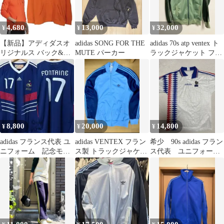
4,680
13,000
32,000
¥
¥
¥
【新品】アディダスオ
adidas SONG FOR THE
adidas 70s atp ventex ト
リジナルス バック&フ
MUTE パーカー
ラックジャケット フラ
ロント トレフォイル パ
ンス製
ーカー S
8,800
20,000
14,800
¥
¥
¥
adidas フランス代表 ユ
adidas VENTEX フラン
希少 90s adidas フラン
ニフォーム 記念モデ
ス製 トラックジャケッ
ス代表 ユニフォーム
ル FONTAINE 復刻
ト70S
デサント製