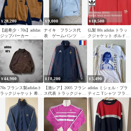
28,200
9,000
18,500
¥
¥
¥
【超希少・70s】adidas
ナイキ フランス代
仏製 80s adidas トラッ
ジップパーカー
表 ゲームパンツ
クジャケット ボルドー
VENTEXフランス製
2013 アウェイ
ワイン サイズ192
44,900
18,200
5,490
¥
¥
¥
70s フランス製adidasト
【激レア】2005 フラン
adidas ミシェル・プラ
ラックジャケット 希少
ス代表 トラックジャケ
ティニ Tシャツ フラン
オールドアディダス
ット adidas 当時物
スワールドカップ記念