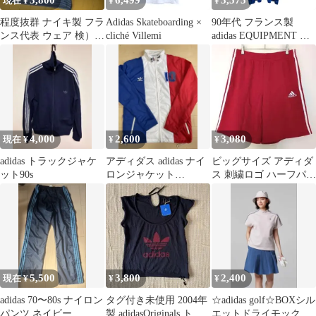
現在 ¥
¥
¥
程度抜群 ナイキ製 フラ
Adidas Skateboarding ×
90年代 フランス製
ンス代表 ウェア 検）ア
cliché Villemi
adidas EQUIPMENT ア
ディダス プーマ アスレ
ディダス エキップメン
タ
ト フットボールＴシャ
ツ サッカー スポーツ
(メンズ L)中古 古着
U8037
4,000
2,600
3,080
現在 ¥
¥
¥
adidas トラックジャケ
アディダス adidas ナイ
ビッグサイズ アディダ
ット90s
ロンジャケット
ス 刺繍ロゴ ハーフパン
FRANCE M
ツ 赤 3本ライン 2XO
5,500
3,800
2,400
現在 ¥
¥
¥
adidas 70〜80s ナイロン
タグ付き未使用 2004年
☆adidas golf☆BOXシル
パンツ ネイビー
製 adidasOriginals トレ
エットドライモックシ