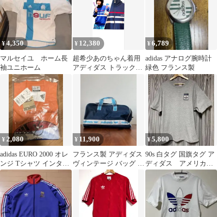
4,350
12,380
6,789
¥
¥
¥
マルセイユ ホーム長
超希少あのちゃん着用
adidas アナログ腕時計
袖ユニホーム
アディダス トラックジ
緑色 フランス製
ャケット 西ドイツ
70s80s
2,080
11,900
5,800
¥
¥
¥
adidas EURO 2000 オレ
フランス製 アディダス
90s 白タグ 国旗タグ ア
ンジ Tシャツ インター
ヴィンテージ バッグ ユ
ディダス アメリカ製
ナショナルMサイズ
ーロ 古着
フランスモデル tシャ
ツ