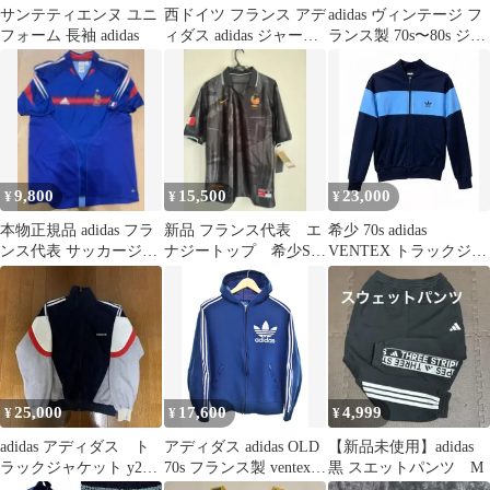
サンテティエンヌ ユニ
西ドイツ フランス アデ
adidas ヴィンテージ フ
フォーム 長袖 adidas
ィダス adidas ジャージ
ランス製 70s〜80s ジャ
ヴィンテージ 70s
ージ ネイビー
9,800
15,500
23,000
¥
¥
¥
本物正規品 adidas フラ
新品 フランス代表 エ
希少 70s adidas
ンス代表 サッカージャ
ナジートップ 希少Sサ
VENTEX トラックジャ
ージ ジダン
イズ
ケット フランス製
25,000
17,600
4,999
¥
¥
¥
adidas アディダス ト
アディダス adidas OLD
【新品未使用】adidas
ラックジャケット y2k
70s フランス製 ventex
黒 スエットパンツ M
フランス製 ベロア
Track Hoodie Jacket トラ