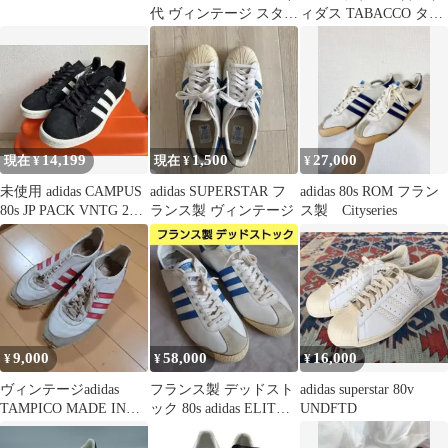
代 ヴィンテージ スタン
ィダス TABACCO タバ
スミス
コ
14,199
1,500
27,000
現在 ¥
現在 ¥
¥
未使用 adidas CAMPUS
adidas SUPERSTAR フ
adidas 80s ROM フラン
80s JP PACK VNTG 26.0
ランス製 ヴィンテージ
ス製 Cityseries
㌢
9,000
58,000
16,000
¥
¥
¥
ヴィンテージadidas
フランス製 デッドスト
adidas superstar 80v
TAMPICO MADE IN
ック 80s adidas ELITE
UNDFTD
FRANCE
エリート