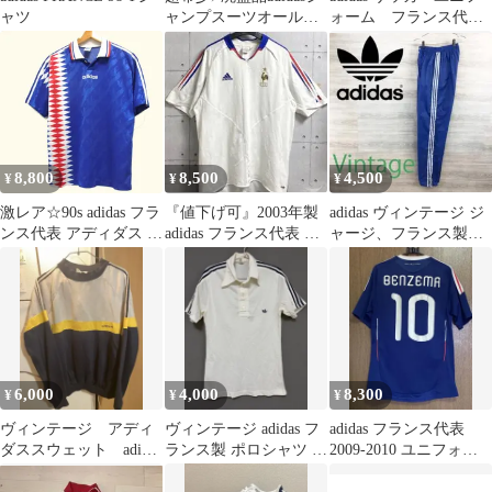
ャツ
ャンプスーツオールイ
ォーム フランス代
ンワン あのちゃん
表 w杯限定 サイズ:S
NiziUマヤ
8,800
8,500
4,500
¥
¥
¥
激レア☆90s adidas フラ
『値下げ可』2003年製
adidas ヴィンテージ ジ
ンス代表 アディダス デ
adidas フランス代表 ユ
ャージ、フランス製、
サント製 ホーム用 ゲー
ニフォーム archive
アディダス古着
ムシャツ 半袖 ポロシャ
ツ 日本製 メンズ レプ
リカユニフォーム
6,000
4,000
8,300
¥
¥
¥
ヴィンテージ アディ
ヴィンテージ adidas フ
adidas フランス代表
ダススウェット adidas
ランス製 ポロシャツ M
2009-2010 ユニフォー
70s フランス製
白紺
ム ベンゼマ サイズM