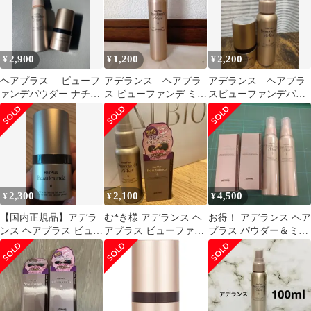
Aderans HairPlus
Beaufounda
2,900
1,200
2,200
¥
¥
¥
ヘアプラス ビューフ
アデランス ヘアプラ
アデランス ヘアプラ
ァンデパウダー ナチュ
ス ビューファンデ ミス
スビューファンデパウ
ラルブラック＆ ミス
ト2 100ml
ダーとスプレー ダー
ト セット
クブラウン
2,300
2,100
4,500
¥
¥
¥
【国内正規品】アデラ
む*き様 アデランス ヘ
お得！ アデランス ヘア
ンス ヘアプラス ビュー
アプラス ビューファン
プラス パウダー＆ミス
ファンデパウダー / ダ
デ パウダー
トセット 12ｇ 2セッ
ークブラウン
ト