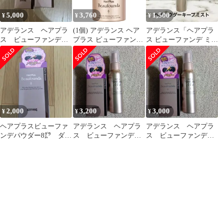
5,000
3,760
1,500
¥
¥
¥
アデランス ヘアプラ
(1個) アデランス ヘア
アデランス「ヘアプラ
ス ビューファンデ
プラス ビューファンデ
ス ビューファンデ ミス
パウダー ヘアファン
パウダー ヘアファンデ
ト2」100ml 大容量サイ
デーション 8g
ーション ダークブラウ
ズ
ン 8g 男女兼用 Aderans
HairPlus Beaufounda
2,000
3,200
3,000
¥
¥
¥
ヘアプラスビューファ
アデランス ヘアプラ
アデランス ヘアプラ
ンデパウダー8㌘ ダー
ス ビューファンデパ
ス ビューファンデパ
クブラウン
ウダーブラック ミス
ウダーブラック ミス
ト
ト