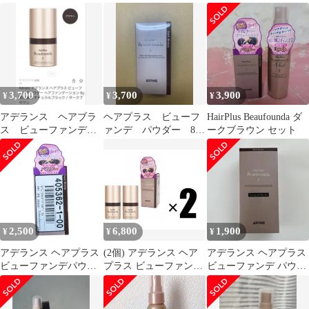
ー＆ミスト 薄毛対
ウダーブラック
ウダー ヘアファンデー
策 ほぼ未使用
ション ナチュラルブラ
ック 8g×2 男女兼用
Aderans HairPlus
Beaufounda
3,700
3,700
3,900
¥
¥
¥
アデランス ヘアブラ
ヘアプラス ビューフ
HairPlus Beaufounda ダ
ス ビューファンデヘ
ァンデ パウダー 8g
ークブラウン セット
アファンデーション
ヘアファンデーショ
ダークブラウン
ン 未使用 未開封
2,500
6,800
1,900
¥
¥
¥
アデランス ヘアプラス
(2個) アデランス ヘア
アデランス ヘアプラス
ビューファンデパウダ
プラス ビューファンデ
ビューファンデ パウダ
ー ダークブラウン 8g
パウダー ヘアファンデ
ー＆ミスト セット
ーション ダークブラウ
ン 8g×2個 男女兼用