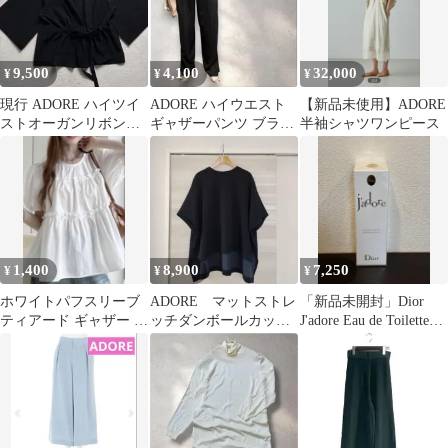
9,500
4,100
32,000
¥
¥
¥
現行 ADORE ハイツイ
ADORE ハイウエスト
【新品未使用】ADORE
ストオーガンリボンブ
ギャザーパンツ ブラッ
半袖シャツワンピース
ラウス
ク size38
1,400
8,900
7,250
¥
¥
¥
ホワイトパフスリーブ
ADORE マットストレ
「新品未開封」Dior
ティアード ギャザー デ
ッチダンボールカット
J'adore Eau de Toilette
ザイン ブラウス 半袖ブ
ソー
75ml
ラウス