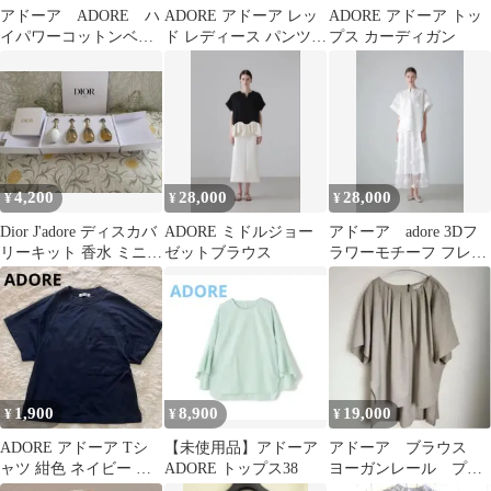
アドーア ADORE ハ
ADORE アドーア レッ
ADORE アドーア トッ
イパワーコットンベル
ド レディース パンツ
プス カーディガン
ト付きパンツ ストレ
カジュアルパンツ テー
ッチ テーパードパン
パードパンツ スラック
ツ ホワイト 白
ス 発表会 パーティ オ
フィスカジュアル【サ
イズ36】Sサイズ相当
0000047TNK
4,200
28,000
28,000
¥
¥
¥
Dior J'adore ディスカバ
ADORE ミドルジョー
アドーア adore 3Dフ
リーキット 香水 ミニボ
ゼットブラウス
ラワーモチーフ フレア
トル
ロングスカート ホワ
イト
1,900
8,900
19,000
¥
¥
¥
ADORE アドーア Tシ
【未使用品】アドーア
アドーア ブラウス
ャツ 紺色 ネイビー ポ
ADORE トップス38
ヨーガンレール プラ
ケット
ンテーション アップ