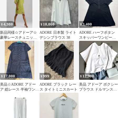
4,980
10,000
3,400
¥
¥
¥
新品同様☆アドーア☆
ADORE 日本製 ライト
ADORE ハーフボタン
豪華レースチュニック
デシンブラウス 38
スキッパーワンピース
ワンピース38イエロー
ブラック 38
グリーン×ゴールド
17,000
999
12,900
¥
¥
¥
美品☆ADORE アドー
ADORE ブラック レー
美品 アドーア ボクシー
ア 総レース 半袖ワンピ
ス タイトミニスカート
ブラウス ドルマンスリ
ース 焦げ茶
ーブ シャツ 白 バック
リボン