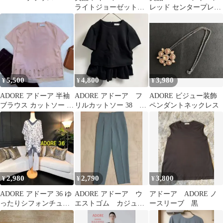
ライトジョーゼットブ
レッド センタープレス
ラウス
パンツ 38 日本製
5,500
4,800
3,980
¥
¥
¥
ADORE アドーア 半袖
ADORE アドーア フ
ADORE ビジュー装飾
ブラウス カットソー ピ
リルカットソー 38 ジ
ペンダントネックレス
ンク
ャージ素材 ブラック
2,980
2,790
3,800
¥
¥
¥
ADORE アドーア 36 ゆ
ADORE アドーア ウ
アドーア ADORE ノ
ったりシフォンチュニ
エストゴム カジュア
ースリーブ 黒
ック ドルマンスリーブ
ル オフィス レディ
難あり
ース パンツ