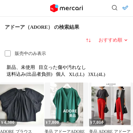
アドーア（ADORE） の検索結果
並び替え
販売中のみ表示
新品、未使用
目立った傷や汚れなし
送料込み(出品者負担)
個人
XL(LL)
3XL(4L)
4,300
7,800
7,000
¥
¥
¥
ADORE ブラウス
美品 アドーアADORE
美品 ADORE アドーア