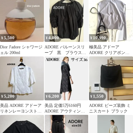
ルハウス バスコ
5,500
4,000
10,990
¥
¥
¥
Dior J'adore シャワージ
ADORE バルーンスリ
極美品 アドーア
ェル 200ml
ーブ 黒 ブラウス
ADORE クリアボンデ
ボリュームスリーブ
ィングブラウス グレー
タック
日本製
5,200
6,200
1,550
¥
¥
¥
美品 ADORE アドーア
美品 定価5万6160円
ADORE ビーズ装飾 ミ
リネンレーヨンストレ
ADORE アウティング
ニスカート ブラック
ッチブラウス 38
レース ワンピース ドレ
ス