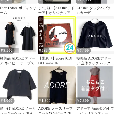
2,180
6,900
25,555
¥
¥
¥
Dior J'adore ボディクリ
ま*こ様 【ADOREアド
ADORE タフタペプラ
ーム
ーア】オリジナルアク
ムカーデ
セサリーセット《ノベ
ルティ》
9,500
593
7,400
¥
¥
¥
極美品 ADORE アドー
【帯あり】adore [CD]
極美品 ADOREアドー
ア ネイビー ケープスリ
DJ Hasebe_07
ア 立体タック バックジ
ーブ ワンピース 38
ップ 7分袖プルオーバ
ー
4,000
1,300
7,800
¥
¥
¥
値下げ ADORE ノーカ
ADORE ノースリーブ
アドーア 新品タグ付 ブ
ラージャケット ネイビ
ニットワンピース ネイ
ライトサテンスカート