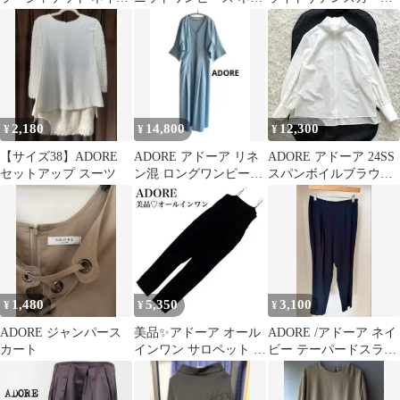
ー
ビー
36
2,180
14,800
12,300
¥
¥
¥
【サイズ38】ADORE
ADORE アドーア リネ
ADORE アドーア 24SS
セットアップ スーツ
ン混 ロングワンピース
スパンボイルブラウス
ベルト付き ブルー 38
シアー ハイネック 白
1,480
5,350
3,100
¥
¥
¥
ADORE ジャンパース
美品✨アドーア オール
ADORE /アドーア ネイ
カート
インワン サロペット ブ
ビー テーパードスラッ
ラック トリアセテー
クス 裾スリット
ト 人気完売品