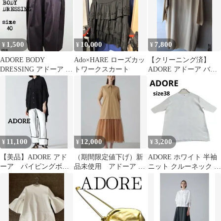
1,500
10,000
7,800
¥
¥
¥
ADORE BODY
Ado×HARE ローズカッ
​【クリーニング済】
DRESSING アドーア ワ
トワークスカート
ADORE アドーア バッ
イドスカート 40 0928
クドレープ ワンピース
ベージュ
11,100
12,000
3,200
¥
¥
¥
【美品】ADORE アド
（期間限定値下げ）新
ADORE ホワイト 半袖
ーア パイピングボト
品未使用 アドーア メ
ニット クルーネック 春
ム ホワイト×ブラッ
モリートリコットワン
夏コーデ
ク モノトーン
ピース サイズ38