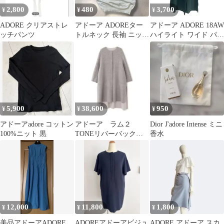
2,800
480
3,700
¥
¥
¥
ADORE クリアストレ
アドーア ADOREター
アドーア ADORE 18AW
ッチパンツ
トルネック 長袖 ニット
ハイライト ワイド パン
ホワイト38 M相当
ツ ニット 38 緑 グリー
ン ■TC
5,900
38,600
950
¥
¥
¥
アドーアadore コットン
アドーア ラム２
Dior J'adore Intense ミニ
100%ニット 黒￼
TONEリバーバックフ
香水
レアーコート グレ
ー 22AW 定価9万
12,000
11,800
1,800
¥
¥
¥
美品アドーアADORE
ADOREアドーアビジュ
ADORE アドーア スカ