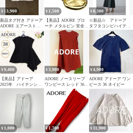
13,900
1,500
8,300
¥
¥
¥
新品タグ付き アドーア
【美品】ADORE ブロ
☆新品☆ アドーア
ADORE エアーストレ
ーチ メタルピン 安全ピ
タフタコンビハイテン
ッチニット プリーツフ
ン ゴールド 刻印あり
ションジャージースカ
レア袖
希少
ート
9,400
3,900
4,980
¥
¥
¥
【美品】アドーア
ADORE ノースリーブ
ADORE アドーア ワン
2025年 ハイテンショ
ワンピース レッド 36
ピース 36 ネイビー
ンポンチカットソー
超美品 エレガント
変形デザイン 38
1,000
1,700
11,900
¥
¥
¥