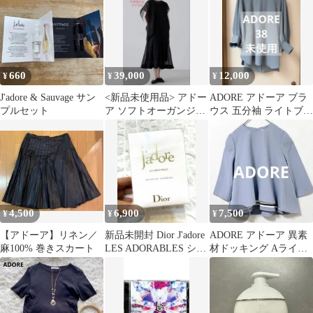
660
39,000
12,000
¥
¥
¥
J'adore & Sauvage サン
<新品未使用品> アドー
ADORE アドーア ブラ
プルセット
ア ソフトオーガンジー
ウス 五分袖 ライトブル
ワンピース 2026SS 現
ー 38
行品
4,500
6,900
7,500
¥
¥
¥
【アドーア】リネン／
新品未開封 Dior J'adore
ADORE アドーア 異素
麻100% 巻きスカート
LES ADORABLES シャ
材ドッキング Aライン
ワージェル
ブラウス 裾リブ フレア
ゆったり