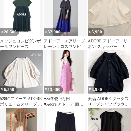
イプ38
20,500
32,000
6,900
¥
¥
¥
メッシュコンビダンボ
アドーア エアリープ
ADORE アドーア リ
ールワンピース
レーンクロスワンピー
ネン スキッパー カフ
ADORE グリーン 定
ス
タン シャツ ブラウ
価6万 美品
ス 白 38
6,550
13,800
6,980
¥
¥
¥
528h*アドーア ADORE
♥秋冬物 9万円！！
美品 ADORE タックス
ボリュームスリーブ A
♥Adore アドーア 膝丈
リーブシャツブラウス
ライン ブラウス 38 M
ワンピース
半袖 ブラック 38