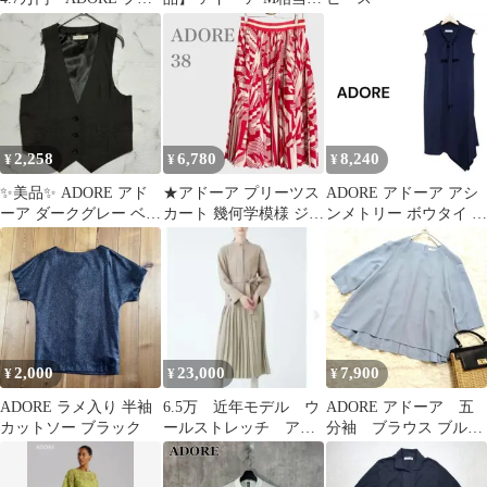
ントスカート VERY
アシンメトリー 変形 巻
きスカート
2,258
6,780
8,240
¥
¥
¥
✨美品✨ ADORE アド
★アドーア プリーツス
ADORE アドーア アシ
ーア ダークグレー ベス
カート 幾何学模様 ジオ
ンメトリー ボウタイ ノ
ト ジレM FJ384
メトリック柄 レッド ベ
ースリーブ ワンピース
ージュ M
2,000
23,000
7,900
¥
¥
¥
ADORE ラメ入り 半袖
6.5万 近年モデル ウ
ADORE アドーア 五
カットソー ブラック
ールストレッチ アド
分袖 ブラウス ブル
ーア プリーツ切替ワ
ー プルオーバー 38
ンピース
М 日本製