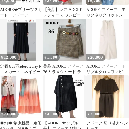
4,000
27,000
5,700
¥
¥
¥
ADORE❤️プリーツスカ
【美品】レア ADORE
ADORE アドーア モ
ート アドーア
レディース ワンピー
ックネックコットンブ
ス・ドレス アドーア
レンドクロップドブラ
2way
ウス
12,000
1,580
20,000
¥
¥
¥
定価５.5万adore 2wayト
美品 ADORE アドーア
ADORE アドーア ト
ロスカート ネイビー
36 S ラメツイード ラッ
リプルクロスワンピー
プスカート 巻きスカー
ス ジャンパースカー
ト
ト 白 38
23,900
4,500
2,900
¥
¥
¥
◆幻◆ 希少新品 定価
【ADORE サンプル
アドーア 切り替えワン
4.7万円 ADORE プリ
品】 アドーア M相当
ピース