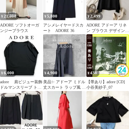
21,000
5,800
2,499
¥
¥
¥
ADORE ソフトオーガ
アシメレイヤードスカ
ADORE アドーア リネ
ンジーブラウス
ート ADORE 36
ン ブラウス デザインジ
レ ベスト ブラック 麻
6,000
4,900
438
¥
¥
¥
adore 肩ビジュー装飾
美品✨️ アドーア ミドル
【帯あり】adore [CD]
ドルマンスリーブ トッ
丈スカート ラップ風 ア
小谷美紗子_07
プス 黒 38
シンメトリー グレー 秋
冬