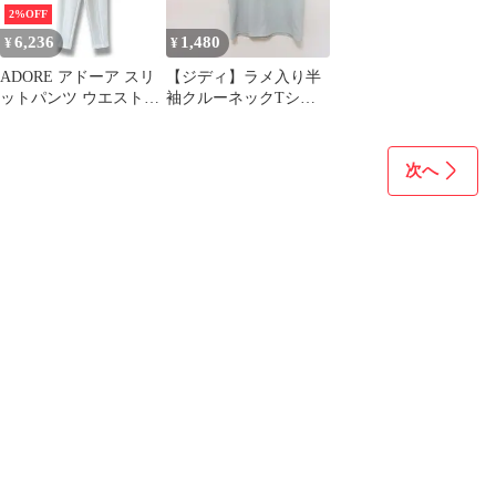
2%OFF
6,236
1,480
¥
¥
ADORE アドーア スリ
【ジディ】ラメ入り半
ットパンツ ウエストゴ
袖クルーネックTシャ
ム ストレッチ テーパー
ツ F 灰色グレー系
ドパンツ 日本製 レディ
きらきら ロゴ刺繍
ース サイズ34 ホワイト
次へ
春 久喜倉庫店 18 No.K
1215