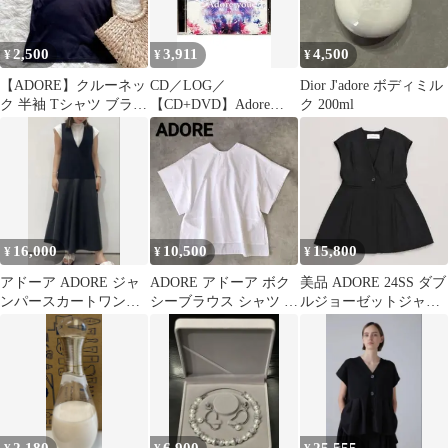
2,500
3,911
4,500
¥
¥
¥
【ADORE】クルーネッ
CD／LOG／
Dior J'adore ボディミル
ク 半袖 Tシャツ ブラッ
【CD+DVD】Adore
ク 200ml
ク
you〜キミヲ想フ声〜
初回限定盤
16,000
10,500
15,800
¥
¥
¥
アドーア ADORE ジャ
ADORE アドーア ボク
​美品 ADORE 24SS ダブ
ンパースカートワンピ
シーブラウス シャツ バ
ルジョーゼットジャケ
ース
ックリボン 白
ット ジレベスト 38