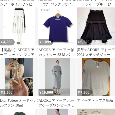
シアーボイルワンピー
ー付き バックデザイン
ート ライトブルー ひざ
ス ブルー 36
半袖ワンピース ネイビ
丈
ー
4,500
1,899
6,200
¥
¥
¥
【美品✨】ADORE アド
ADORE アドーア 半袖
美品✨ADORE アドーア
ーア コットン フレア
カットソー 38 M パー
2024 ステッチジョーゼ
スカート クールストレ
プル 日本製
ットスカート フレア 黒
ッチ素材
3,500
10,000
7,300
¥
¥
¥
Dior J'adore オードゥ パ
ADORE アドーア ハー
アドーアトップス新品
ルファン 30ml
フケープワンピース ロ
ングワンピース ストラ