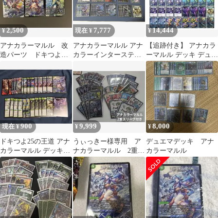
2,500
7,777
14,444
¥
現在 ¥
¥
アナカラーマルル 改
アナカラーマルル アナ
【追跡付き】 アナカラ
造パーツ ドキつよ
カラーインターステラ
ーマルル デッキ デュエ
デッキ
デッキパーツ
マ デュエルマスターズ
900
9,999
8,000
現在 ¥
¥
¥
ドキつよ25の王道 アナ
うぃっきー様専用 ア
デュエマデッキ アナ
カラーマルル デッキパ
ナカラーマルル 2重ス
カラーマルル
ーツ
リーブ付き