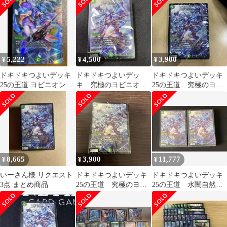
封
5,222
4,500
3,900
¥
¥
¥
ドキドキつよいデッキ
ドキドキつよいデッ
ドキドキつよいデッキ
25の王道 ヨビニオン・
キ 究極のヨビニオン!
25の王道 究極のヨビ
マルルデッキ
水闇自然マルルデッキ
ニオン！水闇自然マル
ルデッキ 未開封
8,665
3,900
11,777
¥
¥
¥
いーさん様 リクエスト
ドキドキつよいデッキ
ドキドキつよいデッキ
3点 まとめ商品
25の王道 究極のヨビ
25の王道 水闇自然マ
ニオン！水闇自然マル
ルルデッキ 2個
ルデッキ 未開封