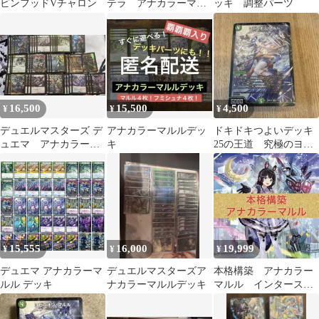
ビンフッドVチャロン
テラ アナカラーマル
ッキ 調整パーツ
ル デッキ
16,500
15,500
4,500
¥
¥
¥
デュエルマスターズ デ
アナカラーマルルデッ
ドキドキつよいデッキ
ュエマ アナカラーマ
キ
25の王道 究極のヨビ
ルル デッキ売り イン
ニオン！水闇自然マル
ターステラ
ルデッキ 未開封
15,555
16,000
19,999
¥
¥
¥
デュエマ アナカラーマ
デュエルマスターズア
本格構築 アナカラー
ルル デッキ
ナカラーマルルデッキ
マルル インターステ
ラ