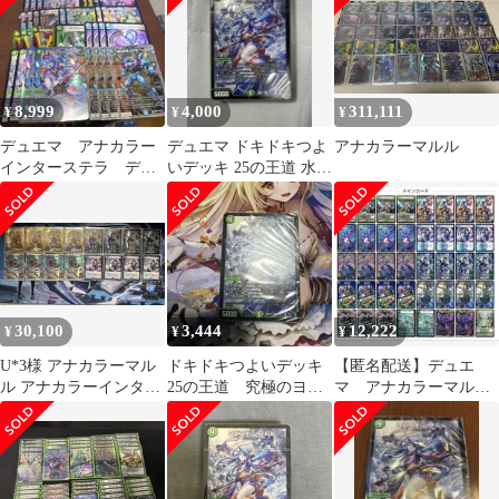
8,999
4,000
311,111
¥
¥
¥
デュエマ アナカラー
デュエマ ドキドキつよ
アナカラーマルル
インターステラ デッ
いデッキ 25の王道 水闇
キ アナカラーマルル
自然マルルデッキ
30,100
3,444
12,222
¥
¥
¥
U*3様 アナカラーマル
ドキドキつよいデッキ
【匿名配送】デュエ
ル アナカラーインター
25の王道 究極のヨビ
マ アナカラーマルル
ステラ デッキパーツ
ニオン！水闇自然マル
（インターステラ
ルデッキ 未開封
型） 3重スリーブ付き