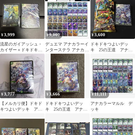
ンマルル③
3,999
9,000
3,600
¥
¥
¥
流星のガイアッシュ・
デュエマ アナカラーイ
ドキドキつよいデッ
カイザー＋ドキドキつ
ンターステラ アナカラ
キ 25の王道 アナカ
よいデッキ25の王道
ーマルル デッキ
ラーマルル ヨビニオ
水闇自然マルル
ンマルル
3,777
3,666
11,111
¥
¥
¥
【メルカリ便】ドキド
ドキドキつよいデッ
アナカラーマルル デ
キつよいデッキ アナ
キ 25の王道 アナカ
ッキ
カラーマルルデッキ
ラーマルル ヨビニオ
ンマルル④