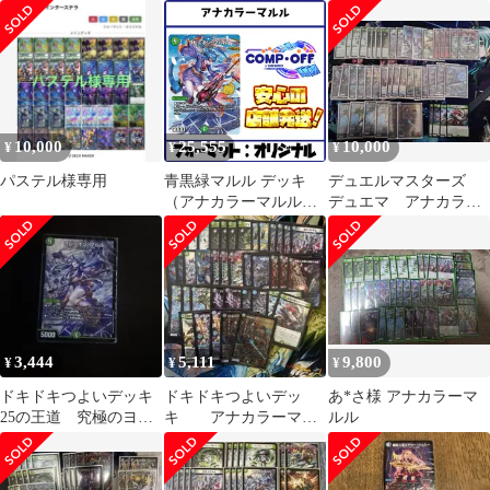
自然マルル アナカラー
マルル
10,000
25,555
10,000
¥
¥
¥
パステル様専用
青黒緑マルル デッキ
デュエルマスターズ
（アナカラーマルル）
デュエマ アナカラー
コンプオフ【ファボ
マルル デッキ
DM1185】
3,444
5,111
9,800
¥
¥
¥
ドキドキつよいデッキ
ドキドキつよいデッ
あ*さ様 アナカラーマ
25の王道 究極のヨビ
キ アナカラーマル
ルル
ニオン！水闇自然マル
ル 開封済み スリー
ルデッキ 未開封
ブ付き 無改造