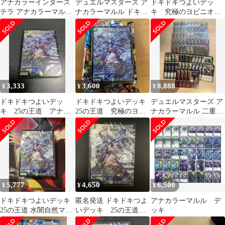
アナカラーインタース
デュエルマスターズ ア
ドキドキつよいデッ
テラ アナカラーマルル
ナカラーマルル ドキつ
キ 究極のヨビニオン!
デュエルマスターズデ
よ
水闇自然マルルデッキ
ッキ販売オマケ有
3,333
3,600
8,888
¥
¥
¥
ドキドキつよいデッ
ドキドキつよいデッキ
デュエルマスターズ ア
キ 25の王道 アナカ
25の王道 究極のヨビ
ナカラーマルル 二重キ
ラーマルル ヨビニオ
ニオン！水闇自然マル
ャラスリーブ付き
ンマルル
ルデッキ
5,777
4,650
6,500
¥
¥
¥
ドキドキつよいデッキ
匿名発送 ドキドキつよ
アナカラーマルル デ
25の王道 水闇自然マル
いデッキ 25の王道
ッキ
ル 未開封
ヨビニオンマルル 未開