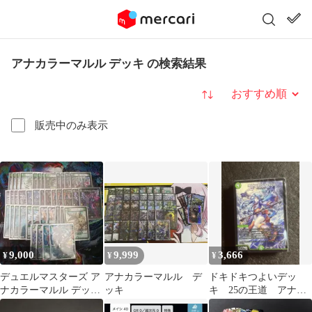
アナカラーマルル デッキ の検索結果
並び替え
販売中のみ表示
9,000
9,999
3,666
¥
¥
¥
デュエルマスターズ ア
アナカラーマルル デ
ドキドキつよいデッ
ナカラーマルル デッ
ッキ
キ 25の王道 アナカ
キ おまけつき
ラーマルル ヨビニオ