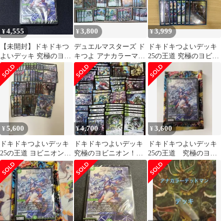
4,555
3,800
3,999
¥
¥
¥
【未開封】ドキドキつ
デュエルマスターズ ド
ドキドキつよいデッキ
よいデッキ 究極のヨビ
キつよ アナカラーマル
25の王道 究極のヨビニ
ニオン！水闇自然マル
ル
オン！水闇自然マルル
ルデッキ
デッキ
5,600
4,700
3,600
¥
¥
¥
ドキドキつよいデッキ
ドキドキつよいデッキ
ドキドキつよいデッキ
25の王道 ヨビニオン・
究極のヨビニオン！水
25の王道 究極のヨビ
マルルデッキ
闇自然マルルデッキ
ニオン！水闇自然マル
アナカラーマルル
ルデッキ 未開封