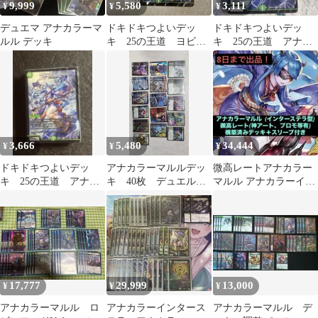
9,999
5,580
3,111
¥
¥
¥
デュエマ アナカラーマ
ドキドキつよいデッ
ドキドキつよいデッ
ルル デッキ
キ 25の王道 ヨビニ
キ 25の王道 アナカ
オンマルル 内袋未開封
ラーマルル ヨビニオ
デュエマ
ンマルル
3,666
5,480
34,444
¥
¥
¥
ドキドキつよいデッ
アナカラーマルルデッ
微高レートアナカラー
キ 25の王道 アナカ
キ 40枚 デュエルマ
マルル アナカラーイン
ラーマルル ヨビニオ
スターズ
ターステラ 8月8日まで
ンマルル
出品
17,777
29,999
13,000
¥
¥
¥
アナカラーマルル ロ
アナカラーインタース
アナカラーマルル デ