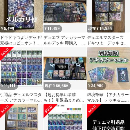
6,499
11,499
15,555
¥
¥
現在 ¥
ドキドキつよいデッキ/
デュエマ アナカラーマ
デュエルマスターズ
究極のヨビニオン！水
ルルデッキ 即購入 調
ドキつよ デッキセッ
闇自然マルルデッキ/ア
整パーツ付き スリー
ト売り
ナマルル
ブ付き
11,111
66,666
24,900
¥
現在 ¥
¥
引退品 デュエルマスタ
【超お得早い者勝
環境筆頭 【アナカラー
ーズ アナカラーマルル
ち！】引退品まとめ売
マルル】 デッキ＆二重
デッキ 水闇自然マルル
り CS優勝構築デッキ・
スリーブ
金トレジャー・プロモ