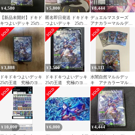
4,580
5,800
8,444
¥
¥
¥
【新品未開封】ドキド
匿名即日発送 ドキドキ
デュエルマスターズ
キつよいデッキ 25の王
つよいデッキ 25の王
アナカラーマルルデッ
道 ヨビニオンマルル
道 ヨビニオンマルル
キ キャラクタースリ
未開封
ーブ付き
3,888
3,500
6,111
¥
¥
¥
ドキドキつよいデッキ
ドキドキつよいデッキ
水闇自然マルルデッ
25の王道 究極のヨビ
25の王道 究極のヨビ
キ アナカラーマル
ニオン！水闇自然マル
ニオン！水闇自然マル
ル デッキ (ほぼドキ
ルデッキ 開封済
ルデッキ
ドキつよいデッキ)
10,000
6,000
4,444
¥
¥
¥