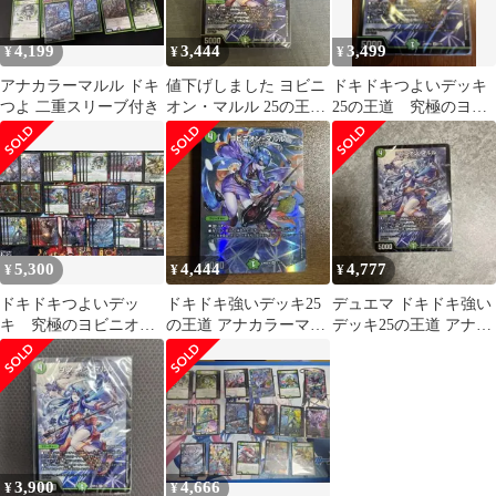
4,199
3,444
3,499
¥
¥
¥
アナカラーマルル ドキ
値下げしました ヨビニ
ドキドキつよいデッキ
つよ 二重スリーブ付き
オン・マルル 25の王道
25の王道 究極のヨビ
ドキつよ アナカラーマ
ニオン！水闇自然マル
ルルデッキ
ルデッキ 未開封
5,300
4,444
4,777
¥
¥
¥
ドキドキつよいデッ
ドキドキ強いデッキ25
デュエマ ドキドキ強い
キ 究極のヨビニオ
の王道 アナカラーマル
デッキ25の王道 アナカ
ン！水闇自然マルルデ
ル
ラーマルル 未開封
ッキ
3,900
4,666
¥
¥