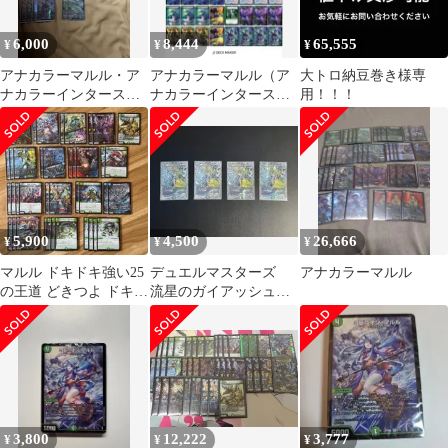
6,000
8,444
65,555
¥
¥
¥
アナカラーマルル・ア
アナカラーマルル（ア
大トロ納豆巻き様専
ナカラーインターステ
ナカラーインターステ
用！！！
ラ
ラ）
5,900
4,500
26,666
¥
¥
¥
マルル ドキドキ強い25
デュエルマスターズ
アナカラーマルル
の王道 どきつよ ドキつ
流星のガイアッシュカ
よ デュエマ
イザー 4枚セット＋ａ
3,800
12,222
3,777
¥
¥
¥