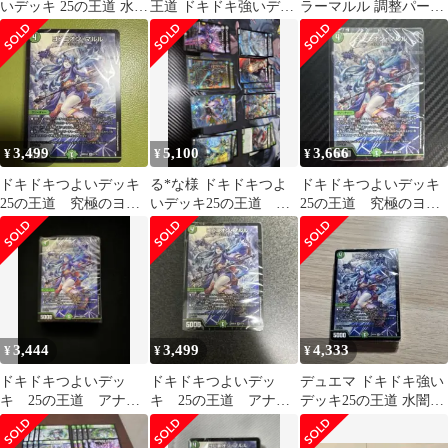
いデッキ 25の王道 水闇
王道 ドキドキ強いデッ
ラーマルル 調整パーツ
自然マルルデッキ
キ デュエルマスターズ
付き デッキ デュエマ
即日発送
3,499
5,100
3,666
¥
¥
¥
ドキドキつよいデッキ
る*な様 ドキドキつよ
ドキドキつよいデッキ
25の王道 究極のヨビ
いデッキ25の王道 ア
25の王道 究極のヨビ
ニオン！水闇自然マル
ナカラーマルル 開封
ニオン！水闇自然マル
ルデッキ 未開封
済み無改造
ルデッキ
3,444
3,499
4,333
¥
¥
¥
ドキドキつよいデッ
ドキドキつよいデッ
デュエマ ドキドキ強い
キ 25の王道 アナカ
キ 25の王道 アナカ
デッキ25の王道 水闇自
ラーマルル ヨビニオ
ラーマルル ヨビニオ
然マルル アナカラーマ
ンマルル
ンマルル
ルルデッキ