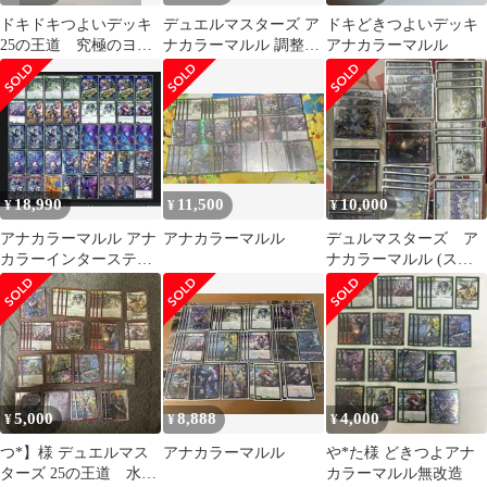
ドキドキつよいデッキ
デュエルマスターズ ア
ドキどきつよいデッキ
25の王道 究極のヨビ
ナカラーマルル 調整パ
アナカラーマルル
ニオン！水闇自然マル
ーツ付き
ルデッキ
18,990
11,500
10,000
¥
¥
¥
アナカラーマルル アナ
アナカラーマルル
デュルマスターズ ア
カラーインターステラ
ナカラーマルル (スリ
調整パーツ付き【大会
ーブ付き)
優勝経験あり】
5,000
8,888
4,000
¥
¥
¥
つ*】様 デュエルマス
アナカラーマルル
や*た様 どきつよアナ
ターズ 25の王道 水闇
カラーマルル無改造