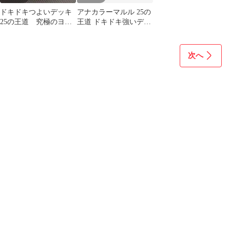
ドキドキつよいデッキ
アナカラーマルル 25の
25の王道 究極のヨビ
王道 ドキドキ強いデッ
ニオン！水闇自然マル
キ
ルデッキ 未開封
次へ