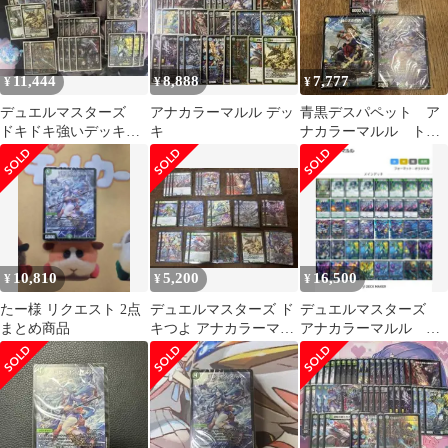
11,444
8,888
7,777
¥
¥
¥
デュエルマスターズ
アナカラーマルル デッ
青黒デスパペット ア
ドキドキ強いデッキ
キ
ナカラーマルル トリ
改造 アナカラーマル
ーヴァ清永 どきつ
ル デッキ
よ まとめ売り
10,810
5,200
16,500
¥
¥
¥
たー様 リクエスト 2点
デュエルマスターズ ド
デュエルマスターズ
まとめ商品
キつよ アナカラーマル
アナカラーマルル 構
ル
築済デッキ 改造パー
ツ付き