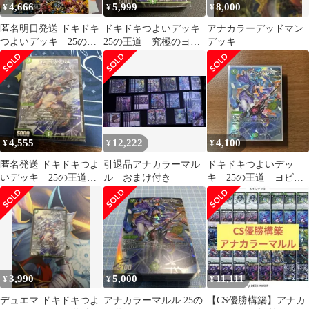
4,666
5,999
8,000
¥
¥
¥
匿名明日発送 ドキドキ
ドキドキつよいデッキ
アナカラーデッドマン
つよいデッキ 25の王
25の王道 究極のヨビ
デッキ
道 ヨビニオンマルル
ニオン！水闇自然マル
未開封
ルデッキ 未開封
4,555
12,222
4,100
¥
¥
¥
匿名発送 ドキドキつよ
引退品アナカラーマル
ドキドキつよいデッ
いデッキ 25の王道
ル おまけ付き
キ 25の王道 ヨビニ
ヨビニオンマルル 未開
オンマルル
封
3,990
5,000
11,111
¥
¥
¥
デュエマ ドキドキつよ
アナカラーマルル 25の
【CS優勝構築】アナカ