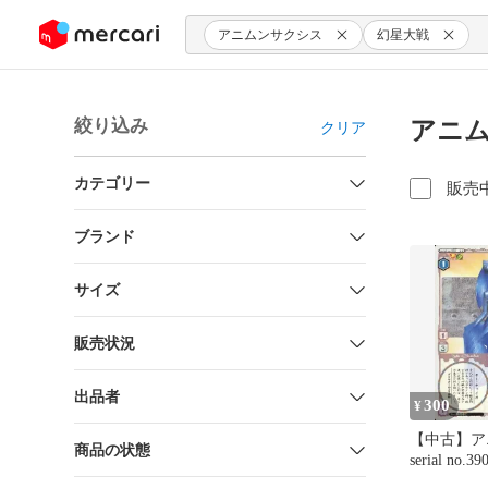
ンツにスキップ
アニムンサクシス
幻星大戦
絞り込み
アニム
クリア
カテゴリー
販売
ブランド
サイズ
販売状況
出品者
300
¥
【中古】ア
商品の状態
serial no
形