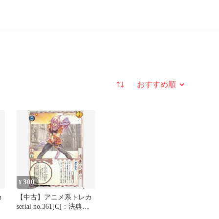
並び替え
300
¥
カ
【中古】アニメ系トレカ
serial no.361[C]：法典の
剣士