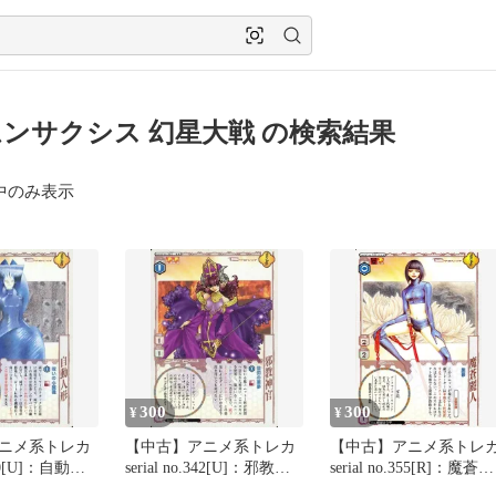
ンサクシス 幻星大戦 の検索結果
中のみ表示
300
300
¥
¥
ニメ系トレカ
【中古】アニメ系トレカ
【中古】アニメ系トレ
.390[U]：自動人
serial no.342[U]：邪教神
serial no.355[R]：魔蒼麗
官
人