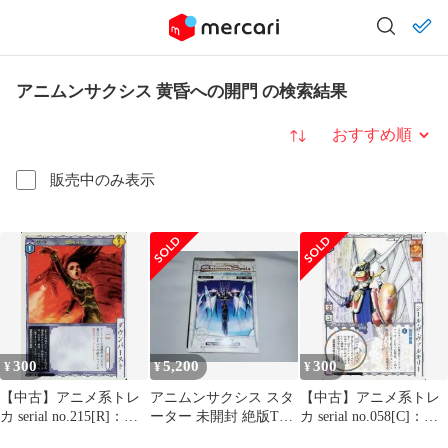
アニムンサクシス 黄昏への開門 の検索結果
並び替え
販売中のみ表示
300
5,200
300
¥
¥
¥
【中古】アニメ系トレ
アニムンサクシス スタ
【中古】アニメ系トレ
カ serial no.215[R]：ダ
ーター 未開封 絶版TCG
カ serial no.058[C]：シ
ウンバースト
レトロカードまとめセ
ール・ザ・ヴァルキリ