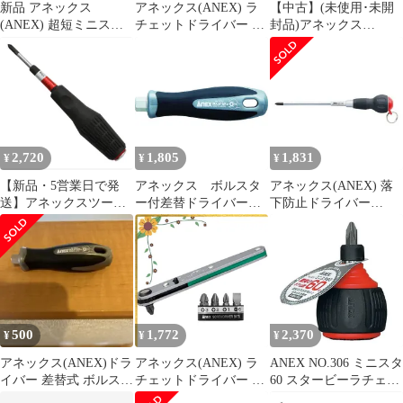
新品 アネックス
アネックス(ANEX) ラ
【中古】(未使用･未開
(ANEX) 超短ミニスタ
チェットドライバー 超
封品)アネックス
ービー差替ハンドル
薄型ヘッドオフセット
(ANEX) ドライバー オ
60-TH
タイプ ストレート型 ビ
フセット スリム(極薄)
ット5本組 No.425-5B
3本組 No.6102-T
【狭いところに入り込
む板型】 プラス マイナ
ス L型 0
2,720
1,805
1,831
¥
¥
¥
【新品・5営業日で発
アネックス ボルスタ
アネックス(ANEX) 落
送】アネックスツール
ー付差替ドライバーハ
下防止ドライバー
アネックス（兼古製作
ンドル
+2×150 No.1775
所） ビスブレーカー
ドライバー ＋１×７５
3960-1-75 2759390
500
1,772
2,370
¥
¥
¥
アネックス(ANEX)ドラ
アネックス(ANEX) ラ
ANEX NO.306 ミニスタ
イバー 差替式 ボルスタ
チェットドライバー 超
60 スタービーラチェッ
ー No.1570
薄型ヘッドオフセット
トドライバー 工具 作業