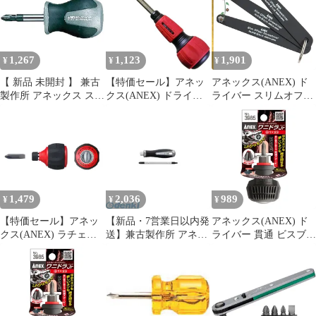
1,267
1,123
1,901
¥
¥
¥
【 新品 未開封 】 兼古
【特価セール】アネッ
アネックス(ANEX) ド
製作所 アネックス スー
クス(ANEX) ドライバ
ライバー スリムオフセ
パーフィットACRドラ
ー 差替式 パワーグリッ
ットタイプ 3本組
イバー スタービータイ
プ ビット付 No.3775
(+1/+2/-6) No.6102-
プ+2×35 1560-2-35 未使
T【コンパクトで狭い
用 送料無料
場所や隙間のネジ締め
作業に最適】スリムド
ライバー パソコン組立
スーツケース修理 回転
1,479
2,036
989
¥
¥
¥
椅子 自動車整備 1
【特価セール】アネッ
【新品・7営業日以内発
アネックス(ANEX) ド
クス(ANEX) ラチェッ
送】兼古製作所 アネッ
ライバー 貫通 ビスブレ
トドライバー 差替式 ス
クス 1570 ボルスター付
ーカー ワニドラJr. (ス
タービー 超短ビット付
差替ドライバー 433-
タービー) +1×23
ミニスタ60 No.306-D
6739 ANEX スーパーフ
No.3985
ィット差替ドライバー
差替え式ドライバー
【沖縄離島販売不可】