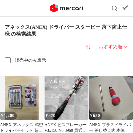
アネックス(ANEX) ドライバー スタービー 落下防止仕
様 の検索結果
並び替え
販売中のみ表示
1,200
870
650
¥
¥
¥
ANEX アネックス 精密
ANEX ビスブレーカー
ANEX プラスドライバ
ドライバーセット 超短
+3x150 No.3960 貫通ド
ー 差し替え式 本体