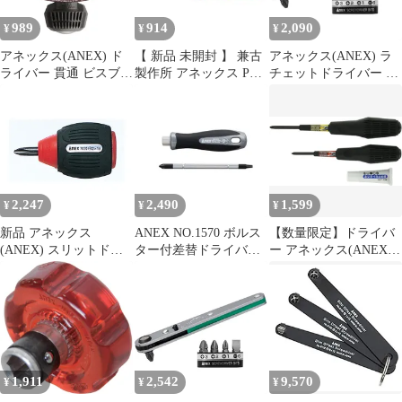
989
914
2,090
¥
¥
¥
アネックス(ANEX) ド
【 新品 未開封 】 兼古
アネックス(ANEX) ラ
ライバー 貫通 ビスブレ
製作所 アネックス P柄
チェットドライバー 超
ーカー ワニドラJr. (ス
スタービードライバー
薄型ヘッドオフセット
タービー) +1×23
+2×35 1760-2-35 未使用
タイプ スト
No.3985
送料無料
2,247
2,490
1,599
¥
¥
¥
新品 アネックス
ANEX NO.1570 ボルス
【数量限定】ドライバ
(ANEX) スリットドラ
ター付差替ドライバー
ー アネックス(ANEX)
イバー +2×15 No.7020‐
+2X-6 工具 作業工具 ツ
貫通 ビスブレーカー ワ
F
ール DIY
ニドラ 2本組(+1/+2)
No.3980-S1【貫通型で
ビスへの食いつきがよ
い】貫通ドライバーセ
ット
1,911
2,542
9,570
¥
¥
¥