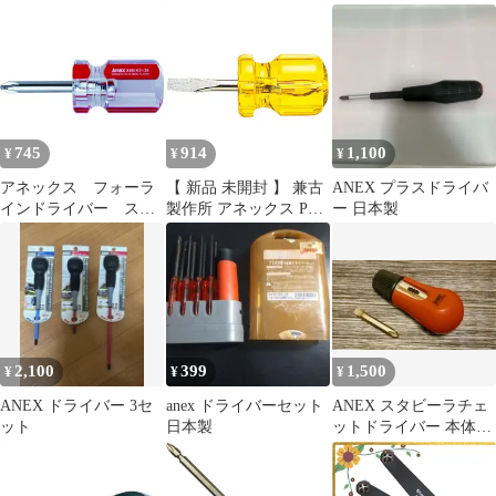
スタービードライバー
ライバー
2点セット
745
914
1,100
¥
¥
¥
アネックス フォーラ
【 新品 未開封 】 兼古
ANEX プラスドライバ
インドライバー スタ
製作所 アネックス P柄
ー 日本製
ービー ＋２×３８
スタービードライバー
-6×35 1160-6-35 未使用
送料無料
2,100
399
1,500
¥
¥
¥
ANEX ドライバー 3セ
anex ドライバーセット
ANEX スタビーラチェ
ット
日本製
ットドライバー 本体
ピット１本 USED品