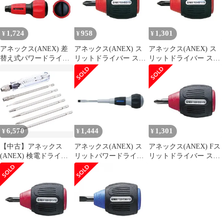
1,724
958
1,301
¥
¥
¥
アネックス(ANEX) 差
アネックス(ANEX) ス
アネックス(ANEX) ス
替え式パワードライバ
リットドライバー スタ
リットドライバー スタ
ー +2×-6×135 No.3775
ービ―タイプ +2×15
ービ―タイプ +1×15
No.7020
No.7020
6,570
1,444
1,301
¥
¥
¥
【中古】アネックス
アネックス(ANEX) ス
アネックス(ANEX) Fス
(ANEX) 検電ドライバ
リットパワードライバ
リットドライバー スタ
ーセット 低圧 ブリスタ
ー 貫通タイプ -5.5×75
ービ―タイプ フック付
ーパック 6本組
No.7750
+2×15 No.7020-F
No.1095-L