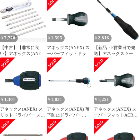
タイプ ストレート型 ビ
工具 ツール DIY
ット5本組 No.425-5B
【狭いところに入り込
む板型】 プラス マイナ
ス L型 1
7,770
1,595
2,816
¥
¥
¥
【中古】【非常に良
アネックス(ANEX) ス
【新品・5営業日で発
い】アネックス(ANEX)
ーパーフィットドライ
送】アネックスツール
検電ドライバーセット
バー スタービータイプ
アネックス（兼古製作
低圧 ブリスターパック
-6×35 No.1560
所） ビスブレーカー
6本組 No.1095-L
ドライバー －６×１０
０ 3960-6-100 2759381
1,301
1,831
1,251
¥
¥
¥
アネックス(ANEX) ス
アネックス(ANEX) 落
アネックス(ANEX) ス
リットドライバー スタ
下防止ドライバー
ーパーフィットACRド
ービータイプ -6×15
-6×150 No.1775
ライバー スタービータ
No.7020
イプ +2×35 No.1560