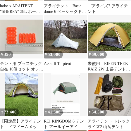
hobo x ARAITENT
アライテント Basic
ゴアライズ2 アライテ
"SHERPA" 38L ホーボ
dome 6 ベーシックドー
ント
ーxアライテント
ム
350
53,000
69,000
¥
¥
¥
テント用 プラスチック
Aeon li Tarptent
未使用 RIPEN TREK
自在 10個セット オレン
RAIZ 2W 山岳テント
ジ
(両入口タイプ)
73,400
41,500
54,500
¥
¥
¥
【限定品】アライテン
REI KINGDOM 6 テン
アライテント トレック
ト ドマドームメッシ
ト アールイーアイ ア
ライズ2 山岳テント