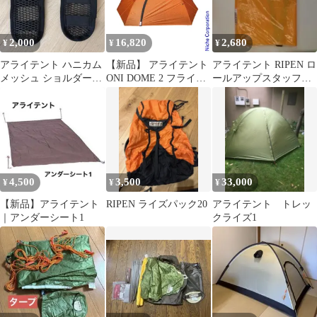
2,000
16,820
2,680
¥
¥
¥
アライテント ハニカム
【新品】 アライテント
アライテント RIPEN ロ
メッシュ ショルダーパ
ONI DOME 2 フライ
ールアップスタッフバ
ッドセット 試着のみ 美
0332600
ッグ L
品
4,500
3,500
33,000
¥
¥
¥
【新品】アライテント
RIPEN ライズパック20
アライテント トレッ
｜アンダーシート1
クライズ1