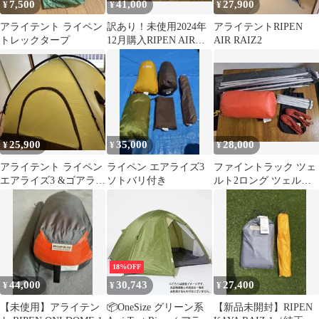
7,500
41,000
27,900
¥
¥
¥
アライテント ライペン
訳あり！未使用2024年
アライテントRIPEN
トレックタープ
12月購入RIPEN AIR
AIR RAIZ2
RAIZ 2 山岳テント
25,900
35,000
28,000
¥
¥
¥
アライテント ライペン
ライペン エアライズ3
ファイントラック ツェ
エアライズ3 &ゴアライ
ソトバリ付き
ルト2ロング ツェルト
ズ3ソトバリ セット
本体、ポール、ガイラ
イン込
18%OFF
44,000
30,743
27,400
¥
¥
¥
【未使用】アライテン
📦️OneSize グリーン系
【新品未開封】RIPEN