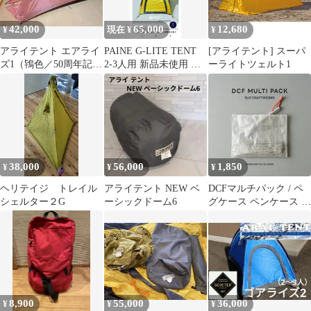
42,000
65,000
12,680
¥
現在 ¥
¥
アライテント エアライ
PAINE G-LITE TENT
[アライテント] スーパ
ズ1（鴇色／50周年記念
2-3人用 新品未使用 数
ーライトツェルト1
限定カラー）
量限定 テント
38,000
56,000
1,850
¥
¥
¥
ヘリテイジ トレイル
アライテント NEW ベ
DCFマルチパック / ペ
シェルター２G
ーシックドーム6
グケース ペンケース ダ
イニーマ
8,900
55,000
36,000
¥
¥
¥