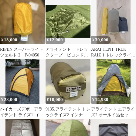
ウムフレーム アンダ
2W（両口モデル）
ーシート付き
13,000
12,000
30,000
¥
¥
¥
RIPEN スーパーライト
アライテント トレッ
ARAI TENT TREK
ツェルト 2 F-04050
クタープ ビヨンド
RAIZ 1 トレックライズ
Beyond
1 山岳テント
28,000
10,000
14,980
¥
¥
¥
ハイカーズデポ・アラ
9135.アライテント トレ
アライテント エアライ
イテント ライズ1 ゴア
ックライズ2 インナー
ズ2 オールド品セット
テックス【シームテー
テントのみ
RIPEN ジャンク品
プ剥がれあり】