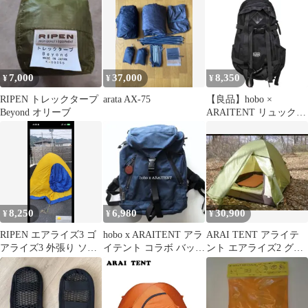
ト付き
7,000
37,000
8,350
¥
¥
¥
RIPEN トレックタープ
arata AX-75
【良品】hobo ×
Beyond オリーブ
ARAITENT リュック
バックパック ホーボー
8,250
6,980
30,900
¥
¥
¥
RIPEN エアライズ3 ゴ
hobo x ARAITENT アラ
ARAI TENT アライテ
アライズ3 外張り ソト
イテント コラボ バック
ント エアライズ2 グリ
バリ 冬用フライシート
パック
ーン2人用