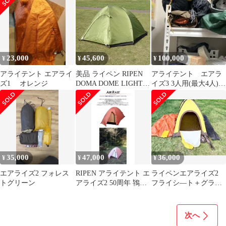
23,000
45,600
100,000
¥
¥
¥
アライテント エアライ
美品 ライペン RIPEN
アライテント エアラ
ズ1 オレンジ
DOMA DOME LIGHT 2
イズ3 3人用(最大4人)
ドマドームライト
AIR RAIZ
35,000
47,000
36,000
¥
¥
¥
エアライズ2 フォレス
RIPEN アライテント エ
ライペンエアライズ2
トグリーン
アライズ2 50周年 鴇色
フライシ―ト＋グラン
ピンク
ドシ―ト
次へ