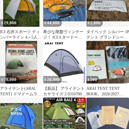
29,800
44,000
2,800
¥
¥
¥
ICI 石井スポーツ ティ
希少な廃盤ヴィンテー
タイベック シルバー 1
ンバーライン 4～5人用
ジ！ ICIスタードーム
テント グランドシート
パイネ アライ テント
（GORE-TEX） 3〜5
フットプリント
人用
70,000
20,900
500
¥
¥
¥
アライテント(ARAI
【新品】 アライテント
ARAI TENT TENT
TENT) ドマドームライ
カヤライズ 2 0310700
BOOK、2026/2027
ト2 [2人用]
テント キャンプ 2人用
RIPEN カタログ