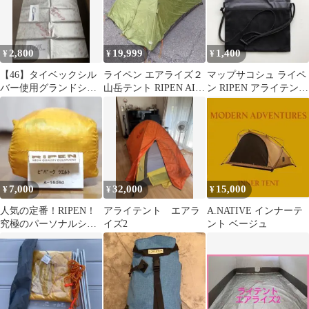
2,800
19,999
1,400
¥
¥
¥
【46】タイベックシル
ライペン エアライズ２
マップサコシュ ライペ
バー使用グランドシー
山岳テント RIPEN AIR
ン RIPEN アライテント
ト アライテントサイズ
RAIZ 2
ARAI TENT
130×210
7,000
32,000
15,000
¥
¥
¥
人気の定番！RIPEN！
アライテント エアラ
A.NATIVE インナーテ
究極のパーソナルシェ
イズ2
ント ベージュ
ルター！ビバーク ツエ
ルト 収納袋付