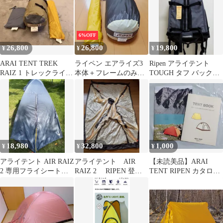
6%OFF
26,800
26,800
19,800
¥
¥
¥
ARAI TENT TREK
ライペン エアライズ3
Ripen アライテント
RAIZ 1 トレックライズ
本体＋フレームのみ
TOUGH タフ バックパ
1 山岳テント
AIR RAIZ アライテン
ック
ト
18,980
32,800
1,000
¥
¥
¥
アライテント AIR RAIZ
アライテント AIR
【未読美品】ARAI
2 専用フライシート
RAIZ 2 RIPEN 登山
TENT RIPEN カタログ
OLDグレー色フライの
用テント
2026/2027 テント
み