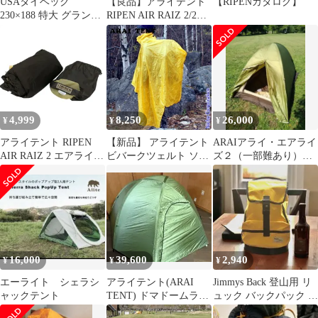
USAタイベック
【良品】アライテント
【RIPENカタログ】
230×188 特大 グランピ
RIPEN AIR RAIZ 2/2人
ング タープ グラン
用テント
ドシート
4,999
8,250
26,000
¥
¥
¥
アライテント RIPEN
【新品】 アライテント
ARAIアライ・エアライ
AIR RAIZ 2 エアライズ
ビバークツェルト ソロ
ズ２（一部難あり）＋
インナーテントのみ
ARAI TENT 0370901 ツ
純正フットプリント
ェルト ツエルト ビバー
ク ポンチョ アウトドア
登山 山登り トレッキン
グ 山岳
16,000
39,600
2,940
¥
¥
¥
エーライト シェラシ
アライテント(ARAI
Jimmys Back 登山用 リ
ャックテント
TENT) ドマドームライ
ュック バックパック 定
ト2 テント キャンプ
価8.800 イエロー