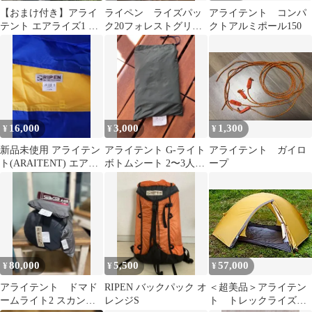
【おまけ付き】アライ
ライペン ライズパッ
アライテント コンパ
テント エアライズ1 山
ク20フォレストグリー
クトアルミポール150
岳テント フライシート
ン
グリーン
16,000
3,000
1,300
¥
¥
¥
新品未使用 アライテン
アライテント G-ライト
アライテント ガイロ
ト(ARAITENT) エアラ
ボトムシート 2〜3人用
ープ
イズ2用外張
（グランドシート）
80,000
5,500
57,000
¥
¥
¥
アライテント ドマド
RIPEN バックパック オ
＜超美品＞アライテン
ームライト2 スカンジ
レンジS
ト トレックライズ