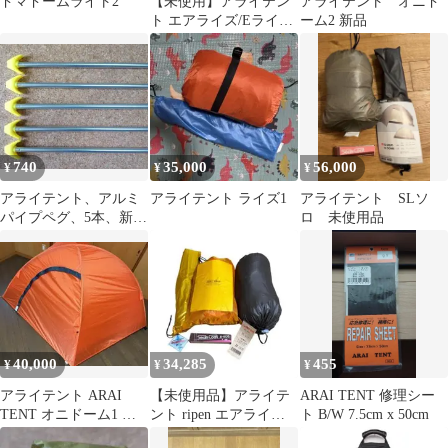
ドマドームライト2
【未使用】アライテン
アライテント オニド
ト エアライズ/Eライ
ーム2 新品
ズ/Xライズ2 DXフライ
シート
740
35,000
56,000
¥
¥
¥
アライテント、アルミ
アライテント ライズ1
アライテント SLソ
パイプペグ、5本、新
ロ 未使用品
品.送料込。
40,000
34,285
455
¥
¥
¥
アライテント ARAI
【未使用品】アライテ
ARAI TENT 修理シー
TENT オニドーム1 テ
ント ripen エアライズ1
ト B/W 7.5cm x 50cm
ント 純正アンダーシー
arai tent ライペン