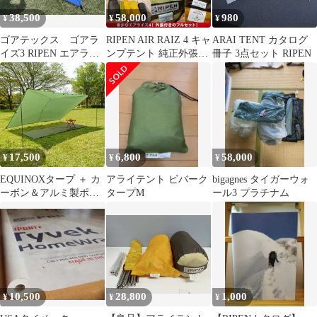
38,500
58,000
980
¥
¥
¥
ゴアテックス ゴアラ
RIPEN AIR RAIZ 4 キャ
ARAI TENT カタログ
イズ3 RIPEN エアライ
ンプテント 純正外張付
冊子 3点セット RIPEN
ズ アライ 山岳 テ
き
ント
17,500
6,800
58,000
¥
¥
¥
EQUINOXタープ ＋ カ
アライテント ビバーク
bigagnes タイガーウォ
ーボン＆アルミ製ポー
タープM
ール3 プラチナム
ル３本セット【付属品
多数】
10,500
28,800
1,000
¥
¥
¥