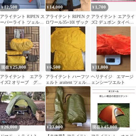
12,500
14,000
1,700
¥
¥
¥
アライテント RIPEN ス
アライテント RIPEN ク
アライテント エアライ
ーパーライト ツェルト
ロワール35+10l ザック
ズ2 デュポン タイベッ
1 ポールセット
クシルバー
25,000
6,500
11,000
現在 ¥
¥
¥
アライテント エアラ
アライテント ハーフツ
ヘリテイジ エマージ
イズ2 オリーブ グリ
ェルト araitent ツェルト
ェンシーツエルト
ーン 中古です♪
ビバーク
26,000
23,000
45,000
¥
¥
現在 ¥