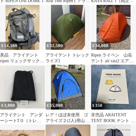
ト RIPEN ONI DOME 1
Arai Tent Ripen ( アライ
KAYA RAIZ 1（純正フ
テント ライペン ) トレ
レーム付）
ックライズ 1 Trek Raiz
1 ナイロン キャンピン
グギア テント 山岳テン
ト z00056369 山岳テン
ト テント キャンピング
14,500
32,500
34,000
¥
¥
¥
美品 アライテント
アライテント トレック
Ripen ライペン 山岳
ripen リュックサック
ライズ1
テント air raiz2 エアラ
tough
イズ アライテント
3,800
35,000
350
¥
¥
¥
アライテント アンダ
レア！ほぼ未使用 ゴ
非売品 ARAITENT
ーシートT０（トレッ
アライズ２(2人)用山岳
TENT BOOK テント メ
クライズ０用）A-02054
テント
ンテナンス 登山