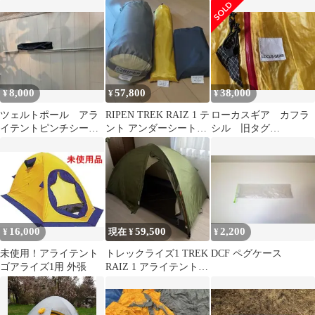
ュ2
メリカ
8,000
57,800
38,000
¥
¥
¥
ツェルトポール アラ
RIPEN TREK RAIZ 1 テ
ローカスギア カフラ
イテントピンチシート
ント アンダーシート
シル 旧タグ
用
付 定価¥63,030
LOCASGEAR
16,000
59,500
2,200
¥
現在 ¥
¥
未使用！アライテント
トレックライズ1 TREK
DCF ペグケース
ゴアライズ1用 外張
RAIZ 1 アライテント
ライペン グリーン色