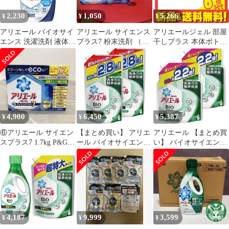
2,230
1,050
5,266
¥
¥
¥
アリエール バイオサイ
アリエール サイエンス
アリエールジェル 部屋
エンス 洗濯洗剤 液体
プラス7 粉末洗剤 （お
干しプラス 本体ボトル
抗菌&菌のエサまで除
試し600g）×2箱
700g 6個セット まとめ
去 本体 75
売り
4,900
6,450
5,387
¥
¥
¥
⑥アリエール サイエン
【まとめ買い】 アリエ
アリエール 【まとめ買
スプラス7 1.7kg P&G
ール バイオサイエンス
い】 バイオサイエンス
廃盤 粉洗剤 粉末 洗濯
部屋干し 洗濯洗剤 液体
洗浄力の限界突破 部屋
抗菌&菌
干し 洗濯洗
4,187
9,999
3,599
¥
¥
¥