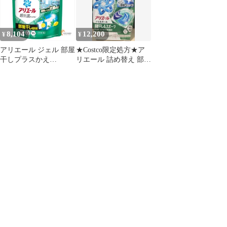
8,104
12,200
¥
¥
アリエール ジェル 部屋
★Costco限定処方★ア
干しプラスかえ
リエール 詰め替え 部屋
SJ1000G 7個セット ま
干し用 70個×6袋
とめ売り