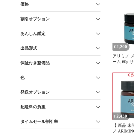
価格
割引オプション
あんしん鑑定
2,200
¥
出品形式
アリミノ メ
ーム 60g
保証付き整備品
室専売 ス
ックス ア
色
ARIMINO
発送オプション
配送料の負担
2,430
¥
タイムセール割引率
【 新品 未
ノ ARIMI