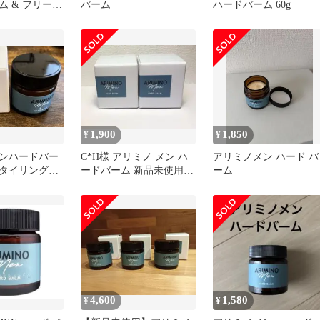
ム & フリーズ
バーム
ハードバーム 60g
ース
1,900
1,850
¥
¥
ンハードバー
C*H様 アリミノ メン ハ
アリミノメン ハード バ
タイリング60
ードバーム 新品未使用2
ーム
個
4,600
1,580
¥
¥