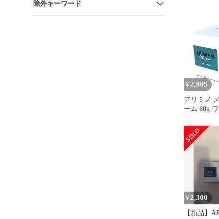
除外キーワード
ン ハード
送料無料
2,905
¥
アリミノ 
ーム 60g
60グラム (x 
2,300
¥
【新品】ARI