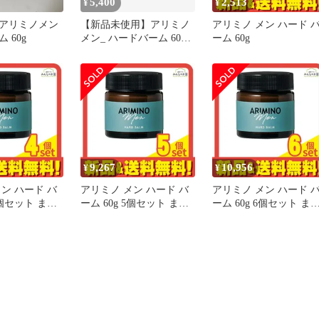
5,400
2,513
¥
¥
アリミノメン
【新品未使用】アリミノ
アリミノ メン ハード 
 60g
メン_ ハードバーム 60g 3
ーム 60g
個セット
9,267
10,956
¥
¥
ン ハード バ
アリミノ メン ハード バ
アリミノ メン ハード 
4個セット まと
ーム 60g 5個セット まと
ーム 60g 6個セット ま
め売り
め売り