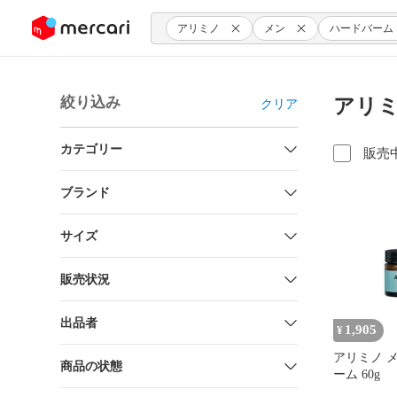
ンツにスキップ
アリミノ
メン
ハードバーム
絞り込み
アリミ
クリア
カテゴリー
販売
ブランド
サイズ
販売状況
出品者
1,905
¥
アリミノ メ
商品の状態
ーム 60g