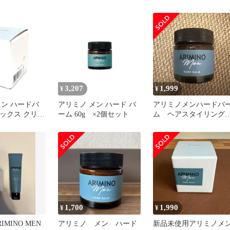
バーム 未使用
＆ ハードバーム 60g ＆
フリーズキープ グリー
100g セット ムスク
ARIMINO MEN タイリ
グ剤 シトラス
3,207
1,999
¥
¥
メン ハードバ
アリミノ メン ハード バ
アリミノメンハードバ
 ワックス クリア
ーム 60g ×2個セット
ム ヘアスタイリング6
1)
ｇ
1,700
1,990
¥
¥
MINO MEN
アリミノ メン ハード
新品未使用アリミノメ