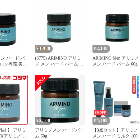
1,988
2,130
¥
¥
ン ハード バ
(3775) ARIMINO アリミ
ARIMINO Men アリミノ
 サロン専売 美容
ノ メン ハード バーム ス
メン ハード バーム 60g
タイリング ワ
タイリング 60g 送料無
レンジ
料（沖縄北海道離島除
く）★
6%OFF
2,100
4,480
¥
¥
開封 】 アリミ
アリミノメン ハードバー
【3点セット】アリミノ
NO(アリミノ)メ
ム 60g
メン ハード ミルク 100