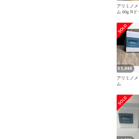
アリミノメ
ム 60g 
タイリング
ド
1,444
¥
アリミノメ
ム