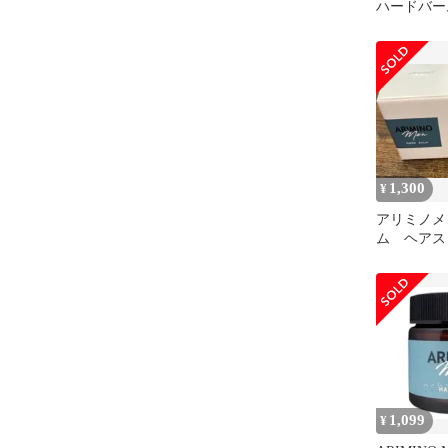
ハードバー
キープグリ
1,300
¥
アリミノメ
ム ヘアス
ｇ
1,099
¥