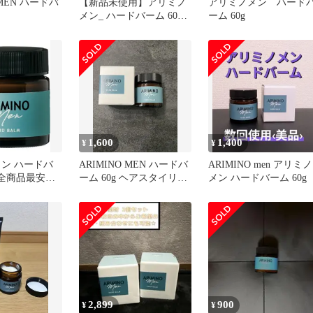
 MEN ハードバ
【新品未使用】アリミノ
アリミノメン ハード
メン_ ハードバーム 60g 3
ーム 60g
個セット
1,600
1,400
¥
¥
メン ハードバ
ARIMINO MEN ハードバ
ARIMINO men アリミノ
【全商品最安値
ーム 60g ヘアスタイリン
メン ハードバーム 60g
グ
2,899
900
¥
¥