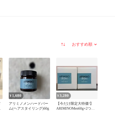
並び替え
1,680
3,280
¥
¥
メ
アリミノメンハードバー
【今だけ限定大特価!】
2
ム(ヘアスタイリング)60g
ARIMINOMen60g×2つセ
ットヘアスタイリング