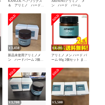
バ
KANGOL ヘアワックス
ARININOアリミノ メ
＆ アリミノ ハードバ
ン ハード バーム
ーム
3,450
4,201
¥
¥
新品未使用アリミノメ
アリミノ メン ハード バ
ン ハードバーム 2個セ
ーム 60g 2個セット まと
ット
め売り
3,700
5,500
¥
¥