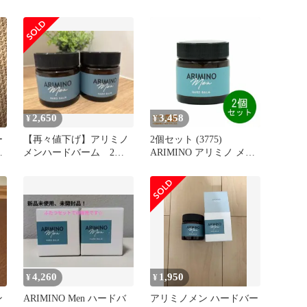
arimino men
arimino men
ス
ン
2,650
3,458
¥
¥
ー
【再々値下げ】アリミノ
2個セット (3775)
0
メンハードバーム 2個
ARIMINO アリミノ メン
セット
ハード バーム スタイリ
ング 60g 送料無料（沖
縄北海道離島除く）★
4,260
1,950
¥
¥
ン
ARIMINO Men ハードバ
アリミノメン ハードバー