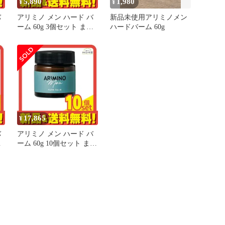
5,890
1,980
¥
¥
バ
アリミノ メン ハード バ
新品未使用アリミノメン
ーム 60g 3個セット まと
ハードバーム 60g
め売り
17,865
¥
バ
アリミノ メン ハード バ
と
ーム 60g 10個セット まと
め売り