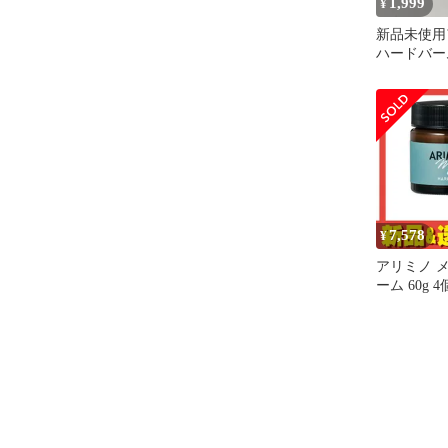
1,999
¥
新品未使用
ハードバーム
7,578
¥
アリミノ メ
ーム 60g 
め売り