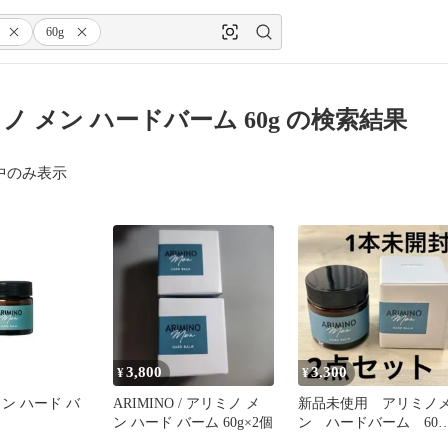
60g
ノ メン ハードバーム 60g の検索結果
中のみ表示
3,800
3,300
¥
¥
ン ハード バ
ARIMINO / アリミノ メ
新品未使用 アリミノ
ン ハード バーム 60g×2個
ン ハードバーム 60g 
個セット