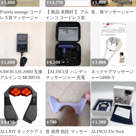
3,800
13,770
5,000
¥
¥
¥
P/airela massage コード
【 新品 未開封 】 アル
首、肩マッサージャー
レス首マッサージャー
インコ コードレス首マ
もみたいむ FYK8619T
ッサージャー もみたい
む8821 MCR8922N 未使
用 送料無料
1,600
8,500
3,000
¥
¥
¥
SAW30-120-2000J 互換
【ALINCO】ハンディ
ネックケアマッサージ
アルインコ MCR8118
マッサージャー 充電
ャー24000-Y
ALINCO マッサージク
器・ヘッド付き 美品
ッション ACアダプタ
もみたいむ MCR8415
首マッサージャー マッ
サージ器 12V 2A プラ
グ外径 約 5.5mm セン
タープラス 60-80313-
4,198
700
1,300
¥
¥
¥
499
ALLJOY ネックケア 3
首 肩用 指圧 マッサー
ALINCO Ele Neck