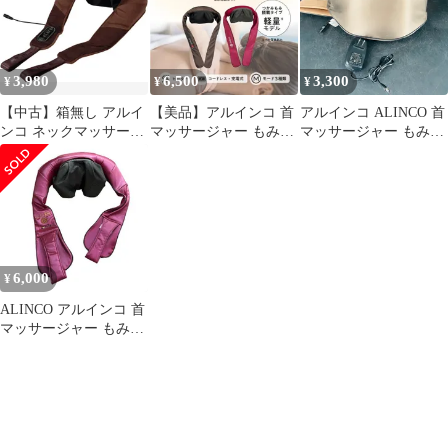
フタイマー 音声ガイダ
ンス 小型 軽量 リモコ
ン付き ネイビー
MCB010N [ネイビー]
3,980
6,500
3,300
¥
¥
¥
【中古】箱無し アルイ
【美品】アルインコ 首
アルインコ ALINCO 首
ンコ ネックマッサージ
マッサージャー もみた
マッサージャー もみた
ャー MCR8500 ブラウ
いむ やすらぎ
いむ やすらぎ
ン系
MCR8923R レッド 首
MCR8923
肩 つかみもみ 3モード
ヒーター コードレス 管
理医療機器 付属品完備
6,000
¥
ALINCO アルインコ 首
マッサージャー もみた
いむ MCR8819 医療機
器認証番号：
231AGBZX00021000 ネ
ックマッサージャー マ
ッサージ器 家電 ヒータ
ー 中古 W４