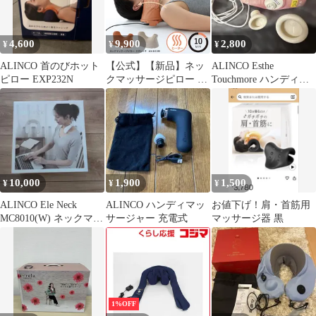
サージ器 12V 2A プラ
グ外径 約 5.5mm セン
タープラス 60-01126-
4,600
9,900
2,800
¥
¥
¥
1831
ALINCO 首のびホット
【公式】【新品】ネッ
ALINCO Esthe
ピロー EXP232N
クマッサージピロー く
Touchmore ハンディマ
びレッチ AX-HJ186 首
ッサージャー
マッサージ器 ネックマ
ッサージャー ストレー
トネック 血行促進 疲
労回復 スマホ首 人気
母の日 プレゼント ギフ
ト 贈り物 離島不可
10,000
1,900
1,500
¥
¥
¥
ラッピング不可
ALINCO Ele Neck
ALINCO ハンディマッ
お値下げ！肩・首筋用
MC8010(W) ネックマッ
サージャー 充電式
マッサージ器 黒
サージ
1%OFF