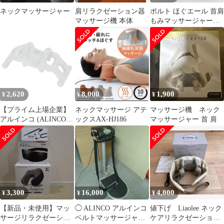
ネックマッサージャー
肩リラクゼーション器
ポルト ほぐエール 首肩
マッサージ機 本体
もみマッサージャー
AIM-029 レッド
2,620
8,000
1,900
¥
¥
¥
【プライム上場企業】
ネックマッサージ アテ
マッサージ機 ネック
アルインコ (ALINCO)
ックスAX-HJ186
マッサージャー 首 肩
首ストレッチ 指圧 両面
2突起 軽量 コンパクト
ストレッチ スマホ首 ス
トレートネック テレワ
ーク 肩こり 首こり ネ
ックこりトーレ
EXP226H グレー
3,300
16,000
4,000
¥
¥
¥
【新品・未使用】マッ
◯ ALINCO アルインコ
値下げ Liaolee ネック
サージリラクゼーショ
ベルトマッサージャー
ケアリラクゼーション