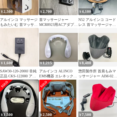
2,500
2,700
4,100
¥
¥
¥
アルインコ マッサージ
首マッサージャー
N52 アルインコ コード
もみたいむ 首マッサー
MCR8923用ACアダプタ
レス 首マッサージャー
ジャー
ー SAW30A-145-1700J
もみたいむ MCR8819
1,600
1,215
8,480
¥
¥
¥
SAW30-120-2000J 非純
アルインコ ALINCO
惣田製作所 首肩もみマ
正品 CKS-122000 アル
EMS機器 エレネック
ッサージャー AIM-029
インコ MCR8118
Ele Neck MCB010 ホワ
ポルト ほぐエール
ALINCO マッサージク
イト 2601LS159
ッション ACアダプター
もみたいむ MCR8415
首マッサージャー マッ
サージ器 12V 2A セン
タープラス 60-01011-
1,500
2,500
7,500
¥
¥
¥
432