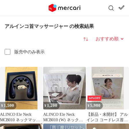
アルインコ首マッサージャー の検索結果
並び替え
販売中のみ表示
14%OFF
1,500
1,200
5,980
¥
¥
¥
ALINCO Ele Neck
ALINCO Ele Neck
【新品・未開封】 アル
MCB010 ネックマッサ
MCB010 (W) ネックマ
インコ コードレス首マ
ージャー
ッサージャー
ッサージャー トリコ