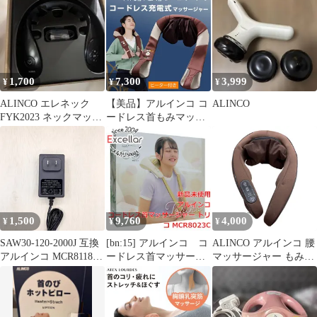
MCR8023C クリーム
1,700
7,300
3,999
¥
¥
¥
ALINCO エレネック
【美品】アルインコ コ
ALINCO
FYK2023 ネックマッサ
ードレス首もみマッサ
ージャー 本体
ージャー もみたいむ
MCR8719 首 肩 腰 太も
も ふくらはぎ ヒーター
充電式 管理医療機器 付
属品完備
1,500
9,760
4,000
¥
¥
¥
SAW30-120-2000J 互換
[bn:15] アルインコ コ
ALINCO アルインコ 腰
アルインコ MCR8118
ードレス首マッサージ
マッサージャー もみた
ALINCO マッサージク
ャー トリコ
いむプロ MCR8515 医
ッション ACアダプタ
MCR8023C クリーム
療機器認証番号：
もみたいむ MCR8415
224AKBZX00101A01 中
首マッサージャー マッ
古 Ｗ４