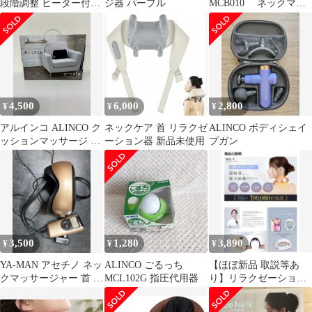
段階調整 ヒーター付き
ジ器 パープル
MCB010 ネックマッ
静音 首 肩 腰 背中 太も
サージ
も
4,500
6,000
2,800
¥
¥
¥
アルインコ ALINCO ク
ネックケア 首 リラクゼ
ALINCO ボディシェイ
ッションマッサージ め
ーション器 新品未使用
プガン
ぐり MCR8116 ヒータ
ー付き 首 肩 腰 新品未
使用
3,500
1,280
3,890
¥
¥
¥
YA-MAN アセチノ ネッ
ALINCO ごるっち
【ほぼ新品 取説等あ
クマッサージャー 首 肩
MCL102G 指圧代用器
り】リラクゼーション/
マッサージ機 動作確認
マッサージ 首肩
済み