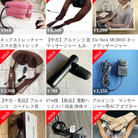
910
4,980
1,200
¥
¥
¥
ネックストレッチャー
【中古】アルインコ 首
Ele Neck MCB010 ネッ
スマホ首ストレッチ 空
マッサージャー もみた
クマッサージャー
気注入式 ピンク
いむ ブラウン
ALINCO
MCR8315T
3,980
700
1,555
¥
¥
¥
【中古・美品】アルイ
h*m様 【新品】電動ヘ
アルインコ マッサー
ンコ コードレス首マ
ッドスパ 頭皮/身体マッ
ジャー用ACアダプター
ッサージャー もみた
サージ リラックス 防水
いむ MCR8719