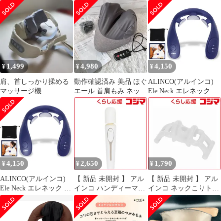
ン機器3点セット まと
MCR6000 100V 動作確
マッサージ機
め売り
認済み 3F
1,499
4,980
4,150
¥
¥
¥
肩、首しっかり揉める
動作確認済み 美品 ほぐ
ALINCO(アルインコ)
マッサージ機
エール 首肩もみ ネック
Ele Neck エレネック コ
マッサージャー 肩マッ
ードレス USB充電式
サージャー マッサージ
EMS 首ケア ヒーター
器 AIM-029
機能搭載 10分オートオ
フタイマー 音声ガイダ
ンス 小型 軽量 リモコ
ン付き ネイビー
MCB010N [ネイビー]
4,150
2,650
1,790
¥
¥
¥
ALINCO(アルインコ)
【 新品 未開封 】 アル
【 新品 未開封 】 アル
Ele Neck エレネック コ
インコ ハンディーマッ
インコ ネックこりトー
ードレス USB充電式
サージャー アルキュア
レ(グレー) EXP226H 未
EMS 首ケア ヒーター
ホワイト MCB022W 未
使用 送料無料
機能搭載 10分オートオ
使用 送料無料