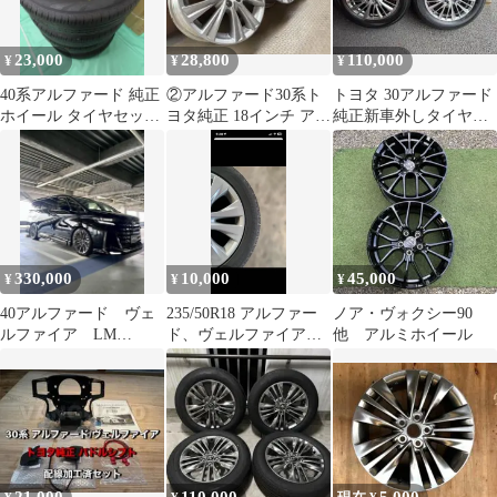
23,000
28,800
110,000
¥
¥
¥
40系アルファード 純正
②アルファード30系ト
トヨタ 30アルファード
ホイール タイヤセット
ヨタ純正 18インチ アル
純正新車外しタイヤホ
225/60R18
ミホイール 2本セット
イール4本セット直接引
き取り大歓迎
330,000
10,000
45,000
¥
¥
¥
40アルファード ヴェ
235/50R18 アルファー
ノア・ヴォクシー90
ルファイア LM
ド、ヴェルファイア純
他 アルミホイール
WALD
正アルミタイヤセット
1本