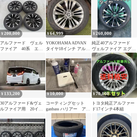
200,000
64,999
260,000
¥
¥
¥
アルファード ヴェル
YOKOHAMA ADVAN
純正40アルファード
ファイア 40系 エグ
タイヤ18インチ アルフ
ヴェルファイア エグゼ
ゼクティブラウンジ
ァード40系Zグレード
クティブラウンジホイ
タイヤ・ホイール
ール4本セット
133,200
10,000
70,000
¥
¥
¥
30アルファード&ヴェ
コーティングセット
トヨタ純正アルファー
ルファイア用 20イン
ganbass ハリアー アル
ド17インチ4本組
チホイール 新品未使
ファード カローラな
用品4本SET
ど