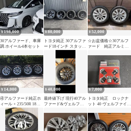
198,000
80,000
52,000
¥
¥
¥
30アルファード、車庫
トヨタ純正 30アルファ
☆お盆価格☆30アルフ
調.ホイール4本セット
ード18インチ スタッド
ァード 純正アルミ＆
レスホイール4本セット
スタッドレスタイヤ４
本セット☆
14,000
40,000
7,000
¥
¥
¥
④アルファード純正ホ
最終値下げ 現行40アル
トヨタ純正 ロックナ
ィール + 235/50R 18
ファード&ヴェルファ
ット 40 ヴェルファイア
バリ山 送料無料
イア スタッドレスタイ
アルファード
ヤ 4本セット