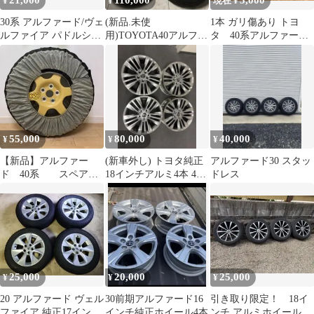
21,000
110,000
5,000
¥
¥
現在 ¥
30系 アルファード/ヴェ
(新品.未使
1本 ガリ傷あり トヨ
ルファイア パドルシフ
用)TOYOTA40アルファ
タ 40系アルファー
ト 配線加工済セット ト
ード18incタイヤホイー
ド 18インチ 純正ア
ヨタ純正
ル 4本セット
ルミホイール
55,000
80,000
40,000
¥
¥
¥
【新品】アルファー
(新車外し) トヨタ純正
アルファード30 スタッ
ド 40系 スペアタ
18インチアルミ4本 40
ドレス
イヤ
系 アルファード Zグレ
ード
25,000
20,000
25,000
¥
¥
¥
20 アルファード ヴェル
30前期アルファード16
引き取り限定！ 18イ
ファイア 純正17インチ
インチ純正ホイール4本
ンチ アルミホイール 4