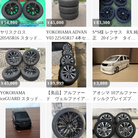
54,800
45,000
83,300
¥
¥
¥
ヤリスクロス
YOKOHAMA ADVAN
S*S様 レクサス RX 純
205/65R16 スタッドレ
V03 225/65R17 4本セッ
正 20インチ タイヤ
ス エスティマ セレナ
ト
ホイールセット
アルファード
45,000
89,999
3,000
¥
¥
¥
YOKOHAMA
【美品】アルファー
アオシマ 10アルファー
iceGUARD スタッドレ
ド ヴェルファイア
ドシルクブレイズプラ
スタイヤ アルファー
純正 18インチ タイヤ・
モデル完成品
ド30
ホイール 4本