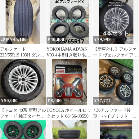
アルファード
本
ド30
45,100
40,000
79,999
現在 ¥
¥
¥
アルファード
YOKOHAMA ADVAN
【新車外し】アルファ
225/55R19 103H ダンロ
V03 4本‼️引き取り限
ード ヴェルファイア 40
ップ 4本s 純正
定‼️
系 純正4本 17インチ
50,000
8,000
77,777
¥
¥
¥
【トヨタ 40系 新型アル
TOYOTA ホイールロッ
⭐️30アルファード後
ファード 純正タイヤ
クセット 08456-00550
期 ハイブリッド 純
YOKOHAMAタイヤ
正ホイール 4本セッ
ト ブリヂストン⭐️