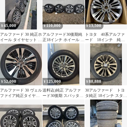
45,000
110,000
13,500
¥
¥
¥
アルファード 30 純正ホ
アルファード30後期純
トヨタ 40系アルファ
イール タイヤセット ヴ
正18インチ ホイール 4
ード 18インチ 純正
ェルファイア トヨタ レ
本セット
アルミホイール ガリ
クサス
傷あり
52,000
125,000
88,888
¥
¥
¥
アルファード 30 ヴェル
送料込)純正 アルファ
30アルファード トヨ
ファイア純正タイヤホ
ード30後期 スパッタリ
タ純正 18インチ スタッ
イールセット1本【新車
ングホイール（タイヤ
ドレス タイヤホイール
外し】美品！
付き）
セット