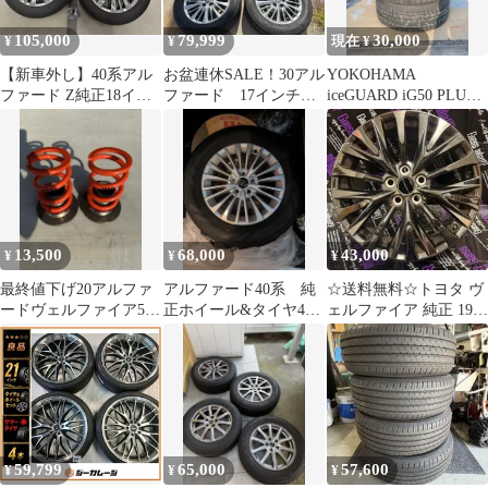
105,000
79,999
30,000
¥
¥
現在 ¥
【新車外し】40系アル
お盆連休SALE！30アル
YOKOHAMA
ファード Z純正18イン
ファード 17インチ純
iceGUARD iG50 PLUS 4
チホイール＆タイヤ 4
正タイヤホイール４本
本セット
本
セット
13,500
68,000
43,000
¥
¥
¥
最終値下げ20アルファ
アルファード40系 純
☆送料無料☆トヨタ ヴ
ードヴェルファイア50
正ホイール&タイヤ4
ェルファイア 純正 19イ
エスティマ MAQs 直巻
本 17インチ 新車外
ンチ ホイール2本7Ｊ
スプリング
し
40…
59,799
65,000
57,600
¥
¥
¥