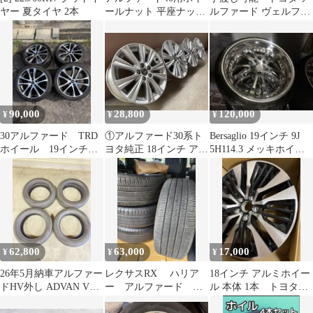
ヤー 夏タイヤ 2本
ールナット 平座ナット
ルファード ヴェルファ
20 個
イア 純正 17インチ
90,000
28,800
120,000
¥
¥
¥
30アルファード TRD
①アルファード30系ト
Bersaglio 19インチ 9J
ホイール 19インチ
ヨタ純正 18インチ アル
5H114.3 メッキホイー
ホイール 30ヴェルフ
ミホイール 2本セット
ル 4本セット
ァイア
62,800
63,000
17,000
¥
¥
¥
26年5月納車アルファー
レクサスRX ハリア
18インチ アルミホイー
ドHV外し ADVAN V03
ー アルファード オ
ル 本体 1本 トヨタ
225/60R18 4本
ールシーズンタイヤ
アルファード