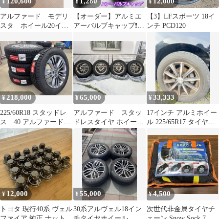
120,600
1,280
12,000
¥
¥
¥
アルファード モデリ
【オーダー】アルミエ
【3】LFスポーツ 18イ
スタ ホイール20イン
アーバルブキャップ❗ア
ンチ PCD120
チ 3本セット
ルファード 適合【汎
用】【４個】黒
218,000
65,000
33,333
¥
¥
¥
225/60R18 スタッドレ
アルファード スタッ
17インチ アルミホイー
ス 40 アルファード
ドレスタイヤ ホイール
ル 225/65R17 タイヤセ
純正アルミホイール
4本セット
ット
BS製
12,000
55,000
4,500
¥
¥
¥
トヨタ 現行40系 ヴェル
30系アルヴェル18イン
次世代非金属タイヤチ
ファイア 純正 ナット
チタイヤホイール
ェーン Snow Sock 7