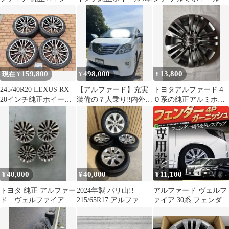
タイヤセット スタッド
本セット（20系アルフ
レス
ァード使用）
159,800
498,000
13,800
現在 ¥
¥
¥
245/40R20 LEXUS RX
【アルファード】充実
トヨタアルファード４
20インチ純正ホイール4
装備の７人乗り‼︎内外装
０系の純正アルミホイ
本 アルファード
綺麗です‼︎
ール１本
40,000
40,000
11,100
¥
¥
¥
トヨタ 純正 アルファー
2024年製 バリ山!!
アルファード ヴェルフ
ド ヴェルファイア
215/65R17 アルファー
ァイア 30系 フェンダー
18インチ アルミ4本セ
ド純正 ヴェルファイア
ガーニッシュ 4P
ット