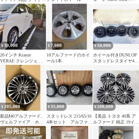
20個 アルファード
号 2セット前輪後輪
30,000
7,000
50,000
¥
¥
¥
20インチ Kranze
10アルファードのホイ
ホイール付きDUNLOP
VERAE クレンツェ ヴ
ール1本
スタッドレスタイヤ4本
ェラーエ 30アルファー
セットナット付きアル
ド
ファード使用
205,000
35,000
200,000
¥
¥
¥
新品❗️40アルファード、
スタッドレス 215/65/16
【美品 トヨタ 40系 ア
ヴェルファイア ホイ
4本セット アルファー
ルファード 純正 19イン
ール4本 17インチ 純
ド ヴェルファイア等
チ グロスブラック 4
正
本】