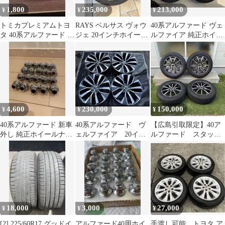
1,800
235,000
213,000
¥
¥
¥
トミカプレミアムトヨ
RAYS ベルサス ヴォウ
40系アルファード ヴェ
タ 40系アルファード カ
ジェ 20インチホイー
ルファイア 純正ホイー
スタムミニカー
ル 8.5J 245/45R20
ル 新品スタッドレス
タイヤ ４本
4,600
230,000
150,000
¥
¥
¥
40系アルファード 新車
40系アルファード ヴ
【広島引取限定】40ア
外し 純正ホイールナッ
ェルファイア 20イン
ルファード スタッド
ト 20個
チモデリスタホイー
レスタイヤ ホイール 4
ル 中古
本 18インチ
18,000
3,000
27,000
¥
¥
¥
[2] 225/60R17 グッドイ
アルファード40用ホイ
手渡し可能 トヨタ ア