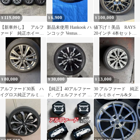
119,000
6,900
100,000
¥
¥
¥
【新車外し】 アルフ
新品未使用 Hankook ハ
値下げ！美品 RAYS
ァード 純正ホイール
ンコック Ventus
20インチ 4本セット
40系 ハイパークロー
235/50R18
クラウン、アルファー
ムメタリック
ド等に
80,000
30,000
13,000
¥
¥
¥
アルファード30系 ハ
【純正】40アルファー
30 アルファード 純正
イグロス純正アルミホ
ド、ヴェルファイア エ
アルミホィール&タイ
イール 4本セット
グゼクティブラウンジ
ヤ 235 50 R18 ヨコハ
235/50/18
ホイール 傷あり
マ