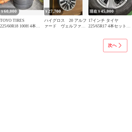
60,000
27,700
45,000
¥
¥
現在 ¥
TOYO TIRES
ハイグロス 20 アルフ
17インチ タイヤ
225/60R18 100H 4本セ
ァード ヴェルファイ
225/65R17 4本セット40
ット
ア トヨタ ホイール 18
アルファード
インチ
次へ