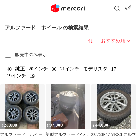
アルファード ホイール の検索結果
並び替え
販売中のみ表示
純正
20インチ
21インチ
モデリスタ
40
30
17
19インチ
19
28,000
97,000
44,000
¥
¥
¥
アルファード ホイー
新型アルファードZ ハ
225/60R17 VRX3 アルフ