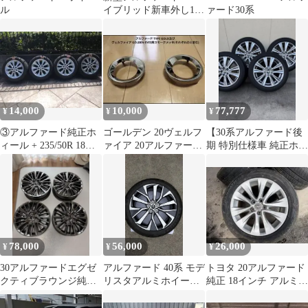
ル
イブリッド新車外し18
ァード30系
インチ純正ホイール
14,000
10,000
77,777
¥
¥
¥
③アルファード純正ホ
ゴールデン 20ヴェルフ
【30系アルファード後
ィール + 235/50R 18
ァイア 20アルファード
期 特別仕様車 純正ホイ
バリ山 送料無料
タイプゴ フォグ 純正
ール】
後期
78,000
56,000
26,000
¥
¥
¥
30アルファードエグゼ
アルファード 40系 モデ
トヨタ 20アルファード
クティブラウンジ純正
リスタアルミホイール
純正 18インチ アルミホ
17インチ ホイール 4本
&タイヤ 1本セット
イール タイヤセット
セット