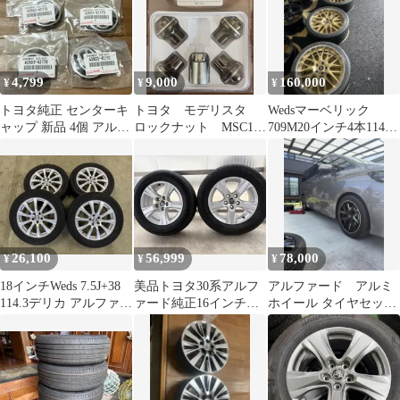
4,799
9,000
160,000
¥
¥
¥
トヨタ純正 センターキ
トヨタ モデリスタ
Wedsマーベリック
ャップ 新品 4個 アルフ
ロックナット MSC12-
709M20インチ4本114.3
ァード ヴェルファイア
00006
価格応談可
プリウス
26,100
56,999
78,000
¥
¥
¥
18インチWeds 7.5J+38
美品トヨタ30系アルフ
アルファード アルミ
114.3デリカ アルファー
ァード純正16インチホ
ホイール タイヤセット
ドおまけタイヤ付
イールGOODYEARタイ
8.5j＋35 235/50/20
ヤ付き