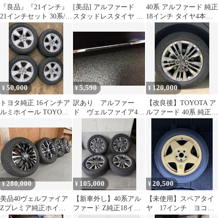
『良品』『21インチ』
[美品] アルファード
40系 アルファード 純正
21インチセット 30系/20
スタッドレスタイヤ 4
18インチ タイヤ4本セ
系 アルファード/ヴェル
本セット
ット新車外し
ファイア ローダウン車
サイズ アルミホイール
セット 1台分 4本セット
9.0J-21 +38 5/114.3 & サ
マータイヤ 245/35R21
送料無料
50,000
5,590
120,000
¥
¥
¥
トヨタ純正 16インチア
訳あり アルファー
【改良後】TOYOTA ア
ルミホイール TOYOス
ド ヴェルファイア40
ルファード 40系 純正タ
タッドレスタイヤセッ
系 サイドアンダーガ
イヤホイール 4本セッ
ト
ーニッシュ W003
ト
280,000
105,000
20,500
¥
¥
¥
美品40ヴェルファイア
【新車外し】40系アル
【未使用】スペアタイ
Zプレミア純正ホイー
ファード Z純正18イン
ヤ 17インチ ヨコハ
ル バリ山スタッドレス
チホイール＆タイヤ 4
マタイヤ アルファー