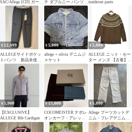
SAC/Allege [CD] ガール
チ ダブルニー パンツ
insideout pants
ズバンド
スラックス
12,499
5,000
5,800
¥
¥
¥
ALLEGEサイドポケッ
allege + olivia デニムジ
ALLEGE ニット・セー
トパンツ 新品未使用
ャケット
ター メンズ 【古着】
品
【中古】【送料無料】
5,900
15,000
5,800
¥
¥
¥
【EXCLUSIVE】
COCOMEISTER ナポレ
Allege ブーツカットデ
ALLEGE Rib Cardigan
オンカーフ・アレッジ
ニム・フレアデニム
ドコインケース
（ホワイト) サイズ2