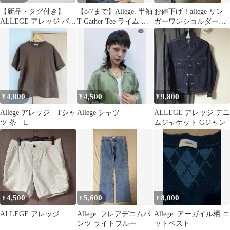
【新品・タグ付き】
【8/7まで】Allege. 半袖
お値下げ！allege リン
ALLEGE アレッジ パン
T Gather Tee ライム イ
ガーワンショルダー
ツ クロップドパンツ
エロー
ワンピース
4,000
4,500
9,800
¥
¥
¥
Allege アレッジ Tシャ
Allege シャツ
ALLEGE アレッジ デニ
ツ 茶 L
ムジャケット Gジャン
4,500
5,600
8,000
¥
¥
¥
ALLEGE アレッジ
Allege. フレアデニムパ
Allege. アーガイル柄 ニ
ンツ ライトブルー
ットベスト