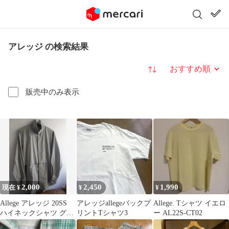
アレッジ の検索結果
並び替え
販売中のみ表示
2,000
2,450
1,990
現在 ¥
¥
¥
Allege アレッジ 20SS
アレッジallegeバックプ
Allege. Tシャツ イエロ
ハイネックシャツ グレ
リントTシャツ3
ー AL22S-CT02
ー 4