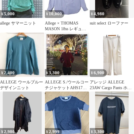
5,000
10,000
4,980
¥
¥
¥
allege サマーニット
Allege × THOMAS
suit select ローファー
MASON 18ss レギュラ
ーシャツ
2,400
3,300
6,900
¥
¥
¥
ALLEGE ウールブルー
ALLEGE S./ウールコー
アレッジ ALLEGE
デザインニット
チジャケットAHS17W-
23AW Cargo Pants ホワ
BL01/アレッジ
イト AL23S-FPT03A 1
イージー ワイドストレ
ート/HW
2,980
2,999
3,300
¥
¥
¥