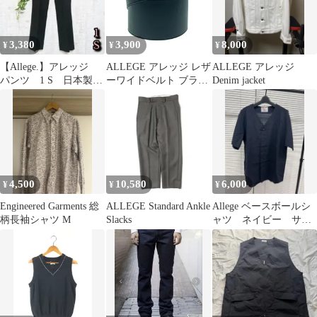
3,380
3,900
8,000
¥
¥
¥
【Allege.】アレッジ
ALLEGE アレッジ レザ
ALLEGE アレッジ
パンツ 1 S 日本製
ーワイドベルト ブラッ
Denim jacket
毛100% ストレート
ク
4,500
10,580
6,000
¥
¥
¥
Engineered Garments 総
ALLEGE Standard Ankle
Allege ベースボールシ
柄長袖シャツ M
Slacks
ャツ ネイビー サイ
ズ2