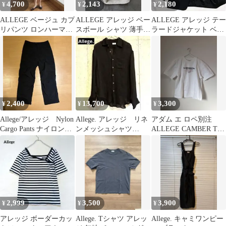
4,700
2,143
2,180
¥
¥
¥
ALLEGE ベージュ カプ
ALLEGE アレッジ ベー
ALLEGE アレッジ テー
リパンツ ロンハーマ
スボール シャツ 薄手 V
ラードジャケット ベス
ン ZARA
ネック size2/ベージュ
ト セット ブラック 日
■◆ メンズ
本製
2,400
13,700
3,300
¥
¥
¥
Allege/アレッジ Nylon
Allege. アレッジ リネ
アダム エ ロペ別注
Cargo Pants ナイロンカ
ンメッシュシャツ
ALLEGE CAMBER Tシ
ーゴパンツ
Linen Mesh Shirt
ャツ
2,999
3,500
3,900
¥
¥
¥
アレッジ ボーダーカッ
Allege. Tシャツ アレッ
Allege. キャミワンピー