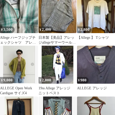
3,500
2,400
2,800
¥
¥
¥
Allege ハーフジップチ
日本製【美品】アレッ
【Allege.】 Tシャツ
ェックシャツ アレッ
ジallegeサマーウールチ
ジ
ェックパンツ1
9,000
2,000
980
¥
¥
¥
ALLEGE Open Work
19ss Allege アレッジ
ALLEGE アレッジ
Cardigan サイズ4
ニットベスト