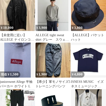
10,000
3,900
3,800
¥
¥
¥
【未使用に近い】
ALLEGE tight sweat
【ALLEGE】バケット
ALLEGE ナイロンコー
shirt グレー スウェッ
ハット
ト
ト サイズ2
1,500
1,900
4,800
現在 ¥
¥
¥
juniorsweet Allege 半袖
【希少】軍モノサイズ5
ISNESS MUSIC イズ
パーカー ホワイト L
トレーニングパンツ
ネスミュージック
CHILL OUT Tシャツ