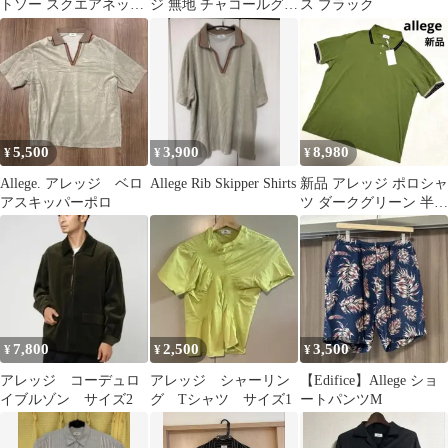
トソー スクエアネック
ジ 無地 チャコールグレ
ス ブラック
アシンメトリー 日本製
ー フェード
5,500
3,900
8,980
¥
¥
¥
Allege. アレッジ ベロ
Allege Rib Skipper Shirts
新品 アレッジ ポロシャ
アスキッパーポロ
ツ ダークグリーン 半袖
鹿の子 薄手 春夏 M 通
気性
7,800
2,500
3,500
¥
¥
¥
アレッジ コーデュロ
アレッジ シャーリン
【Edifice】Allege ショ
イブルゾン サイズ2
グ Tシャツ サイズ1
ートパンツM