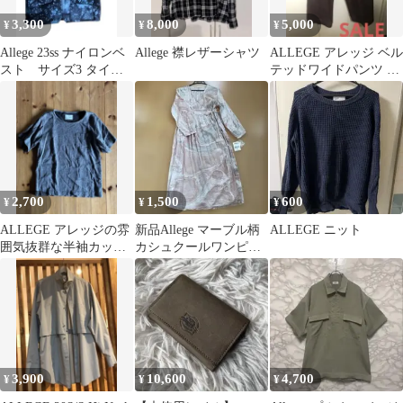
3,300
8,000
5,000
¥
¥
¥
Allege 23ss ナイロンベ
Allege 襟レザーシャツ
ALLEGE アレッジ ベル
スト サイズ3 タイダ
テッドワイドパンツ サ
イ
イズ2 ブラウン
2,700
1,500
600
¥
¥
¥
ALLEGE アレッジの雰
新品Allege マーブル柄
ALLEGE ニット
囲気抜群な半袖カット
カシュクールワンピー
ソー
ス 長袖
3,900
10,600
4,700
¥
¥
¥