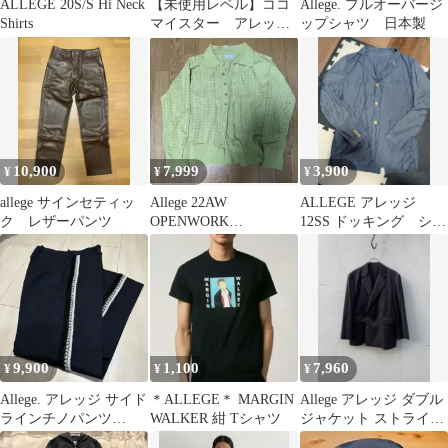
ALLEGE 20S/S Hi Neck
【未使用レベル】ココ
Allege. プルオーバージ
Shirts
マイスター アレッジ
ップシャツ 日本製
ドコインケース 財布
10,900
7,999
3,900
¥
¥
¥
allege サインセティッ
Allege 22AW
ALLEGE アレッジ
ク レザーパンツ
OPENWORK
12SS ドッキング シャ
CARDIGAN size2
ツ ジャケット 長袖
9,900
1,100
7,960
¥
¥
¥
Allege. アレッジ サイド
＊ALLEGE＊ MARGIN
Allege アレッジ ダブル
ラインチノパンツ
WALKER 紺 Tシャツ
ジャケット ストライプ
NAVY サイズ3
ネイビー 17AW