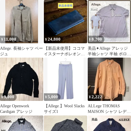
11,000
24,800
8,200
¥
¥
¥
Allege. 長袖シャツ ベー
【新品未使用】ココマ
美品✦Allege アレッジ
ジュ
イスターナポレオンカ
半袖シャツ 半袖 ポロシ
ーフ・アレッジドウォ
ャツ L グレー 完売 秋
レット長財布
9,000
5,000
2,222
¥
¥
¥
Allege Openwork
【Allege.】Wool Slacks
ALLege THOMAS
Cardigan アレッジ
サイズ1
MAISON シャツ レディ
ース オーバーサイズ