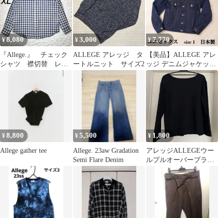
8,080
3,000
7,770
¥
¥
¥
『Allege.』 チェック
ALLEGE アレッジ タ
【美品】ALLEGE アレ
シャツ 襟切替 レザ
ートルニット サイズ2
ッジ デニムジャケット
ー 上品 23aw 青
1 濃紺 ユニセックス
【XL】
8,800
5,500
1,800
¥
¥
¥
Allege gather tee
Allege. 23aw Gradation
アレッジALLEGEウー
Semi Flare Denim
ルプルオーバーブラウ
ス