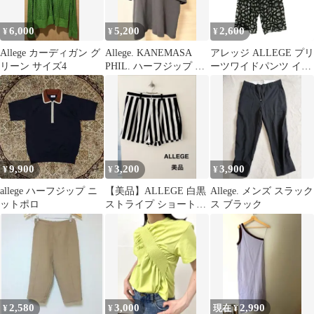
6,000
5,200
2,600
¥
¥
¥
Allege カーディガン グ
Allege. KANEMASA
アレッジ ALLEGE プリ
リーン サイズ4
PHIL. ハーフジップ ポ
ーツワイドパンツ イー
ロシャツ
ジー 総柄 1 ブラック
ホワイト ライトブルー
AF17S-PT05 /CX ■OS
9,900
3,200
3,900
¥
¥
¥
allege ハーフジップ ニ
【美品】ALLEGE 白黒
Allege. メンズ スラック
ットポロ
ストライプ ショートパ
ス ブラック
ンツ サイズ1
2,580
3,000
2,990
¥
¥
現在 ¥