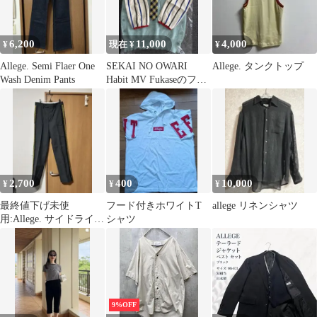
6,200
11,000
4,000
¥
現在 ¥
¥
Allege. Semi Flaer One
SEKAI NO OWARI
Allege. タンクトップ
Wash Denim Pants
Habit MV Fukaseのフル
コスプレセット
2,700
400
10,000
¥
¥
¥
最終値下げ未使
フード付きホワイトT
allege リネンシャツ
用:Allege. サイドライン
シャツ
レース テープ パンツ
9%OFF