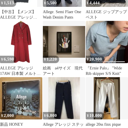
1,513
5,500
4,444
¥
¥
¥
【中古】【メンズ】
Allege. Semi Flaer One
ALLEGE ジップアップ
ALLEGE アレッジ
Wash Denim Pants
ベスト
COTTON KNIT VEST
AL21S-KN01 コットン
ニットベスト トップス
【140-250121-yk-12-
TAG】
6,590
1,220
20,900
¥
¥
¥
ALLEGE アレッジ
絵画 a4サイズ 現代
『Ernie Palo』 "Wide
17AW 日本製 メルトン
アート
Rib skipper S/S Knit"
チェスターコート
AF17W-CO01 2 ワイン
レッド ダブル アウター
g26255
2,000
6,800
10,000
¥
¥
¥
新品 HONEY
Allege アレッジ ステッ
allege 20ss finx pique