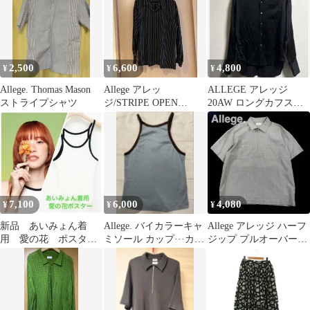
2,500
6,600
4,800
¥
¥
¥
Allege. Thomas Mason
Allege アレッ
ALLEGE アレッジ
ストライプシャツ
ジ/STRIPE OPEN
20AW ロングカフスサ
COLLAR SHIRT シャツ
テンシャツ
7,100
6,000
4,080
¥
¥
¥
新品 あいみょん着
Allege. バイカラーキャ
Allege アレッジ ハーフ
用 愛の花 ポスター
ミソール カップ···カッ
ジップ プルオーバーシ
衣装 Allege タンクト
プなし
ャツ 千鳥格子 size3
ップ