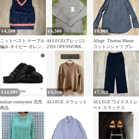
4,100
6,500
8,000
¥
¥
¥
ニットベスト ケーブル
ALLEGE(アレッジ)
Allege. Thomas Mason
編み ネイビー オレンジ
23SS OPENWORK
コットンシャツ グレー
ライン
CARDIGAN メンズ
サイズ4
24,999
4,500
7,500
¥
¥
¥
nubian yumeyume 完売
ALLEGE スウェット
ALLEGE ワイドストレ
商品
ート スラックス