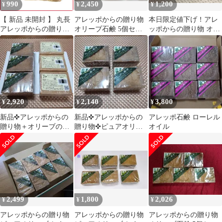
990
2,450
1,200
¥
¥
¥
【 新品 未開封 】 丸長
アレッポからの贈り物
本日限定値下げ！アレ
アレッポからの贈り物
オリーブ石鹸 5個セッ
ッポからの贈り物 オリ
オイル配合石鹸 (ノー
ト
ーブ石鹸 2個セット
マルタイプ) (190g)［洗
顔石鹸］ 未使用 送料無
料
2,920
2,140
3,800
¥
¥
¥
新品✜アレッポからの
新品✜アレッポからの
アレッポ石鹸 ローレル
贈り物＋オリーブの石
贈り物✜ピュアオリー
オイル
鹸✜2種類・各3個ずつ
ブオイル✜190g×4個
→計6個セット
2,499
1,800
2,026
¥
¥
¥
アレッポからの贈り物
アレッポからの贈り物
アレッポからの贈り物