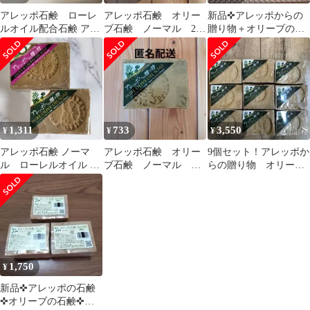
アレッポ石鹸 ローレ
アレッポ石鹸 オリー
新品✜アレッポからの
ルオイル配合石鹸 アレ
ブ石鹸 ノーマル 2個
贈り物＋オリーブの石
ッポからの贈り物
アレッポからの贈り物
鹸✜2種類・各3個ずつ
→計6個セット
1,311
733
3,550
¥
¥
¥
アレッポ石鹸 ノーマ
アレッポ石鹸 オリー
9個セット！アレッポか
ル ローレルオイル 配
ブ石鹸 ノーマル ア
らの贈り物 オリーブ
合石鹸 アレッポから
レッポからの贈り物
石鹸 界面活性剤 香料無
の贈り物
添加
1,750
¥
新品✜アレッポの石鹸
✜オリーブの石鹸✜ク