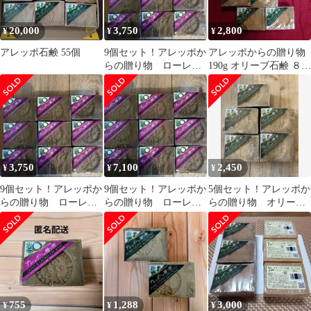
20,000
3,750
2,800
¥
¥
¥
アレッポ石鹸 55個
9個セット！アレッポか
アレッポからの贈り物
らの贈り物 ローレ
190g オリーブ石鹸 ８個
ル オリーブ石鹸 無
セット
添加
3,750
7,100
2,450
¥
¥
¥
9個セット！アレッポか
9個セット！アレッポか
5個セット！アレッポか
らの贈り物 ローレ
らの贈り物 ローレ
らの贈り物 オリーブ
ル オリーブ石鹸 界
ル オリーブ石鹸 ノ
石鹸 界面活性剤 香料無
面活性剤香料無添加！
ーマル9個追加
添加
755
1,288
3,000
¥
¥
¥