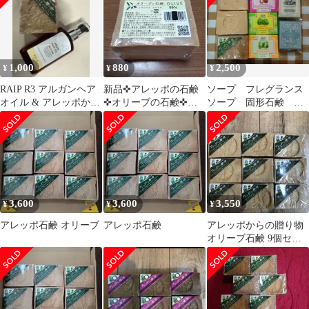
1,000
880
2,500
¥
¥
¥
RAIP R3 アルガンヘア
新品✜アレッポの石鹸
ソープ フレグランス
オイル & アレッポから
✜オリーブの石鹸✜ク
ソープ 固形石鹸 海
の贈り物 石鹸 まとめ
ロスロード✜オリーブ
外 国内 石鹸 まとめ
売り
190g
売り
3,600
3,600
3,550
¥
¥
¥
アレッポ石鹸 オリーブ
アレッポ石鹸
アレッポからの贈り物
オリーブ石鹸 9個セッ
ト無添加