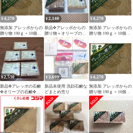
4,270
2,140
4,270
¥
¥
¥
無添加 アレッポからの
新品✜アレッポからの
無添加 アレッポからの
贈り物 190ｇ × 10個セ
贈り物＋オリーブの石
贈り物 190ｇ × 10個セ
ット
鹸✜2種類・各2個ずつ
ット
→計4個セット
2,530
3,699
4,270
¥
¥
¥
新品✜アレッポの石鹸
新品未使用 洗顔石鹸な
無添加 アレッポからの
✜オリーブの石鹸✜ク
どまとめ売り
贈り物 190ｇ × 10個セ
ロスロード✜オリーブ
ット
190g×5個