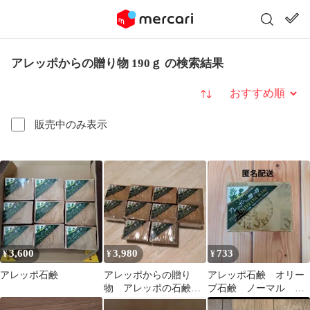
アレッポからの贈り物 190ｇ の検索結果
並び替え
販売中のみ表示
3,600
3,980
733
¥
¥
¥
アレッポ石鹸
アレッポからの贈り
アレッポ石鹸 オリー
物 アレッポの石鹸
ブ石鹸 ノーマル ア
10個セット オリーブ
レッポからの贈り物