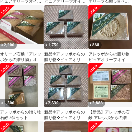
ピュアオリーブオイル
ピュアオリーブオイル
オリーブ石鹸 5個セッ
石鹸 190g
石鹸×6個
ト
2,200
1,750
888
¥
¥
¥
オリーブ石鹸「アレッ
新品✜アレッポからの
アレッポからの贈り物
ポからの贈り物」オリ
贈り物✜ピュアオリー
ピュアオリーブオイル
ーブ＆ローレル 計４個
ブオイル✜190g×3個
石鹸 190g
セット
1,500
2,530
2,888
¥
¥
¥
アレッポからの贈り物
新品✜アレッポからの
【新品】アレッポの石
石鹸 5個セット
贈り物✜ピュアオリー
鹸 アレッポからの贈り
ブオイル✜190g×5個
物 4種セット