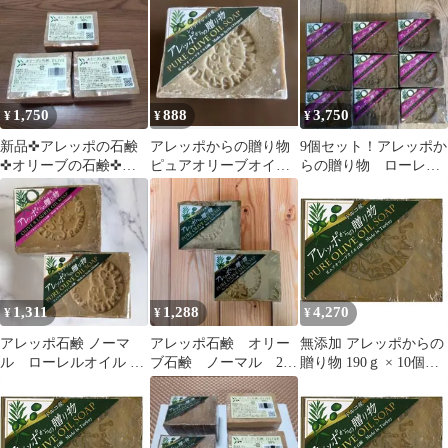
石鹸
1,750
888
3,750
¥
¥
¥
新品✜アレッポの石鹸
アレッポからの贈り物
9個セット！アレッポか
✜オリーブの石鹸✜ク
ピュアオリーブオイル
らの贈り物 ローレ
ロスロード✜オリーブ
石鹸 190g
ル オリーブ石鹸 無
190g×3個
添加
1,311
1,288
4,270
¥
¥
¥
アレッポ石鹸 ノーマ
アレッポ石鹸 オリー
無添加 アレッポからの
ル ローレルオイル 配
ブ石鹸 ノーマル 2個
贈り物 190ｇ × 10個セ
合石鹸 アレッポから
アレッポからの贈り物
ット
の贈り物