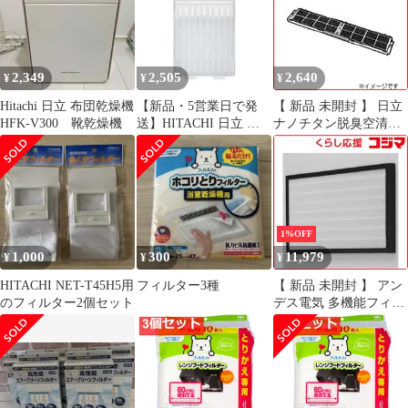
2,349
2,505
2,640
¥
¥
¥
Hitachi 日立 布団乾燥機
【新品・5営業日で発
【 新品 未開封 】 日立
HFK-V300 靴乾燥機
送】HITACHI 日立 イ
ナノチタン脱臭空清フ
トクズフィルター
ィルター（枠付） SP-
(NET-KX100K)
VCF10 未使用 送料無料
1%OFF
1,000
300
11,979
¥
¥
¥
HITACHI NET-T45H5用
フィルター3種
【 新品 未開封 】 アン
のフィルター2個セット
デス電気 多機能フィル
ター HAS21501X 未使
用 送料無料