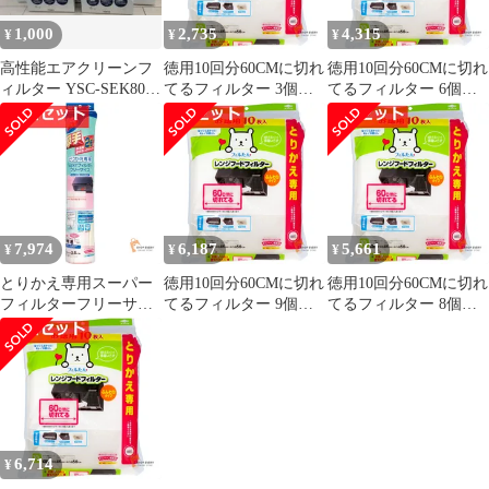
1,000
2,735
4,315
¥
¥
¥
高性能エアクリーンフ
徳用10回分60CMに切れ
徳用10回分60CMに切れ
ィルター YSC-SEK80C
てるフィルター 3個セ
てるフィルター 6個セ
5個セット
ット まとめ売り
ット まとめ売り
7,974
6,187
5,661
¥
¥
¥
とりかえ専用スーパー
徳用10回分60CMに切れ
徳用10回分60CMに切れ
フィルターフリーサイ
てるフィルター 9個セ
てるフィルター 8個セ
ズ3．6 10個セット まと
ット まとめ売り
ット まとめ売り
め売り
6,714
¥