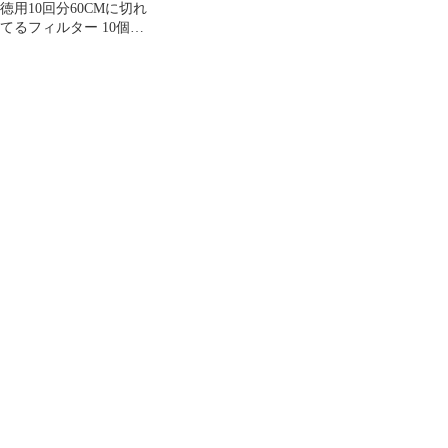
徳用10回分60CMに切れ
てるフィルター 10個セ
ット まとめ売り