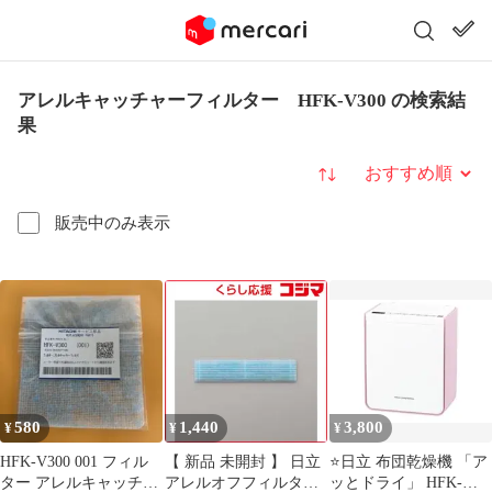
アレルキャッチャーフィルター HFK-V300 の検索結
果
並び替え
販売中のみ表示
580
1,440
3,800
¥
¥
¥
HFK-V300 001 フィル
【 新品 未開封 】 日立
⭐日立 布団乾燥機 「ア
ター アレルキャッチャ
アレルオフフィルター
ッとドライ」 HFK-