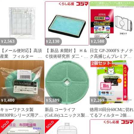
ー 布団乾燥機
SP-VCF12 未使用 送料
V300-P フローラルピン
無料
ク
2,563
2,130
2,580
¥
¥
¥
【メール便対応】高須
【 新品 未開封 】 Ｈ＆
日立 GP-2000FS ナノテ
産業 フィルター
Ｃ技術研究所 ダ二・ア
ク高捕じんプレミアム
【品番：KK-25SHPF】
レルゲン吸引ブラシ交
衛生フィルターパック
換用フィルター（５枚
3枚入 GP2000FS
入り） HC‐SB‐3000‐F1
未使用 送料無料
1,400
5,389
2,209
¥
¥
¥
キョーワナスタ製
新品 コーライフ
徳用10回分60CMに切れ
8830PRシリーズ用アレ
(CoLife)ユニックス製
てるフィルター 2個セ
ルフィルター 5枚
KRP150タイプ用アレル
ット まとめ売り
対策フィルター(5枚入)