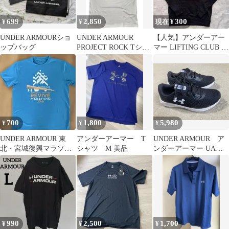
699
2,850
300
¥
¥
現在 ¥
UNDER ARMOURショ
UNDER ARMOUR
【人気】アンダーアー
ップバッグ
PROJECT ROCK Tシャ
マー LIFTING CLUB パ
ツ Lサイズ
ーカー 黒 M
700
1,800
5,980
¥
¥
¥
UNDER ARMOUR 東
アンダーアーマー T
UNDER ARMOUR ア
北・宮城復興マラソン
シャツ M 美品
ンダーアーマー UAチ
2018 Tシャツ
ャージド パスート3 新
品
990
2,500
1,700
¥
¥
¥