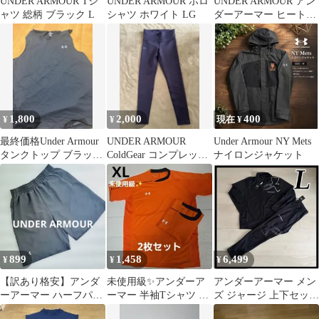
UNDER ARMOUR Tシ
UNDER ARMOUR ポロ
UNDER ARMOUR アン
ャツ 総柄 ブラック L
シャツ ホワイト LG
ダーアーマー ヒートギ
ア 2枚セット
1,800
2,000
400
¥
¥
現在 ¥
最終価格Under Armour
UNDER ARMOUR
Under Armour NY Mets
タンクトップ ブラック
ColdGear コンプレッシ
ナイロンジャケット
2XL新品未使用です
ョンレギンス M
899
1,458
6,499
¥
¥
¥
【訳あり格安】アンダ
未使用級✨️アンダーア
アンダーアーマー メン
ーアーマー ハーフパン
ーマー 半袖Tシャツ 2
ズ ジャージ 上下セット
ツ グレー SM ロゴ剥が
枚セット XL
セットアップ 黒 L 未使