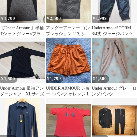
1,700
2,500
1,999
¥
¥
¥
【Under Armour 】半袖
アンダーアーマー コン
UnderArmourSTORM
Tシャツ グレー×ブラッ
プレッション 半袖シャ
3/4丈 ジャージパンツブ
ク・М
ツ ヒートギア ジム ト
ラックレディースSM
レーニング
1,500
1,799
1,500
¥
¥
¥
Under Armour 長袖アン
UNDER ARMOUR ショ
Under Armour グレー ロ
ダーシャツ XLサイズ
ートパンツ オレンジ L
ングパンツ