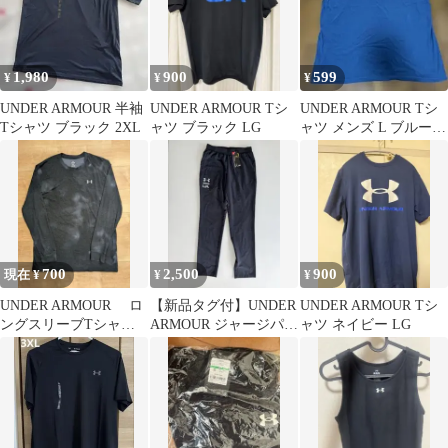
1,980
900
599
¥
¥
¥
UNDER ARMOUR 半袖
UNDER ARMOUR Tシ
UNDER ARMOUR Tシ
Tシャツ ブラック 2XL
ャツ ブラック LG
ャツ メンズ L ブルー
バックプリント 半袖
700
2,500
900
現在 ¥
¥
¥
UNDER ARMOUR ロ
【新品タグ付】UNDER
UNDER ARMOUR Tシ
ングスリーブTシャツ
ARMOUR ジャージパン
ャツ ネイビー LG
ブラック タイダイ柄
ツ MDサイズ