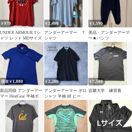
970
2,400
1,590
¥
¥
¥
UNDER ARMOUR Tシ
アンダーアーマー Ｔ
美品・アンダーアーマ
ャツ レッド MDサイズ
シャツ
ー★パンツ
1,880
2,280
7,500
現在 ¥
¥
¥
新品同様 アンダーアー
アンダーアーマー ポロ
近畿大学 練習着
マー HeatGear 半袖ポロ
シャツ 半袖 紺 ヒート
L ブルー ゴルフ
ギア スポーツ ゴルフ
速乾 L