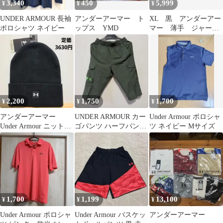
3,340
450
5,999
¥
¥
¥
UNDER ARMOUR 長袖
アンダーアーマー ト
XL 黒 アンダーアー
ポロシャツ ネイビー
ップス YMD
マー 薄手 ジャージ
上下セット スポーツ
トレーニングウエア
2,200
1,750
1,700
¥
¥
¥
アンダーアーマー
UNDER ARMOUR カー
Under Armour ポロシャ
Under Armour ニット帽
ゴパンツ ハーフパン
ツ ネイビー Mサイズ
ビーニー ブラック 新品
ツ SM
1,700
1,199
13,100
¥
¥
¥
Under Armour ポロシャ
Under Armour バスケッ
アンダーアーマー