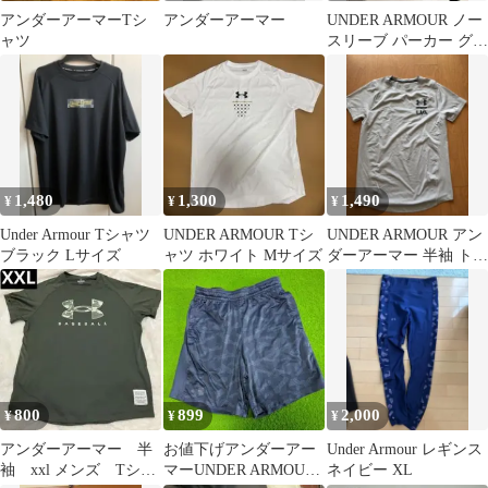
アンダーアーマーTシ
アンダーアーマー
UNDER ARMOUR ノー
ャツ
スリーブ パーカー グレ
ー Ｓサイズ
1,480
1,300
1,490
¥
¥
¥
Under Armour Tシャツ
UNDER ARMOUR Tシ
UNDER ARMOUR アン
ブラック Lサイズ
ャツ ホワイト Mサイズ
ダーアーマー 半袖 トレ
ーニングTシャツ グレ
ー
800
899
2,000
¥
¥
¥
アンダーアーマー 半
お値下げアンダーアー
Under Armour レギンス
袖 xxl メンズ Tシャ
マーUNDER ARMOUR
ネイビー XL