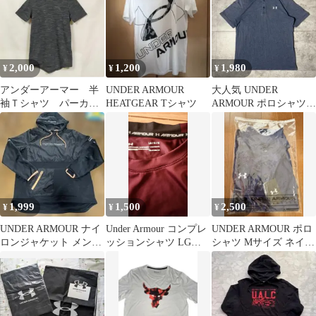
2,000
1,200
1,980
¥
¥
¥
アンダーアーマー 半
UNDER ARMOUR
大人気 UNDER
袖Ｔシャツ パーカ
HEATGEAR Tシャツ
ARMOUR ポロシャツ
ー フード 無地 ブ
ネイビー Mサイズ
ラック
1,999
1,500
2,500
¥
¥
¥
UNDER ARMOUR ナイ
Under Armour コンプレ
UNDER ARMOUR ポロ
ロンジャケット メンズ
ッションシャツ LGサ
シャツ Mサイズ ネイビ
XL ブラック ポケット
イズ
ー
付