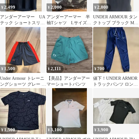
2,499
2,000
2,000
¥
¥
¥
アンダーアーマー UA
アンダーアーマー 半
UNDER ARMOUR タン
テック ショートスリー
袖Tシャツ Lサイズ
クトップ ブラック Mサ
ブ Tシャツ2.0 3XL 未
黒
イズ
使用
1,500
2,111
700
¥
¥
¥
Under Armour トレーニ
【美品】アンダーアー
値下！UNDER ARMOR
ングショーツ グレー オ
マーショートパンツ
トラックパンツ ロング
レンジ
パンツ SM/P/CH
1,500
3,100
3,900
¥
¥
¥