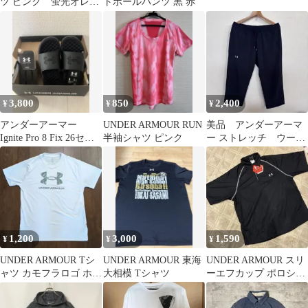
ツ ピンク 蛍光オレン
トボールパンツ 黒 赤
ジ S
3,800
850
2,400
¥
¥
¥
アンダーアーマー
UNDER ARMOUR RUN
美品 アンダーアーマ
Ignite Pro 8 Fix 26セン
半袖シャツ ピンク
ー ストレッチ ウーブ
チ
ンカプリパンツ XL
1,200
3,000
1,590
¥
¥
¥
UNDER ARMOUR Tシ
UNDER ARMOUR 東海
UNDER ARMOUR スリ
ャツ カモフラロゴ ホワ
大相模 Tシャツ
ーエフカップ ポロシャ
イト XL
ツ SM