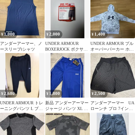
れあり
用
1,000
2,000
1,400
¥
¥
¥
アンダーアーマー、ノ
UNDER ARMOUR
UNDER ARMOUR プル
ースリーブtシャツ
BOXERJOCK ボクサー
オーバーパーカー ホワ
パンツ Sサイズ
イト
2,680
1,800
2,500
¥
¥
¥
UNDER ARMOUR トレ
新品 アンダーアーマー
アンダーアーマー UA
ーニングパンツ L ブラ
ジャージ パンツ XL ブ
ローンチ プロ 7インチ
ック
ルー
ショーツ