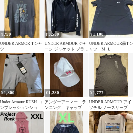
750
3,500
1,100
¥
¥
¥
UNDER ARMOR Tシャ
UNDER ARMOUR ジャ
UNDER ARMOUR黒Tシ
ツ
ージ ジャケット ブラッ
ャツ M_Ｌ
ク MD
1,800
1,280
1,777
¥
¥
¥
Under Armour RUSH コ
アンダーアーマー ラ
UNDER ARMOUR アイ
ンプレッションショー
ンニング キャップ
ソチル ノースリーブシ
ツ SM
ャツ M