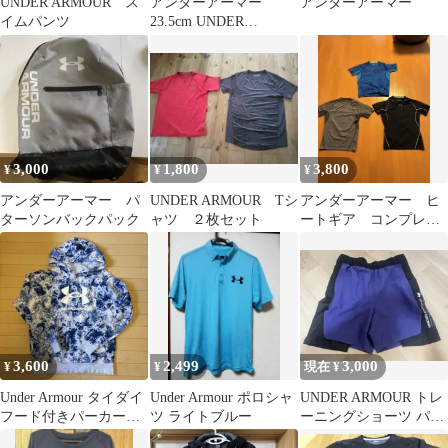
UNDER ARMOUR ス
アンダーアーマー
アンダーアーマー
イムパンツ
23.5cm UNDER
ARMOUR スニーカー
ブラック
3,000
1,800
3,800
¥
¥
¥
アンダーアーマー パ
UNDER ARMOUR Tシ
アンダーアーマー ヒ
ターソンバックパック
ャツ ２枚セット
ートギア コンプレッ
ション XL 3枚セット
3,600
2,499
3,000
¥
¥
現在 ¥
Under Armour タイダイ
Under Armour ポロシャ
UNDER ARMOUR トレ
フード付きパーカー
ツ ライトブルー
ーニングショーツ パー
LG
プル×ブラック M