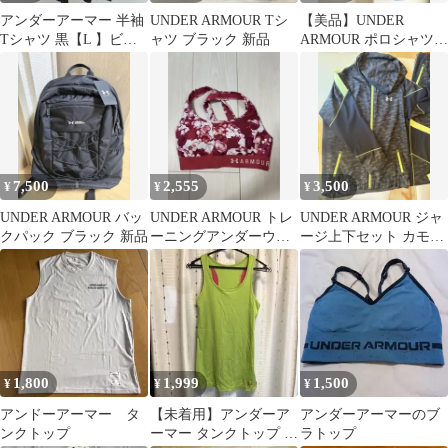
アンダーアーマー 半袖
UNDER ARMOUR Tシ
【美品】UNDER
Tシャツ 黒【L 】ビッ
ャツ ブラック 新品
ARMOUR ポロシャツ
グロゴ トレーニング ト
ネイビー MD
ップス
7,500
2,555
3,500
¥
¥
¥
UNDER ARMOUR バッ
UNDER ARMOUR トレ
UNDER ARMOUR ジャ
クパック ブラック 新品
ーニングアンダーウェ
ージ上下セット カモフ
ア
ラ柄
1,800
1,999
1,500
¥
¥
¥
アンドーアーマー タ
【未着用】アンダーア
アンダーアーマーのブ
ンクトップ
ーマー タンクトップ グ
ラトップ