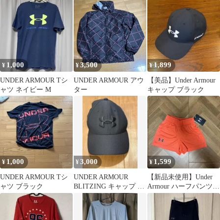
リーン
1,000
3,500
1,899
¥
¥
¥
UNDER ARMOUR Tシ
UNDER ARMOUR アウ
【美品】Under Armour
ャツ ネイビー M
ター
キャップ ブラック
1,000
3,000
1,599
¥
¥
¥
UNDER ARMOUR Tシ
UNDER ARMOUR
【新品未使用】Under
ャツ ブラック
BLITZING キャップ ブ
Armour ハーフパンツ
ラック
オレンジ YXS120