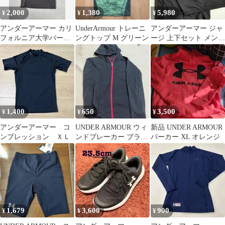
2,000
1,380
5,980
¥
¥
¥
アンダーアーマー カリ
UnderArmour トレーニ
アンダーアーマー ジャ
フォルニア大学バーク
ングトップ M グリーン
ージ 上下セット メンズ
レー校ロゴTシャツ グ
Lサイズ 新品 未使用
レー
1,400
650
3,500
¥
¥
¥
アンダーアーマー コ
UNDER ARMOUR ウィ
新品 UNDER ARMOUR
ンプレッション ＸＬ
ンドブレーカー ブラッ
パーカー XL オレンジ
ク ピンク
1,679
3,600
900
¥
¥
¥