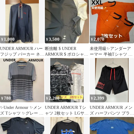
ツ トップス ベース
Mサイズハーフパンツ
ボール
1,000
3,500
2,070
¥
¥
¥
UNDER ARMOUR ハー
断捨離 $ UNDER
未使用級✨️アンダーア
フジップ パーカー ネイ
ARMOUR $ ポロシャツ
ーマー 半袖Tシャツ 3
ビー
2枚セット
枚セット XXL
780
2,200
2,399
¥
¥
¥
✨Under Armour ✨メン
UNDER ARMOUR Tシ
UNDER ARMOUR メン
ズ Tシャツ ✨グレー L
ャツ 2枚セット LGサイ
ズ ハーフパンツ ブラッ
サイズ✨
ズ
ク