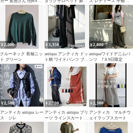
カー 変態さん typeA 未
タックサロペット 新品
ス レディース 半袖 レ
使用
タグ付き
ース 切替
2,000
3,350
2,800
¥
¥
¥
クルーネック 長袖ニッ
antiqua アンティカ ドッ
antiquaワイドデニムパ
ト グリーン
ト柄 ワイドパンツ ブラ
ンツ 7.8.9日限定
ック
2,580
2,700
2,300
¥
¥
¥
アンティカ antiqua レー
アンティカ antiqua プリ
アンティカ マルチウ
ス ジレ
ーツ ラインスカート ス
ェイラップスカート
カート