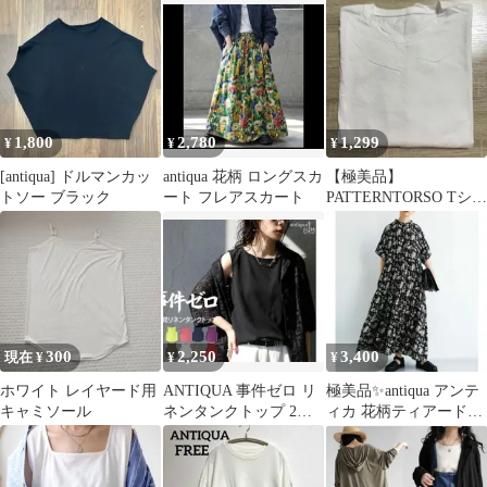
カラー スミクロ
ース
1,800
2,780
1,299
¥
¥
¥
[antiqua] ドルマンカッ
antiqua 花柄 ロングスカ
【極美品】
トソー ブラック
ート フレアスカート
PATTERNTORSO Tシャ
ツ
300
2,250
3,400
現在 ¥
¥
¥
ホワイト レイヤード用
ANTIQUA 事件ゼロ リ
極美品✨antiqua アンテ
キャミソール
ネンタンクトップ 2枚
ィカ 花柄ティアードワ
セット
ンピース ブラック フリ
ー