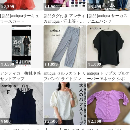
2,399
1,900
3,499
¥
¥
¥
[新品]antiquaサーキュ
新品タグ付き アンティ
[新品]antiqua サーカス
ラースカート
カantiqua・汗上等・汗
デニムパンツ
染み防止加工Tシャ
ツ ピンク
3,500
1,899
1,899
¥
¥
¥
アンティカ 接触冷感
antiqua セルフカット リ
antiqua トップス プルオ
セットアップ
ブパンツ ライトグレー
ーバー Vネック シボ感
接触冷感 UVカット
ゆったり ブラック
680
2,500
2,300
¥
¥
¥