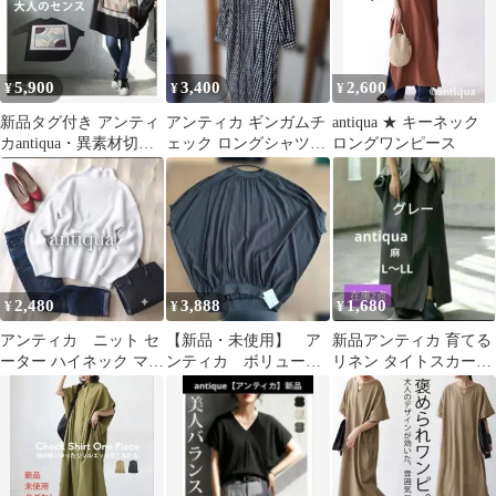
5,900
3,400
2,600
¥
¥
¥
新品タグ付き アンティ
アンティカ ギンガムチ
antiqua ★ キーネック
カantiqua・異素材切替
ェック ロングシャツワ
ロングワンピース
ドルマンロンT カット
ンピース
ソー
2,480
3,888
1,680
¥
¥
¥
アンティカ ニット セ
【新品・未使用】 ア
新品アンティカ 育てる
ーター ハイネック マシ
ンティカ ボリューム
リネン タイトスカート
ュマロタッチ Ｆサイ
ギャザートップス ブ
麻 グレー L〜LL
ズ 白 長袖
ラック 黒