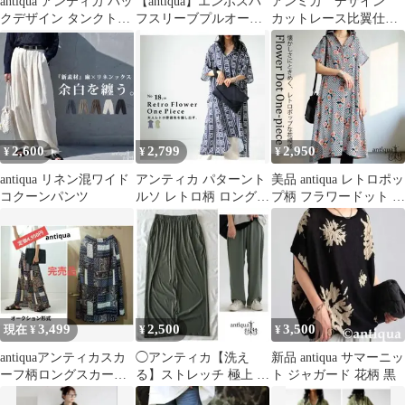
antiqua アンティカ バッ
【antiqua】エンボスパ
アンミカ デザイン
クデザイン タンクトッ
フスリーブプルオーバ
カットレース比翼仕立
プ ブラック F 綿100
ーカットソー 五分袖 白
て デザインブラウス
2,600
2,799
2,950
¥
¥
¥
antiqua リネン混ワイド
アンティカ パターント
美品 antiqua レトロポッ
コクーンパンツ
ルソ レトロ柄 ロングフ
プ柄 フラワードット ワ
レアワンピース 花柄シ
ンピース
ャツ
3,499
2,500
3,500
現在 ¥
¥
¥
antiquaアンティカスカ
◯アンティカ【洗え
新品 antiqua サマーニッ
ーフ柄ロングスカート
る】ストレッチ 極上 落
ト ジャガード 花柄 黒
マキシ丈ヴィンテージ
ち感イージーワイドパ