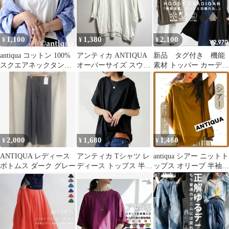
1,100
1,380
2,100
¥
¥
¥
antiqua コットン 100%
アンティカ ANTIQUA
新品 タグ付き 機能
スクエアネックタンク
オーバーサイズ スウェ
素材 トッパー カーディ
綿100 タンクトップ
ット風 5分袖 F
ガン UV機能
2,000
1,680
1,480
¥
¥
¥
ANTIQUA レディース
アンティカ Tシャツ レ
antiqua シアー ニットト
ボトムス ダーク グレー
ディース トップス 半袖
ップス オリーブ 半袖
フレンチ 綿100
シースルー