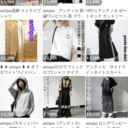
3,500
2,999
1,080
¥
¥
¥
antiqua花柄 ストライプ
antiqua アンティカ 刺
1897☆アンティカ ボー
シャツ
繍ワンピース 黒 ブラッ
トネック カットソー ロ
ク ロング
ンT 黒 L 綿100%
1,280
2,500
2,500
¥
¥
¥
❥ ❦ antiqua ❥ ❦ オフ
antiqua❁⃘グラフィック
アンティカ サイドラ
ホワイトワイドパンツ
ロゴTシャツ サイズ
インタイトスカート
❤️SALE❤️
Plus
ブラック
2,500
3,900
4,150
¥
¥
¥
antiqua UVカットパー
antiqua（アンティカ）
antiqua ロングワンピー