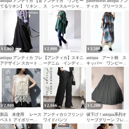
antiqua アンティカ 【育
アンティカ ワンピー
patterntorso antiqua アン
てるリネン】 リネンワ
ス シースルーシャ
ティカ プリーツスカ
ンピース
ツ 大きいサイズ ゆ
ート FREE
ったりantiqua
1,800
2,000
3,500
¥
¥
¥
antiqua アンティカ フレ
【アンティカ】スキニ
antiqua アート柄 ス
アデザイン スカート ブ
ーデニム インディゴ
キッパー ワンピー
ラック M
ブルー XL
ス アンティカ
2,800
2,666
1,200
¥
¥
¥
新品 未使用 レース
アンティカ☆フリンジ
値下げ！antiqua系列オ
ベスト アイボリー
ワイドパンツ
リーブグリーン フレア
2WAY
ロングスカート