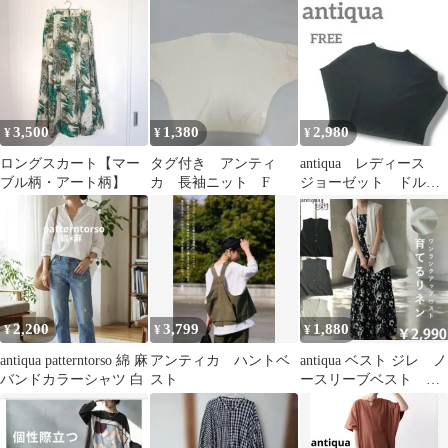
グ丈 レッド
3,500
1,380
2,980
¥
¥
¥
ロングスカート【マー
タグ付き アンティ
antiqua レディース
ブル柄・アート柄】
カ 長袖ニット F
ジョーゼット ドルマ
ンスリーブ 半袖 カ
ットソー
2,200
3,799
1,880
¥
¥
¥
antiqua patterntorso 綿 麻
アンティカ ハントベ
antiqua ベスト ジレ ノ
バンドカラーシャツ 白
スト
ースリーブベスト ア
ンティカ リネン ベ
スト