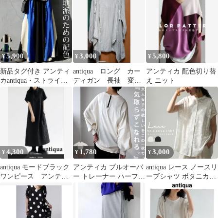
5,900
3,000
5,800
¥
¥
¥
新品タグ付き アンティ
antiqua ロング カー
アンティカ 配色切り替
カantiqua・ストライプ
ディガン 長袖 変
え ニット
風配色切替フレアスカ
形 トップス フー
ート
ド 紐 M
4,300
1,780
3,000
¥
¥
¥
antiqua モードブラック
アンティカ プルオーバ
antiqua レース ノースリ
ワンピース アンティ
ー トレーナー ハーフジ
ーブシャツ ボタニカル
カ
ップ アイボリー ボリュ
柄 ホワイト
ーム袖 F