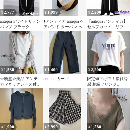
2,777
1,999
2,200
¥
¥
¥
antiqua☆ワイドサテン
♦アンティカ antiqua ヘ
【antiquaアンティカ】
パンツ ブラック
アバンド ターバン ヘア
セルフカット リブワ
アクセサリー♦
イドパンツ ブラッ
ク Free
1,580
1,400
2,200
¥
¥
¥
☆廃盤☆美品 アンティ
antiqua カーゴ
限定値下げ中！接触冷
カ Vネックレース付き
感 刺繍フリンジ
リブタンク オフホワイ
VÉRITÉ ロゴ 半袖Tシ
ト F
ャツ ホワイト
1,900
2,999
1,580
¥
¥
¥