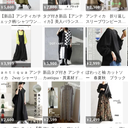
5,800
2,800
2,300
¥
¥
¥
【新品】アンティカ/チ
タグ付き新品【アンテ
アンティカ 折り返し
ェック柄/シャツワンピ
ィカ】美人バランス。
スリーブワンピース
ース/カーキ色/Free
半袖トップスコクーン
カーキ
シルエット 半袖
3,999
5,900
2,999
¥
¥
¥
ａｎｔｉｑｕａ アンテ
新品タグ付き アンティ
ぽわっと袖 カットソ
ィカ 2way シャーリン
カantiqua・異素材ドッ
ー 春夏秋 ブラック
グ サロペット パンツ
ト柄 配色ドルマンワ
ブラック
ンピース
2,600
2,599
2,499
¥
¥
¥