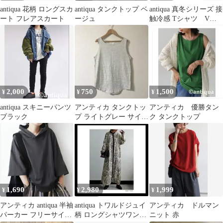
antiqua 花柄 ロングスカ
antiqua タンクトップ ベ
antiqua 真冬シリーズ 接
ート フレアスカート
ージュ
触冷感 Tシャツ Vネ
ック アッシュグレー
2,000
750
1,500
¥
¥
¥
antiqua スキニーパンツ
アンティカ タンクトッ
アンティカ 優勝タン
ブラック
プ ライトグレー サイズ
ク タンクトップ
M
1,690
2,980
1,999
¥
¥
¥
アンティカ antiqua 半袖
antiqua トワルドジュイ
アンティカ ドルマン
パーカー フリーサイズ
柄 ロングシャツワンピ
ニット 赤