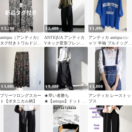
3,200
2,400
1,490
¥
¥
¥
antiqua（アンティカ）
ANTIQUA アンティカ
アンティカ antiqua tシ
タグ付きトワルドジュ
Vネック変形フレンチ
ャツ 半袖 ブルドッグロ
イ柄長袖ブラウス
トップス
ゴTシャツ レディース
3,000
9,400
1,800
¥
¥
¥
プリーツロングスカー
★早い者勝ち
アンティカ レーストッ
ト【ボタニカル柄】
★【antiqua】ドット レ
プス
ース ワイドパンツ PK-
01392