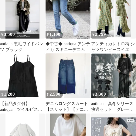
風/完売品
ンツ カーキ
3,500
1,100
2,799
¥
¥
¥
antiqua 裏毛ワイドパン
◆中古◆ antiqua アンテ
アンティカレトロ柄 シ
ツ ブラック
ィカ スキニーデニム ラ
ャツワンピースイエロ
イトブルー Lサイズ
ー✖︎グリーン antiqua
1,280
2,500
3,300
¥
¥
¥
【新品タグ付】
デニムロングスカート
antiqua 真冬シリーズ
antiqua ツイルビスチ
【スリット】【デニム
快適セット グレー
ェ ブラック 黒 F
ブルー】
レギュラー