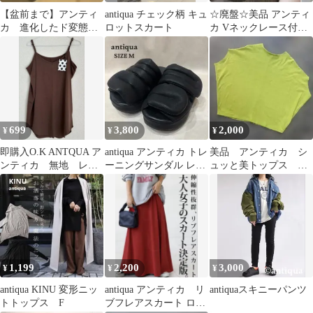
【盆前まで】アンティ
antiqua チェック柄 キュ
☆廃盤☆美品 アンティ
カ 進化したド変態さ
ロットスカート
カ Vネックレース付き
んパーカータイプC
リブタンク カーキ F
699
3,800
2,000
¥
¥
¥
即購入O.K ANTQUA ア
antiqua アンティカ トレ
美品 アンティカ シ
ンティカ 無地 レイ
ーニングサンダル レデ
ュッと美トップス ボ
ヤードキャミソール
ィース ブラック M
ートネック
1,199
2,200
3,000
¥
¥
¥
antiqua KINU 変形ニッ
antiqua アンティカ リ
antiquaスキニーパンツ
トトップス F
ブフレアスカート ロン