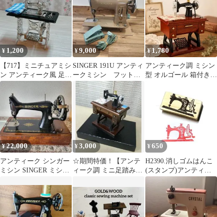
1,200
9,000
1,780
¥
¥
¥
【717】ミニチュアミシ
SINGER 191U アンティ
アンティーク調 ミシン
ン アンティーク風 足踏
ークミシン フットコ
型 オルゴール 箱付き
みミシン シルバー
ントローラーつき ワ
レトロ インテリア ミニ
ケアリ
チュア d
22,000
3,000
650
¥
¥
¥
アンティーク シンガー
☆期間特価！【アンテ
H2390.消しゴムはんこ
ミシン SINGER ミシン
ィーク調 ミニ足踏みミ
(スタンプ)アンティー
ヴィンテージ 黒
シン型オルゴール】
クミシン8