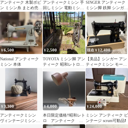
アンティーク 木製ボビ
アンティークミシン 手
SINGER アンティーク
ン ミシン糸 まとめ売り
回しミシン 電動ミシン
ミシン脚 鉄脚 シンガー
24個セット
足ふみミシン レザーク
テーブル脚 鋳物 DIY
ラフト 革
6,500
2,500
12,400
¥
¥
現在 ¥
National アンティーク
TOYOTA ミシン脚 アン
【美品】シンガー アン
ミシン 本体
ティーク 昭和レトロ。
ティークミシン モータ
ガーデニング。アンテ
ー+ペダル付
ィーク。
3,300
4,000
24,000
¥
¥
¥
アンティークミシン
本日限定価格‼️昭和レト
ミシン アンティーク ビ
ヴィンテージミシン
ロ アンティーク ミ
ンテージ scrum可動品❗️
インテリア オブジ
シンライト 未使用品