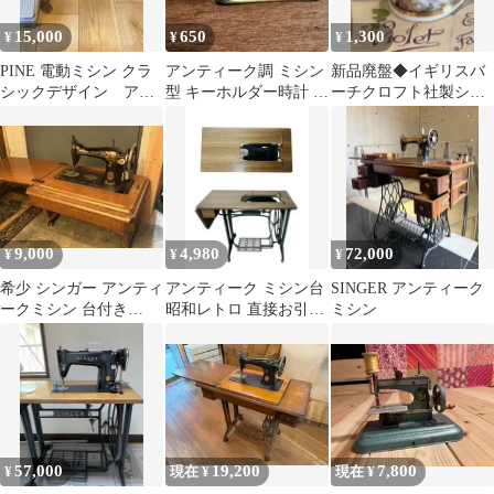
15,000
650
1,300
¥
¥
¥
PINE 電動ミシン クラ
アンティーク調 ミシン
新品廃盤◆イギリスバ
シックデザイン アン
型 キーホルダー時計 ク
ーチクロフト社製シン
ティーク ビンテー
ォーツ レトロ ミニチュ
ブル指貫◆アンティー
ジ 可動品
ア
クミシン
9,000
4,980
72,000
¥
¥
¥
希少 シンガー アンティ
アンティーク ミシン台
SINGER アンティーク
ークミシン 台付き
昭和レトロ 直接お引き
ミシン
SINGER レトロ キャス
取り
ター付
57,000
19,200
7,800
¥
現在 ¥
現在 ¥