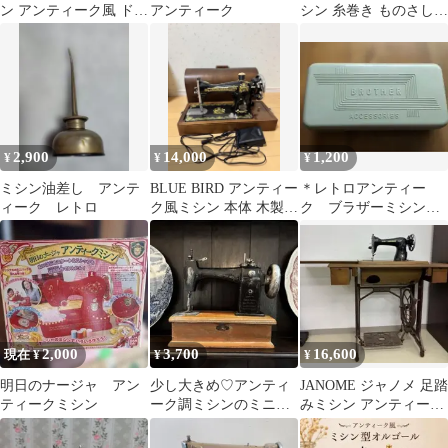
ン アンティーク風 ドー
アンティーク
シン 糸巻き ものさし
ルハウス用 ブラック
ボタン
2,900
14,000
1,200
¥
¥
¥
ミシン油差し アンテ
BLUE BIRD アンティー
＊レトロアンティー
ィーク レトロ
ク風ミシン 本体 木製ケ
ク ブラザーミシン小
ース フットコントロー
物入れ
ラー
2,000
3,700
16,600
現在 ¥
¥
¥
明日のナージャ アン
少し大きめ♡アンティ
JANOME ジャノメ 足踏
ティークミシン
ーク調ミシンのミニチ
みミシン アンティーク
ュア 小物入れ 置物
ミシン テーブル付き