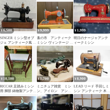
6,500
9,999
1,999
¥
¥
¥
SINGER ミシン型オブ
蚤の市 アンティーク
明日のナージャアンテ
ジェ アンティーク風 未
ミシン ヴィンテージ 手
ィークミシン
使用に近い
回しミシン
10,100
1,700
8,900
¥
¥
¥
RICCAR 足踏みミシン
ミニチュア雑貨 ミシ
LEAD リード 手回しミ
用 脚部 鋳物製アンティ
ン、アイロン アンテ
シン アンティーク 木製
ーク7月Sale中
ィーク ドールハウス
ケース付 レトロ インテ
リア用