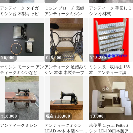
アンティーク タイガー
ミシン ブローチ 裁縫
アンティーク 手回しミ
ミシン台 木製キャビネ
アンティークミシン 未
シン 小林式
ット 鋳鉄脚
使用品
6,000
25,000
15,230
¥
¥
¥
☆ミシン モーター アン
アンティーク 足踏みミ
ミシン糸 収納棚 138
ティークミシンなどを
シン 本体 木製テーブル
本 アンティーク調
簡単電動化☆ミシンモ
付き
刺繍糸 ミシン 収
ーター150Wキット☆
納 棚 DIY
18,000
10,000
3,000
¥
現在 ¥
¥
アンティークミシン
アンティークミシン
未使用 Crystal Pettieミ
LEAD 本体 木製ベース
シン LD-100日本製アン