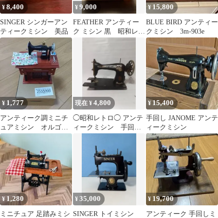
8,400
9,000
15,800
¥
¥
¥
SINGER シンガーアン
FEATHER アンティー
BLUE BIRD アンティー
ティークミシン 美品
ク ミシン 黒 昭和レト
クミシン 3m-903e
ロ
1,777
4,800
15,400
¥
現在 ¥
¥
アンティーク調ミニチ
◯昭和レトロ◯ アンテ
手回し JANOME アンテ
ュアミシン オルゴー
ィークミシン 手回し
ィークミシン
ル
ミシン 当時のもの
1,280
35,000
19,700
¥
¥
¥
ミニチュア 足踏みミシ
SINGER トイミシン
アンティーク 手回しミ