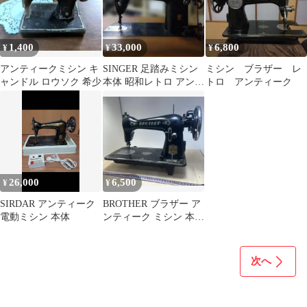
1,400
33,000
6,800
¥
¥
¥
アンティークミシン キ
SINGER 足踏みミシン
ミシン ブラザー レ
ャンドル ロウソク 希少
本体 昭和レトロ アンテ
トロ アンティーク
ィーク
26,000
6,500
¥
¥
SIRDAR アンティーク
BROTHER ブラザー ア
電動ミシン 本体
ンティーク ミシン 本体
レトロ
次へ