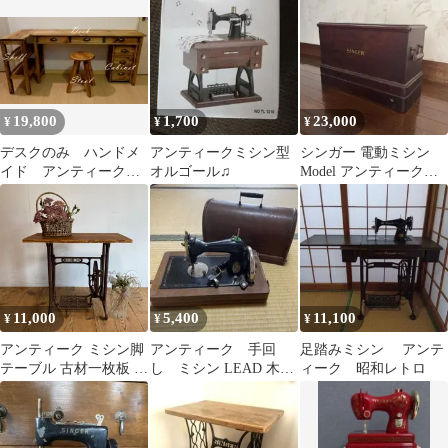
ェ ヴィンテージ
19,800
1,700
23,000
¥
¥
¥
デスクのみ ハンドメ
アンティークミシン型
シンガー 電動ミシン
イド アンティーク
オルゴール♫
Model アンティーク
作業台 ミシン台 長
（英国製）
机 ジャコビアン
11,000
5,400
11,100
¥
¥
¥
アンティーク ミシン脚
アンティーク 手回
足踏みミシン アンテ
テーブル 古材一枚板 飾
し ミシン LEAD 木製
ィーク 昭和レトロ
り台 足踏みミシン
ケース付［ジャンク］
X156