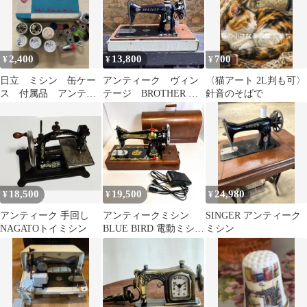
2,400
13,800
700
¥
¥
¥
日立 ミシン 缶ケー
アンティーク ヴィン
〈猫アート 2L判も可〉
ス 付属品 アンティ
テージ BROTHER 職
針音のそばで
ーク
業用ミシン
18,500
19,500
24,980
¥
¥
¥
アンティーク 手回し
アンティークミシン
SINGER アンティーク
NAGATOトイミシン
BLUE BIRD 電動ミシン
ミシン
✨️完動品✨️ 超希少