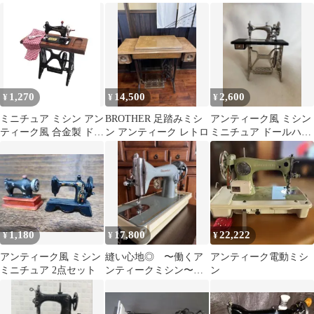
製ケース付
足踏みミシン 送料込み
1,270
14,500
2,600
¥
¥
¥
ミニチュア ミシン アン
BROTHER 足踏みミシ
アンティーク風 ミシン
ティーク風 合金製 ドー
ン アンティーク レトロ
ミニチュア ドールハウ
ルハウス インテリア 飾
ス
り
1,180
17,800
22,222
¥
¥
¥
アンティーク風 ミシン
縫い心地◎ 〜働くア
アンティーク電動ミシ
ミニチュア 2点セット
ンティークミシン〜
ン
Oriental フットコントロ
ーラー付