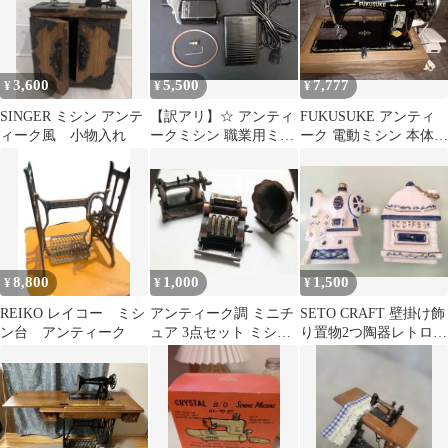
3,600
5,500
7,777
¥
¥
¥
SINGER ミシン アンテ
【訳アリ】☆ アンティ
FUKUSUKE アンティ
ィーク風 小物入れ
ークミシン 職業用ミシ
ーク 電動ミシン 本体
ン ミシンモーター
(改)
☆150W☆
8,800
1,000
1,500
¥
¥
¥
REIKO レイコー ミシ
アンティーク調 ミニチ
SETO CRAFT 壁掛け飾
ン台 アンティーク
ュア 3点セット ミシン
り置物2つ陶器レトロア
蓄音機 レジ キャッシャ
ンティークコーヒーミ
ー
シン