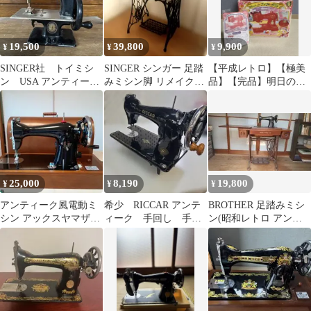
19,500
39,800
9,900
¥
¥
¥
SINGER社 トイミシ
SINGER シンガー 足踏
【平成レトロ】【極美
ン USA アンティー
みミシン脚 リメイクテ
品】【完品】明日のナ
ク ビンテージ ディ
ーブル アンティーク 鉄
ージャ アンティーク
スプレイ
脚
ミシン
25,000
8,190
19,800
¥
¥
¥
アンティーク風電動ミ
希少 RICCAR アンテ
BROTHER 足踏みミシ
シン アックスヤマザキ
ィーク 手回し 手
ン(昭和レトロ アンテ
HA-1 ハンドル プリテ
動 ミシン 美品
ィーク) ※引取り&期間
ンション付
限定