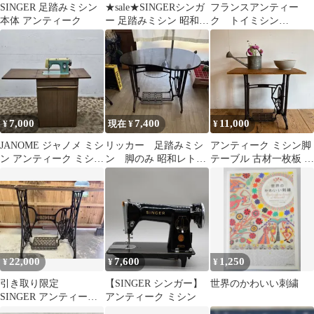
SINGER 足踏みミシン
★sale★SINGERシンガ
フランスアンティー
本体 アンティーク
ー 足踏みミシン 昭和レ
ク トイミシン
トロ 古道具 アンティー
「Marie-Claude（マリ
ク
ー・クロード）」
7,000
7,400
11,000
¥
現在 ¥
¥
JANOME ジャノメ ミシ
リッカー 足踏みミシ
アンティーク ミシン脚
ン アンティーク ミシン
ン 脚のみ 昭和レト
テーブル 古材一枚板 飾
台 昭和レトロ 現状品
ロ アンティーク 厚
り台 足踏みミシン
木市引取り限定
X153
22,000
7,600
1,250
¥
¥
¥
引き取り限定
【SINGER シンガー】
世界のかわいい刺繍
SINGER アンティーク
アンティーク ミシン
ミシン脚 テーブル