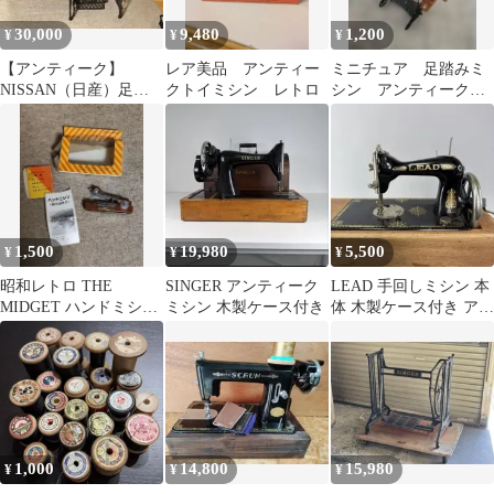
30,000
9,480
1,200
¥
¥
¥
【アンティーク】
レア美品 アンティー
ミニチュア 足踏みミ
NISSAN（日産）足踏
クトイミシン レトロ
シン アンティーク
みミシン 昭和レトロ ミ
風 インテリア ドー
シン台
ルハウス
1,500
19,980
5,500
¥
¥
¥
昭和レトロ THE
SINGER アンティーク
LEAD 手回しミシン 本
MIDGET ハンドミシン
ミシン 木製ケース付き
体 木製ケース付き アン
ポケットタイプ アンテ
ティーク
ィーク雑貨
1,000
14,800
15,980
¥
¥
¥