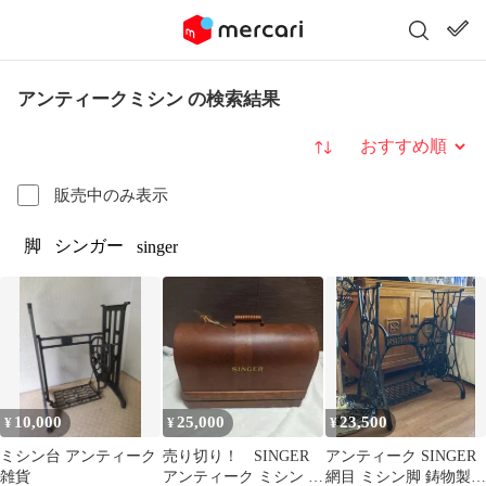
アンティークミシン の検索結果
並び替え
販売中のみ表示
脚
シンガー
singer
10,000
25,000
23,500
¥
¥
¥
ミシン台 アンティーク
売り切り！ SINGER
アンティーク SINGER
雑貨
アンティーク ミシン 木
網目 ミシン脚 鋳物製