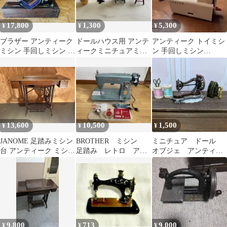
17,800
1,300
5,300
¥
¥
¥
ブラザー アンティーク
ドールハウス用 アンテ
アンティーク トイミシ
ミシン 手回しミシン 足
ィークミニチュアミシ
ン 手回しミシン
ふみミシン レザークラ
ン トルソー 裁縫セット
CRYSTAL JUNIOR
フト 革
13,600
10,500
1,500
¥
¥
¥
JANOME 足踏みミシン
BROTHER ミシン
ミニチュア ドール
台 アンティーク ミシン
足踏み レトロ アン
オブジェ アンティー
なし キャスター脚カ
ティーク 説明書 そ
ク風 ミシン アイロ
バー付き
の他 付属品
ン 糸巻 はさみ
9,800
713
9,000
¥
¥
¥