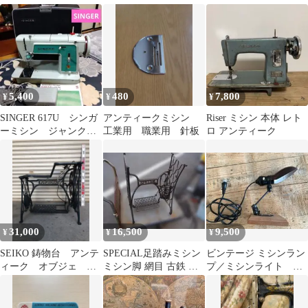
付
ティーク箱付
5,400
480
7,800
¥
¥
¥
SINGER 617U シンガ
アンティークミシン
Riser ミシン 本体 レト
ーミシン ジャンク
工業用 職業用 針板
ロ アンティーク
品 アンティークミシ
ン
31,000
16,500
9,500
¥
¥
¥
SEIKO 鋳物台 アンテ
SPECIAL足踏みミシン
ビンテージ ミシンラン
ィーク オブジェ セ
ミシン脚 網目 古鉄 ア
プ／ミシンライト ア
イコー ミシン鉄脚
ンティーク 現状品
ンティーク レトロ イン
ダストリアル