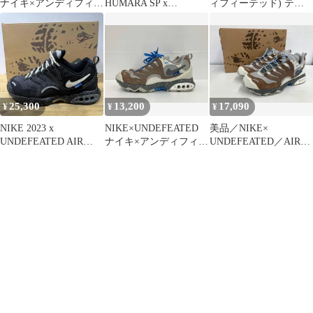
ナイキ×アンディフィー
HUMARA SP x
ィフィーテッド) テラ
テッド AIR TERRA
UNDEFEATED
フマラ カーゴカーキ
HUMARA エアテラフマ
255
ラ FN7546-300 スニー
カー 27.5 カーキ 通年
25,300
13,200
17,090
¥
¥
¥
NIKE 2023 x
NIKE×UNDEFEATED
美品／NIKE×
UNDEFEATED AIR
ナイキ×アンディフィー
UNDEFEATED／AIR
TERRA HUMARA
テッド AIR TERRA
TERRA HUMARA／
27.0cm FN7546-002 ナ
HUMARA エアテラフマ
FN7546-200／27cm／箱
イキ アンディフィーテ
ラ FN7546-200 スニー
有／ナイキ／アンディ
ッド エアテラフマラ ス
カー 27 マルチカラー
フィーテッド／エアテ
ニーカー 南堀江店
通年
ラフマラ