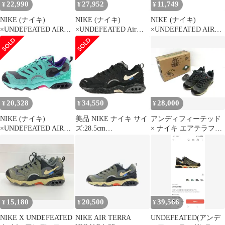
22,990
27,952
11,749
¥
¥
¥
NIKE (ナイキ)
NIKE (ナイキ)
NIKE (ナイキ)
×UNDEFEATED AIR
×UNDEFEATED Air
×UNDEFEATED AIR
TERRA HUMARA
Terra Humara Cargo
TERRA HUMARA
ARCHAEO BROWN
Khaki アンディフィー
FN7546-300 ×アンディ
FN7546-200 アンディフ
テッド エアテラフマラ
フィーテッド エアテラ
ィーテッド × ナイキ エ
カーゴカーキ ローカッ
フマラ ローカットスニ
アテラフマラ アーキオ
トスニーカー
ーカー US10/28.0cm マ
ブラウン US9.5/27.5cm
US9.5/27.5cm FN7546-
ルチ
300
20,328
34,550
28,000
¥
¥
¥
NIKE (ナイキ)
美品 NIKE ナイキ サイ
アンディフィーテッド
×UNDEFEATED AIR
ズ:28.5cm
× ナイキ エアテラフマ
TERRA HUMARA アン
UNDEFEATED AIR
ラ 77-YK2606-96
ディフィーテッド エア
TERRA HUMARA
テラフマラ ローカット
(FN7546-002) アンディ
スニーカー グリーン
フィーテッド エア テラ
US9.5/27.5cm FN7546-
フマラ ブラック 黒
301
US10.5 ローカット ス
ニーカー シューズ 靴
15,180
20,500
39,566
¥
¥
¥
コラボ【メンズ】
NIKE X UNDEFEATED
NIKE AIR TERRA
UNDEFEATED(アンデ