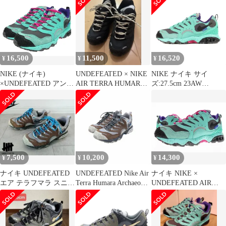
Humara 25.5㎝ メンズ
レディース
16,500
11,500
16,520
¥
¥
¥
NIKE (ナイキ)
UNDEFEATED × NIKE
NIKE ナイキ サイ
×UNDEFEATED アンデ
AIR TERRA HUMARA
ズ:27.5cm 23AW
ィフィーテッド AIR
27cm
UNDEFEATED AIR
TERRA HUMARA エア
TERRA HUMARA
テラ フマラ スニーカー
(FN7546-301) アンディ
FN7546-301 28cm US10
フィーテッド テラフマ
ライトメンタ×アイアン
ラ ライトメンタ ブラッ
グレー メンズ/028
ク US9.5 ローカット ス
ニーカー シューズ コラ
7,500
10,200
14,300
¥
¥
¥
ボ【メンズ】
ナイキ UNDEFEATED
UNDEFEATED Nike Air
ナイキ NIKE ×
エア テラフマラ スニー
Terra Humara Archaeo
UNDEFEATED AIR
カー27cm FN7546
Brownアンディフィー
TERRA HUMARA
テッド ナイキ エアテラ
LIGHT MENTA 26cm
フマラ アーケオブラウ
FN7546-301 エア テラ
ン FN7546-200 サイズ
フマラ アンディフイー