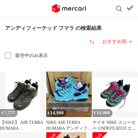
アンディフィーテッド フマラ の検索結果
並び替え
販売中のみ表示
7,777
14,900
14,900
¥
¥
¥
【NIKE】 AIR TERRA
NIKE AIR TERRA
ナイキ NIKE スニーカ
HUMARA
HUMARA アンディフィ
ー UNDEFEATED エア
UNDEFEATED 別注 28
ーテッド
テラ フマラ Air Terra