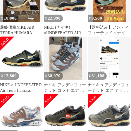
29
テッド ライトメンタ
【ブランド古着ベクト
ル】【中古】
10,000
22,990
8,500
¥
¥
¥
▲■260630
最終価格NIKE AIR
NIKE (ナイキ)
【送料込み】アンディ
TERRA HUMARA
×UNDEFEATED AIR
フィーテッド × ナイキ
UNDEFEATED
TERRA HUMARA
エア テラ フマラ ライ
FN7546-300 アンディフ
トメンタ
ィーテッド エアテラフ
マラ ローカットスニー
カー マルチ
US9.5/27.5cm
12,800
38,070
31,108
¥
¥
¥
NIKE × UNDEFEATED
ナイキ アンディフィー
ナイキ x アンディフィ
Air Terra Humara
テッド コラボ エア テ
ーテッド エア テラ フ
""Cargo Khaki"" エアテ
ラ フマラ US10
マラ カーキ 270
ラフマラ ""カーゴカー
キ"" スニーカー ナイキ
× アンディフィーテッ
ド FN7546-300 30cm
（11108M）