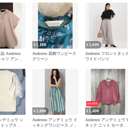
1,100
3,000
¥
¥
 Andemiu
Andemiu 花柄ワンピース
Andemiu フロントタッ
 シャツ アンデ
グリーン
ワイドパンツ
6%OFF
2,800
1,400
¥
¥
 アンデミュウ シ
Andemiu アンデミュウ ド
Andemiu アンデミュウ 
 トップス ホ
ッキングワンピース ノー
ネック ニット セーター