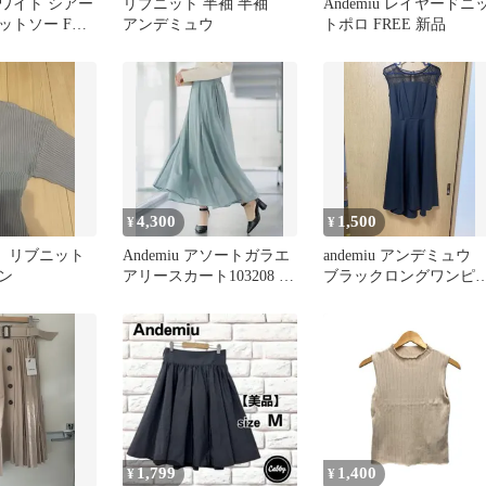
 ホワイト シアー
リブニット 半袖 半袖
Andemiu レイヤードニ
ットソー Fサ
アンデミュウ
トポロ FREE 新品
4,300
1,500
¥
¥
iu】リブニット
Andemiu アソートガラエ
andemiu アンデミュウ
ン
アリースカート103208 ミ
ブラックロングワンピ
ント
ス S
1,799
1,400
¥
¥