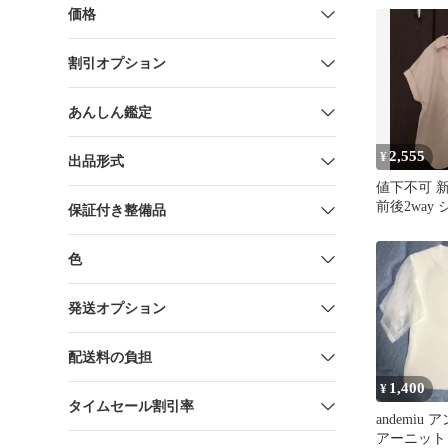
価格
割引オプション
あんしん鑑定
2,555
¥
出品形式
値下不可 新品
前後2way
保証付き整備品
ミュウ
色
発送オプション
配送料の負担
1,400
¥
タイムセール割引率
andemiu
アーニット