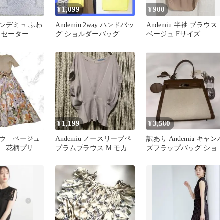
1,099
900
¥
¥
 アンデミュ ふわ
Andemiu 2way ハンドバッ
Andemiu 半袖 ブラウス
トセーター ラ
グ ショルダーバッグ イ
ベージュ Fサイズ
0828
エロー アンデミュウ
1,199
3,580
¥
¥
ウ ベージュ
Andemiu ノースリーブペ
訳あり Andemiu キャン
 花柄プリー
プラムブラウス M モカ
ズフラップバッグ ショ
 ドッキング
とろみシャツ
ダーバッグ バイカラー