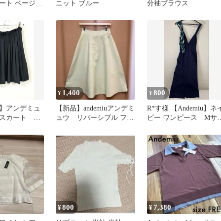
ート ベージ
ニット ブルー
分袖ブラウス
ーススカート
1,400
800
¥
¥
】アンデミュ
【新品】andemiuアンデミ
R*す様 【Andemiu】ネ
スカート ブ
ュウ リバーシブル フレ
ビー ワンピース Mサ
 ウエストゴ
アロングスカート Mサイ
ズ
ズ
800
7,380
¥
¥