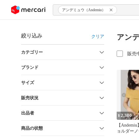
ンツにスキップ
アンデミュウ（Andemiu）
絞り込み
アンデ
クリア
カテゴリー
販売
ブランド
サイズ
販売状況
出品者
2,300
¥
【Andem
商品の状態
ョルダーノ
ット