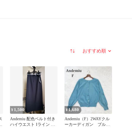
並び替え
1,500
1,680
¥
¥
ス
Andemiu 配色ベルト付き
Andemiu（F）2WAYクル
ハ
ハイウエスト Iライン ロ
ーカーディガン ブル
ングスカート
ー 前後2WAY