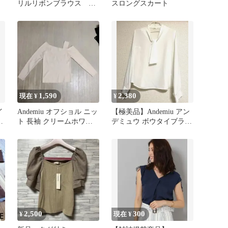
リルリボンブラウス ア
スロングスカート
ンデミュー
1,590
2,380
現在 ¥
¥
イ
Andemiu オフショル ニッ
【極美品】Andemiu アン
イ
ト 長袖 クリームホワイ
デミュウ ボウタイブラウ
ト Fサイズ
ス ホワイト とろみ
2,500
300
¥
現在 ¥