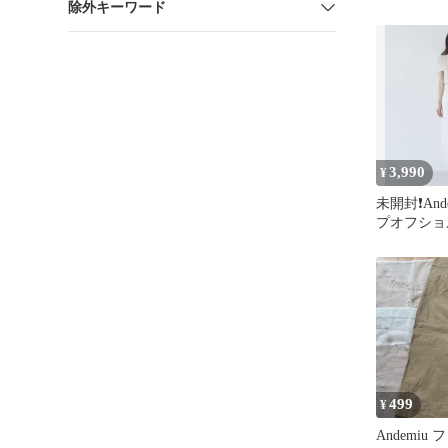
除外キーワード
ワイト F
3,990
¥
未開封❗️An
プオフショ
ジュ
499
¥
Andemiu