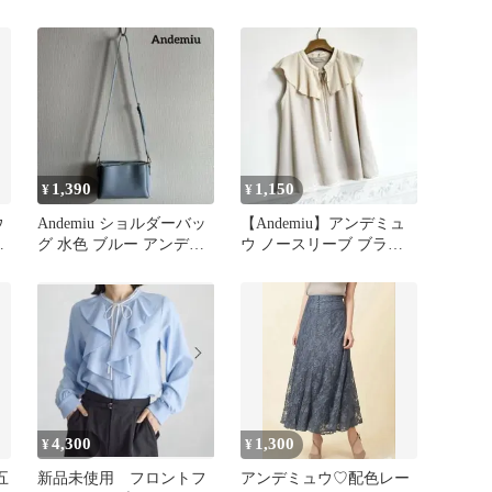
Mサイズ 【115】
ェックレーススカート
1,390
1,150
¥
¥
ウ
Andemiu ショルダーバッ
【Andemiu】アンデミュ
ラ
グ 水色 ブルー アンデミ
ウ ノースリーブ ブラウ
ュウ
ス フリル アイボリー
4,300
1,300
¥
¥
五
新品未使用 フロントフ
アンデミュウ♡配色レー