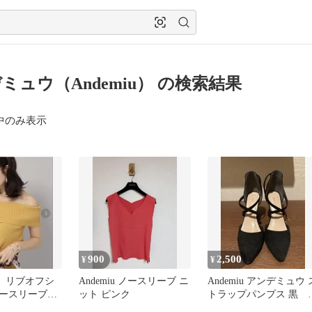
ミュウ（Andemiu） の検索結果
中のみ表示
900
2,500
¥
¥
iu】リブオフシ
Andemiu ノースリーブ ニ
Andemiu アンデミュウ 
ースリーブニ
ット ピンク
トラップパンプス 黒 
イヒール M（23.5）