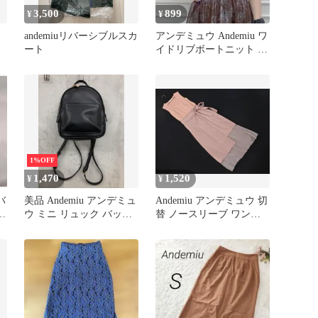
3,500
899
¥
¥
andemiuリバーシブルスカ
アンデミュウ Andemiu ワ
ート
イドリブボートニット ブ
ルー 85
1%OFF
1,470
1,520
¥
¥
バ
美品 Andemiu アンデミュ
Andemiu アンデミュウ 切
ル
ウ ミニ リュック バッグ
替 ノースリーブ ワンピ
黒 ■■ レディース
ース sizeF/ピンク ■◆ レ
ディース