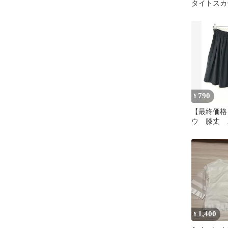
タイトスカ
ュ レディ
790
¥
【最終価格
ウ 膝丈 
ラック 黒
ム 洗える
1,400
¥