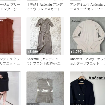
 ベージュ プリー
【美品】Andemiu アンデ
アンデミュウ Andemiu 
 ロング ひざ
ミュウ フレアスカート
ースリーブ カットソー
サイズM
ニット プルオーバー モ
ックネック 無地 F ライ
ベージュ
3,999
1,780
¥
¥
 アンデミュウ ノ
Andemiu（アンデミュ
Andemiu ２way オフ
ブリブニット
ウ）フロント釦2Wayニッ
ョルダーリブニット 
トワンピース ベージュ F
リー 白 ショルダー
タン