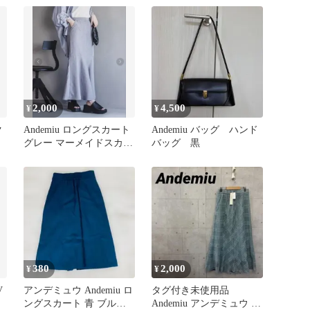
2,000
4,500
¥
¥
ク
Andemiu ロングスカート
Andemiu バッグ ハンド
グレー マーメイドスカー
バッグ 黒
ト
380
2,000
¥
¥
V
アンデミュウ Andemiu ロ
タグ付き未使用品
ングスカート 青 ブルー
Andemiu アンデミュウ チ