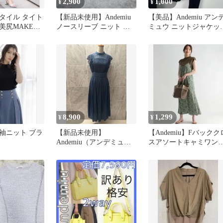
2,900
1,000
¥
¥
 スタイル タイト
【新品未使用】Andemiu
【美品】Andemiu アン
美尻MAKE】
ノースリーブ ニット ベ
ミュウ ニットジャケッ
イトスカート
ージュ
ブラック 金ボタン F
8,900
1,299
¥
¥
 半袖ニット ブラ
【新品未使用】
【Andemiu】Fバックク
Andemiu（アンデミュ）
スアソートキャミワン
上品なレースドレスで
ース
す。