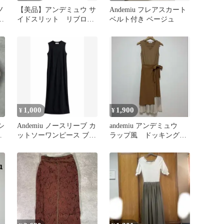
ノ
【美品】アンデミュウ サ
Andemiu フレアスカート
イドスリット リブロン
ベルト付き ベージュ
グニットワンピース ５
ト
分袖 フリー
1,000
1,900
¥
¥
シ
Andemiu ノースリーブ カ
andemiu アンデミュウ
フ
ットソーワンピース ブラ
ラップ風 ドッキングワ
ボ
ック F
ンピース ノースリーブ