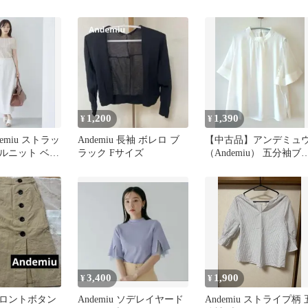
スリーブ ネイビー
sizeF/ピンク ◆■ レディ
ース
1,200
1,390
¥
¥
demiu ストラッ
Andemiu 長袖 ボレロ ブ
【中古品】アンデミュ
ルニット ベー
ラック Fサイズ
（Andemiu） 五分袖ブ
ウス ホワイト フリーサ
イズ
3,400
1,900
¥
¥
 フロントボタン
Andemiu ソデレイヤード
Andemiu ストライプ柄 