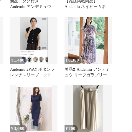
ッ
新品 タグ付き
【雑誌掲載商品】
Andemiu アンデミュウ
Andemiu ネイビー Vネッ
デニムスリーブニット
ク ノースリーブシャツ
半袖 F
1,480
6,300
¥
¥
Andemiu 2WAY ボタンフ
美品❣️ Andemiu アンデミ
ー
レンチスリーブニット ブ
ュウ リーフガラプリーツ
ラック
ワンピース
3,080
700
¥
¥