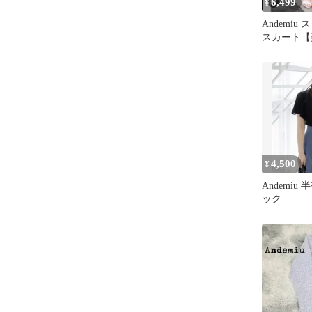
6,499
¥
Andemiu
スカート【
STYLEタ
4,500
¥
Andemiu
ック