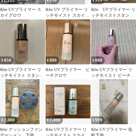
2,222
950
999
¥
¥
¥
&be UVプライマー ス
&be UV プライマー リ
&be UVプライマー リ
カイグロウ
ッチモイスト スカイグ
ッチモイストスタンダ
ロウ
ード サンプル
850
880
888
¥
¥
¥
&be UVプライマー リ
&be UVプライマー ピ
&be UVプライマー リ
ッチモイスト スタンダ
ーチグロウ
ッチモイスト ピーチグ
ード限定サイズ
ロウ15g
2,000
1,400
999
¥
¥
¥
&be クッションファン
&be UVプライマー リ
&be UVプライマー 化
デーション 下地 ま
ッチモイスト スカイグ
粧下地