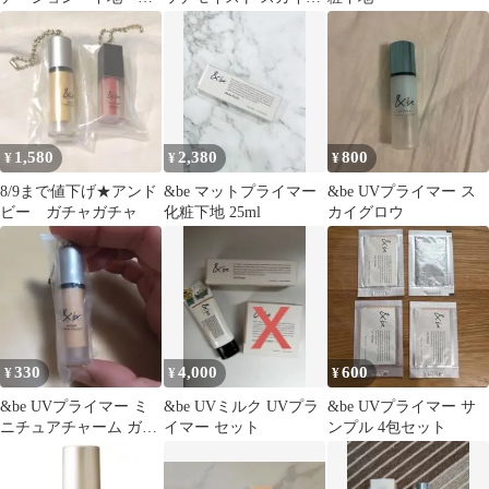
とめ売り
ロウ ミニサイズ
1,580
2,380
800
¥
¥
¥
8/9まで値下げ★アンド
&be マットプライマー
&be UVプライマー ス
ビー ガチャガチャ
化粧下地 25ml
カイグロウ
330
4,000
600
¥
¥
¥
&be UVプライマー ミ
&be UVミルク UVプラ
&be UVプライマー サ
ニチュアチャーム ガチ
イマー セット
ンプル 4包セット
ャ