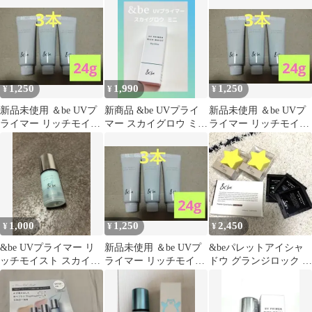
シャドウ
1,250
1,990
1,250
¥
¥
¥
新品未使用 ＆be UVプ
新商品 &be UVプライ
新品未使用 ＆be UVプ
ライマー リッチモイス
マー スカイグロウ ミニ
ライマー リッチモイス
ト スタンダード 8g×3
サイズ 15g
ト スタンダード 8g×3
本 ①
本 ③
1,000
1,250
2,450
¥
¥
¥
&be UVプライマー リ
新品未使用 ＆be UVプ
&beパレットアイシャ
ッチモイスト スカイグ
ライマー リッチモイス
ドウ グランジロック ス
ロウ
ト スタンダード 8g×3
ポンジ2個乳液サンプル
本 ②
3個【新品】