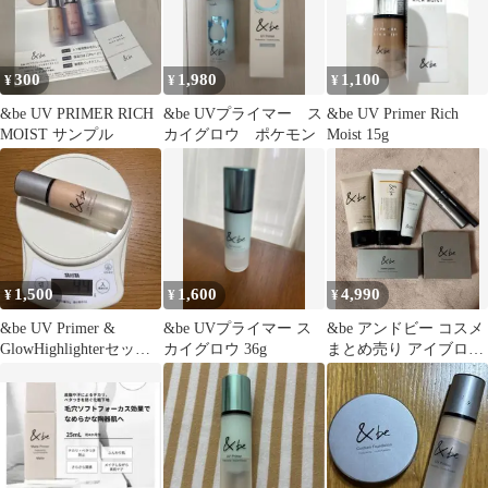
300
1,980
1,100
¥
¥
¥
&be UV PRIMER RICH
&be UVプライマー ス
&be UV Primer Rich
MOIST サンプル
カイグロウ ポケモン
Moist 15g
1,500
1,600
4,990
¥
¥
¥
&be UV Primer &
&be UVプライマー ス
&be アンドビー コスメ
GlowHighlighterセット
カイグロウ 36g
まとめ売り アイブロウ
アンドビー
パレット 6点セット+お
まけ