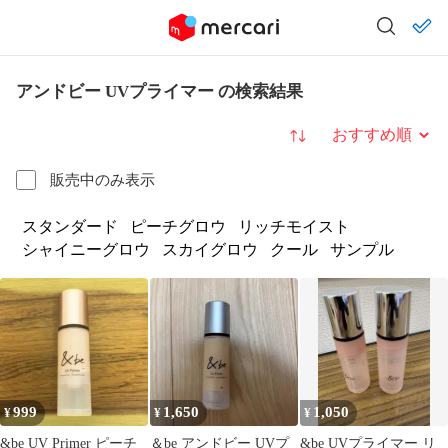
アンドビー UVプライマー の検索結果
並び替え
販売中のみ表示
スタンダード
ピーチグロウ
リッチモイスト
シャイニーグロウ
スカイグロウ
クール
サンプル
999
1,650
1,050
¥
¥
¥
&be UV Primer ピーチ
＆be アンドビー UVプ
&be UVプライマー リ