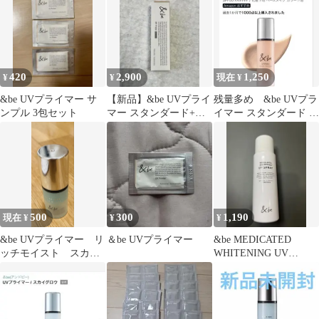
420
2,900
1,250
¥
¥
現在 ¥
&be UVプライマー サ
【新品】&be UVプライ
残量多め &be UVプラ
ンプル 3包セット
マー スタンダード+お
イマー スタンダード 化
まけ(ピーチグロウ1回
粧下地 ベース
使用）
500
300
1,190
現在 ¥
¥
¥
&be UVプライマー リ
＆be UVプライマー
&be MEDICATED
ッチモイスト スカイ
WHITENING UV
グロウ 15g
SPRAY 60g