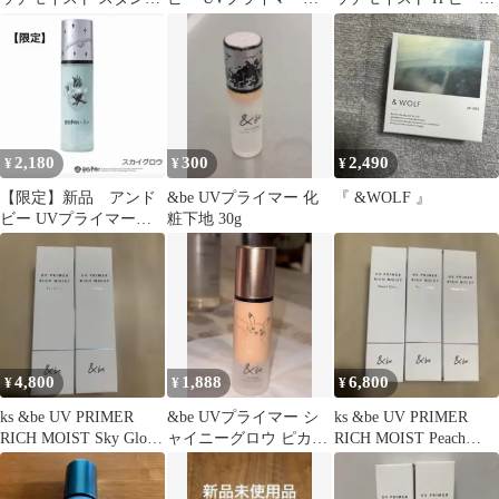
ード リニューアル
リッチモイストH フォ
グロウ ハリーポッタ
レストグロウ
ー
2,180
300
2,490
¥
¥
¥
【限定】新品 アンド
&be UVプライマー 化
『 &WOLF 』
ビー UVプライマー
粧下地 30g
リッチモイストH ス
カイグロウ
4,800
1,888
6,800
¥
¥
¥
ks &be UV PRIMER
&be UVプライマー シ
ks &be UV PRIMER
RICH MOIST Sky Glow
ャイニーグロウ ピカチ
RICH MOIST Peach
2点
ュウ
Glow3点