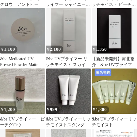
グロウ アンドビー
ライマー シャイニーグ
ッチモイスト ピーチグ
ロウ 36g
ロウ 2本セット
1,100
2,100
1,350
¥
¥
¥
&be Medicated UV
&be UVプライマー リ
【新品未開封】河北裕
Pressed Powder Matte
ッチモイスト スカイグ
介 &be UVプライマー
ロウ
リッチモイスト スカイ
グロウ
1,200
999
1,800
¥
¥
¥
&be UVプライマー ピ
&be UVプライマーリッ
&be UVプライマーリッ
ーチグロウ
チモイストスタンダー
チモイスト
ド