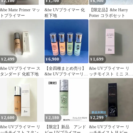
2,100
1,700
6,900
¥
¥
¥
&be Matte Primer マッ
&be UVプライマー 化
【限定品】&be Harry
トプライマー
粧下地
Potter コラボセット
2,499
6,900
1,699
¥
¥
¥
&be UVプライマー ス
【全四種まとめ売り】
&be UVプライマー リ
タンダード 化粧下地
&be UVプライマーリッ
ッチモイスト ミニ スカ
チモイスト
イグロウ
2,600
2,180
2,299
¥
¥
¥
&be UVプライマー リ
【限定】新品 アンド
&be UVプライマー リ
ッチモイスト スタンダ
ビー UVプライマー
ッチモイスト H ピーチ