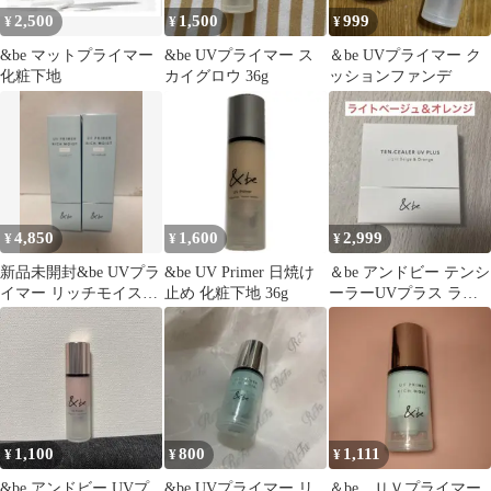
2,500
1,500
999
¥
¥
¥
&be マットプライマー
&be UVプライマー ス
＆be UVプライマー ク
化粧下地
カイグロウ 36g
ッションファンデ
4,850
1,600
2,999
¥
¥
¥
新品未開封&be UVプラ
&be UV Primer 日焼け
＆be アンドビー テンシ
イマー リッチモイスト
止め 化粧下地 36g
ーラーUVプラス ライ
クール 2本セット❤️
トベージュ＆オレンジ
1,100
800
1,111
¥
¥
¥
&be アンドビー UVプ
&be UVプライマー リ
＆be ＵＶプライマー