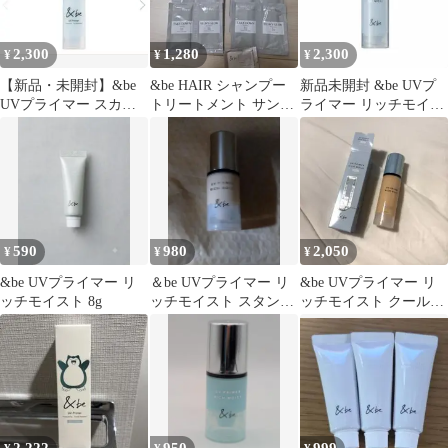
2,300
1,280
2,300
¥
¥
¥
【新品・未開封】&be
&be HAIR シャンプー
新品未開封 &be UVプ
UVプライマー スカイ
トリートメント サンプ
ライマー リッチモイス
グロウ
ルセット
ト ブルー 36g
590
980
2,050
¥
¥
¥
&be UVプライマー リ
＆be UVプライマー リ
&be UVプライマー リ
ッチモイスト 8g
ッチモイスト スタンダ
ッチモイスト クールタ
ード 15g
イプ スタンダード