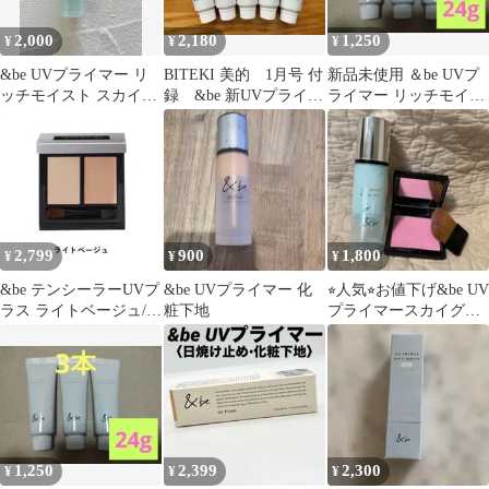
2,000
2,180
1,250
¥
¥
¥
&be UVプライマー リ
BITEKI 美的 1月号 付
新品未使用 ＆be UVプ
ッチモイスト スカイグ
録 &be 新UVプライマ
ライマー リッチモイス
ロウ
ー 5本
ト スタンダード 8g×3
本 ⑥
2,799
900
1,800
¥
¥
¥
&be テンシーラーUVプ
&be UVプライマー 化
⭐︎人気⭐︎お値下げ&be UV
ラス ライトベージュ/オ
粧下地
プライマースカイグロ
レンジ
ウ＆プレストチーク
ライラック
1,250
2,399
2,300
¥
¥
¥