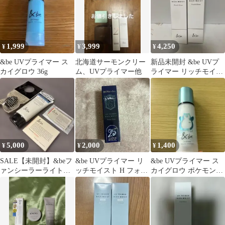
1,999
3,999
4,250
¥
¥
¥
&be UVプライマー ス
北海道サーモンクリー
新品未開封 &be UVプ
カイグロウ 36g
ム、UVプライマー他
ライマー リッチモイス
ト ピーチグロウ 2ケ
ース❤️
5,000
2,000
1,400
¥
¥
¥
SALE【未開封】&beフ
&be UVプライマー リ
&be UVプライマー ス
ァンシーラーライトベ
ッチモイスト H フォレ
カイグロウ ポケモンデ
ージュUVミルクナチュ
ストグロウ
ザイン
ラルベージュ