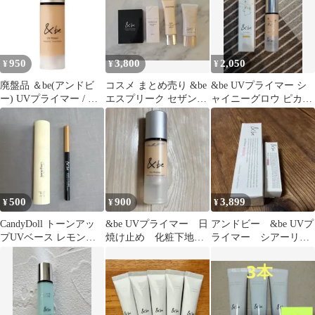
950
3,800
2,050
¥
¥
¥
廃盤品 ＆be(アンドビ
コスメ まとめ売り &be
&be UVプライマー シ
ー) UVプライマー / シ
エスプリーク セザンヌ
ャイニーグロウ ピカチ
ャイニーグロウ
エクセル
ュウ
500
900
3,899
¥
¥
¥
CandyDoll トーンアッ
&be UVプライマー 日
アンドビー &be UVプ
プUVベース レモン
焼け止め 化粧下地
ライマー シアーリッ
&be アンダーアイライ
SPF50+ PA ++++
プ
ナー