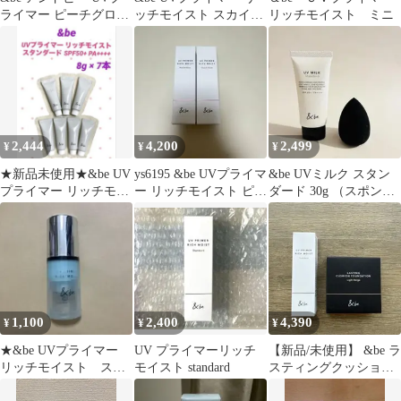
ライマー ピーチグロウ
ッチモイスト スカイグ
リッチモイスト ミニ
36g
ロウ ミニサイズ
2,444
4,200
2,499
¥
¥
¥
★新品未使用★&be UV
ys6195 &be UVプライマ
&be UVミルク スタン
プライマー リッチモイ
ー リッチモイスト ピー
ダード 30g （スポンジ
スト SPF50+ 8g×7本
チグロウ 2個セット
付き）
1,100
2,400
4,390
¥
¥
¥
★&be UVプライマー
UV プライマーリッチ
【新品/未使用】 &be ラ
リッチモイスト スカ
モイスト standard
スティングクッション
イグロウ
ファンデ/UVプライマ