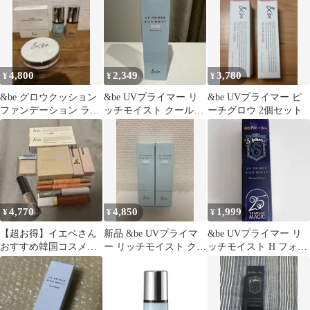
ーセット
4,800
2,349
3,780
¥
¥
¥
&be グロウクッション
&be UVプライマー リ
&be UVプライマー ピ
ファンデーション ライ
ッチモイスト クールタ
ーチグロウ 2個セット
トベージュ uvプライ
イプ スタンダード
マー
4,770
4,850
1,999
¥
¥
¥
【超お得】イエベさん
新品 &be UVプライマ
&be UVプライマー リ
おすすめ韓国コスメセ
ー リッチモイスト クー
ッチモイスト H フォレ
ット11点
ル スタンダード 2本❤️
ストグロウ