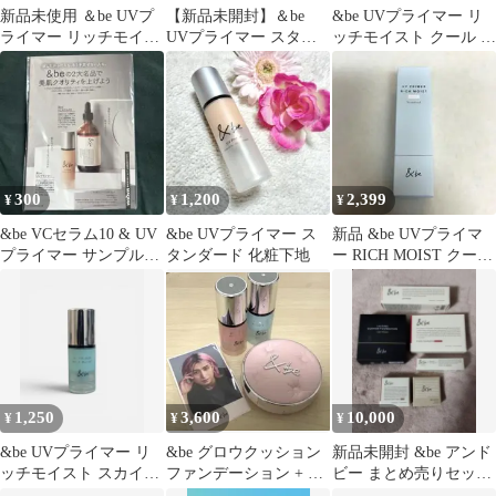
新品未使用 ＆be UVプ
【新品未開封】＆be
&be UVプライマー リ
ライマー リッチモイス
UVプライマー スタン
ッチモイスト クール ス
ト スタンダード 8g×3
ダード SPF50 PA++++
タンダード
本 ⑦
300
1,200
2,399
¥
¥
¥
&be VCセラム10 & UV
&be UVプライマー ス
新品 &be UVプライマ
プライマー サンプルセ
タンダード 化粧下地
ー RICH MOIST クール
ット
タイプ スタンダード
1,250
3,600
10,000
¥
¥
¥
&be UVプライマー リ
&be グロウクッション
新品未開封 &be アンド
ッチモイスト スカイグ
ファンデーション + uv
ビー まとめ売りセット
ロウ 【ミニ】
プライマー
ファンデーション アイ