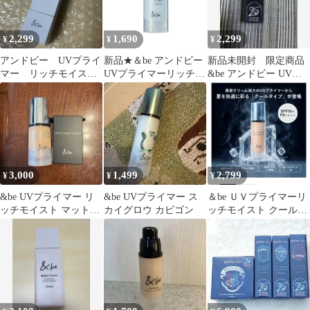
2,299
1,690
2,299
¥
¥
¥
アンドビー UVプライ
新品★＆be アンドビー
新品未開封 限定商品
マー リッチモイス
UVプライマーリッチモ
&be アンドビー UVプ
ト スタンダード
イスト ミニ スカイ
ライマー フォレストグ
グロウ
ロウ
3,000
1,499
2,799
¥
¥
¥
&be UVプライマー リ
&be UVプライマー ス
＆be ＵＶプライマーリ
ッチモイスト マットハ
カイグロウ カビゴン
ッチモイスト クールタ
イライター
イプ スタンダード クー
ル