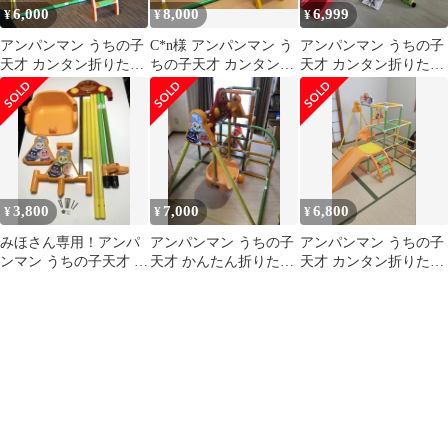
6,000
8,000
6,999
¥
¥
¥
アンパンマン うちの子
C*n様 アンパンマン う
アンパンマン うちの子
天才 カンタン折りたた
ちの子天才 カンタン折
天才 カンタン折りたた
みブランコパークDX
りたたみブランコパー
みブランコパークDX
クDX
3,800
7,000
6,800
¥
¥
¥
みほさん専用！アンパ
アンパンマン うちの子
アンパンマン うちの子
ンマン うちの子天才 ブ
天才 かんたん折りたた
天才 カンタン折りたた
ランコパークDX ブラ
み！ブランコパークDX
みブランコパークDX
ンコ一式 ネジ