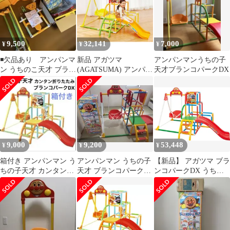
9,500
32,141
7,000
¥
¥
¥
◾️欠品あり アンパンマ
新品 アガツマ
アンパンマンうちの子
ン うちのこ天才 ブラン
(AGATSUMA) アンパン
天才ブランコパークDX
コ パークDX ジャング
マン うちの子天才 カン
ルム
タン折りたたみ ブラン
コパークDX 黄色 対象
年齢2～5歳
9,000
9,200
53,448
¥
¥
¥
箱付き アンパンマン う
アンパンマン うちの子
【新品】 アガツマ ブラ
ちの子天才 カンタン折
天才 ブランコパーク
ンコパークDX うちの
りたたみ ブランコパ
DX
子天才 アンパンマン プ
ークDX
レゼント 誕生日 体操
身体 運動 公園 5歳 赤 2