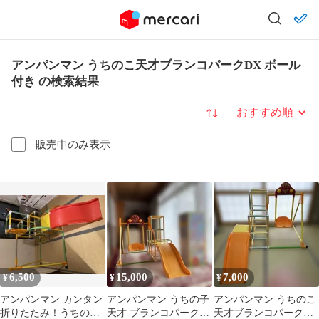
アンパンマン うちのこ天才ブランコパークDX ボール
付き の検索結果
並び替え
販売中のみ表示
6,500
15,000
7,000
¥
¥
¥
アンパンマン カンタン
アンパンマン うちの子
アンパンマン うちのこ
折りたたみ！うちの子
天才 ブランコパーク
天才ブランコパークDX