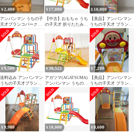
2,400
17,000
10,000
¥
¥
¥
アンパンマン うちの子
【中古】おもちゃ うち
【美品】アンパンマン
天才ブランコパークDX
の子天才 折りたたみ式
うちの子天才 ブランコ
ブランコのみ
ブランコパークDXロン
パークDX
グ 「それいけ!アンパ
ンマン」
9,500
30,522
7,200
¥
¥
¥
送料込み アンパンマン
アガツマ(AGATSUMA)
【美品】アンパンマン
うちの子天才ブランコ
アンパンマン うちの子
うちの子天才 ブランコ
パークDX
天才 カンタン折りたた
パークDX
み ブランコパークDX
黄色 対象年齢2～5歳
9,980
10,000
8,600
¥
¥
¥