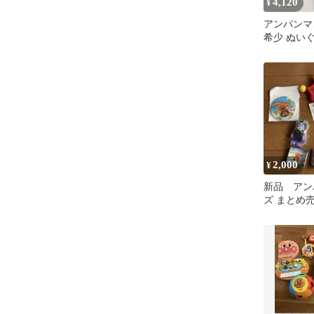
4,120
¥
アンパンマン
希少 ぬい
ボックス 
2,000
¥
新品 アン
ズ まとめ
缶バッジ 
ボ など