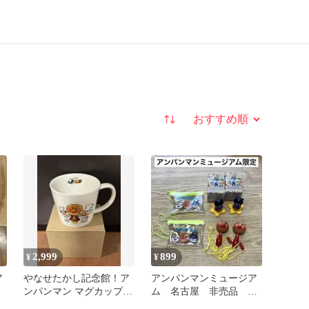
並び替え
2,999
899
¥
¥
ア
やなせたかし記念館！ア
アンパンマンミュージア
ンパンマン マグカップ！
ム 名古屋 非売品 限
アンパンマンミュージア
定品 グッズ セット