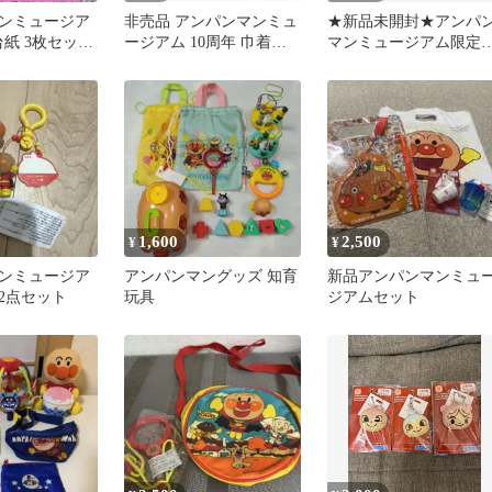
ンミュージア
非売品 アンパンマンミュ
★新品未開封★アンパ
台紙 3枚セット
ージアム 10周年 巾着袋
マンミュージアム限定
フォト台紙
Japan Exclusive
ッズセット
1,600
2,500
¥
¥
ンミュージア
アンパンマングッズ 知育
新品アンパンマンミュ
2点セット
玩具
ジアムセット