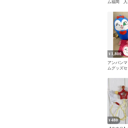
ム福岡 入
1,800
¥
アンパンマ
ムグッズセ
480
¥