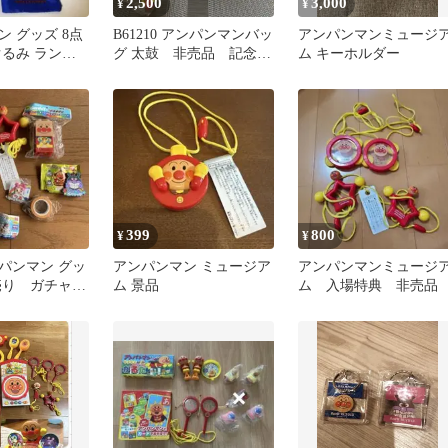
2,500
3,000
¥
¥
 グッズ 8点
B61210 アンパンマンバッ
アンパンマンミュージ
ぐるみ ランチ
グ 太鼓 非売品 記念
ム キーホルダー
財布 ポーチ
品 ミュージアム おも
ちゃ
399
800
¥
¥
パンマン グッ
アンパンマン ミュージア
アンパンマンミュージ
売り ガチャ
ム 景品
ム 入場特典 非売品
ブロックラ