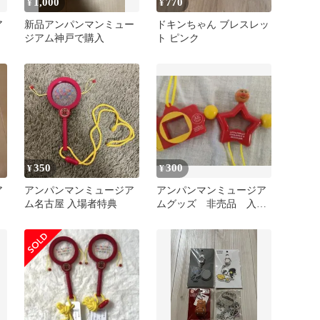
1,000
770
¥
¥
ア
新品アンパンマンミュー
ドキンちゃん ブレスレッ
ジアム神戸で購入
ト ピンク
350
300
¥
¥
ア
アンパンマンミュージア
アンパンマンミュージア
ム名古屋 入場者特典
ムグッズ 非売品 入場
者限定 名古屋