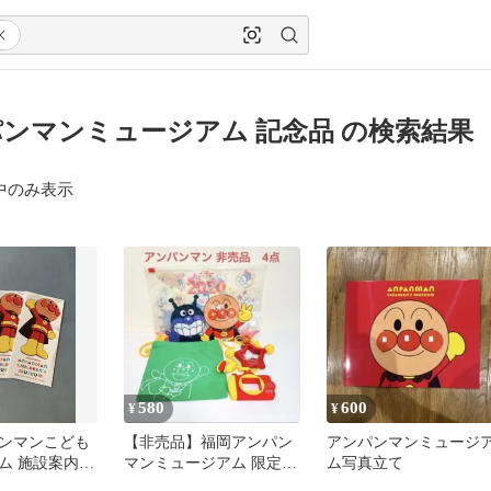
ンマンミュージアム 記念品 の検索結果
中のみ表示
580
600
¥
¥
ンマンこども
【非売品】福岡アンパン
アンパンマンミュージ
ム 施設案内3
マンミュージアム 限定グ
ム写真立て
ッズ 4点セット（記念