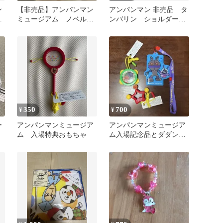
ン
【非売品】アンパンマン
アンパンマン 非売品 タ
グ
ミュージアム ノベルテ
ンバリン ショルダーバ
ィ
ッグ アンパンマンミュ
ージアム
350
700
¥
¥
ー
アンパンマンミュージア
アンパンマンミュージア
ム 入場特典おもちゃ
ム入場記念品とダダンダ
ンのカードケース