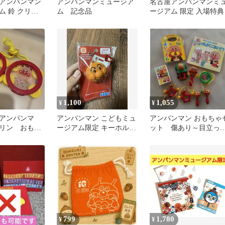
アンパンマン
アンパンマンミュージア
名古屋アンパンマンミ
ム 鈴 クリア
ム 記念品
ージアム 限定 入場特典
場記念品 おも
1,100
1,055
¥
¥
アンパンマ
アンパンマン こどもミュ
アンパンマン おもちゃ
リン おもち
ージアム限定 キーホルダ
ット 傷あり～目立っ
ー
傷なしまで
799
1,780
¥
¥