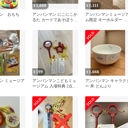
1,600
1,111
¥
¥
ン おもち
アンパンマン にこにこか
アンパンマンミュージ
るた カードであそぼう！
ム限定 キーホルダー 希
おもちゃセット
少
599
1,666
¥
¥
ン ミュージア
アンパンマンこどもミュ
アンパンマン キャラク
ージアム 入場特典 2点セ
ー 丼 どんぶり
ット