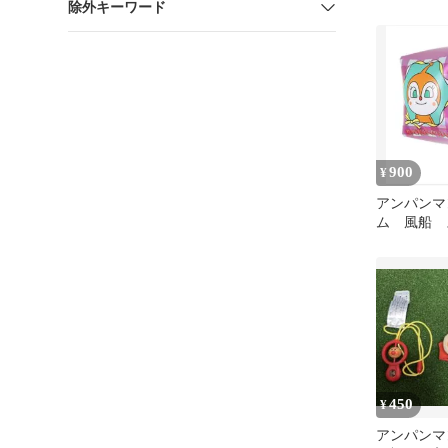
除外キーワード
マント ア
ュージアム
900
¥
アンパンマ
ム 風船 
ーン
450
¥
アンパンマ