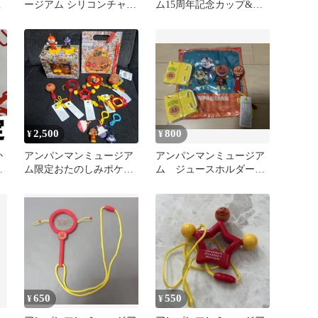
ラ
ージアム シリコンチャー
ム15周年記念カップ&ソ
ム バースデーカード
ーサーセット アンパン
マン
2,500
800
¥
¥
か
アンパンマンミュージア
アンパンマンミュージア
ミ
ム限定おたのしみポケッ
ム ジュースホルダー
ト賞 記念品グッズセット
おもちゃ アサヒ トー
ト
650
550
¥
¥