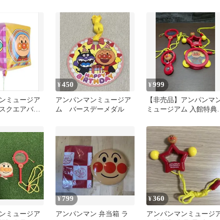
ンパンマンミ
ス 入館記念品
念品
450
999
¥
¥
ンミュージア
アンパンマンミュージア
【非売品】アンパンマ
スクエアバル
ム バースデーメダル
ミュージアム 入館特典
おもちゃ 4点セット
799
360
¥
¥
ンミュージア
アンパンマン 弁当箱 ラ
アンパンマンミュージ