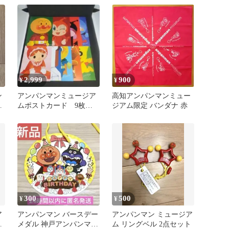
ム 高知限定
ポーチ
2,999
900
¥
¥
ン
アンパンマンミュージア
高知アンパンマンミュー
メ
ムポストカード 9枚セ
ジアム限定 バンダナ 赤
記
ット やなせたかし記念
館限定品
300
500
¥
¥
ア
アンパンマン バースデー
アンパンマン ミュージア
記
メダル 神戸アンパンマン
ム リングベル 2点セット