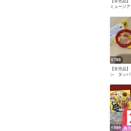
【非売品】
ミュージア
ケース 来
ちゃ
700
¥
【非売品】
ン タンバ
ゃ
899
¥