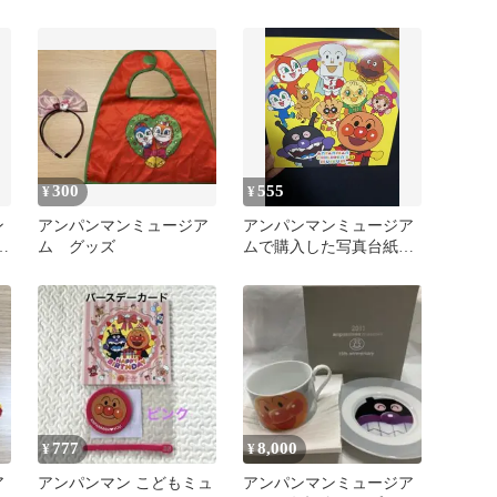
こどもミュージアム 新品
300
555
¥
¥
ン
アンパンマンミュージア
アンパンマンミュージア
ム グッズ
ムで購入した写真台紙
（6/16以降値上げ）
777
8,000
¥
¥
ア
アンパンマン こどもミュ
アンパンマンミュージア