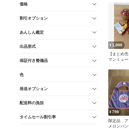
価格
割引オプション
あんしん鑑定
1,000
¥
出品形式
【まとめ売
マンミュー
保証付き整備品
色
発送オプション
配送料の負担
790
¥
タイムセール割引率
限定品 
メロンパン