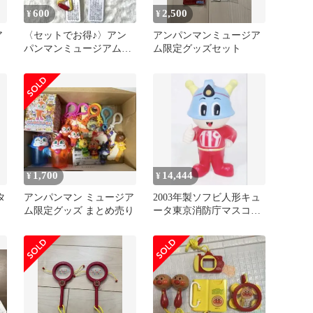
600
2,500
¥
¥
ア
〈セットでお得♪〉アン
アンパンマンミュージア
パンマンミュージアム名
ム限定グッズセット
古屋 非売品 でんでん
太鼓
1,700
14,444
¥
¥
タ
アンパンマン ミュージア
2003年製ソフビ人形キュ
ム限定グッズ まとめ売り
ータ東京消防庁マスコッ
トキャラクター記念品ノ
ベルティ