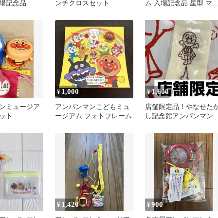
場記念品
ンチクロスセット
ム 入場記念品 星型 マ
カス タンバリン ラトル
1,000
1,600
¥
¥
ンミュージア
アンパンマンこどもミュ
店舗限定品！やなせた
ット
ージアム フォトフレーム
し記念館アンパンマン
ュージアム
1,420
900
¥
¥