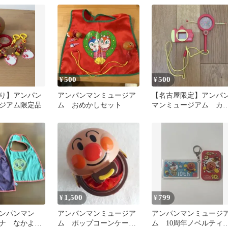
品）
500
500
¥
¥
り】アンパン
アンパンマンミュージア
【名古屋限定】アンパ
ジアム限定品
ム おめかしセット
マンミュージアム カ
ラ トイカメラ 来場
念品 おもちゃ
1,500
799
¥
¥
アンパンマン
アンパンマンミュージア
アンパンマンミュージ
ナ なかよし
ム ポップコーンケー
ム 10周年ノベルティ