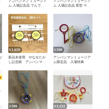
ュ
アンパンマン ミュージア
アンパンマンミュージア
ム 入場記念品 でんでん
ム 入場記念品 星型 マラ
太鼓 ペンダント 赤 正規
カス タンバリン ラトル
非売品
1,650
580
¥
¥
セ
新品未使用 やなせたか
アンパンマンミュージア
た
し記念館 アンパンマン
ム限定品 入場特典
ミュージアム マスキン
グテープ 2本
500
1,222
¥
¥