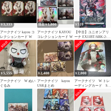
3,333
1,800
510
¥
現在 ¥
¥
アークナイツ kayou コ
アークナイツ KAYOU
【中古】ユニオンアリ
レクションカード W
コレクションカード W
ーナ EX11BT/ARK-2-
033[R★]：(キラ)W
5,555
2,400
2,000
¥
¥
¥
アークナイツ W ぬい
アークナイツ kayou
アークナイツ W トレ
ぐるみ
USRまとめ
ーディングカード SR
カード