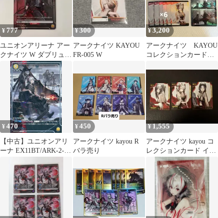
777
300
3,200
¥
¥
¥
ユニオンアリーナ アー
アークナイツ KAYOU
アークナイツ KAYOU
クナイツ W ダブリュー
FR-005 W
コレクションカード
R パラレル
W セット
470
450
1,555
¥
¥
¥
【中古】ユニオンアリ
アークナイツ kayou R
アークナイツ kayou コ
ーナ EX11BT/ARK-2-
バラ売り
レクションカード イネ
003[U★]：(キラ)W
ス シュヴァルツ W