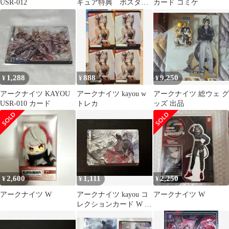
USR-012
ギュア特典 ポスタ
カード コミケ
ー ラバキー 缶バッ
ジ アクリルクリップ
1,288
888
9,250
¥
¥
¥
アークナイツ KAYOU
アークナイツ kayou w
アークナイツ 総ウェ グ
USR-010 カード
トレカ
ッズ 出品
2,600
1,111
2,250
¥
¥
¥
アークナイツ W
アークナイツ kayou コ
アークナイツ W
レクションカード W ケ
ルシー