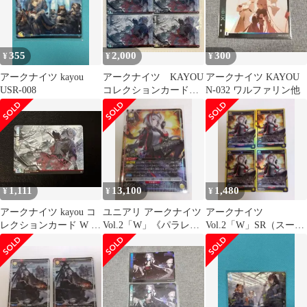
355
2,000
300
¥
¥
¥
アークナイツ kayou
アークナイツ KAYOU
アークナイツ KAYOU
USR-008
コレクションカード
N-032 ワルファリン他
W
1,111
13,100
1,480
¥
¥
¥
アークナイツ kayou コ
ユニアリ アークナイツ
アークナイツ
レクションカード W ケ
Vol.2「W」《パラレ
Vol.2「W」SR（スーパ
ルシー
ル》SR★★（スーパー
ーレア）４枚セット
レア★★）
黄