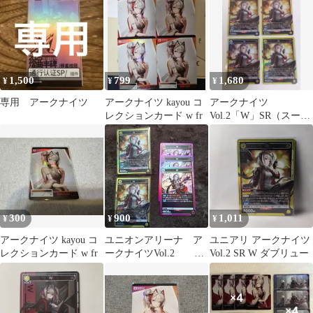
1,500
799
1,680
¥
¥
¥
専用 アークナイツ
アークナイツ kayou コ
アークナイツ
レクションカード w fr
Vol.2「W」SR（スーパ
ーレア）４枚セット
黄
300
900
1,011
¥
¥
¥
アークナイツ kayou コ
ユニオンアリーナ ア
ユニアリ アークナイツ
レクションカード w fr
ークナイツVol.2
Vol.2 SR W ダブリュー
W SR R まとめ売り