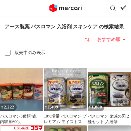
アース製薬 バスロマン 入浴剤 スキンケア の検索結果
並び替え
販売中のみ表示
2,222
1,499
1,800
¥
¥
¥
バスロマン3種類4点
10%増量 バスロマン プ
バスロマン 鬼滅の刃 2
内容量600g
レミアム モイストスキ
種セット 入浴剤
ンケア 2個セット