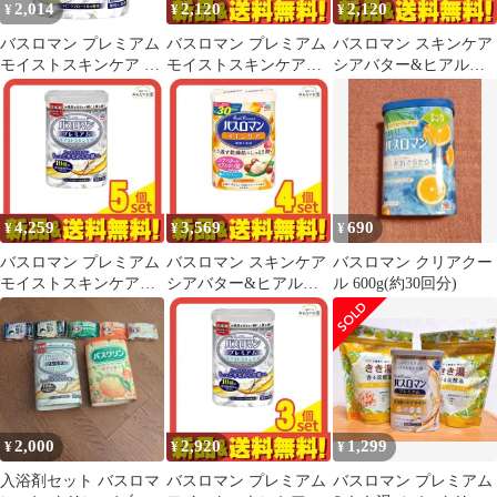
2,014
2,120
2,120
¥
¥
¥
バスロマン プレミアム
バスロマン プレミアム
バスロマン スキンケア
モイストスキンケア 薬
モイストスキンケア
シアバター&ヒアルロ
用入浴剤 600g 2個セッ
600g 2個セット まとめ
ン酸 600g 2個セット ま
ト まとめ売り
売り
とめ売り
4,259
3,569
690
¥
¥
¥
バスロマン プレミアム
バスロマン スキンケア
バスロマン クリアクー
モイストスキンケア
シアバター&ヒアルロ
ル 600g(約30回分)
600g 5個セット まとめ
ン酸 600g 4個セット ま
売り
とめ売り
2,000
2,920
1,299
¥
¥
¥
入浴剤セット バスロマ
バスロマン プレミアム
バスロマン プレミアム