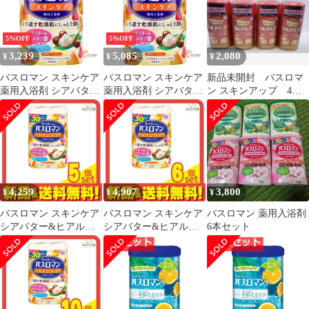
5%OFF
5%OFF
3,239
5,085
2,080
¥
¥
¥
バスロマン スキンケア
バスロマン スキンケア
新品未開封 バスロマ
薬用入浴剤 シアバター
薬用入浴剤 シアバター
ン スキンアップ 4個
＆ヒアルロン酸 600g 4
＆ヒアルロン酸 600g 7
セット アース製薬
個セット まとめ売り
個セット まとめ売り
4,259
4,907
3,800
¥
¥
¥
バスロマン スキンケア
バスロマン スキンケア
バスロマン 薬用入浴剤
シアバター&ヒアルロ
シアバター&ヒアルロ
6本セット
ン酸 600g 5個セット ま
ン酸 600g 6個セット ま
とめ売り
とめ売り