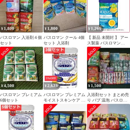
剤 バスソルト 粉末入浴
剤 医薬部外品
1,800
1,800
1,261
¥
¥
¥
バスロマン 入浴剤４個
バスロマン クール 4個
【 新品 未開封 】 アー
セット
セット 入浴剤
ス製薬 バスロマン
CLEAR(クリア) クール
未使用 送料無料
5%OFF
4,500
2,623
1,500
¥
¥
¥
バスロマン プレミアム
バスロマン プレミアム
入浴剤セット まとめ売
6個セット
モイストスキンケア 薬
り バブ 温泡 バスロマ
用入浴剤 600g 3個セッ
ン
ト まとめ売り