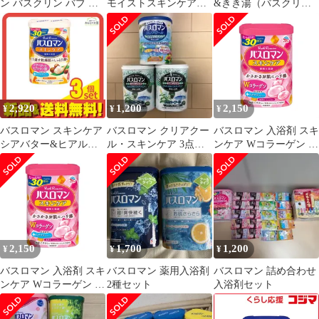
ン バスクリン バブ ま
モイストスキンケア
&きき湯（バスクリ
とめ売り
600g 3個セット まとめ
ン）×2の3個セット
売り
2,920
1,200
2,150
¥
¥
¥
バスロマン スキンケア
バスロマン クリアクー
バスロマン 入浴剤 スキ
シアバター&ヒアルロ
ル・スキンケア 3点セ
ンケア Wコラーゲン シ
ン酸 600g 3個セット ま
ット
トラスフローラルの香
とめ売り
り 600g 保湿 薬用 入浴
剤 バスソルト 粉末入浴
剤 医薬部外品
2,150
1,700
1,200
¥
¥
¥
バスロマン 入浴剤 スキ
バスロマン 薬用入浴剤
バスロマン 詰め合わせ
ンケア Wコラーゲン シ
2種セット
入浴剤セット
トラスフローラルの香
り 600g 保湿 薬用 入浴