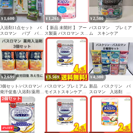
1,600
1,261
2,500
¥
¥
¥
入浴剤11点セット バ
【 新品 未開封 】 アー
バスロマン プレミア
スロマン バブ バス
ス製薬 バスロマン スキ
ム スキンケア
キューブ
ンケア Wミルクプロテ
イン 未使用 送料無料
2,699
3,569
4,380
¥
¥
¥
3個セット/バスロマン/
バスロマン プレミアム
新品 バスクリン バ
発汗促進/入浴剤/薬用/
モイストスキンケア
スロマン 入浴剤 ８
ホットヴィヒタの香り/
600g 4個セット まとめ
種類セット
アース製薬
売り
4%OFF