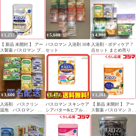
1,257
5,600
4,000
¥
¥
¥
【 新品 未開封 】 アー
バスロマン 入浴剤 10本
入浴剤・ボディケア 7
ス製薬 バスロマン プレ
セット
点セット まとめ売り
ミアム モイストスキン
ケア 600g 未使用 送料
無料
3,600
1,471
1,261
¥
¥
¥
入浴剤 バスクリン
バスロマン スキンケア
【 新品 未開封 】 アー
温泡 バスロマン 6
シアバター&ヒアルロ
ス製薬 バスロマン スキ
点セット
ン酸 600g
ンケア シアバター＆ヒ
アルロン酸 未使用 送料
無料