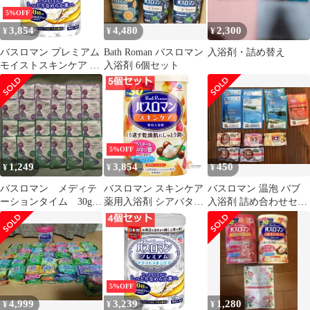
5%OFF
3,854
4,480
2,300
¥
¥
¥
バスロマン プレミアム
Bath Roman バスロマン
入浴剤・詰め替え
モイストスキンケア 薬
入浴剤 6個セット
用入浴剤 600g 5個セッ
ト まとめ売り
5%OFF
1,249
3,854
450
¥
¥
¥
バスロマン メディテ
バスロマン スキンケア
バスロマン 温泡 バブ
ーションタイム 30g 2
薬用入浴剤 シアバター
入浴剤 詰め合わせセッ
種 24包
＆ヒアルロン酸 600g 5
ト
個セット まとめ売り
5%OFF
4,999
3,239
1,280
¥
¥
¥