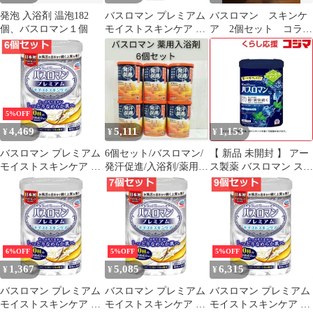
発泡 入浴剤 温泡182
バスロマン プレミアム
バスロマン スキンケ
個、バスロマン１個
モイストスキンケア 薬
ア 2個セット コラー
用入浴剤 600g 4個セッ
ゲン シアバター ヒ
ト まとめ売り
アルロン酸 おまけ
5%OFF
4,469
5,111
1,153
¥
¥
¥
バスロマン プレミアム
6個セット/バスロマン/
【 新品 未開封 】 アー
モイストスキンケア 薬
発汗促進/入浴剤/薬用/
ス製薬 バスロマン スー
用入浴剤 600g 6個セッ
ホットヴィヒタの香り/
パークールタイプ 未使
ト まとめ売り
アース製薬
用 送料無料
6%OFF
5%OFF
5%OFF
1,367
5,085
6,315
¥
¥
¥
バスロマン プレミアム
バスロマン プレミアム
バスロマン プレミアム
モイストスキンケア 薬
モイストスキンケア 薬
モイストスキンケア 薬