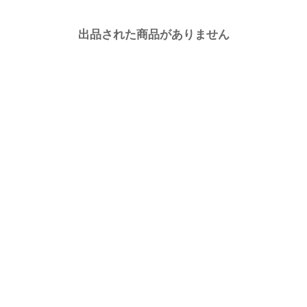
出品された商品がありません