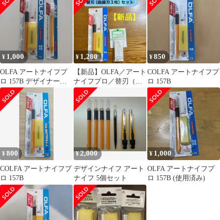
1,000
1,280
850
¥
¥
¥
OLFA アートナイフプ
【新品】OLFA／アート
COLFA アートナイフプ
ロ 157B デザイナーズ
ナイフプロ／替刃（曲
ロ 157B
ナイフ 216BY
線刃）セット
800
2,000
1,000
¥
¥
¥
COLFA アートナイフプ
デザインナイフ アート
OLFA アートナイフプ
ロ 157B
ナイフ 5個セット
ロ 157B (使用済み)