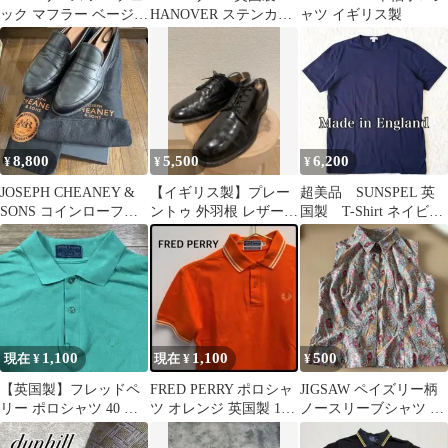
ック マフラー ベージュ
HANOVER ステンカラ
ャツ イギリス製
ラムウール 英国製 冬
ーコート ノバチェッ
ク ベージュ
8,800
5,500
6,200
¥
¥
¥
JOSEPH CHEANEY &
【イギリス製】プレー
超美品 SUNSPEL 英
SONS コインローファ
ントゥ 外羽根 レザーシ
国製 T-Shirt ネイビ
ー ブラック 英国製
ューズ ブラック
ー コットン M
1,100
1,100
500
現在 ¥
現在 ¥
¥
【英国製】フレッドペ
FRED PERRY ポロシャ
JIGSAW ペイズリー柄
リー ポロシャツ 40 エ
ツ オレンジ 英国製 10
ノースリーブシャツ 英
メラルドグリーン 月桂
サイズ
国製
樹刺繍