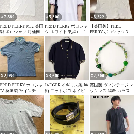
7,580
5,300
5,222
¥
¥
¥
FRED PERRY M12 英国
FRED PERRY ポロシャ
【英国製】FRED
製 ポロシャツ 月桂樹ロ
ツ ホワイト 刺繍ロゴ
PERRY ポロシャツ 36
ゴ 白 緑 40 L
ライン 英国製
ブラック ブルー ホ
ワイト
2,950
3,600
2,200
¥
¥
¥
FRED PERRY ポロシャ
JAEGER イギリス製 半
英国製 ヴィンテージ ネ
ツ 英国製 36インチ
袖 ニットポロ ネイビー
ックレス 翡翠 ガラスビ
ゴールドライン
ーズ ハート フラワー