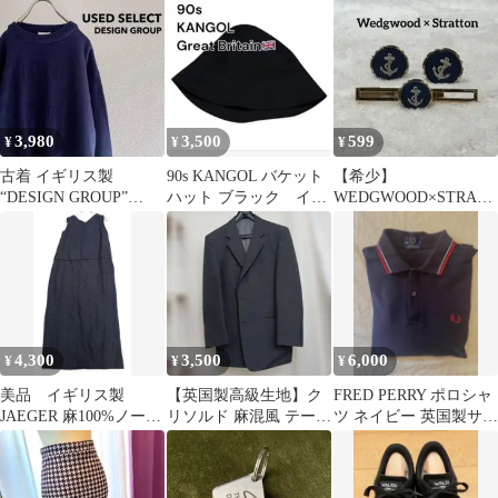
古着
トン S
3,980
3,500
599
¥
¥
¥
古着 イギリス製
90s KANGOL バケット
【希少】
“DESIGN GROUP”
ハット ブラック イギ
WEDGWOOD×STRATT
Design Knit
リス製 vintage
ON カフス タイピン セ
ット 英国製
4,300
3,500
6,000
¥
¥
¥
美品 イギリス製
【英国製高級生地】ク
FRED PERRY ポロシャ
JAEGER 麻100%ノース
リソルド 麻混風 テーラ
ツ ネイビー 英国製サイ
リーブロングワンピー
ードジャケット ダーク
ズ40
ス 黒38
グレー M位