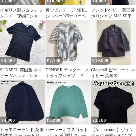
1,000
16,500
4,000
¥
¥
¥
イギリス製ジムフレッ
希少ビンテージ MHL.
フレッドペリー 英国製
クス ロゴ刺繍Tシャツ
シルバー925ナローベル
ポロシャツ M12 SP半袖
M杢グレー
ト 英国製 ホールマーク
鹿の子 ピンク フェード
感
2,500
7,700
19,000
¥
¥
¥
SUNSPEL 英国製 ネイ
TENDER テンダー ス
Gloverall ピーコート ネ
ビー Vネック Tシャツ
トライプシャツ イギ
イビー 英国製
Sサイズ イングランド
リス製
4,000
5,380
2,100
¥
¥
¥
トゥモローランド 英国
ハーレーオブスコット
【Aquascutum】ヴィン
製生地 テーラードジャ
ランド 英国製 クルーネ
テージ 長袖シャツ ブラ