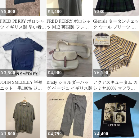
5,000
4,480
380
¥
¥
¥
FRED PERRY ポロシャ
FRED PERRY ポロシャ
Glenisla タータンチェッ
ツ イギリス製 早い者勝
ツ M12 英国製 フレッ
ク ウール プリーツ ス
ち
ドペリー黒
カート 英国製
3,500
4,900
6,190
¥
¥
¥
JOHN SMEDLEY 半袖
Brady ショルダーバッ
アクアスキュータム カ
ニット 毛100% ジョ
グ ベージュ イギリス製
シミヤ100% マフラー
ンスメドレー 英国製
英国製 クラブチェッ
ク柄
1,800
4,799
4,400
¥
¥
¥