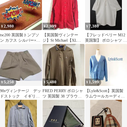
2,980
2,999
7,380
¥
¥
¥
tsc200 英国製トンプソ
【英国製ヴィンテー
【フレッドペリー M12
ン カフス シルバー×カ
ジ】St Michael【XL】
英国製】 ポロシャツ 白
ラフル「KAPOW！」
ウールカーデ
M 38
レッド
5,250
5,480
1,599
¥
¥
¥
90sヴィンテージ デッ
FRED PERRY ポロシャ
【Lyle&Scott】英国製
ドストック イギリス
ツ 英国製 38 ブラウン
ラムウールカーディガ
王室領 香港製 ショ
フレッドペリー長袖
ン イーグルロゴ 水
ートパンツ 31
色