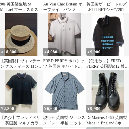
90s 英国製生地 St
Au Vrai Chic Britain オ
英国製ザ・ビートルズ
Michael マークス＆スペ
ーブライ パンツ ス
LETITBETシャツ2012
ンサー
トライプ 英国製
年MADE INUKアップ
ル
18,000
4,980
9,900
¥
¥
¥
【英国製】ヴィンテー
FRED PERRY ポロシャ
【使用数回】FRED
ジ クスティーズ ロンド
ツ 英国製 ホワイト
PERRY 英国製M12 希少
ン ボーターハット カン
M12N 36
カラー 黒/青/灰ポロシ
カン帽 57
ャツ
2,800
6,640
9,980
¥
¥
¥
【希少】フレッドペリ
現行✨ 英国製 ジョンス
Dr.Martens 1460 英国製
ー 英国製 マルチカラー
メドレー 半袖 ニットポ
Made in England 8ホー
ライン ポロシャツ 黒
ロ シーアイランドコッ
ル