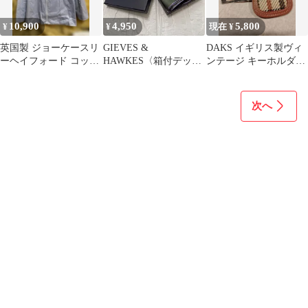
10,900
4,950
5,800
¥
¥
現在 ¥
英国製 ジョーケースリ
GIEVES &
DAKS イギリス製ヴィ
ーヘイフォード コット
HAWKES〈箱付デッド
ンテージ キーホルダー
ンジップジャケット グ
ストック〉 00s イギリ
ハウスチェック柄
レー M
ス製 小紋柄 ポケットチ
ーフ オリーブグリーン
次へ
×ラベンダー / ギーヴス
アンドホークス