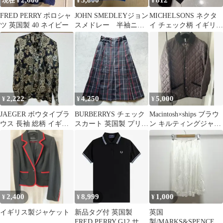
2,600
3,800
812
現在 ¥
¥
¥
FRED PERRY ポロシャ
JOHN SMEDLEYジョン
MICHELSONS ネクタ
ツ 英国製 40 ネイビー
スメドレー 半袖ニッ
イ チェック柄 イギリス
ト イギリス製
製
2,222
4,250
5,000
¥
¥
¥
JAEGER ボウタイブラ
BURBERRYS チェック
Macintosh×ships ブラウ
ウス 長袖 総柄 イギリ
スカート 英国製 プリー
ン キルティングジャケ
ス製
ツ vintage トラッド
ット L 英国製
2,400
8,999
1,000
¥
¥
¥
イギリス製ジャケット
新品タグ付 英国製
英国
FRED PERRY G12 サイ
製/MARKS&SPENCER/