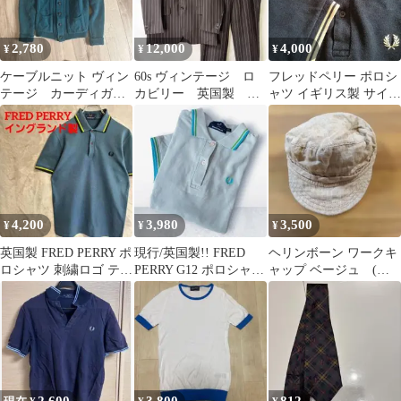
2,780
12,000
4,000
¥
¥
¥
ケーブルニット ヴィン
60s ヴィンテージ ロ
フレッドペリー ポロシ
テージ カーディガン
カビリー 英国製 ス
ャツ イギリス製 サイズ
イギリス製
トライプ TALON サ
36
マーウール
4,200
3,980
3,500
¥
¥
¥
英国製 FRED PERRY ポ
現行/英国製!! FRED
ヘリンボーン ワークキ
ロシャツ 刺繍ロゴ ティ
PERRY G12 ポロシャツ
ャップ ベージュ (麻
ップライン 黒黄
イン刺繍 L
100% イギリス製)