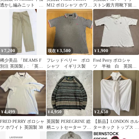
透かし編みニット ビ
M12 ポロシャツ ホワイ
ストン殿方用靴下留め
ンテージ
ト サイズL 綿100％
ソックサスペンダー黒
B050
7,200
3,500
1,900
¥
現在 ¥
¥
稀少美品 「BEAMS F
フレッドペリー ポロ
Fred Perry ポロシャ
別注 英国製」: 「英国
シャツ イギリス製
ツ 半袖 白 英国
ミリタリーのヴィンテ
製 イングランド製
ージ」
白
4,499
4,950
2,650
¥
¥
¥
FRED PERRY ポロシャ
英国製 PEREGRINE 総
【新品】LONDON ホル
ツ ホワイト 英国製 38
柄ニットセーター フェ
ターネック トップス イ
アアイル柄 希少 ユーロ
ンフィニティ イギリス