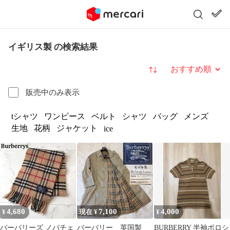
イギリス製 の検索結果
並び替え
販売中のみ表示
tシャツ
ワンピース
ベルト
シャツ
バッグ
メンズ
生地
花柄
ジャケット
ice
4,680
7,100
4,000
¥
現在 ¥
¥
バーバリーズ ノバチェ
バーバリー 英国製
BURBERRY 半袖ポロシ