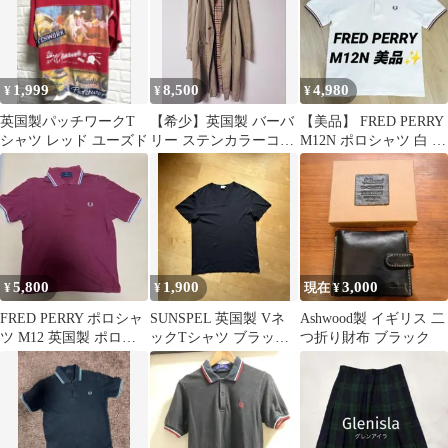
1,999
8,500
4,980
¥
¥
¥
英国製パッチワークT
【希少】英国製 バーバ
【美品】 FRED PERRY
シャツ レッド ユーズド
リー ステンカラーコー
M12N ポロシャツ 白 英
ト
国製 S メンズ
5,800
1,900
3,000
¥
¥
現在 ¥
FRED PERRY ポロシャ
SUNSPEL 英国製 Vネ
Ashwood製 イギリス 二
ツ M12 英国製 ポロシ
ックTシャツ ブラック
つ折り財布 ブラック
ャツ ボルドー色
S