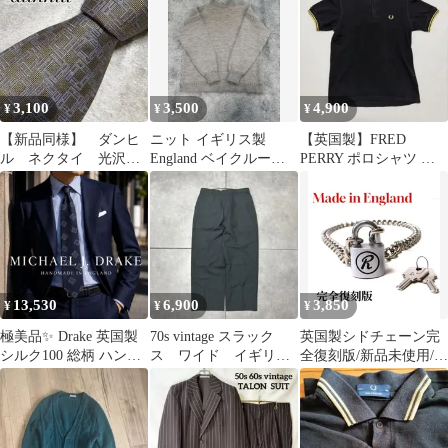
3,100
3,500
4,900
¥
¥
¥
【新品同様】 ダンヒ
ニット イギリス製
【英国製】FRED
ル ネクタイ 光沢
England ベイクルーズ
PERRY ポロシャツ ブ
感 d柄 ロゴグラム
EDIFFICE エディフィ
ラック 36
総柄 イギリス製
ス
13,530
6,900
3,850
¥
¥
¥
極美品✨ Drake 英国製
70s vintage スラック
英国製シドチェーン完
シルク100 総柄 ハンド
ス ワイド イギリス
全復刻版/新品未使用/鍵
メイド ネクタイ
製
が開きます