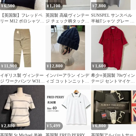
6,500
1,100
7,800
¥
¥
¥
【英国製】フレッドペ
英国製 高級ヴィンテー
SUNSPEL サンスペル
リー M12 ポロシャツ
ジ チェック柄タックフ
半袖Tシャツ グレー S
40 L 紺 水色 刺繍ロ
レアスカート S相当
コットン100% 英国製
ゴ
11,900
12,800
1,600
¥
¥
¥
イギリス製 ヴィンテー
インバーアラン インデ
希少⭐️英国製 70sヴィン
ジ ワークパンツ W31
ィゴ コットンニット帽
テージ セントマイケル
デッドストック オリー
英国製
半袖シャツワンピース
ブ 英国製
赤UK12
2,880
5,499
6,800
¥
¥
¥
英国製 St Michael 半袖
英国製 FRED PERRY
英国製アルバートサー