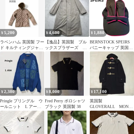
古着
製
5,200
4,600
1,880
¥
¥
¥
ラベンハム 英国製 フー
【逸品】英国製 ブル
BERNSTOCK SPEIRS
ド キルティングジャケ
ックスブラザーズ ラ
バニーキャップ 英国製
ット 36 ブラウン フー
イナー付 ロング バ
ウサ耳
ド付き
ルマカーンコート
2,380
8,000
17,100
¥
¥
¥
Pringle プリングル ウ
Fred Perry ポロシャツ
英国製
ールニット L アーガ
ブラック 英国製 38
GLOVERALL MONT
イル柄 パッチワー
ネイビー XS表記
ク 英国製
（S〜М程度）