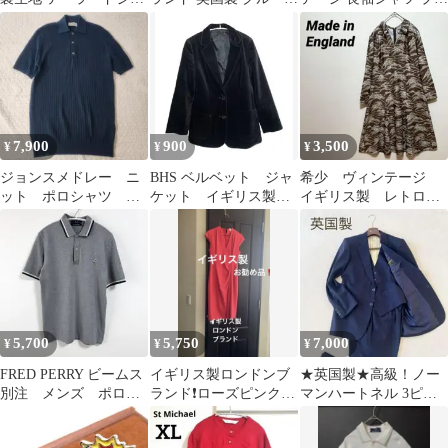
ケット ネイビー チェッ
ックニットセーター ウ
ック 英国製 M
ク モヘヤ
ール 34 S
7,900
900
3,500
¥
¥
¥
ジョンスメドレー ニ
BHS ベルベット ジャ
希少 ヴィンテージ
ット ポロシャツ 半
ケット イギリス製
イギリス製 レトロワ
袖 ワッフル ウー
ビンテージ 英国
ンピース シャツワン
ル イギリス製
ピース
5,700
5,750
7,000
¥
¥
¥
FRED PERRY ビームス
イギリス製ロンドンブ
★英国製★高級！ノー
別注 メンズ ポロシ
ランド❗️ローズピンク系
マンハートネル 3ピー
ャツ グレー 英国製 38
ノースリーブ ワンピー
ス セットアップ 濃紺
ス新品未使用
シャドー L