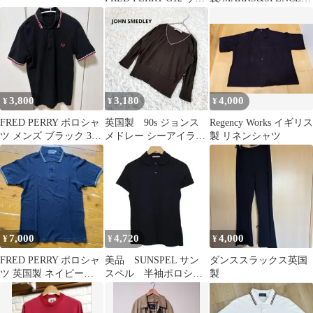
ズ10 P65
ペチコート/レース/スカ
ート/ホワイト
3,800
3,180
4,000
¥
¥
¥
FRED PERRY ポロシャ
英国製 90s ジョンス
Regency Works イギリス
ツ メンズ ブラック 36
メドレー シーアイラン
製 リネンシャツ
サイズ 英国製
ドコットン Ｖネックニ
ット 旧タグ
7,000
4,720
4,000
¥
¥
¥
FRED PERRY ポロシャ
美品 SUNSPEL サン
ダンススラックス英国
ツ 英国製 ネイビー
スペル 半袖ポロシャ
製
M12
ツ イギリス製 ブラ
ック M