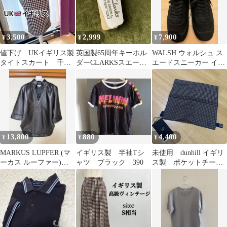
3,500
2,999
7,900
¥
¥
¥
値下げ UKイギリス製
英国製65周年キーホル
WALSH ウォルシュ ス
タイトスカート 千鳥
ダーCLARKSスエード
エードスニーカー イギ
格子柄タイトスカー
クリーナー生ゴム イン
リス製 42
ト モノトーン
グランド製
13,800
880
4,400
¥
¥
¥
MARKUS LUPFER (マ
イギリス製 半袖Tシ
未使用 dunhill イギリ
ーカス ルーファー)の
ャツ ブラック 390
ス製 ポケットチー
レザートップス。イギ
フ シルク ブラウン
リス製
系