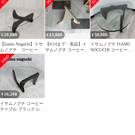
ト イサム・ノグチ デザ
19mm
イナーズソファ 北欧 モ
ダン カーブソファ リビ
ング おしゃれ インテリ
ア家具
20,000
15,000
30,000
¥
¥
¥
【Isamu Noguchi】イサ
【8/14まで・美品】イ
イサムノグチ ISAMU
ムノグチ コーヒーテ
サムノグチ コーヒーテ
NOGUCHI コーヒーテ
ーブル
ーブル リプロダクト
ーブル センターテーブ
ル
16,200
¥
イサムノグチ コーヒー
テーブル ブラック レア
カラー リプロダクト