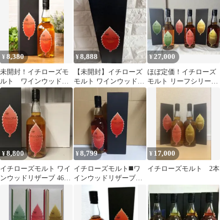
カル ホワイト
ン
8,380
8,888
27,000
¥
¥
¥
未開封！イチローズモ
【未開封】イチローズ
ほぼ定価！イチローズ
ルト ワインウッドリ
モルト ワインウッドリ
モルト リーフシリーズ
ザーブ Ichiros Malt
ザーブ 700ml
3本セット
8,800
8,799
17,000
¥
¥
¥
イチローズモルト ワイ
イチローズモルト◼️ワ
イチローズモルト 2本
ンウッドリザーブ 46%
インウッドリザーブ
700ml 箱付 ウイスキー
【WWR】
▲46％⚫700ml★1本箱
入