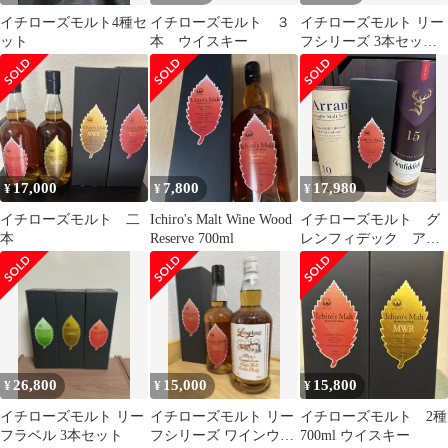
イチローズモルト4種セ
イチローズモルト ３
イチローズモルト リー
ット
本 ウイスキー
フシリーズ 3本セット
700ml 未開栓
17,000
7,800
17,980
¥
¥
¥
イチローズモルト 二
Ichiro's Malt Wine Wood
イチローズモルト グ
本
Reserve 700ml
レンフィデック アラ
ン セット
26,800
15,000
15,800
¥
¥
¥
イチローズモルト リー
イチローズモルト リー
イチローズモルト 2種
フラベル 3本セット
フシリーズ ワインウッ
700ml ウイスキー