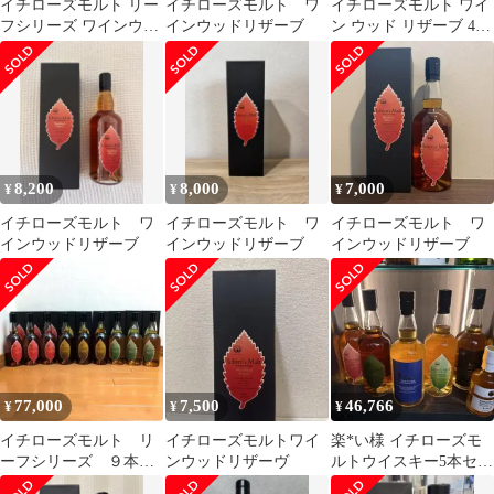
イチローズモルト リー
イチローズモルト ワ
イチローズモルト ワイ
フシリーズ ワインウッ
インウッドリザーブ
ン ウッド リザーブ 46
ドリザーブ 未開封 メ
度 700ml / (株）ベンチ
ルカリ祭価格
ャーウイスキー秩父蒸
留所【 6626 】 【 ウィ
スキー 】
8,200
8,000
7,000
¥
¥
¥
イチローズモルト ワ
イチローズモルト ワ
イチローズモルト ワ
インウッドリザーブ
インウッドリザーブ
インウッドリザーブ
77,000
7,500
46,766
¥
¥
¥
イチローズモルト リ
イチローズモルトワイ
楽*い様 イチローズモ
ーフシリーズ ９本セ
ンウッドリザーヴ
ルトウイスキー5本セッ
ット
ト＋おまけ1本