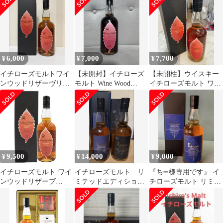
6,000
7,000
7,700
¥
¥
¥
イチローズモルトワイ
【未開封】イチローズ
【未開柱】ウイスキー
ンウッドリザーヴリー
モルト Wine Wood
イチローズモルト ワイ
フラベル
Reserve
ンウッドリザーブ
9,500
14,000
9,000
¥
¥
¥
イチローズモルト ワイ
イチローズモルト リ
『ち➖様専用です』 イ
ンウッドリザーブ
ミテッドエディショ
チローズモルト リミテ
WWR 700ｍｌ
ン、クラシカルエディ
ッドエディション
ション