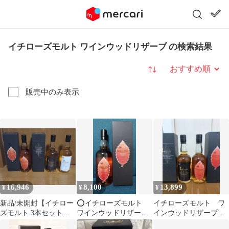
イチローズモルト ワインウッドリザーブ の検索結果
並び替え
販売中のみ表示
16,946
8,100
13,899
¥
¥
¥
新品/未開封【イチロー
⭕️イチローズモルト
イチローズモルト ワ
ズモルト 3本セット】
ワインウッドリザー
インウッドリザーブ&
ワインウッド クラシ
ブ ウイスキー
クラシカルエディショ