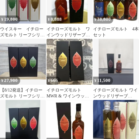
19,800
8,888
38,800
¥
¥
¥
ウイスキー イチロー
イチローズモルト ワ
イチローズモルト 4本
ズモルト リーフシリー
インウッドリザーブ
セット
ズ 200ml 3本セット
46度 700ml
27,900
666
11,500
¥
¥
¥
【8/12発送】イチロー
イチローズモルト
イチローズモルト ワイ
ズモルト リーフシリー
MWR & ワインウッド
ンウッドリザーブ
ズ ３種類
リザーブ 空箱
WWR