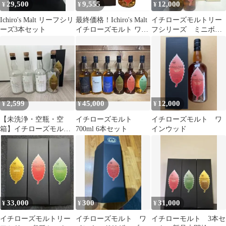
29,500
9,555
12,000
¥
¥
¥
Ichiro's Malt リーフシリ
最終価格！Ichiro's Malt
イチローズモルトリー
ーズ3本セット
イチローズモルト ワイ
フシリーズ ミニボト
ンウッドリザーブ
ル2本
2,599
45,000
12,000
¥
¥
¥
【未洗浄・空瓶・空
イチローズモルト
イチローズモルト ワ
箱】イチローズモルト4
700ml 6本セット
インウッド
本セット
33,000
300
31,000
¥
¥
¥
イチローズモルトリー
イチローズモルト ワ
イチローモルト 3本セ