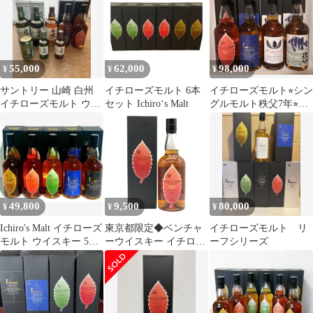
】 【 ウィスキー・おつ
まみセット 】【 送料無
料 】
55,000
62,000
98,000
¥
¥
¥
サントリー 山崎 白州
イチローズモルト 6本
イチローズモルト⭐︎シン
イチローズモルト ウイ
セット Ichiro‘s Malt
グルモルト秩父7年⭐︎グ
スキーセット
ラバーコレクション29
番⭐︎他3本
49,800
9,500
80,000
¥
¥
¥
Ichiro's Malt イチローズ
東京都限定◆ベンチャ
イチローズモルト リ
モルト ウイスキー 5本
ーウイスキー イチロー
ーフシリーズ
セット
ズモルト WWR【E3】