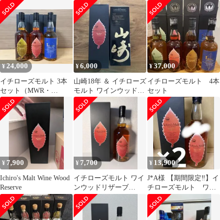
ドリザーブ１本 ロン
グロウ１本
24,000
6,000
37,000
¥
¥
¥
イチローズモルト 3本
山崎18年 ＆ イチローズ
イチローズモルト 4本
セット（MWR・
モルト ワインウッドリ
セット
WWR・リミテッドエデ
ザーブ 空箱
ィション）
7,900
7,700
13,900
¥
¥
¥
Ichiro's Malt Wine Wood
イチローズモルト ワイ
J*A様 【期間限定‼️】イ
Reserve
ンウッドリザーブ
チローズモルト ワイ
WWR 700ml 46% 未開
ンウッドリザーヴ
栓 箱付
700ml 2