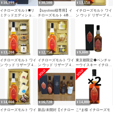
10,999
30,500
13,150
¥
¥
¥
イチローズモルト◼️リ
【kayofemi様専用】イ
イチローズモルト ワイ
ミテッドエディション
チローズモルト 4本セ
ン ウッド リザーブ 46
▲48度●700ml★1本箱
ット
度 700ml ＋ チーズおつ
入り
まみ3種セット 【 9324
】【 ウィスキー・おつ
まみセット 】【 要冷蔵
】【 送料無料 】
13,200
12,750
9,000
¥
¥
¥
イチローズモルト ワイ
イチローズモルト ワイ
東京都限定◆ベンチャ
ン ウッド リザーブ 46
ン ウッド リザーブ 46
ーウイスキー イチロー
度 700ml ＋ おつまみ 3
度 700ml ＋ いぶりがっ
ズモルト ワインウッド
種セット 【 9317 】 【
こ3点セット 【 9315 】
リザーブ【J4】
ウィスキー・おつまみ
【 ウィスキー・おつま
セット 】【 送料無料
みセット 】【 送料無料
】
】
14,000
16,720
14,000
¥
¥
¥
イチローズモルト ワイ
新品/未開封【イチロー
こ*ま様 イチローズモ