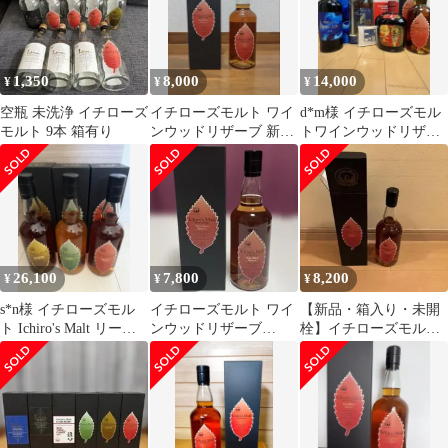
1,350
8,000
14,000
¥
¥
¥
空瓶 未洗浄 イチローズ
イチローズモルト ワイ
d*m様 イチローズモル
モルト 9本 箱有り
ンウッドリザーブ 新品
トワインウッドリザー
未開封
ブ 計4本
26,100
7,800
8,200
¥
¥
¥
s*n様 イチローズモル
イチローズモルト ワイ
【新品・箱入り・未開
ト Ichiro's Malt リーフ
ンウッドリザーブ
栓】イチローズモルト
シリーズ 3本セッ
700ml
ワインウッドリザーブ
リーフラベル