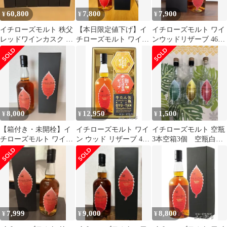
60,800
7,800
7,900
¥
¥
¥
イチローズモルト 秩父
【本日限定値下げ】イ
イチローズモルト ワイ
レッドワインカスク リ
チローズモルト ワイン
ンウッドリザーブ 46%
ーフシリーズ 含 箱付 6
ウッドリザーブ 46%
700ml 箱付 ウイスキー
本セット
700ml
8,000
12,950
1,500
¥
¥
¥
【箱付き・未開栓】イ
イチローズモルト ワイ
イチローズモルト 空瓶
チローズモルト ワイン
ン ウッド リザーブ 46
3本空箱3個 空瓶白ラ
ウッドリザーブ 700ml
度 700ml ＋ 人気のディ
ベルおまけ キャンペ
ップソース2種と缶詰お
ーン中値引き
つまみのセット 【 9316
】 【 ウィスキー・おつ
まみセット 】【 送料無
料 】
7,999
9,000
8,800
¥
¥
¥