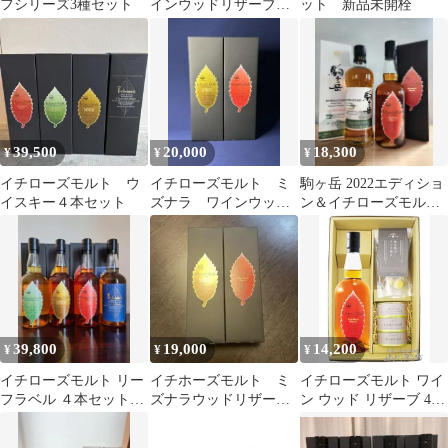
フシリーズ3種セット
インウッドリザーブ
ット 新品未開栓
カートン
39,500
20,000
18,300
¥
¥
¥
イチローズモルト ウ
イチローズモルト ミ
駒ヶ岳 2022エディショ
イスキー４本セット
ズナラ ワインウッ
ン＆イチローズモルト
ド 2種セット
ワインウッドリザーブ
ウィスキー
39,800
19,000
14,200
¥
¥
¥
イチローズモルト リー
イチホーズモルト ミ
イチローズモルト ワイ
フラベル ４本セット新
ズナラウッドリザー
ン ウッド リザーブ 46
品箱付き(DD旧ボトル)
ブ ワインウッドリザ
度 700ml ＋ 北海道おつ
ーブ
まみ4種セット 【 9322