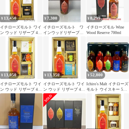
13,450
7,300
8,299
¥
¥
¥
イチローズモルト ワイ
イチローズモルト ワ
イチローズモル Wine
ン ウッド リザーブ 46
インウッドリザーブ
Wood Reserve 700ml
度 700ml ＋ 缶詰おつま
未開封
み3種セット 【 9321 】
【 ウィスキー・おつま
みセット 】【 送料無料
】
13,050
13,350
52,800
¥
¥
¥
イチローズモルト ワイ
イチローズモルト ワイ
Ichiro's Malt イチローズ
ン ウッド リザーブ 46
ン ウッド リザーブ 46
モルト ウイスキー 5本
度 700ml ＋ クリームチ
度 700ml ＋ おつまみ3
セット
ーズ2種 + めんたい豚
種セット 【 9320 】 【
角煮セット 【 9318 】
ウィスキー・おつまみ
【 ウィスキー・おつま
セット 】【 送料無料
みセット 】【 送料無料
】
】