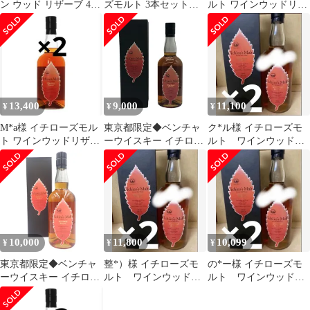
ン ウッド リザーブ 46
ズモルト 3本セット】
ルト ワインウッドリザ
度 700ml ＋ チーズおつ
ワインウッド クラシ
ーブ WWR 2本
まみ4種セット 【 9323
カル ホワイト
】【 ウィスキー・おつ
まみセット 】【 要冷蔵
】【 送料無料 】
13,400
9,000
11,100
¥
¥
¥
M*a様 イチローズモル
東京都限定◆ベンチャ
ク*ル様 イチローズモ
ト ワインウッドリザー
ーウイスキー イチロー
ルト ワインウッドリ
ブ WWR 2本
ズモルト ワインウッド
ザーヴ 2本
【U1】
10,000
11,800
10,099
¥
¥
¥
東京都限定◆ベンチャ
整*）様 イチローズモ
の*ー様 イチローズモ
ーウイスキー イチロー
ルト ワインウッドリ
ルト ワインウッドリ
ズモルト ワインウッド
ザーヴ 2本
ザーヴ 2本
リザーブ【H4】