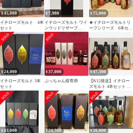
45,000
7,980
75,000
¥
¥
¥
イチローズモルト 4本
イチローズモルト ワイ
★イチローズモルトリ
セット
ンウッドリザーブ
ーフシリーズ 6本セッ
700ml
ト
24,000
37,000
47,300
¥
¥
¥
イチローズモルト 3本
ぷっちゃん様専用
【8/12発送】イチロー
セット
ズモルト 4本セット リ
ーフラベル
43,000
24,500
26,000
¥
¥
¥