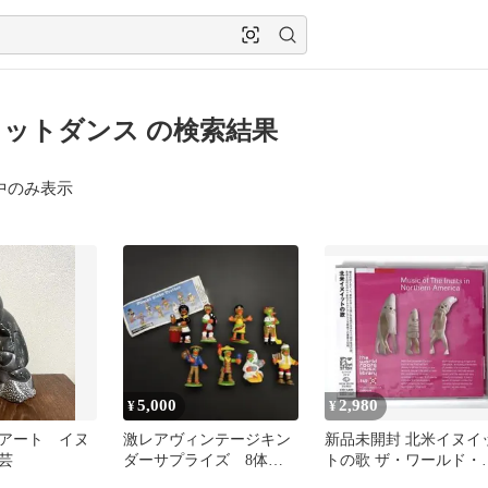
ットダンス の検索結果
中のみ表示
5,000
2,980
¥
¥
アート イヌ
激レアヴィンテージキン
新品未開封 北米イヌイ
芸
ダーサプライズ 8体コ
トの歌 ザ・ワールド・
ンプリート
ーツ・ミュージック・