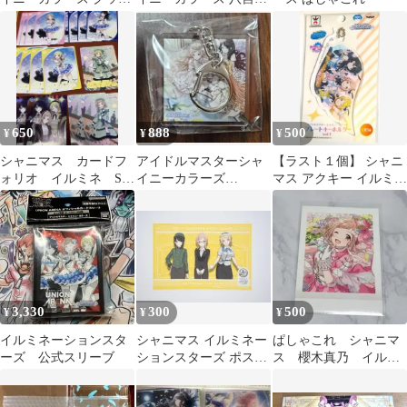
セット
ぐる アクリルカード 2
枚セット
650
888
500
¥
¥
¥
シャニマス カードフ
アイドルマスターシャ
【ラスト１個】 シャニ
ォリオ イルミネ SR
イニーカラーズ
マス アクキー イルミネ
以下 17枚
ECHOES 01 アクリルキ
ーションスターズ ナム
ーホルダー
コ限定
3,330
300
500
¥
¥
¥
イルミネーションスタ
シャニマス イルミネー
ぱしゃこれ シャニマ
ーズ 公式スリーブ
ションスターズ ポスト
ス 櫻木真乃 イルミ
カード 283shop 2026
ネーションスターズ
アイマス チェキ