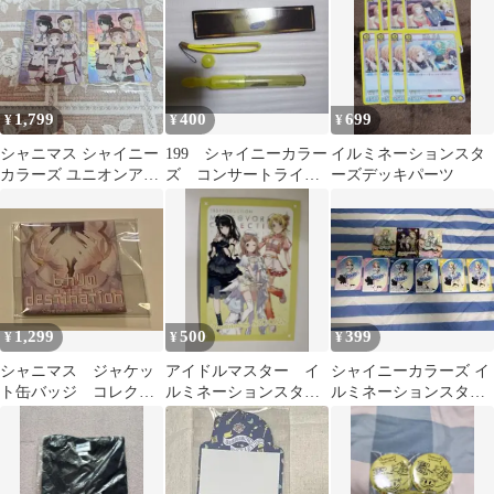
1,799
400
699
¥
¥
¥
シャニマス シャイニー
199 シャイニーカラー
イルミネーションスタ
カラーズ ユニオンアリ
ズ コンサートライ
ーズデッキパーツ
ーナ イルミネーション
ト イルミネーション
スターズ
スターズ ４
1,299
500
399
¥
¥
¥
シャニマス ジャケッ
アイドルマスター イ
シャイニーカラーズ イ
ト缶バッジ コレクシ
ルミネーションスター
ルミネーションスター
ョン イルミネーション
ズ イラストカード
ズ 9枚セット
スターズ