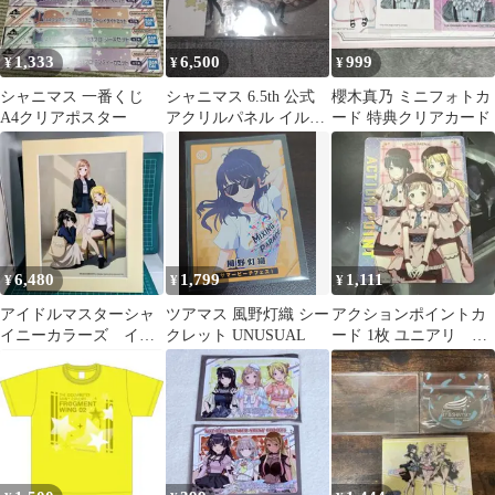
1,333
6,500
999
¥
¥
¥
シャニマス 一番くじ
シャニマス 6.5th 公式
櫻木真乃 ミニフォトカ
A4クリアポスター
アクリルパネル イルミ
ード 特典クリアカード
ネーションスターズ
6,480
1,799
1,111
¥
¥
¥
アイドルマスターシャ
ツアマス 風野灯織 シー
アクションポイントカ
イニーカラーズ イル
クレット UNUSUAL
ード 1枚 ユニアリ シ
ミネーションスター
ャニマス
ズ ファイングラフ