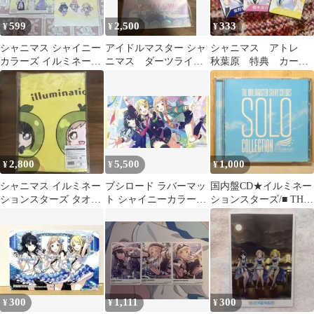
599
2,500
333
¥
¥
¥
シャニマス シャイニー
アイドルマスター シャ
シャニマス アトレ
カラーズ イルミネーシ
ニマス ダーツライブ
秋葉原 特典 カー
ョンスターズ ポストカ
カード イルミネーショ
ド イルミネーション
ード セット
ンスターズ
スターズ
2,800
5,500
1,000
¥
¥
¥
シャニマス イルミネー
ブシロード ラバーマッ
国内盤CD★イルミネー
ションスターズ タオル
ト シャイニーカラーズ
ションスターズ/■ THE
7thライブ
イルミネーションスタ
IDOLM@STER SHINY
ーズ
COLORS SOLO
COLLECTION -1stLIVE
FLY TO THE SHINY
SKY-
【LACZ10018/45407742
01938】P71294
300
1,111
300
¥
¥
¥