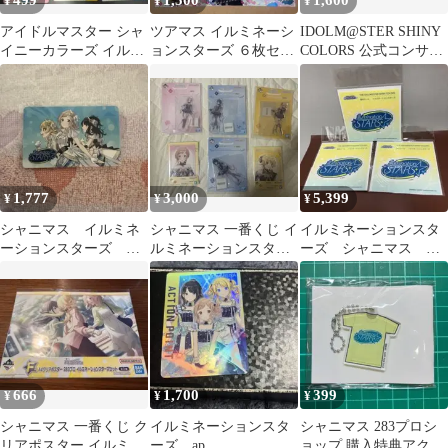
499
1,500
1,600
¥
¥
¥
アイドルマスター シャ
ツアマス イルミネーシ
IDOLM@STER SHINY
イニーカラーズ イルミ
ョンスターズ ６枚セッ
COLORS 公式コンサー
ネーションスターズ カ
ト
トライト セット
ードフォリオ
1,777
3,000
5,399
¥
¥
¥
シャニマス イルミネ
シャニマス 一番くじ イ
イルミネーションスタ
ーションスターズ 秋
ルミネーションスター
ーズ シャニマス ス
葉原おもてなしカード
ズアクリルスタンド招
テッカー イルミネ
待状 セット
シール アイマス
666
1,700
399
¥
¥
¥
シャニマス 一番くじ ク
イルミネーションスタ
シャニマス 283プロシ
リアポスター イルミネ
ーズ ap
ョップ 購入特典アクキ