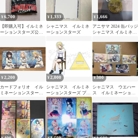
6,700
1,333
1,666
¥
¥
¥
【即購入可】イルミネ
シャニマス イルミネ
アニサマ 2024 缶バッジ
ーションスターズ公式
ーションスターズ
シャニマス イルミネー
スウェット M
ションスターズ サイン
3個
2,200
2,000
300
¥
¥
¥
カードフォリオ イル
シャニマス イルミネ
シャニマス ウエハー
ミネーションスター
ーションスターズ プロ
ス イルミネーション
ズ 真乃 灯織 めぐ
デュース 公式アクスタ
スターズ まとめ売り
る
八宮めぐる