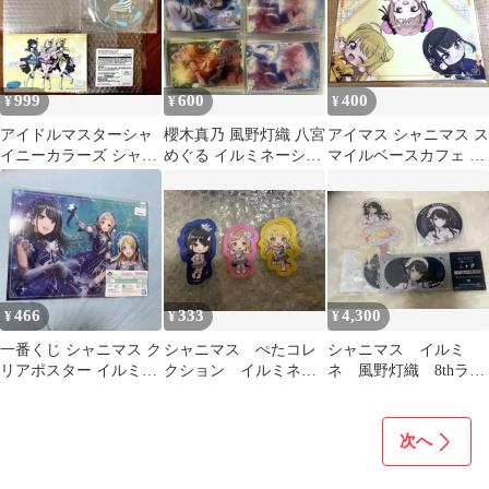
999
600
400
¥
¥
¥
アイドルマスターシャ
櫻木真乃 風野灯織 八宮
アイマス シャニマス ス
イニーカラーズ シャニ
めぐる イルミネーショ
マイルベースカフェ 特
マス Blu-ray アソビス
ンスターズ ウエハース
典 カード ブロマイド
トア特典
カード
イルミネ
466
333
4,300
¥
¥
¥
一番くじ シャニマス ク
シャニマス ぺたコレ
シャニマス イルミ
リアポスター イルミネ
クション イルミネー
ネ 風野灯織 8thライ
ーションスターズ めぐ
ションスターズ
ブ アクスタ 缶バッ
る 真乃
ジ チケット
次へ