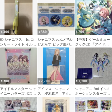
03 / イルミネーション
コラボ
スターズ×アルストロメ
リア×シーズ /
300
580
700
¥
¥
¥
60 シャニマス 1st コ
シャニマス ねんどろい
【中古】ゲームミュー
ンサートライト イルミ
どぷらす ビッグ缶バッ
ジックCD 「アイドル
ネーションスターズ
ジ イルミネーションス
マスター シャイニーカ
ターズセット
ラーズ」 シーズ/イルミ
ネーションスターズ /
THE IDOLM＠STER
SHINY COLORS Song
for Prism Happier/枕木
の唄[イルミネーション
300
2,700
1,700
¥
¥
¥
スターズ盤]
アイドルマスター シャ
アイマス シャニマ
シャニアニ 2nd イルミ
イニーカラーズ ポスタ
ス 櫻木真乃 アクリ
ネーションスターズ
ー イルミネーションス
ルスタンド
アクリルスタンド
ターズ