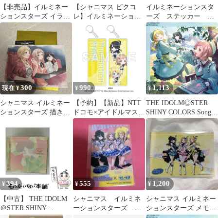
【非売品】イルミネー
【シャニマス ピクコ
イルミネーションスタ
ションスターズ イラス
レ】イルミネーション
ーズ ステッカー
トカード シャイニーカ
スターズ 3枚
mugen beat シャイニ
ラーズ
ーカラーズ
300
990
1,113
現在 ¥
¥
¥
シャニマス イルミネー
【予約】【新品】NTT
THE IDOLM◎STER
ションスターズ 描き下
ドコモ×アイドルマスタ
SHINY COLORS Song
ろしイラストシート 第
ー シャイニーカラーズ
for Prism Happier / 枕木
3章 1週目
両面ユニットキーホル
の歌【イルミネーショ
ダー 283プロ イルミネ
ンスターズ盤】
ーションスターズ【正
規品】
394
555
1,200
¥
¥
¥
【中古】 THE IDOLM
シャニマス イルミネ
シャニマス イルミネー
＠STER SHINY
ーションスターズ ク
ションスターズ メモリ
COLORS Synthe－Side
リアカード せいせき
アルアクリルスタンド