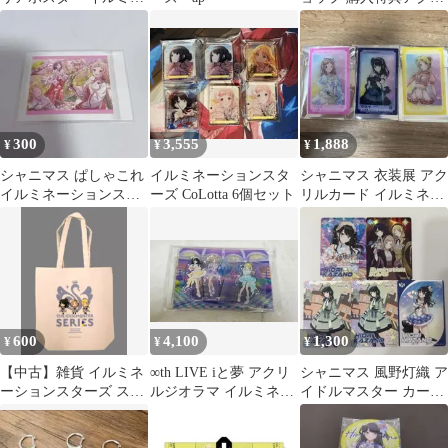
ーションスターズ
ー イルミネーションス
ターズ
300
3,555
1,888
¥
¥
¥
シャニマス ぱしゃこれ
イルミネーションスタ
シャニマス 衣装展 アク
イルミネーションスタ
ーズ CoLotta 6個セット
リルカード イルミネー
ーズ
ションスターズ
600
4,100
1,300
¥
¥
¥
【中古】雑貨 イルミネ
∞th LIVE iと夢 アクリ
シャニマス 風野灯織 ア
ーションスターズ スタ
ルジオラマ イルミネ
イドルマスター カード
ーリー・フューチャー
真乃 灯織 めぐる
フォリオ サイン
ズver. ねんどろいどぷ