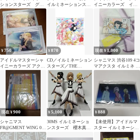
ションスターズ グッ
イルミネーションスタ
イニーカラーズ イル
ズ
ーズ
ミネーションスター
ズ ユニットTシャツ
750
870
1,000
¥
¥
現在 ¥
アイドルマスターシャ
CD／イルミネーション
シャニマス 渋谷109 4コ
イニーカラーズ アクリ
スターズ／THE
マアクスタ イルミネ イ
ルボード イルミネーシ
IDOLM@STER SHINY
ルミネーションスター
ョンスターズ
COLORS “CANVAS” 01
ズ
900
5,100
888
現在 ¥
¥
¥
シャニマス
30MS イルミネーショ
【未使用】アイドルマ
FR@GMENT WING 02
ンスターズ 櫻木真
スター イルミネーショ
タオル イルミネーショ
乃 風野灯織 八宮め
ンスターズ アクリルス
ンスターズ
ぐる
タンド