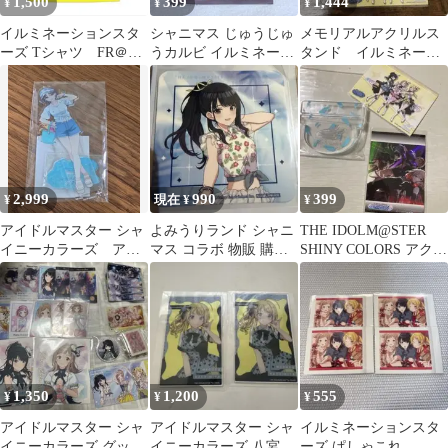
1,500
399
1,444
¥
¥
¥
イルミネーションスタ
シャニマス じゅうじゅ
メモリアルアクリルス
ーズ Tシャツ FR＠
うカルビ イルミネーシ
タンド イルミネーシ
GMENT WING 02
ョンスターズ ストレイ
ョンスターズ シャニ
ライト
マス アイマス
2,999
990
399
¥
現在 ¥
¥
アイドルマスター シャ
よみうりランド シャニ
THE IDOLM@STER
イニーカラーズ アク
マス コラボ 物販 購入
SHINY COLORS アクリ
リルスタンド 浅倉
特典 コースター 風野灯
ルスタンドとカード
透 水族館
織
1,350
1,200
555
¥
¥
¥
アイドルマスター シャ
アイドルマスター シャ
イルミネーションスタ
イニーカラーズ グッズ
イニーカラーズ 八宮め
ーズ ぱしゃこれ