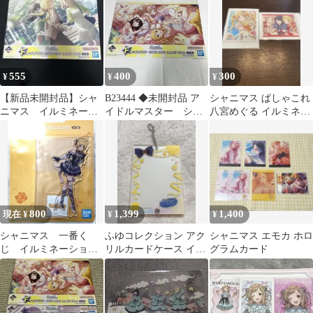
555
400
300
¥
¥
¥
【新品未開封品】シャ
B23444 ◆未開封品 ア
シャニマス ぱしゃこれ
ニマス イルミネーシ
イドルマスター シャ
八宮めぐる イルミネー
ョンスターズ A4クリ
イニーカラーズ イル
ションスターズ
アポスター
ミネーションスターズ
セット A4サイズ ク
リアポスター
800
1,399
1,400
現在 ¥
¥
¥
シャニマス 一番く
ふゆコレクション アク
シャニマス エモカ ホロ
じ イルミネーション
リルカードケース イル
グラムカード
スターズ 八宮 めぐ
ミネーションスターズ
る アクリルスタンド