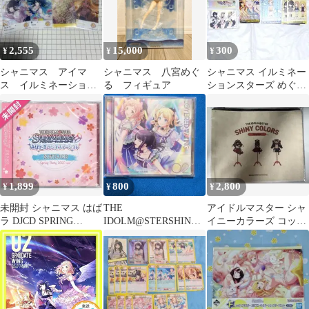
2,555
15,000
300
¥
¥
¥
シャニマス アイマ
シャニマス 八宮めぐ
シャニマス イルミネー
ス イルミネーション
る フィギュア
ションスターズ めぐる
スターズ
中心 紙類まとめ売り
1,899
800
2,800
¥
¥
¥
未開封 シャニマス はば
THE
アイドルマスター シャ
ラ DJCD SPRING
IDOLM@STERSHINYC
イニーカラーズ コット
PARTY 2020 CD
OLORS L@YERED
ンポーチ 283プロ スト
WING02
レイライト