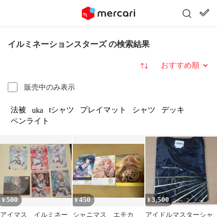
イルミネーションスターズ の検索結果
並び替え
販売中のみ表示
法被
tシャツ
プレイマット
シャツ
デッキ
uka
ペンライト
500
450
3,500
¥
¥
¥
アイマス イルミネー
シャニマス エモカ
アイドルマスターシャ