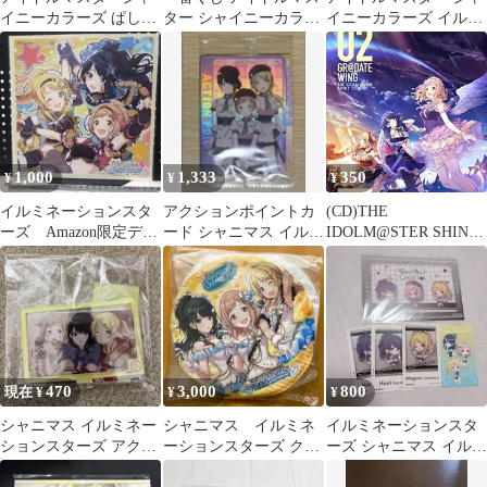
イニーカラーズ ぱしゃ
ター シャイニーカラー
イニーカラーズ イルミ
これ イルミネーション
ズ クリアポスター シ
ネーションスターズ キ
スターズ
ャニマス
ャラファイン
1,000
1,333
350
¥
¥
¥
イルミネーションスタ
アクションポイントカ
(CD)THE
ーズ Amazon限定デカ
ード シャニマス イルミ
IDOLM@STER SHINY
ジャケット
ネ【ユニオンアリー
COLORS GR@DATE
ナ】
WING 02／イルミネー
ションスターズ
470
3,000
800
現在 ¥
¥
¥
シャニマス イルミネー
シャニマス イルミネ
イルミネーションスタ
ションスターズ アクリ
ーションスターズ クッ
ーズ シャニマス イルミ
ルスタンド
ション ローソン当選品
ネ 特典