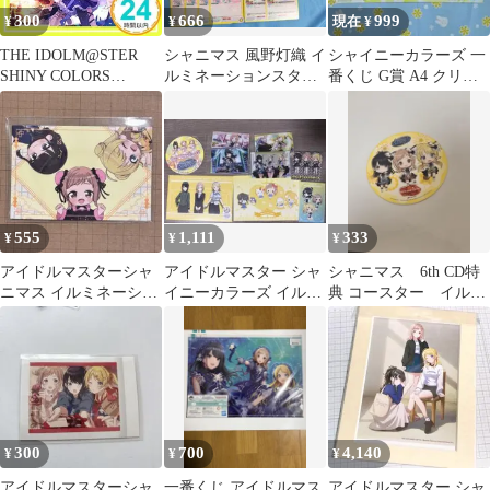
300
666
999
¥
¥
現在 ¥
THE IDOLM@STER
シャニマス 風野灯織 イ
シャイニーカラーズ 一
SHINY COLORS
ルミネーションスター
番くじ G賞 A4 クリア
GR@DATE WING 02
ズ カード 19枚セット
ポスター 283プロ イル
[CD] イルミネーション
ミネー
スターズ_02
555
1,111
333
¥
¥
¥
アイドルマスターシャ
アイドルマスター シャ
シャニマス 6th CD特
ニマス イルミネーショ
イニーカラーズ イルミ
典 コースター イルミ
ンスターズ ミニキャラ
ネーションスターズ 特
ネーションスターズ
イラストカード
典 まとめ売り
300
700
4,140
¥
¥
¥
アイドルマスターシャ
一番くじ アイドルマス
アイドルマスター シャ