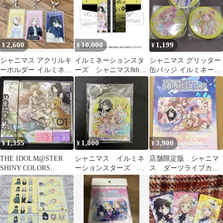
らす トートバッグ 「ア
イドルマスター シャイ
ニーカラーズ」
2,600
10,000
1,199
¥
¥
¥
シャニマス アクリルキ
イルミネーションスタ
シャニマス グリッター
ーホルダー イルミネー
ーズ シャニマス8thラ
缶バッジ イルミネーシ
ションスターズ 3種セ
イブ 法被
ョンスターズ 3点セッ
ット アクキー
ト 匿名配送⭐️
1,355
1,800
3,900
¥
¥
¥
THE IDOLM@STER
シャニマス イルミネ
店舗限定版 シャニマ
SHINY COLORS
ーションスターズ ア
ス ダーツライブカー
ECHOES 01
クリルキーホルダー
ド イルミネーションス
ターズ