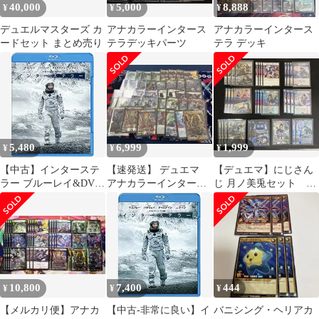
40,000
5,000
8,888
¥
¥
¥
デュエルマスターズ カ
アナカラーインタース
アナカラーインタース
ードセット まとめ売り
テラデッキパーツ
テラ デッキ
5,480
6,999
1,999
¥
¥
¥
【中古】インターステ
【速発送】 デュエマ
【デュエマ】にじさん
ラー ブルーレイ&DVD
アナカラーインタース
じ 月ノ美兎セット 異
セット(初回限定生産/3
テラ デッキ 8/10新
次元の超獣使い ホイル
枚組/デジタルコピー
殿堂対応構築
レアあり
付) [Blu-ray]
10,800
7,400
444
¥
¥
¥
【メルカリ便】アナカ
【中古-非常に良い】イ
バニシング・ヘリアカ