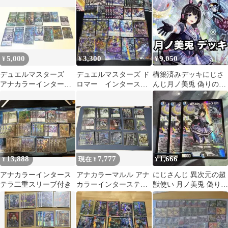
5,000
3,300
9,050
¥
¥
¥
デュエルマスターズ
デュエルマスターズ ド
構築済みデッキにじさ
アナカラーインタース
ロマー インターステ
んじ月ノ美兎 偽りの月
テラデッキ
ラ デッキパーツ ク
インターステラ
ロック 他
13,888
7,777
1,666
¥
現在 ¥
¥
アナカラーインタース
アナカラーマルル アナ
にじさんじ 異次元の超
テラ二重スリーブ付き
カラーインターステラ
獣使い 月ノ美兎 偽りの
デッキパーツ
月 インターステラ
d.3254