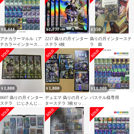
8,444
1,777
350
¥
¥
¥
アナカラーマルル（ア
2217 偽りの月インター
偽りの月インターステ
ナカラーインターステ
ステラ 4枚
ラ 銀
ラ）
1,888
1,800
10,000
¥
¥
¥
0607 偽りの月インター
デュエマ 偽りの月イン
パステル様専用
ステラ にじさんじ 4
ターステラ 3枚セッ
枚
ト 他４枚