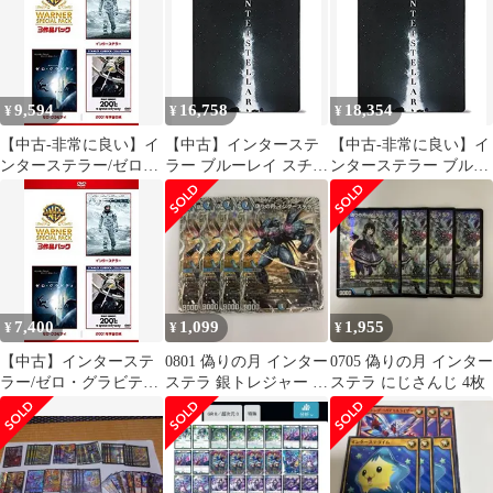
ray]
ー付) [Blu-ray]
ルコピー付) [Blu-ray]
9,594
16,758
18,354
¥
¥
¥
【中古-非常に良い】イ
【中古】インターステ
【中古-非常に良い】イ
ンターステラー/ゼロ・
ラー ブルーレイ スチー
ンターステラー ブルー
グラビティ/2001年宇宙
ルブック仕様(数量限定
レイ スチールブック仕
の旅 ワーナー・スペシ
生産/2枚組) [Blu-ray]
様(数量限定生産/2枚組)
ャル・パック(3枚組)初
[Blu-ray]
回限定生産 [DVD]
7,400
1,099
1,955
¥
¥
¥
【中古】インターステ
0801 偽りの月 インター
0705 偽りの月 インター
ラー/ゼロ・グラビテ
ステラ 銀トレジャー 4
ステラ にじさんじ 4枚
ィ/2001年宇宙の旅 ワー
枚
ナー・スペシャル・パ
ック(3枚組)初回限定生
産 [DVD]