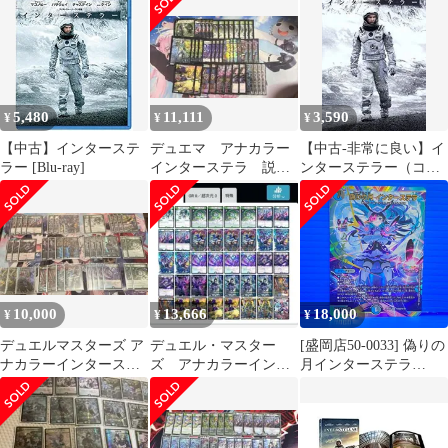
マルル用パーツ
5,480
11,111
3,590
¥
¥
¥
【中古】インターステ
デュエマ アナカラー
【中古-非常に良い】イ
ラー [Blu-ray]
インターステラ 説明
ンターステラー（コン
欄にリスト記載
ビニ限定商品）
10,000
13,666
18,000
¥
¥
¥
デュエルマスターズ ア
デュエル・マスター
[盛岡店50-0033] 偽りの
ナカラーインターステ
ズ アナカラーインタ
月インターステラ
ラ デッキ
ーステラ デッキ ガ
24EX4秘5超/秘10 サイ
チ構築
ン デュエマ シークレッ
ト 月ノ美兎[中古/パケ]