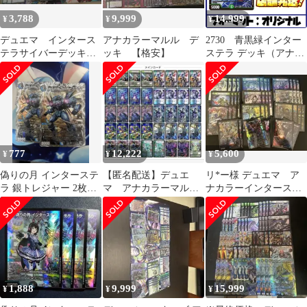
3,788
9,999
14,999
¥
¥
¥
デュエマ インタース
アナカラーマルル デ
2730 青黒緑インター
テラサイバーデッキ
ッキ 【格安】
ステラ デッキ（アナカ
オリジナル
ラーインターステラ、
アナカラーマルル）コ
ンプオフ デュエマ
デッキ
777
12,222
5,600
¥
¥
¥
偽りの月 インターステ
【匿名配送】デュエ
リ*ー様 デュエマ ア
ラ 銀トレジャー 2枚セ
マ アナカラーマルル
ナカラーインターステ
ット
（インターステラ
ラ デッキ
型） 3重スリーブ付き
1,888
9,999
15,999
¥
¥
¥