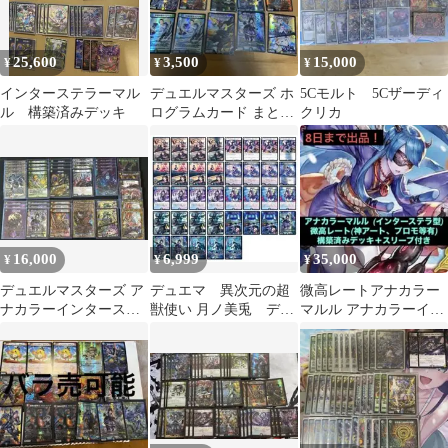
25,600
3,500
15,000
¥
¥
¥
インターステラーマル
デュエルマスターズ ホ
5Cモルト 5Cザーディ
ル 構築済みデッキ
ログラムカード まとめ
クリカ
売り
16,000
6,999
35,000
¥
¥
¥
デュエルマスターズ ア
デュエマ 異次元の超
微高レートアナカラー
ナカラーインターステ
獣使い 月ノ美兎 デッ
マルル アナカラーイン
ラデッキ
キパーツ37枚
ターステラ 8月8日まで
出品