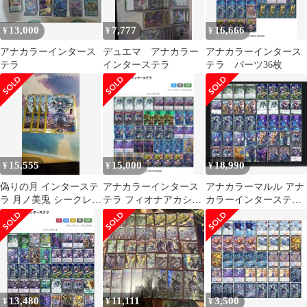
13,000
7,777
16,666
¥
¥
¥
アナカラーインタース
デュエマ アナカラー
アナカラーインタース
テラ
インターステラ
テラ パーツ36枚
15,555
15,000
18,990
¥
¥
¥
偽りの月 インターステ
アナカラーインタース
アナカラーマルル アナ
ラ 月ノ美兎 シークレッ
テラ フィオナアカシッ
カラーインターステラ
ト
ク
調整パーツ付き【大会
優勝経験あり】
13,480
11,111
3,500
¥
¥
¥