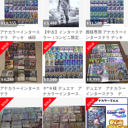
10,555
5,480
11,500
¥
¥
¥
アナカラーインタース
【中古】インターステ
茜様専用 アナカラーイ
テラ デッキ 値段交
ラー（コンビニ限定商
ンターステラ デッキ
渉可
品）
4,280
7,500
8,999
¥
¥
¥
アナカラーインタース
ヤ*キ様 デュエマ ア
デュエマ アナカラー
テラ
ナカラーインターステ
インターステラ デッ
ラ おまけ付き
キ アナカラーマルル