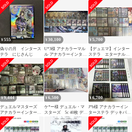
ナカラーマルル デッ
キ おまけ付き
555
30,100
5,700
¥
¥
¥
偽りの月 インタース
U*3様 アナカラーマル
【デュエマ】インター
テラ にじさんじ
ル アナカラーインター
ステラ エターナルソ
ステラ デッキパーツ
ードデッキ 青黒ラン
デス
9,444
6,500
6,700
¥
¥
¥
デュエルマスターズ
ケ*ー様 デュエル・マ
J*b様 アナカラーイン
アナカラーインタース
スターズ 5c 40枚 デッ
ターステラ デッキパー
テラ
キ 超次元 パーツ3枚
ツ一式
付き