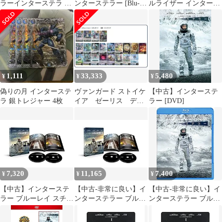
ラーインターステラ デ
ンターステラー [Blu-
ルライザー インタース
ッキ
ray]
テライム 各ノーマル3
枚
1,111
33,333
5,480
¥
¥
¥
偽りの月 インターステ
ヴァンガード ストイケ
【中古】インターステ
ラ 銀トレジャー 4枚
イア ゼーリス デッ
ラー [DVD]
キ
7,320
11,165
7,400
¥
¥
¥
【中古】インターステ
【中古-非常に良い】イ
【中古-非常に良い】イ
ラー ブルーレイ スチー
ンターステラー ブルー
ンターステラー ブルー
ルブック仕様(2枚組/デ
レイ スチールブック仕
レイ&DVDセット(初回
ジタルコピー付) [Blu-
様(2枚組/デジタルコピ
限定生産/3枚組/デジタ