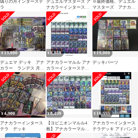
偽りの月インターステ
デュエルマスターズ ア
※最終価格。デュエル
ラ
ナカラーインターステ
マスターズ アナカラ
ラデッキ 本格構
ーインターステラ マル
築 おまけ付き
ル パーツまとめ
13,000
8,888
19,000
¥
¥
¥
デュエマ デッキ アナ
アナカラーマルル アナ
デッキパーツ
カラー ランデス 月ノ
カラーインターステラ
美兎 インターステラ
デュエマ デッキ
4,900
8,499
16,555
¥
¥
¥
アナカラーインタース
【ヨビニオンマルル4
アナカラーインタース
テラ デッキ
枚】アナカラーマルル
テラデッキ アドバンス
デッキ+インターステラ