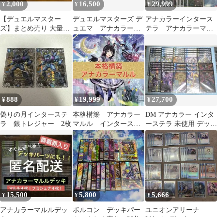
2,000
16,500
29,999
¥
¥
¥
【デュエルマスター
デュエルマスターズ デ
アナカラーインタース
ズ】まとめ売り 大量セ
ュエマ アナカラーマ
テラ アナカラーマル
ット バラ売可能
ルル デッキ売り イン
ル デッキ
ターステラ
888
19,999
27,700
¥
¥
¥
偽りの月インターステ
本格構築 アナカラー
DM アナカラー インタ
ラ 銀トレジャー 2枚
マルル インターステ
ーステラ 未使用 デッキ
ラ
パーツ セット メルカリ
便
15,500
5,800
5,666
¥
¥
¥
アナカラーマルルデッ
ボルコン デッキパー
ユニオンアリーナ