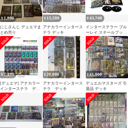
1,800
13,599
43,740
¥
¥
¥
にじさんじ デュエマま
アナカラーインタース
インターステラー ブル
とめ売り
テラ デッキ
ーレイ スチールブック
仕様(2枚組/デジタルコ
ピー付) [Blu-ray]
7,499
20,000
41,000
¥
¥
¥
[デュエマ] アナカラー
アナカラーインタース
デュエルマスターズ 引
インターステラ デッ
テラ デッキ
退品 デッキ
キ