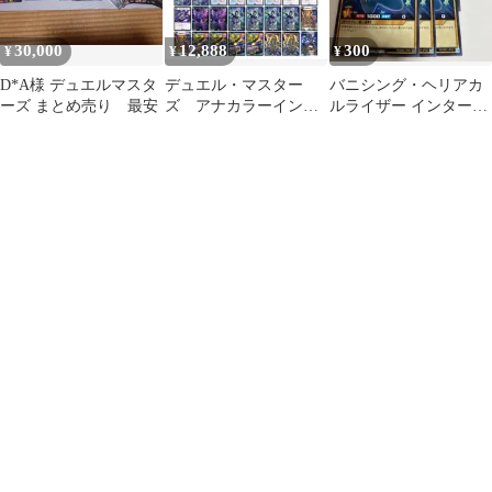
30,000
12,888
300
¥
¥
¥
D*A様 デュエルマスタ
デュエル・マスター
バニシング・ヘリアカ
ーズ まとめ売り 最安
ズ アナカラーインタ
ルライザー インタース
ーステラ デッキ ガ
テライム 各ノーマル3
チ構築
枚