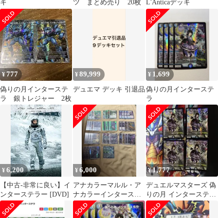
キ
ツ まとめ売り 20枚
L'Anticaデッキ
777
89,999
1,699
¥
¥
¥
偽りの月インターステ
デュエマ デッキ 引退品
偽りの月インターステ
ラ 銀トレジャー 2枚
ラ
6,200
6,000
1,777
¥
¥
¥
【中古-非常に良い】イ
アナカラーマルル・ア
デュエルマスターズ 偽
ンターステラー [DVD]
ナカラーインターステ
りの月 インターステ
ラ
ラ にじさんじ 4枚セ
ット