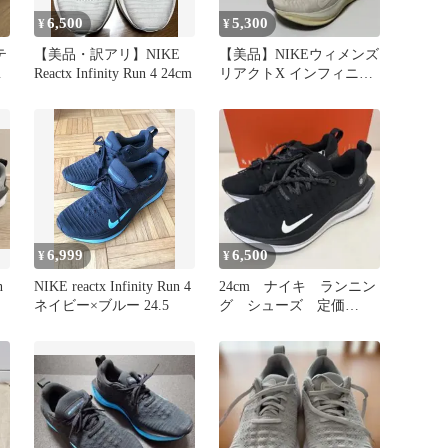
6,500
5,300
¥
¥
テ
【美品・訳アリ】NIKE
【美品】NIKEウィメンズ
ウ
Reactx Infinity Run 4 24cm
リアクトX インフィニテ
ィ ラン 4 24.5cm
6,999
6,500
¥
¥
n
NIKE reactx Infinity Run 4
24cm ナイキ ランニン
ネイビー×ブルー 24.5
グ シューズ 定価
18,700円 DR2670