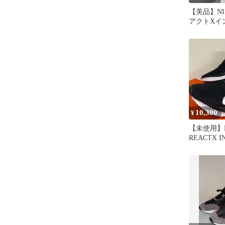
【美品】NI
アクトXイ
ラン25.0cm
10,300
¥
【未使用】N
REACTX I
4 27.5cm 黒