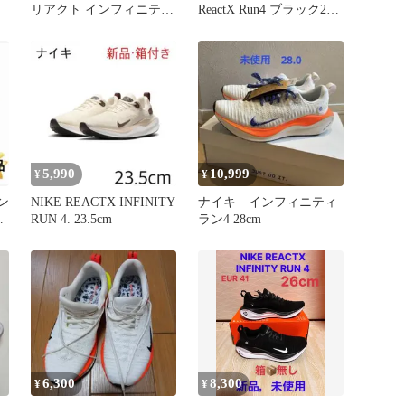
ッ
リアクト インフィニティ
ReactX Run4 ブラック23.5
ラン4 24cm
㎝レディース
5,990
10,999
¥
¥
ン
NIKE REACTX INFINITY
ナイキ インフィニティ
m
RUN 4. 23.5cm
ラン4 28cm
6,300
8,300
¥
¥