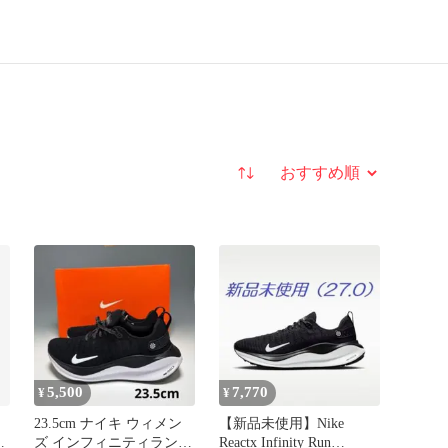
並び替え
5,500
7,770
¥
¥
】
23.5cm ナイキ ウィメン
【新品未使用】Nike
TY
ズ インフィニティラン4
Reactx Infinity Run