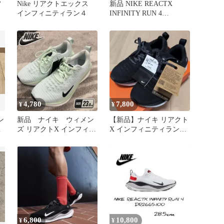
フ
Nike リアクトエックス
新品 NIKE REACTX
インフィニティラン４
INFINITY RUN 4
26cmEUR 41
4,780
7,800
¥
¥
イン
新品 ナイキ ウィメン
【新品】ナイキ リアクト
m
ズ リアクトX インフィニ
X インフィニティラン４
ティ ラン 4 箱無し
24.0cm ワイド
6,800
10,800
¥
¥