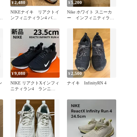
2,480
5,200
¥
¥
NIKEナイキ リアクトイ
Nike ホワイト スニーカ
ラン
ンフィニティラン4 パリ
ー インフィニティラン
カ
五輪 白/ホワイト 27.5㎝
4
SH
9,080
2,500
¥
¥
ン
NIKE リアクトXインフィ
ナイキ InfinityRN 4
ー
ニティラン4 ランニン
グシューズ 黒23.5cm新
品