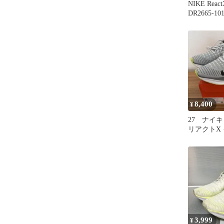
NIKE ReactX
DR2665-1
8,400
¥
27 ナイ
リアクトX
ィ ラン フ
3,999
¥