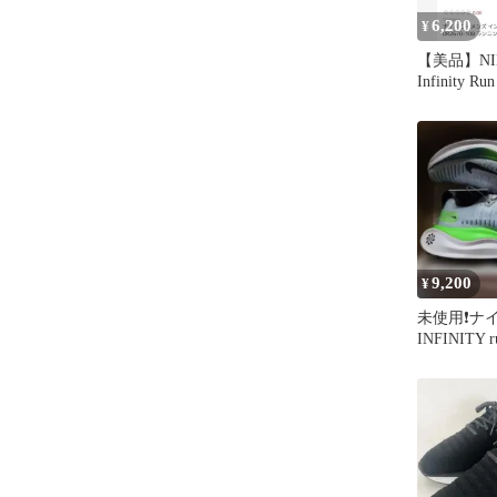
6,200
¥
【美品】NI
Infinity Ru
9,200
¥
未使用❗ナイ
INFINITY r