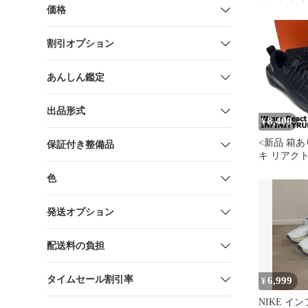
価格
割引オプション
あんしん鑑定
出品形式
8,400
¥
<新品 箱あ
保証付き整備品
キ リアク
ティラン4
色
発送オプション
配送料の負担
タイムセール割引率
6,999
¥
NIKE イ