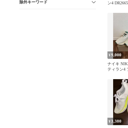
除外キーワード
ン4 DR266
げ】
9,000
¥
ナイキ NI
ティラン4
（HF4310
3,380
¥