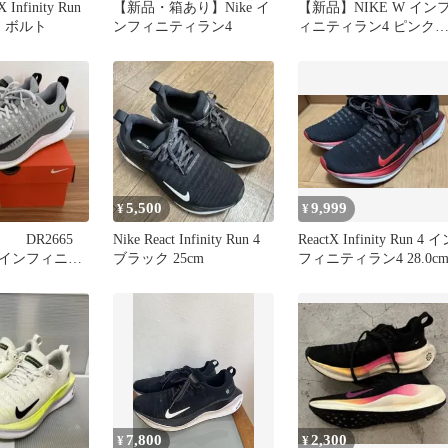
 Infinity Run
【新品・箱あり】Nike イ
【新品】NIKE W イン
01 ボルト
ンフィニティラン4
ィニティラン4 ピンク
24.0cm 黒タグ付き
5,500
9,999
¥
¥
キ DR2665
Nike React Infinity Run 4
ReactX Infinity Run 4 
 インフィニテ
ブラック 25cm
フィニティラン4 28.0c
ライニット 4
7,800
2,300
¥
¥