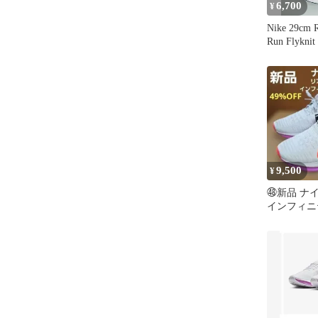
6,700
¥
Nike 29cm Re
Run Flyknit
9,500
¥
㊽新品 ナ
インフィニ
4 27.5㌢