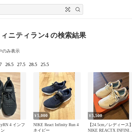
ィニティラン4 の検索結果
中のみ表示
7
26.5
27.5
28.5
25.5
5,000
5,500
¥
¥
nityRN 4 インフ
NIKE React Infinity Run 4
【24.5cm／レディース
ラン
ネイビー
NIKE REACTX INFINI