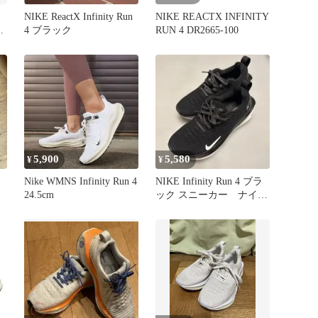
NIKE ReactX Infinity Run
NIKE REACTX INFINITY
メ
4 ブラック
RUN 4 DR2665-100
5,900
5,580
¥
¥
ー
Nike WMNS Infinity Run 4
NIKE Infinity Run 4 ブラ
24.5cm
ック スニーカー ナイ
キ 黒