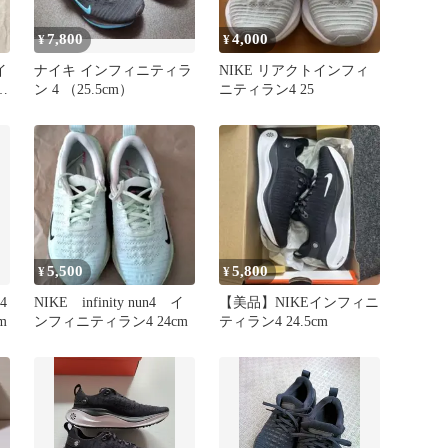
7,800
4,000
¥
¥
イ
ナイキ インフィニティラ
NIKE リアクトインフィ
ニ
ン 4 （25.5cm）
ニティラン4 25
5,500
5,800
¥
¥
 4
NIKE infinity nun4 イ
【美品】NIKEインフィニ
m
ンフィニティラン4 24cm
ティラン4 24.5cm