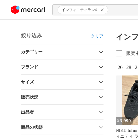
ンツにスキップ
インフィニティラン4
絞り込み
インフ
クリア
カテゴリー
販売
ブランド
26
28
2
サイズ
販売状況
出品者
3,999
¥
商品の状態
NIKE Infi
ィニティ 