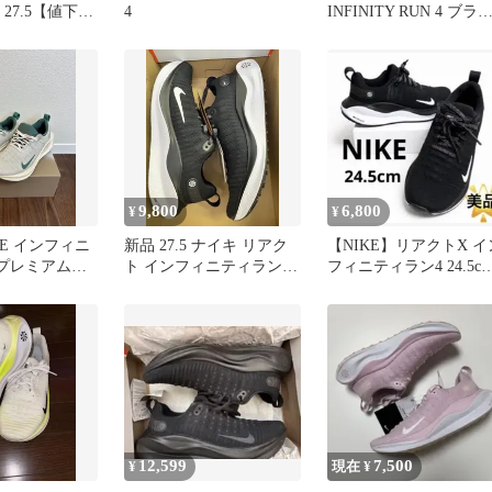
5 27.5【値下
4
INFINITY RUN 4 ブラ
ク 29cm
9,800
6,800
¥
¥
KE インフィニ
新品 27.5 ナイキ リアク
【NIKE】リアクトX イ
 プレミアム
ト インフィニティラン 4
フィニティラン4 24.5c
 072）美品
ランニングシューズ
黒
12,599
7,500
¥
現在 ¥