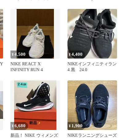
"ブラック/ホワイト"
4（27.0）
4,500
4,400
¥
¥
TY
NIKE REACT X
NIKEインフィニティラン
INFINITY RUN 4
4 黒 24.0
6,680
1,900
¥
¥
新品！ NIKE ウィメンズ
NIKEランニングシューズ