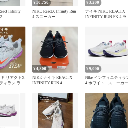
10,750
3,200
¥
¥
act Infinity
NIKE ReactX Infinity Run
ナイキ NIKE REACTX
 2
4 スニーカー
INFINITY RUN FK 4 
ニングシューズ スニー
ー US7.5 24.5cm 黒
DR2670-001 /MI ■OS ■
4,300
9,000
¥
¥
イキ リアクトX
NIKE ナイキ REACTX
Nike インフィニティラ
ティラン ラン
INFINITY RUN４
4 ホワイト スニーカ