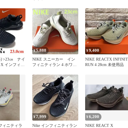
RUN 4
5,888
9,400
¥
¥
り>23㎝ ナイ
NIKE スニーカー イン
NIKE REACTX INFINI
トX インフィニ
フィニティラン 4 ホワイ
RUN 4 28cm 未使用品
 ブラック
ト 23cm レディース
7,999
6,200
¥
¥
ンフィニティラ
Nike インフィニティラン
NIKE REACT X