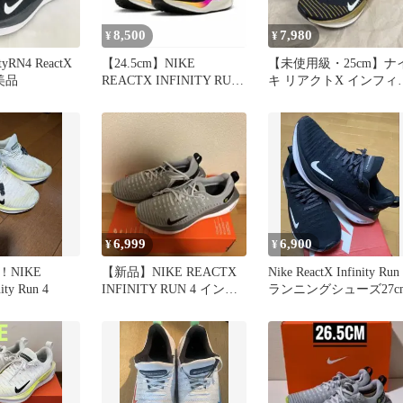
8,500
7,980
¥
¥
ityRN4 ReactX
【24.5cm】NIKE
【未使用級・25cm】ナ
 美品
REACTX INFINITY RUN
キ リアクトX インフィ
4
ティラン 4
6,999
6,900
¥
¥
NIKE
【新品】NIKE REACTX
Nike ReactX Infinity Run
ity Run 4
INFINITY RUN 4 インフ
ランニングシューズ27c
ィニティ