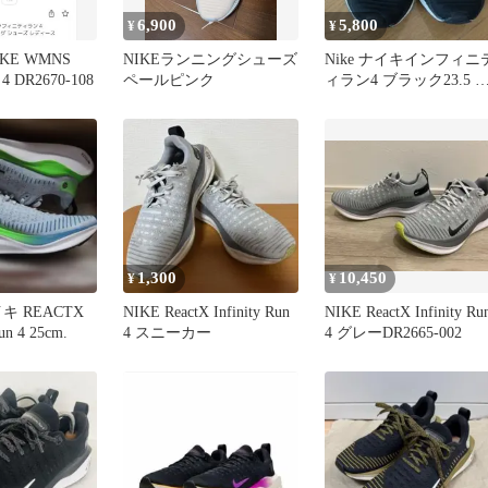
6,900
5,800
¥
¥
KE WMNS
NIKEランニングシューズ
Nike ナイキインフィニ
n 4 DR2670-108
ペールピンク
ィラン4 ブラック23.5 
ィメンズ
1,300
10,450
¥
¥
キ REACTX
NIKE ReactX Infinity Run
NIKE ReactX Infinity Ru
un 4 25cm.
4 スニーカー
4 グレーDR2665-002