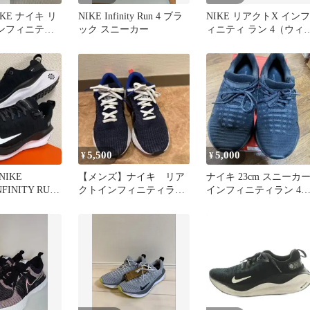
KE ナイキ リ
NIKE Infinity Run 4 ブラ
NIKE リアクトX インフ
ンフィニティ
ック スニーカー
ィニティ ラン 4（ウィ
ンズ） サイズ22.5cm
5,500
5,000
¥
¥
IKE
【メンズ】ナイキ リア
ナイキ 23cm スニーカ
NFINITY RUN
クトインフィニティラ
インフィニティラン 4
ン 26.5cm
DR2670-004