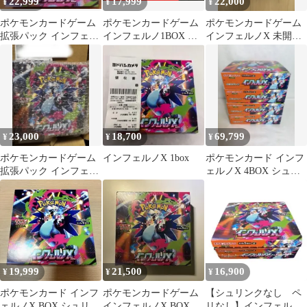
22,999
17,999
22,000
¥
¥
¥
ポケモンカードゲーム
ポケモンカードゲーム
ポケモンカードゲーム
拡張パック インフェル
インフェルノ1BOX ペ
インフェルノX 未開封
ノX BOX
リペリなし
BOX シュリンク付
23,000
18,700
69,799
¥
¥
¥
ポケモンカードゲーム
インフェルノX 1box
ポケモンカード インフ
拡張パック インフェル
ェルノX 4BOX シュリ
ノX 1BOX
ンクなし ペリペリあり
19,999
21,500
16,900
¥
¥
¥
ポケモンカード インフ
ポケモンカードゲーム
【シュリンクなし ペ
ェルノX BOX シュリン
インフェルノX BOX
リなし】インフェルノ