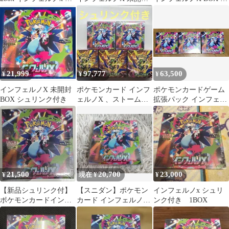
品未開封
BOX シュリンク無し
ュリンク付き
ぺりぺり有り
21,999
97,777
63,500
¥
¥
¥
インフェルノX 未開封
ポケモンカード インフ
ポケモンカードゲーム
BOX シュリンク付き
ェルノX 、ストームエ
拡張パック インフェル
メラルドシュリンク付
ノX 3BOX シュリンク
きBOX
付き
21,500
20,700
23,000
¥
現在 ¥
¥
【新品シュリンク付】
【スニダン】ポケモン
インフェルノx シュリ
ポケモンカードインフ
カード インフェルノX
ンク付き 1BOX
ェルノＸbox
1BOX シュリンク付き