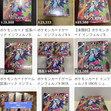
20,888
23,333
21,500
¥
¥
¥
ポケモンカード 拡張パ
ポケモンカードゲー
【未開封】ポケモンカ
ック インフェルノX
ム インフェルノX box
ード インフェルノX
1BOX 新品未開封 シュ
シュリンク付き未開封
1BOX シュリンク付き
リンク付き
21,000
60,300
21,500
¥
現在 ¥
¥
ポケモンカードゲーム
ポケモンカードゲーム
ポケモンカード インフ
拡張パック インフェル
インフェルノX BOX 未
ェルノX 1BOX シュリ
ノX 未開封BOX
開封 3箱【純正シュリ
ンク付き 未開封 ポケカ
ンク付き】