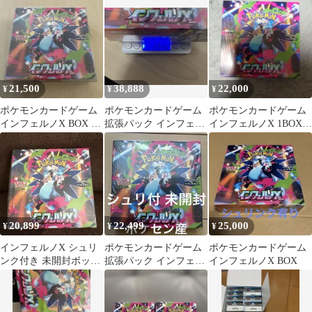
ンク付き
ペリペリあり
21,500
38,888
22,000
¥
¥
¥
ポケモンカードゲーム
ポケモンカードゲーム
ポケモンカードゲーム
インフェルノX BOX シ
拡張パック インフェル
インフェルノX 1BOX
ュリンク付き ローダ
ノX BOX 294.2g誤差あ
シュリンク付き
ー付き
り
20,899
22,499
25,000
¥
¥
¥
インフェルノX シュリ
ポケモンカードゲーム
ポケモンカードゲーム
ンク付き 未開封ボック
拡張パック インフェル
インフェルノX BOX
ス ポケモンカードゲー
ノX 未開封シュリンク
ム
付BOX