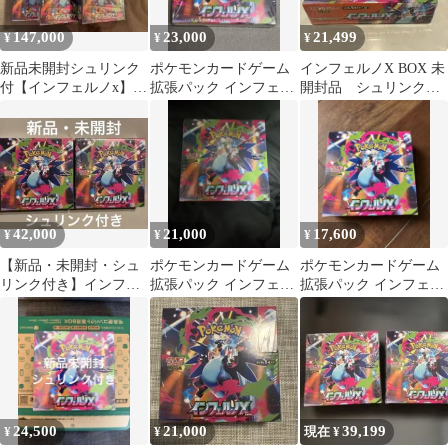
147,000
23,000
21,499
¥
¥
¥
新品未開封シュリンク
ポケモンカードゲーム
インフェルノX BOX 未
付【インフェルノx】
拡張パック インフェル
開封品 シュリンク付
7BOX⚠️24時間以内発送
ノX BOXシュリンク付
き
可能
き
42,000
21,000
17,600
¥
¥
¥
【新品・未開封・シュ
ポケモンカードゲーム
ポケモンカードゲーム
リンク付き】インフェ
拡張パック インフェル
拡張パック インフェル
ルノX 2BOXセット
ノX BOXシュリンク付
ノX BOX シュリンクな
き！
し
24,500
21,000
39,199
¥
¥
現在 ¥