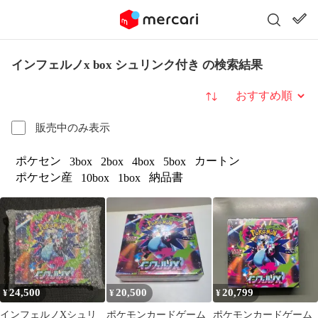
インフェルノx box シュリンク付き の検索結果
並び替え
販売中のみ表示
ポケセン
カートン
3box
2box
4box
5box
ポケセン産
納品書
10box
1box
24,500
20,500
20,799
¥
¥
¥
インフェルノXシュリ
ポケモンカードゲーム
ポケモンカードゲーム