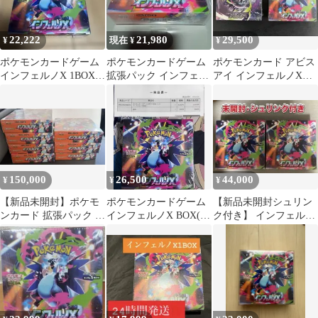
22,222
21,980
29,500
¥
現在 ¥
¥
ポケモンカードゲーム
ポケモンカードゲーム
ポケモンカード アビス
インフェルノX 1BOX
拡張パック インフェル
アイ インフェルノX
シュリンク付き
ノX BOX ローダー付
2BOXセット「シュリン
き
ク付き」
150,000
26,500
44,000
¥
¥
¥
【新品未開封】ポケモ
ポケモンカードゲーム
【新品未開封シュリン
ンカード 拡張パック イ
インフェルノX BOX(未
ク付き】 インフェルノ
ンフェルノX BOX
開封・シュリンク付き)
X 2BOX