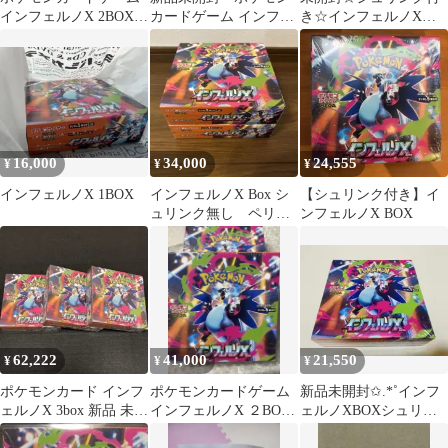
インフェルノX 2BOX
カードゲーム インフェ
き☆インフェルノX
シュリンク付き
ルノX 1BOX 【シュリ
BOX
ンクなし】
16,000
34,000
24,555
¥
¥
¥
インフェルノX 1BOX
インフェルノX Box シ
【シュリンク付き】イ
ュリンク無し ペリペ
ンフェルノX BOX
リ有 未開封 新品
62,222
41,000
21,550
¥
¥
¥
ポケモンカード インフ
ポケモンカードゲーム
新品未開封✩.*˚インフ
ェルノX 3box 新品 未開
インフェルノX ２BOX
ェルノXBOXシュリン
封 シュリンク付き
シュリンク付き
ク付き