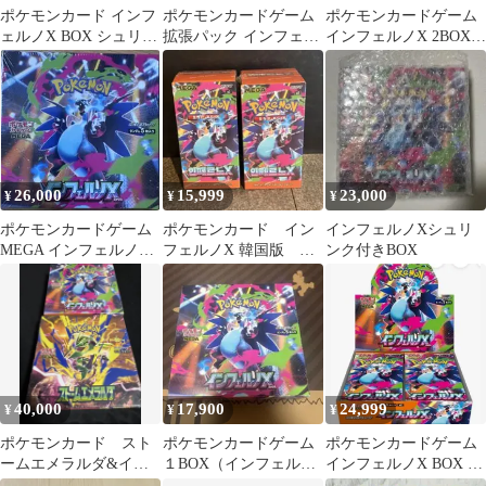
ポケモンカード インフ
ポケモンカードゲーム
ポケモンカードゲーム
ェルノX BOX シュリン
拡張パック インフェル
インフェルノX 2BOXセ
ク付き 新品未開封
ノX BOX シュリンク
ット シュリンク付
付き
26,000
15,999
23,000
¥
¥
¥
ポケモンカードゲーム
ポケモンカード イン
インフェルノXシュリ
MEGA インフェルノX
フェルノX 韓国版
ンク付きBOX
未開封BOX
2BOX シュリンク付
き 新品未開封
40,000
17,900
24,999
¥
¥
¥
ポケモンカード スト
ポケモンカードゲーム
ポケモンカードゲーム
ームエメラルダ&イン
１BOX（インフェルノ
インフェルノX BOX シ
フェルノX BOX シュリ
Ｘ ）シュリンクなし
ュリンク付き