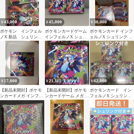
43,000
45,000
30,000
¥
¥
¥
ポケモン インフェル
ポケモンカードゲーム
ポケモンカード インフ
ノX 新品 シュリンク
インフェルノX シュリ
ェルノX シュリンク バ
付き 2BOX
ンク付 2BOX
ラパック スタートデッ
キ 7個
17,000
21,111
62,000
¥
¥
¥
【新品未開封】ポケモ
【新品未開封】ポケモ
ポケモンカード イン
ンカードメガ インフェ
ンカードゲーム メガ イ
フェルノX シュリンク
ルノX BOX シュリン
ンフェルノX BOX シュ
付き 3BOX
ク無し
リンクあり