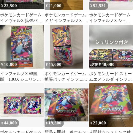
22,500
21,000
52,531
¥
¥
¥
ポケモンカードゲーム
ポケモンカードゲーム
ポケモンカードゲーム
イノヴェルX 拡張パッ
メガ インフェルノX 新
インフェルノX シュリ
ク BOX
品未開封 ボックス
ンク付き2BOX
10,800
45,000
40,000
¥
¥
現在 ¥
インフェルノX 韓国
ポケモンカードゲーム
ポケモンカード ストー
版 1BOX シュリンク
拡張パック インフェル
ムエメラルダ インフェ
付き 新品未開封 ポ
ノX 未開封BOX シュリ
ルノX 2BOX
ケモンカード
ンク付き
44,000
19,300
22,000
¥
¥
¥
ポケモンカードゲーム
新品未開封 ポケモン
未開封☆シュリンク付