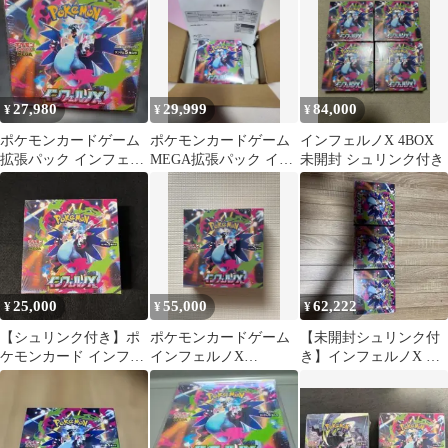
27,980
29,999
84,000
¥
¥
¥
ポケモンカードゲーム
ポケモンカードゲーム
インフェルノX 4BOX
拡張パック インフェル
MEGA拡張パック イン
未開封 シュリンク付き
ノX 新品未開封BOXシ
フェルノX BOX シュ
ュリンク付き
リンク付き
25,000
55,000
62,222
¥
¥
¥
【シュリンク付き】ポ
ポケモンカードゲーム
【未開封シュリンク付
ケモンカード インフェ
インフェルノX
き】インフェルノX 計
ルノX 1BOX
BOX［シュリンク付
3BOX
き］