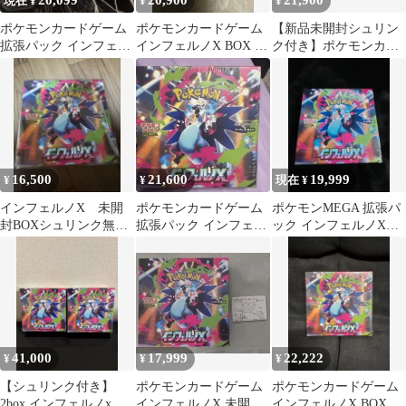
20,099
20,900
21,900
現在 ¥
¥
¥
ポケモンカードゲーム
ポケモンカードゲーム
【新品未開封シュリン
拡張パック インフェル
インフェルノX BOX シ
ク付き】ポケモンカー
ノX BOX
ュリンク付き
ドゲーム インフェルノ
X 1BOX
16,500
21,600
19,999
¥
¥
現在 ¥
インフェルノX 未開
ポケモンカードゲーム
ポケモンMEGA 拡張パ
封BOXシュリンク無し
拡張パック インフェル
ック インフェルノX
ペリペリあり
ノX 未開封BOX
1box シュリンク付き
41,000
17,999
22,222
¥
¥
¥
【シュリンク付き】
ポケモンカードゲーム
ポケモンカードゲーム
2box インフェルノx 新
インフェルノX 未開封
インフェルノX BOX シ