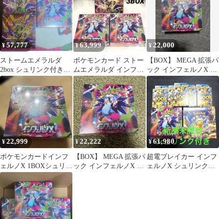
57,777
63,999
22,000
¥
¥
¥
ストームエメラルダ
ポケモンカード ストー
【BOX】 MEGA 拡張パ
2box シュリンク付き&
ムエメラルダ インフェ
ック インフェルノX シ
インフェルノX シュリ
ルノX 3BOX全シュリン
ュリンク付き
ンク付き
ク付
22,999
22,222
61,980
¥
¥
¥
ポケモンカードインフ
【BOX】 MEGA 拡張パ
超電ブレイカー インフ
ェルノX 1BOXシュリン
ック インフェルノX シ
ェルノX シュリンク付
ク付き
ュリンク付き
き BOX スタートデッ
キ100