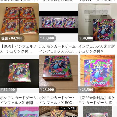
ク無し ペリペリ付き 新
X 1BOX
品未開封
84,900
43,000
30,000
現在 ¥
¥
¥
【BOX】インフェルノ
ポケモンカードゲーム
インフェルノX 未開封
X シュリンク付
インフェルノX 3box シ
シュリンク付き
4BOX プラケースつき
ュリンクなし 新品未開
封
22,000
23,000
23,500
¥
¥
¥
ポケモンカードゲーム
ポケモンカードゲーム
【新品未開封品】ポケ
インフェルノX 未開封
インフェルノX BOX
モンカードゲーム 拡張
BOX シュリンク付き
【未開封】、【シュリ
パック インフェルノX
ンク付き】
BOX