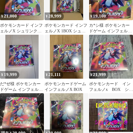
21,000
28,999
19,100
¥
¥
¥
ポケモンカード インフ
ポケモンカード インフ
カ*シ様 ポケモンカー
ェルノX シュリンク付
ェルノX 1BOX シュリ
ドゲーム インフェルノ
き 1BOX
ンク付き ポケセン
X BOX
産 納品書付き
19,999
21,111
21,999
¥
¥
¥
だ*ぜ様 ポケモンカー
ポケモンカードゲーム
ポケモンカード イン
ドゲーム インフェルノ
インフェルノX BOX
フェルノx BOX シュ
X BOX
リンク付き