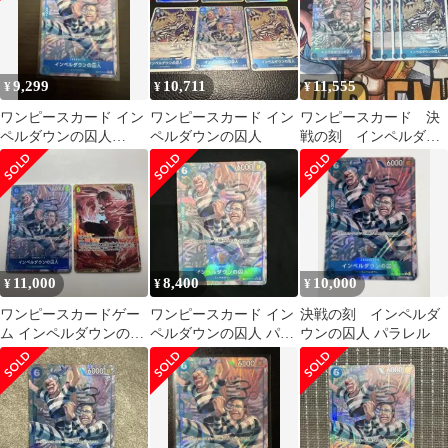
9,299
10,711
11,555
¥
¥
¥
ワンピースカード イン
ワンピースカード イン
ワンピースカード 決
ペルダウンの囚人
ペルダウンの囚人
戦の刻 インペルダウ
OP16-042
ンの囚人 Rパラレ
ル トレジャーレア等
11,000
8,400
10,000
¥
¥
¥
ワンピースカードゲー
ワンピースカード イン
決戦の刻 インペルダ
ム インペルダウンの囚
ペルダウンの囚人 パラ
ウンの囚人 パラレル
人TR ポートガス・D・
レル トレジャーレ
エース SEC
ア 決戦の刻