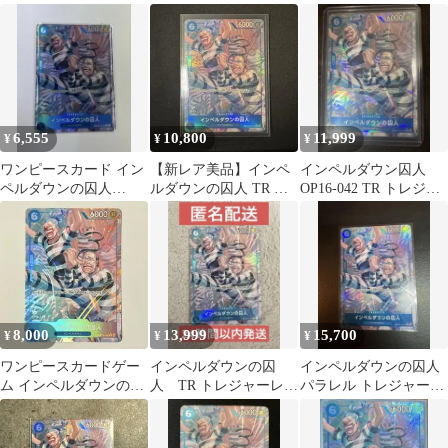
ウンの囚人 OP16-042
レジャーレア
ル トレジャーレア
TR
6,555
10,800
11,999
¥
¥
¥
ワンピースカード イン
【新レア美品】インペ
インペルダウン囚人
ペルダウンの囚人
ルダウンの囚人 TR ト
OP16-042 TR トレジャ
OP16-042 決戦の刻
レジャーレア 決戦の
ーレア ワンピース決戦
刻 ワンピース
の刻
8,000
13,999
15,700
¥
¥
¥
ワンピースカードゲー
インペルダウンの囚
インペルダウンの囚人
ム インペルダウンの囚
人 TR トレジャーレ
パラレル トレジャーレ
人 OP16-042 トレジャ
ア ワンピースカード
ア
ーレア