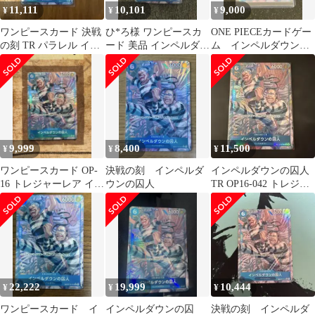
11,111
10,101
9,000
¥
¥
¥
ワンピースカード 決戦
ひ*ろ様 ワンピースカ
ONE PIECEカードゲー
の刻 TR パラレル イン
ード 美品 インペルダウ
ム インペルダウンの
ペルダウンの囚人
ンの囚人 TR トレジャ
囚人 トレジャーレア
ーレア
9,999
8,400
11,500
¥
¥
¥
ワンピースカード OP-
決戦の刻 インペルダ
インペルダウンの囚人
16 トレジャーレア イン
ウンの囚人
TR OP16-042 トレジャ
ペルダウンの囚人 1枚
ーレア ワンピースカー
ド
22,222
19,999
10,444
¥
¥
¥
ワンピースカード イ
インペルダウンの囚
決戦の刻 インペルダ