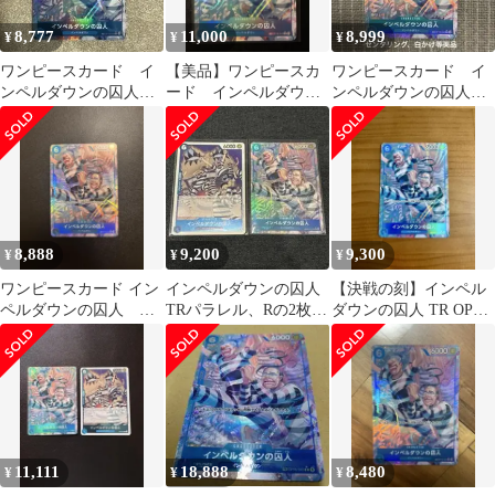
8,777
11,000
8,999
¥
¥
¥
ワンピースカード イ
【美品】ワンピースカ
ワンピースカード イ
ンペルダウンの囚人
ード インペルダウン
ンペルダウンの囚人
TR パラレル 決戦の刻
の囚人 OP16-042 トレ
TR パラレル 決戦の
ジャーレア
刻 2枚セット
8,888
9,200
9,300
¥
¥
¥
ワンピースカード イン
インペルダウンの囚人
【決戦の刻】インペル
ペルダウンの囚人 パ
TRパラレル、Rの2枚セ
ダウンの囚人 TR OP16-
ラレル 決戦の刻 ⚠️
ット ワンピースカー
042 R★
白かけあり
ド
11,111
18,888
8,480
¥
¥
¥