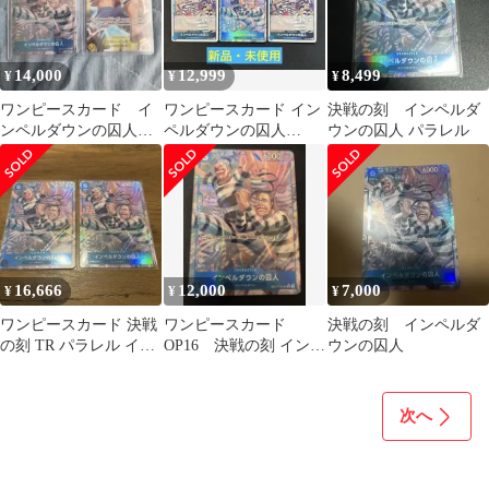
14,000
12,999
8,499
¥
¥
¥
ワンピースカード イ
ワンピースカード イン
決戦の刻 インペルダ
ンペルダウンの囚人
ペルダウンの囚人
ウンの囚人 パラレル
TR パラレル 決戦の
OP16-042 トレジャーレ
刻 おまけ
ア TR
16,666
12,000
7,000
¥
¥
¥
ワンピースカード 決戦
ワンピースカード
決戦の刻 インペルダ
の刻 TR パラレル イン
OP16 決戦の刻 インペ
ウンの囚人
ペルダウンの囚人
ルダウンの囚人 パラレ
ル
次へ