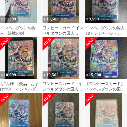
21,999
10,500
9,599
¥
¥
¥
インペルダウンの囚
ワンピースカード イン
インペルダウンの囚人
人 決戦の刻
ペルダウンの囚人
TRトレジャーレア
OP16-042 決戦の刻 パ
OP16-042
ラレル
10,099
10,500
15,000
¥
¥
¥
ち*ん様 （美品・おま
ワンピースカード イ
【ワンピースカード】
け付き）インペルダウ
ンペルダウンの囚人
インペルダウンの囚人
ンの囚人OP16-042 トレ
TR パラレル 決戦の刻
OP16-042
ジャーレ