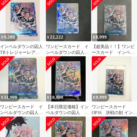
ダウンの囚
9,200
22,222
8,999
¥
¥
¥
インペルダウンの囚人
ワンピースカード イ
【超美品！！】ワンピ
TRトレジャーレア
ンペルダウンの囚人
ースカード インペル
OP16-042
TR
ダウンの囚人 TR パラ
レル 決戦の刻
11,900
10,800
9,999
¥
¥
¥
ワンピースカード イ
【本日限定価格】イン
ワンピースカード
ンペルダウンの囚人
ペルダウンの囚人 決
OP16 決戦の刻 インペ
TR パラレル
戦の刻 TR ワンピース
ルダウンの囚人 パラレ
カード 当日発送
ル