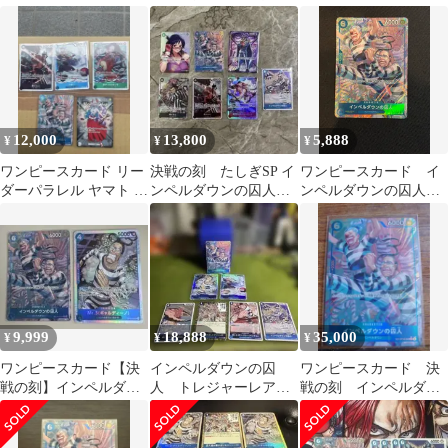
品
ラレル、Mr.3 SRなど
12,000
13,800
5,888
¥
¥
¥
ワンピースカード リー
決戦の刻 たしぎSP イ
ワンピースカード イ
ダーパラレル ヤマト イ
ンペルダウンの囚人TR
ンペルダウンの囚人
ンペルダウンの囚人TR
等7枚まとめ売り
TR 決戦の刻 トレジャ
ーレア op16-042
9,999
18,888
35,000
¥
¥
¥
ワンピースカード【決
インペルダウンの囚
ワンピースカード 決
戦の刻】インペルダウ
人 トレジャーレア
戦の刻 インペルダウ
ンの囚人 TR パラレル
おまけ付バラ売り対応
ンの囚人 トレジャー
トレジャーレア
します
レア パラレル