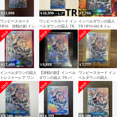
11,000
10,999
7,766
¥
¥
¥
ワンピースカード
ワンピースカード イン
インペルダウンの囚人
OP16 決戦の刻 インペ
ペルダウンの囚人 TR
TR OP16-042 R トレジ
ルダウンの囚人 パラレ
パラレル R OP16-042
ャーレア パラレル
ル
17,400
8,888
7,777
¥
¥
¥
インペルダウンの囚人
【決戦の刻】インペル
ワンピースカード イン
トレジャーレア ワンピ
ダウンの囚人 TR パラ
ペルダウンの囚人
ースカード 即日発送可
レル トレジャーレア
OP16-042 決戦の刻
能
9,500
10,399
9,500
¥
¥
¥