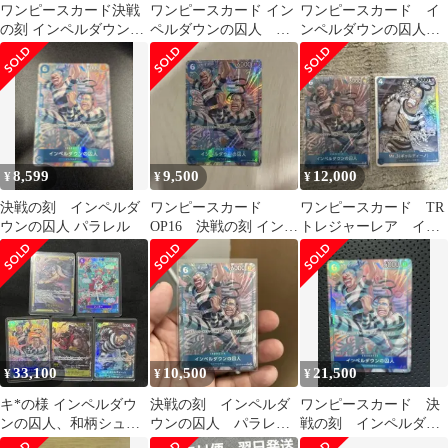
ワンピースカード決戦
ワンピースカード イン
ワンピースカード イ
の刻 インペルダウンの
ペルダウンの囚人 ト
ンペルダウンの囚人
囚人 セット
レジャーレア
TR パラレル 決戦の刻
8,599
9,500
12,000
¥
¥
¥
決戦の刻 インペルダ
ワンピースカード
ワンピースカード TR
ウンの囚人 パラレル
OP16 決戦の刻 インペ
トレジャーレア イン
ルダウンの囚人 パラレ
ペルダウンの囚人 パラ
ル おまけ付き
レル セット
33,100
10,500
21,500
¥
¥
¥
キ*の様 インペルダウ
決戦の刻 インペルダ
ワンピースカード 決
ンの囚人、和柄シュガ
ウンの囚人 パラレル
戦の刻 インペルダウ
ー、他3枚
TR
ンの囚人 トレジャー