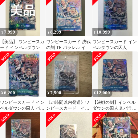
7,999
8,299
10,999
¥
¥
¥
【美品】 ワンピースカ
ワンピースカード 決戦
ワンピースカード イン
ード インペルダウンの
の刻 TR パラレル イン
ペルダウンの囚人
囚人OP16-042
ペルダウンの囚人
OP16-042 決戦の刻
6,200
7,500
12,000
¥
¥
¥
ワンピースカード イン
《24時間以内発送》ワ
【決戦の刻】インペル
ペルダウンの囚人 パラ
ンピースカード イン
ダウンの囚人 R パラレ
レル
ペルダウンの囚人 TR
ル トレジャーレア
パラレル