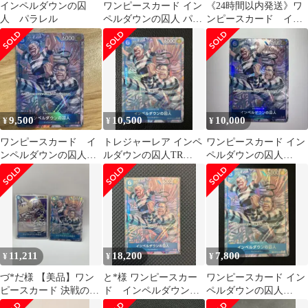
インペルダウンの囚
ワンピースカード イン
《24時間以内発送》ワ
人 パラレル
ペルダウンの囚人 パラ
ンピースカード イン
レルTR OP16-042 R
ペルダウンの囚人 TR
パラレル
9,500
10,500
10,000
¥
¥
¥
ワンピースカード イ
トレジャーレア インペ
ワンピースカード イン
ンペルダウンの囚人
ルダウンの囚人TR
ペルダウンの囚人
042 パラレル 決戦の
OP16-042 決戦の刻
OP16-042 トレジャーレ
刻 TR
ア
11,211
18,200
7,800
¥
¥
¥
づ*だ様 【美品】ワン
と*️様 ワンピースカー
ワンピースカード イン
ピースカード 決戦の刻
ド インペルダウンの
ペルダウンの囚人
TR パラレル インペル
囚人 TR パラレル
OP16-042