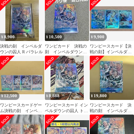
レア
8,900
10,500
9,900
¥
¥
¥
決戦の刻 インペルダ
ワンピカード 決戦の
ワンピースカード【決
ウンの囚人 R パラレル
刻 インペルダウンの
戦の刻】インペルダウ
囚人 トレジャーレア
ンの囚人 TR パラレル
TR ワンピース
トレジャーレア
12,500
8,888
19,800
¥
¥
¥
ワンピースカードゲー
ワンピースカード イン
ワンピースカード 決
ム決戦の刻 インペル
ペルダウンの囚人 トレ
戦の刻 インペルダウ
ダウンの囚人TR Rパラ
ジャーレア
ンの囚人 トレジャー
レル おまけ付き
レア