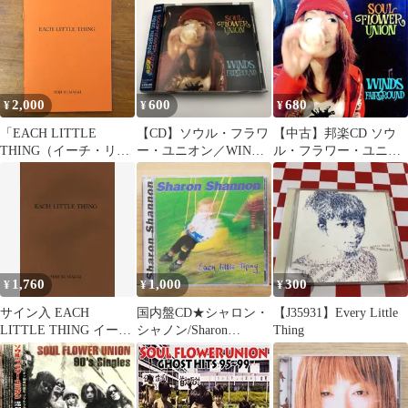
司
ー
/ Each little thing 国内盤
APCY-8393 J02
2,000
600
680
¥
¥
¥
「EACH LITTLE
【CD】ソウル・フラワ
【中古】邦楽CD ソウ
THING（イーチ・リト
ー・ユニオン／WINDS
ル・フラワー・ユニオ
ル・シング） #04」 熊
FAIRGROUND
ン / WINDS
谷聖司 2013年12月6日
FAIRGROUND
初版発行 ☆写真集/現代
写真/アートブック/限定
本/作品集/インディーズ
出版/日本写真/カラー写
真/私写真/現代美術
1,760
1,000
300
¥
¥
¥
KSOZLE aa18いnm1
サイン入 EACH
国内盤CD★シャロン・
【J35931】Every Little
LITTLE THING イー
シャノン/Sharon
Thing
チ・リトル・シング 2
Shannon■ イーチ・リト
ル・シング
【APCY8393/498801507
0217】V72721