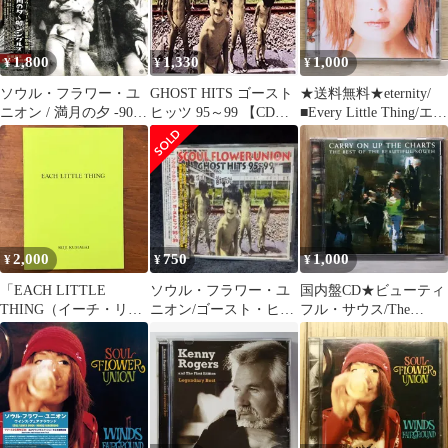
1,800
1,330
1,000
¥
¥
¥
ソウル・フラワー・ユ
GHOST HITS ゴースト
★送料無料★eternity/
ニオン / 満月の夕 -90's
ヒッツ 95～99 【CD、
■Every Little Thing/エヴ
シングルズ （CD）
音楽 中古 CD】レンタ
リ・リトル・シング
ル落ち
【4988064117574/AVCD
11757】F04933
2,000
750
1,000
¥
¥
¥
「EACH LITTLE
ソウル・フラワー・ユ
国内盤CD★ビューティ
THING（イーチ・リト
ニオン/ゴースト・ヒッ
フル・サウス/The
ル・シング） #05」 熊
ツ 95～99(ベストCD)
Beautiful South■ ベス
谷聖司 2013年12月7日
ト・オブ・ビューティ
初版発行 ☆写真集/現代
フル・サウス
写真/アートブック/限定
【POCD1160/498800515
本/作品集/インディーズ
5559】V55130
出版/日本写真/カラー写
真/私写真/現代美術