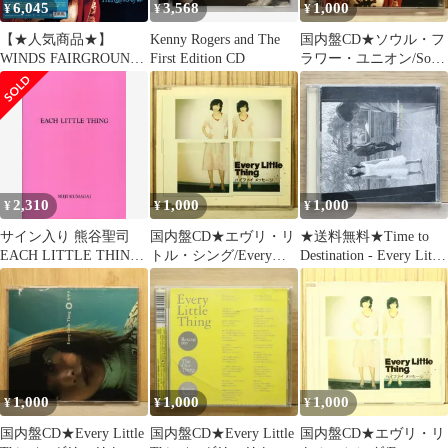
6,045
3,568
1,000
¥
¥
¥
W5RY18 aa18いnm1
【★人気商品★】
Kenny Rogers and The
国内盤CD★ソウル・フ
WINDS FAIRGROUND /
First Edition CD
ラワー・ユニオン/Soul
ウィンズ･フェアグラウ
Flower Union■ WINDS
ンド (2LP) [Analog]
FAIRGROUND
【KSC2268/4988009026
800】Y74660
2,310
1,000
1,000
¥
¥
¥
サイン入り 熊谷聖司
国内盤CD★エヴリ・リ
★送料無料★Time to
EACH LITTLE THING
トル・シング/Every
Destination - Every Little
イーチ・リトル・シン
Little Thing■ ハイファ
Thing/■Every Little
グ 9
イ メッセージ
Thing/エヴリ・リト
【AVCD30940/49880643
ル・シング
09405】P76000
【4988064116430/AVCD
11643】D04926
1,000
1,000
1,000
¥
¥
¥
国内盤CD★Every Little
国内盤CD★Every Little
国内盤CD★エヴリ・リ