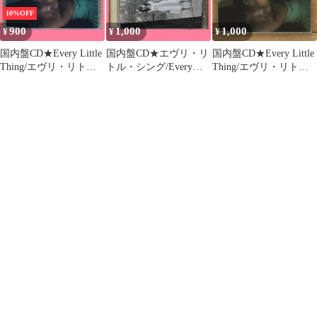
10%OFF
900
1,000
1,000
¥
¥
¥
国内盤CD★Every Little
国内盤CD★エヴリ・リ
国内盤CD★Every Little
Thing/エヴリ・リト
トル・シング/Every
Thing/エヴリ・リト
ル・シング■ キヲク
Little Thing■ Time to
ル・シング■ キヲク
(CCCD)
Destination
(CCCD)
【AVCD30349/49880643
【AVCD11643/49880641
【AVCD30349/49880643
03496】H22130
16430】A24958
03496】X73368