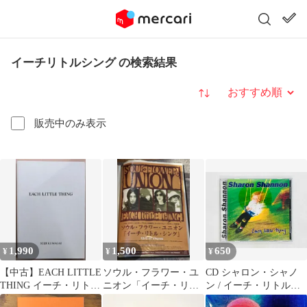
イーチリトルシング の検索結果
並び替え
販売中のみ表示
1,990
1,500
650
¥
¥
¥
【中古】EACH LITTLE
ソウル・フラワー・ユ
CD シャロン・シャノ
THING イーチ・リト
ニオン「イーチ・リト
ン / イーチ・リトル・
ル・シング 6／熊谷聖
ル・シング」B2ポスタ
シング / Sharon Shannon