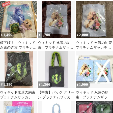
ールハンドルバッグ
チュールハンドルバッ
カチュールハンドルバ
グ
ッグ 2点セット
1,499
1,700
2,000
¥
¥
¥
値下げ！ ウィキッド
ウィキッド 永遠の約
ウィキッド 永遠の約束
永遠の約束 プラチナム
束 プラチナムザッカ
プラチナムザッカチュ
ザッカ チュールハンド
チュールハンドルバッ
ールハンドルバッグ
ルバッグ
グ グリンダ
1,380
1,300
1,900
¥
¥
¥
ウィキッド永遠の約束
【中古】バッグ グリー
ウィキッド 永遠の約
プラチナムザッカチュ
ン プラチナムザッカチ
束 プラチナムザッカ
ールハンドルバッグ(ト
ュールハンドルバッグ
チュールハンドルバッ
ートバッグ黒)
「ウィキッド 永遠の約
グ グリンダ
束」