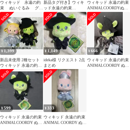
ウィキッド 永遠の約
新品タグ付き】ウィキ
ウィキッド 永遠の約束
束 ぬいぐるみ グリ
ッド永遠の約束
ANIMALCOORDYぬい
ンダ
ANIMALCOORDYぬい
ぐるみ グリンダ
ぐるみ3点set
1,399
1,149
666
¥
¥
¥
新品未使用 2種セット
ideka様 リクエスト 2点
ウィキッド 永遠の約束
ウィキッド 永遠の約束
まとめ
ANIMALCOORDY ぬい
Lぬいぐるみ①
ぐるみ エルファバ
599
333
¥
¥
ウィキッド 永遠の約束
ウィキッド 永遠の約束
ANIMALCOORDY ぬい
ANIMAL COORDY ぬい
ぐるみ エルファバ
ぐるみ グリンダ