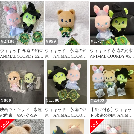
ぐるみ フィエロ
ぐるみ エルファバ グリ
ぬいぐるみ WICKED
ンダ
2,180
999
1,777
¥
¥
¥
ウィキッド 永遠の約束
ウィキッド 永遠の約
ウィキッド 永遠の約束
ANIMALCOORDY ぬい
束 ANIMAL COORDY
ANIMAL COORDY ぬい
ぐるみ エルファバ グリ
ぬいぐるみ フィエロ
ぐるみ
ンダ 2点セット 2R
888
1,500
2,499
¥
¥
¥
映画ウィキッド 永遠
ウィキッド 永遠の約
【タグ付き】ウィキッ
の約束 ぬいぐるみ
束 ANIMAL COORDY
ド 永遠の約束 ANIMAL
ぬいぐるみ WICKED
COORDY ぬいぐるみ 3
種