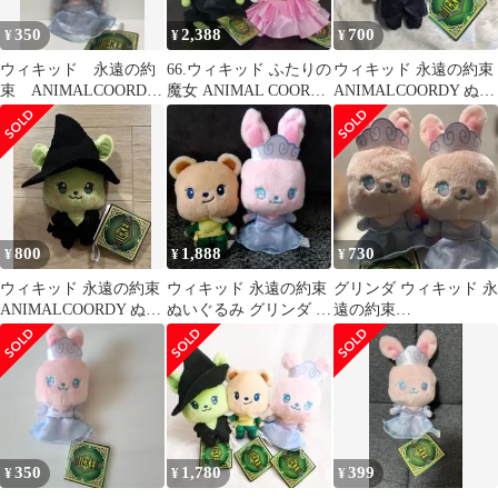
350
2,388
700
¥
¥
¥
ウィキッド 永遠の約
66.ウィキッド ふたりの
ウィキッド 永遠の約束
束 ANIMALCOORDY
魔女 ANIMAL COORDY
ANIMALCOORDY ぬい
ぬいぐるみ グリンダ
Lぬいぐるみ
ぐるみ エルファバ
②
800
1,888
730
¥
¥
¥
ウィキッド 永遠の約束
ウィキッド 永遠の約束
グリンダ ウィキッド 永
ANIMALCOORDY ぬい
ぬいぐるみ グリンダ フ
遠の約束
ぐるみ エルファバ
ィエロ 映画
ANIMALCOORDY ぬい
ぐるみ
350
1,780
399
¥
¥
¥