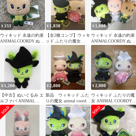
333
1,838
1,666
¥
¥
¥
ウィキッド 永遠の約束
【全2種コンプ】ウィキ
ウィキッド 永遠の約束
ANIMALCOORDY ぬい
ッド ふたりの魔女
ANIMALCOORDY ぬい
ぐるみ
ANIMALCOORDY Lぬ
ぐるみ 全3種④
いぐるみ
1,200
2,800
2,000
¥
¥
¥
【中古】ぬいぐるみ エ
新品 ウィキッド ふた
ウィキッド ふたりの魔
ルファバ ANIMAL
りの魔女 animal coordy
女 ANIMAL COORDY L
COORDY ぬいぐるみ
ぬいぐるみ ナムコ
ぬいぐるみ
(EX) 「ウィキッド 永
遠の約束」