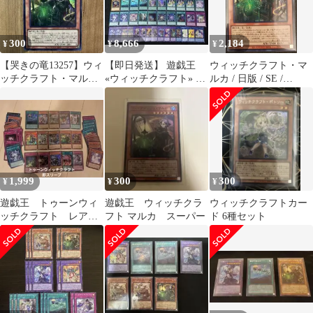
JP024 / ID:06071005
300
8,666
2,184
¥
¥
¥
【哭きの竜13257】ウィ
【即日発送】 遊戯王
ウィッチクラフト・マ
ッチクラフト・マルカ
«ウィッチクラフト» 構
ルカ / 日版 / SE /
（スーレア）RV01
築済みデッキ 85枚 日版
REVOLUTION
BOOSTER －トゥー
ン・ウィッチクラフ
ト・破械－ / RV01-
JP024 / ID:06071005
1,999
300
300
¥
¥
¥
遊戯王 トゥーンウィ
遊戯王 ウィッチクラ
ウィッチクラフトカー
ッチクラフト レアカ
フト マルカ スーパー
ド 6種セット
ードまとめ売り