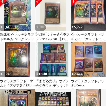
1,666
300
5,222
¥
¥
¥
遊戯王 ウィッチクラフ
遊戯王 ウィッチクラフ
ウィッチクラフト・マ
トマルカ シークレット
ト・マルカ SR 【300円
ルカ シークレット シク
まとめ買い】
3枚セット 遊戯王 デッ
キパーツ
1,743
1,080
2,444
¥
¥
¥
ウィッチクラフト・マ
『まとめ売り』ウィッ
ウィッチクラフトデッ
ルカ / アジア版 / SE /
チクラフト デッキ パー
キパーツ
REVOLUTION
ツ シークレット 結晶
BOOSTER －トゥー
魔術 光の涙
ン・ウィッチクラフ
ト・破械－ / RV01-