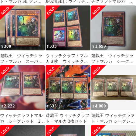
ト・マルカ SE プレイ
JP024[SE]：ウィッチク
チクラフトマルカ シ
用
ラフト・マルカ
ークレット1枚 スーパ
ー3枚
300
333
1,699
¥
¥
¥
遊戯王 ウィッチクラ
ウィッチクラフトマル
遊戯王 ウィッチクラ
フトマルカ スーパー
カ３枚 ウィッチクラ
フトマルカ シークレ
レア 3枚
フト ディストーション
ット
１枚
2,222
333
4,000
¥
¥
¥
ウィッチクラフトマル
遊戯王 ウィッチクラフ
遊戯王 ウィッチクラフ
カ シークレット 2枚
ト・マルカ 3枚セット
ト・マルカ シークレッ
セット
トレア3枚セット