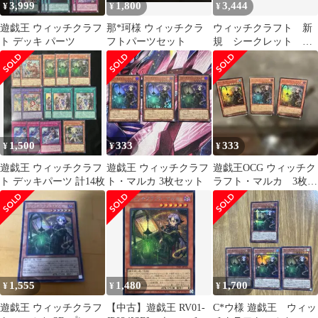
3,999
1,800
3,444
¥
¥
¥
遊戯王 ウィッチクラフ
那*珂様 ウィッチクラ
ウィッチクラフト 新
ト デッキ パーツ
フトパーツセット
規 シークレット セ
ット
1,500
333
333
¥
¥
¥
遊戯王 ウィッチクラフ
遊戯王 ウィッチクラフ
遊戯王OCG ウィッチク
ト デッキパーツ 計14枚
ト・マルカ 3枚セット
ラフト・マルカ 3枚セ
ット
1,555
1,480
1,700
¥
¥
¥
遊戯王 ウィッチクラフ
【中古】遊戯王 RV01-
C*ウ様 遊戯王 ウィッ