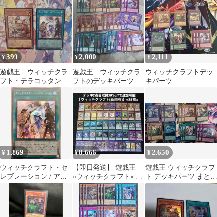
ツ
399
2,000
2,111
¥
¥
¥
遊戯王 ウィッチクラ
遊戯王 ウィッチクラ
ウィッチクラフトデッ
フト・テラコッタン
フトのデッキパーツ
キパーツ
セレブレーション ス
srまで
ーパー 2枚セット
1,869
8,666
2,650
¥
¥
¥
ウィッチクラフト・セ
【即日発送】 遊戯王
遊戯王 ウィッチクラフ
レブレーション / アジ
«ウィッチクラフト» 構
ト デッキパーツ まとめ
ア版 / SE /
築済みデッキ 85枚 日版
売り
REVOLUTION
BOOSTER －トゥー
ン・ウィッチクラフ