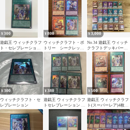
ン スーパー
300
800
3,000
¥
¥
¥
遊戯王 ウィッチクラフ
ウィッチクラフト・ポ
No.34 遊戯王 ウィッチ
ト・セレブレーション
トリー シークレット
クラフトデッキパーツ
SR 【300円まとめ買
レア
22種63枚
い】
300
380
500
¥
¥
¥
ウィッチクラフト・セ
遊戯王 ウィッチクラフ
遊戯王 ウィッチクラフ
レブレーション
トセレブレーション ス
ト(スーパーレア)4枚セ
ーパー6枚
ット