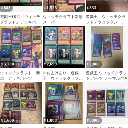
888
1,555
333
¥
¥
¥
遊戯王OCG『ウィッチ
ウィッチクラフト新規
遊戯王 ウィッチクラ
クラフト』デッキパー
スーパー
フトテラコッタン セ
ツ
レブレーション
3,700
2,699
2,000
¥
¥
¥
ウィッチクラフト 新
⚠️おまけあり 遊戯
遊戯王 ウィッチクラフ
規 デッキパーツ
王 ウィッチクラフ
ト パーツ ノーマル付き
ト 再録シークレット
まとめ売り 4種類6枚
1,600
1,888
3,000
¥
¥
¥