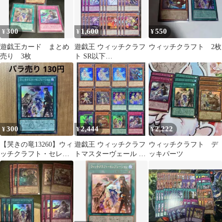
ト・破械－ / RV01-
JP027 / ID:06958567
300
1,600
550
¥
¥
¥
遊戯王カード まとめ
遊戯王 ウィッチクラフ
ウィッチクラフト 2枚
売り 3枚
ト SR以下
REVOLUTION
BOOSTER
300
2,444
2,222
¥
¥
¥
【哭きの竜13260】ウィ
遊戯王 ウィッチクラフ
ウィッチクラフト デ
ッチクラフト・セレブ
トマスターヴェール 初
ッキパーツ
レーション（スーレ
版 ウルトラレア 他 12
ア）RV01
枚セット