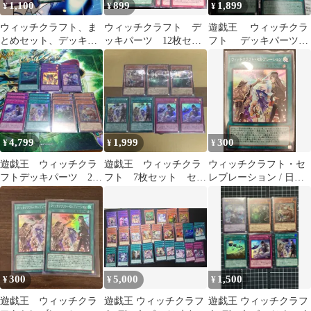
1,100
899
1,899
¥
¥
¥
ウィッチクラフト、ま
ウィッチクラフト デ
遊戯王 ウィッチクラ
とめセット、デッキパ
ッキパーツ 12枚セッ
フト デッキパーツ
ーツ
ト
4枚
4,799
1,999
300
¥
¥
¥
遊戯王 ウィッチクラ
遊戯王 ウィッチクラ
ウィッチクラフト・セ
フトデッキパーツ 24
フト 7枚セット セレ
レブレーション / 日版 /
種72枚
ブレーション シーク
SR / REVOLUTION
レット スーパー
BOOSTER －トゥー
ン・ウィッチクラフ
ト・破械－ / RV01-
JP027 / ID:06958567
300
5,000
1,500
¥
¥
¥
遊戯王 ウィッチクラ
遊戯王 ウィッチクラフ
遊戯王 ウィッチクラフ