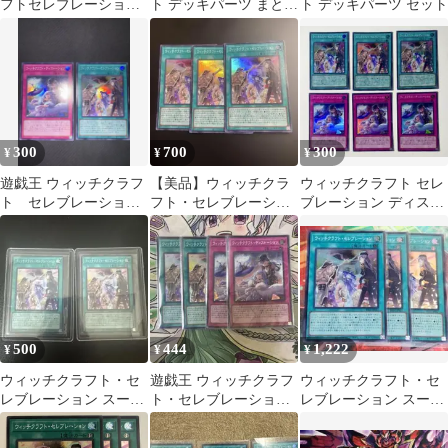
フトセレブレーショ
ト デッキパーツ まとめ
ト デッキパーツ セット
ン スーパーレア2枚
売り
300
700
300
¥
¥
¥
遊戯王 ウィッチクラフ
【美品】ウィッチクラ
ウィッチクラフト セレ
ト セレブレーショ
フト・セレブレーショ
ブレーション ディスト
ン ディストーション
ン スーパーレア3枚セ
ーション スーパー 6枚
ット
最安
500
444
1,222
¥
¥
¥
ウィッチクラフト・セ
遊戯王 ウィッチクラフ
ウィッチクラフト・セ
レブレーション スーパ
ト・セレブレーション,
レブレーション スーパ
ーレア2枚セット
ディストーション 4枚
ー3枚 五つ目あり
セット