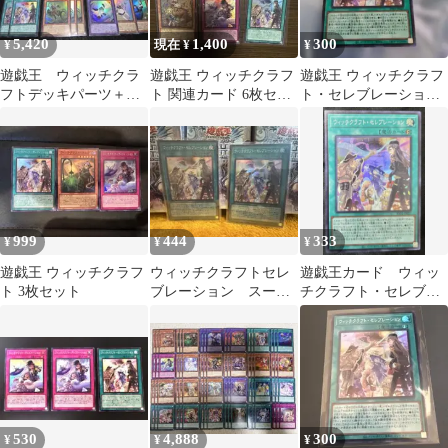
5,420
1,400
300
¥
現在 ¥
¥
遊戯王 ウィッチクラ
遊戯王 ウィッチクラフ
遊戯王 ウィッチクラフ
フトデッキパーツ＋コ
ト 関連カード 6枚セッ
ト・セレブレーショ
ロゾ、ヴェール、スプ
ト
ン スーパーレア
ーン 23枚セット
999
444
333
¥
¥
¥
遊戯王 ウィッチクラフ
ウィッチクラフトセレ
遊戯王カード ウィッ
ト 3枚セット
ブレーション スーパ
チクラフト・セレブレ
ー 2枚
ーション 1枚200円
在庫1枚
530
4,888
300
¥
¥
¥