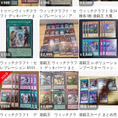
900
300
4,500
¥
¥
¥
トゥーンウィッチクラ
ウィッチクラフト・セ
ウィッチクラフト 全24
フト デッキパーツ まと
レブレーション / アジ
種各3枚 遊戯王 大魔女
め売り スーパーレア
ア版 / SR /
サンドリヨン 魔女の聖
REVOLUTION
夜行 ⑧
BOOSTER －トゥー
ン・ウィッチクラフ
ト・破械－ / RV01-
JP027 / ID:06958567
333
2,999
1,444
¥
¥
¥
ウィッチクラフト・セ
遊戯王 ウィッチクラフ
遊戯王 レボリューショ
レブレーション RV01-
ト デッキパーツ まとめ
ンブースター ウィッチ
JP027 スーパーレア レ
売り
クラフト スーパー 各3
ボリューション・ブー
枚
スター 遊戯王 トレカ
道
666
1,899
800
¥
¥
現在 ¥
ウィッチクラフト デ
遊戯王 ウィッチクラ
遊戯王カード まとめ売