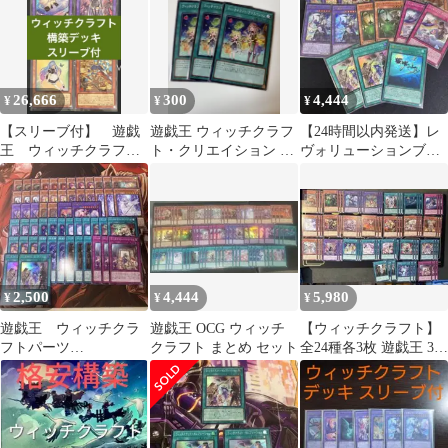
26,666
300
4,444
¥
¥
¥
【スリーブ付】 遊戯
遊戯王 ウィッチクラフ
【24時間以内発送】レ
王 ウィッチクラフ
ト・クリエイション 3
ヴォリューションブー
ト 構築デッキ マギ
枚セット
スター1 ウィッチクラ
ストス 天下独歩
フトセット
2,500
4,444
5,980
¥
¥
¥
遊戯王 ウィッチクラ
遊戯王 OCG ウィッチ
【ウィッチクラフト】
フトパーツ
クラフト まとめ セット
全24種各3枚 遊戯王 3コ
(RV01.N.SR.UR)
ン デッキ①