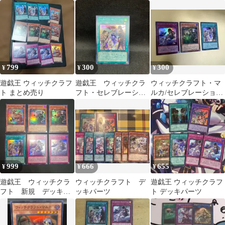
タン セレブレーショ
2枚 SR
ン おまけ
799
300
300
¥
¥
¥
遊戯王 ウィッチクラフ
遊戯王 ウィッチクラ
ウィッチクラフト・マ
ト まとめ売り
フト・セレブレーショ
ルカ/セレブレーション/
ン スーパーレア
ディストーション ス
ーパー3枚セット
999
666
655
¥
¥
¥
遊戯王 ウィッチクラ
ウィッチクラフト デ
遊戯王 ウィッチクラフ
フト 新規 デッキパ
ッキパーツ
ト デッキパーツ
ーツセット