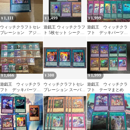
1,111
1,499
1,999
¥
¥
¥
ウィッチクラフトセレ
遊戯王 ウィッチクラフ
遊戯王 ウィッチクラ
ブレーション アジア
ト 5枚セット シークレ
フト デッキパーツ
シークレット
ット含む
まとめ セット
1,666
300
1,999
¥
¥
¥
遊戯王 ウィッチクラ
ウィッチクラフトセレ
遊戯王 ウィッチクラ
フト デッキパーツ
ブレーション スーパー
フト テーマまとめ
セット
3枚セット