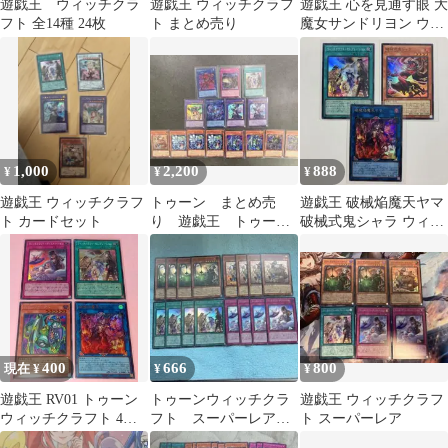
遊戯王 ウィッチクラ
遊戯王 ウィッチクラフ
遊戯王 心を見通す眼 大
フト 全14種 24枚
ト まとめ売り
魔女サンドリヨン ウィ
ッチクラフト シークレ
ット
1,000
2,200
888
¥
¥
¥
遊戯王 ウィッチクラフ
トゥーン まとめ売
遊戯王 破械焔魔天ヤマ
ト カードセット
り 遊戯王 トゥーン
破械式鬼シャラ ウィッ
ウィッチクラフト
チクラフト・セレブレ
ーション
400
666
800
現在 ¥
¥
¥
遊戯王 RV01 トゥーン
トゥーンウィッチクラ
遊戯王 ウィッチクラフ
ウィッチクラフト 4種4
フト スーパーレアま
ト スーパーレア
枚セット 美品〜中品
とめ売り デッキパー