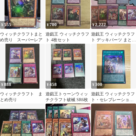
555
700
2,222
¥
¥
¥
ウィッチクラフトまと
遊戯王 ウィッチクラフ
遊戯王 ウィッチクラフ
め売り スーパーレア
ト 4枚セット
ト デッキパーツ まとめ
売り
888
458
300
¥
¥
¥
ウィッチクラフト ま
遊戯王トゥーンウィッ
遊戯王 ウィッチクラフ
とめ売り
チクラフト破械 SR6枚
ト・セレブレーショ
ン SR 1枚