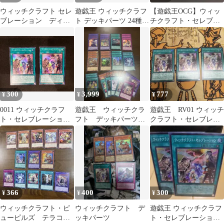
ウィッチクラフト セレ
遊戯王 ウィッチクラフ
【遊戯王OCG】ウィッ
ブレーション ディス
ト デッキパーツ 24種
チクラフト・セレブレ
トーション スーパー 3
各3枚
ーション スーパーレ
枚 遊戯王
ア
300
3,999
777
¥
¥
¥
0011 ウィッチクラフ
遊戯王 ウィッチクラ
遊戯王 RV01 ウィッチ
ト・セレブレーショ
フト デッキパーツセ
クラフト・セレブレー
ン RV01-JP027 スーパ
ット
ション スーパー３枚
ー 2枚セット
セット
366
400
300
¥
¥
¥
ウィッチクラフト・ピ
ウィッチクラフト デ
遊戯王 ウィッチクラフ
ューピルズ テラコッ
ッキパーツ
ト・セレブレーション