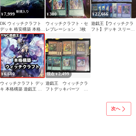
7,999
300
22,666
¥
¥
¥
DK ウィッチクラフト
ウィッチクラフト・セ
遊戯王【ウィッチクラ
デッキ 格安構築 本格構
レブレーション 3枚
フト】デッキ スリーブ
築 構築済みデッキ
付
6,600
2,499
¥
現在 ¥
ウィッチクラフト デッ
遊戯王 ウィッチクラ
キ 本格構築 遊戯王 灰
フトデッキパーツ ピ
流うらら ウィッチクラ
ューピルズ 魔女の聖夜
フトマルカ
行 など
次へ