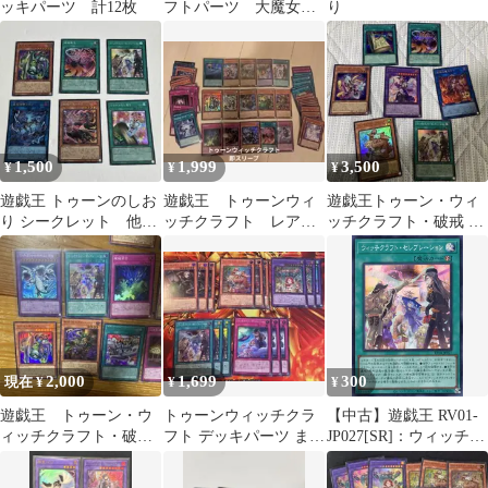
ッキパーツ 計12枚
フトパーツ 大魔女サ
り
ンドリヨン等6枚
1,500
1,999
3,500
¥
¥
¥
遊戯王 トゥーンのしお
遊戯王 トゥーンウィ
遊戯王トゥーン・ウィ
り シークレット 他5
ッチクラフト レアカ
ッチクラフト・破戒 6
枚
ードまとめ売り
枚セット
2,000
1,699
300
現在 ¥
¥
¥
遊戯王 トゥーン・ウ
トゥーンウィッチクラ
【中古】遊戯王 RV01-
ィッチクラフト・破械
フト デッキパーツ まと
JP027[SR]：ウィッチク
まとめ売り 引退品
め売り スーパーレア
ラフト・セレブレーシ
ョン