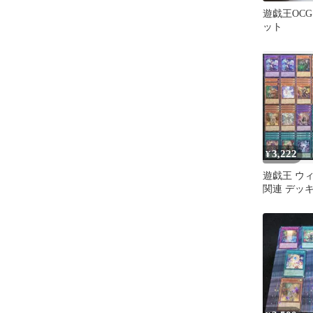
遊戯王OCG
ット
3,222
¥
遊戯王 ウ
関連 デッ
め売り 67