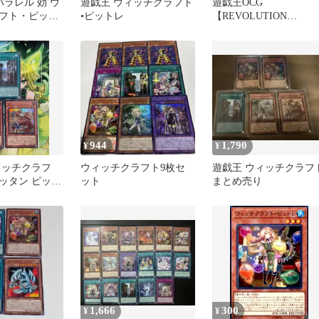
パラレル 効 ウ
遊戯王 ウィッチクラフト
遊戯王OCG
フト・ピット
•ピットレ
【REVOLUTION
枚
BOOSTER】ウィッチク
ラフト N17種
944
1,790
¥
¥
ィッチクラフ
ウィッチクラフト9枚セ
遊戯王 ウィッチクラフ
ッタン ピット
ット
まとめ売り
リート 3枚セ
1,666
300
¥
¥