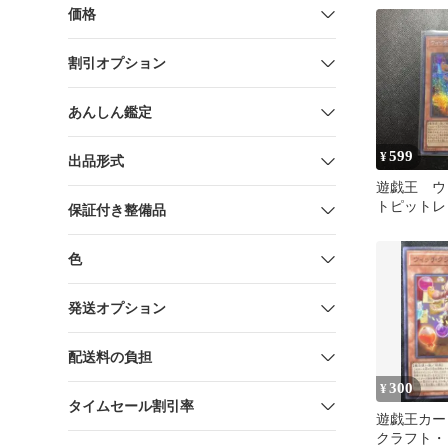
価格
割引オプション
あんしん鑑定
599
¥
出品形式
遊戯王 ウ
トピットレ
保証付き整備品
ト
色
発送オプション
配送料の負担
300
¥
タイムセール割引率
遊戯王カー
クラフト・