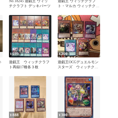
No.18245 遊戯王 ウィッ
遊戯王 ウィッチクラフ
チクラフト デッキパーツ
ト・マルカ ウィッチクラ
フト・ピットレ その他5
枚セット
699
300
¥
¥
ト
遊戯王 ウィッチクラフ
遊戯王OCGデュエルモン
ト再録17種各３枚
スターズ ウィッチクラ
フト デッキパーツ ま
とめ売り
888
300
¥
¥