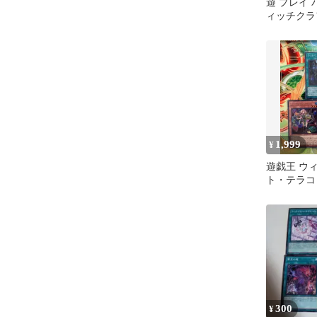
遊 プレイ 
ィッチクラ
レ DBIC 1
1,999
¥
遊戯王 ウ
ト・テラコ
レ バイスト
ット
300
¥