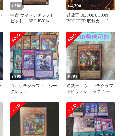
780
4,300
¥
¥
ト
中古 ウィッチクラフト・
遊戯王 REVOLUTION
ピ
ピットレ SEC RV01-
BOOSTER 収録カード②
JP034
バラ売り可 RV01
999
799
¥
¥
ト
ウィッチクラフト シー
遊戯王 ウィッチクラフ
ト
クレット
トピットレ シク シーク
レット