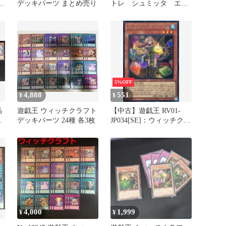
3
デッキパーツ まとめ売り
トレ シュミッタ エー
ス
デル 管理番号新弾
5%OFF
4,888
551
¥
¥
晶
遊戯王 ウィッチクラフト
【中古】遊戯王 RV01-
ネ
デッキパーツ 24種 各3枚
JP034[SE]：ウィッチクラ
エ
フト・ピットレ
4,000
1,999
¥
¥