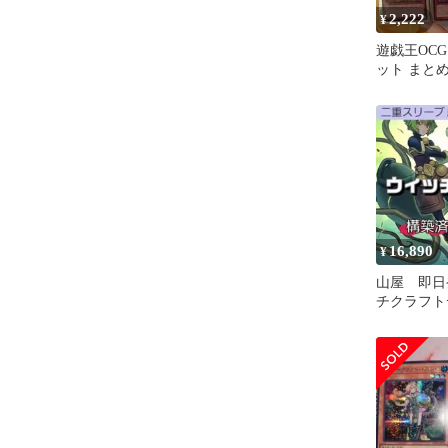
2,222
¥
遊戯王OCG
ット まと
16,890
¥
山屋 即日
チクラフト
済みデッキ