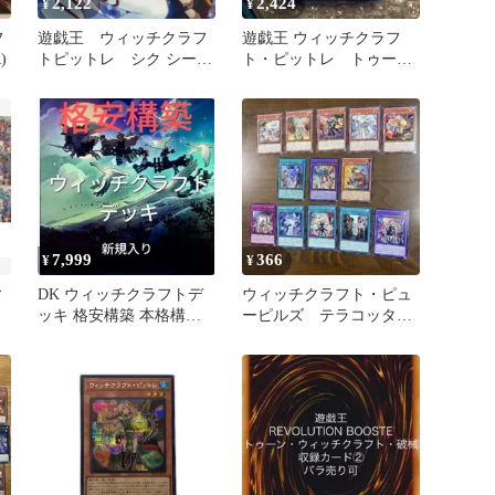
2,122
2,424
¥
¥
フ
遊戯王 ウィッチクラフ
遊戯王 ウィッチクラフ
)
トピットレ シク シーク
ト・ピットレ トゥーン
レット 2枚セット
ワールド
7,999
366
¥
¥
ィ
DK ウィッチクラフトデ
ウィッチクラフト・ピュ
ッキ 格安構築 本格構築
ーピルズ テラコッタ
構築済みデッキ
ン セレブレーション
おまけ