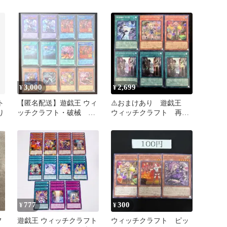
セット
り ウィッチクラフトピ
ットレシク
3,000
2,699
¥
¥
ト
【匿名配送】遊戯王 ウィ
⚠️おまけあり 遊戯王
り
ッチクラフト・破械 12
ウィッチクラフト 再録
枚
シークレットまとめ売
り 4種類6枚
777
300
¥
¥
フ
遊戯王 ウィッチクラフト
ウィッチクラフト ピッ