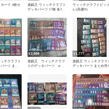
 カード 4枚セ
遊戯王 ウィッチクラフト
ウィッチクラフトピッ
デッキパーツ 17種 各3枚
レ(高価N)
フルセット
2,000
1,777
¥
¥
ィッチクラフト
遊戯王 ウィッチクラフ
遊戯王 ウィッチクラフ
キパーツ まと
トのデッキパーツ srま
デッキパーツ まとめ売
枚セット
で