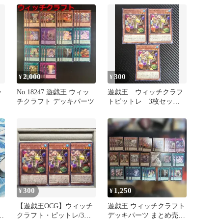
ピットレ
2,000
300
¥
¥
ッ
No.18247 遊戯王 ウィッ
遊戯王 ウィッチクラフ
チクラフト デッキパーツ
トピットレ 3枚セッ
R
ト RV01-JP034
ク
300
1,250
¥
¥
ョ
【遊戯王OCG】ウィッチ
遊戯王 ウィッチクラフト
ピ
クラフト・ピットレ/3枚
デッキパーツ まとめ売