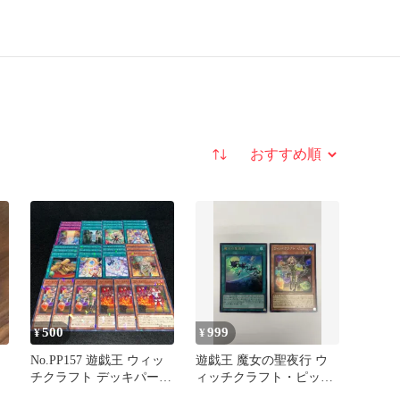
並び替え
500
999
¥
¥
No.PP157 遊戯王 ウィッ
遊戯王 魔女の聖夜行 ウ
チクラフト デッキパーツ
ィッチクラフト・ピット
全ノーパラ シュミッタ
レ 2枚セット