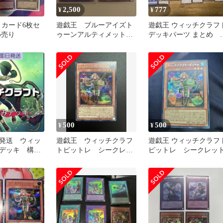
2,500
777
¥
¥
 カード6枚セ
遊戯王 ブルーアイズト
遊戯王 ウィッチクラフ
め売り
ゥーンアルティメットド
デッキパーツ まとめ 
ラゴン シークレット
ットレ シークレット
500
500
¥
¥
発送 ウィッ
遊戯王 ウィッチクラフ
遊戯王 ウィッチクラフ
デッキ 構築
トピットレ シークレッ
ピットレ シークレッ
ト