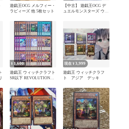
ト
遊戯王OCG メルフィー・
【中古】 遊戯王OCG デ
ラビィーズ 他 5枚セット
ュエルモンスターズ ウィ
ッチクラフト・ピットレ
DBIC DBIC-JP015
1,600
3,999
¥
現在 ¥
ト
遊戯王 ウィッチクラフト
遊戯王 ウィッチクラフ
り
SR以下 REVOLUTION
ト アジア デッキ
BOOSTER