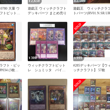
2,650
2,500
¥
¥
0780 大量 ウ
遊戯王 ウィッチクラフト
遊戯王 ウィッチクラ
フトピットレ
デッキパーツ まとめ売り
トパーツ(RV01.N.SR.UR
 ジェニー
300
999
¥
¥
ラフト・ピッ
ウィッチクラフトピット
#285デッキパーツ【ウ
JP034 (3枚セ
レ シュミッタ バイス
ッチクラフト】 57枚
ボリューショ
マスター パトローナ
ター 遊戯王
ス 管理番号新弾