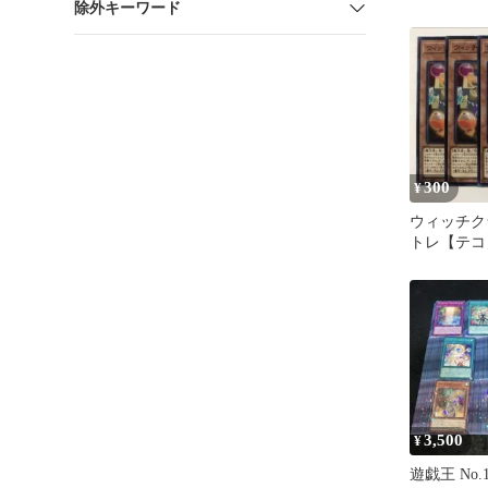
除外キーワード
枚50円 在
300
¥
ウィッチク
トレ【テコ
3,500
¥
遊戯王 No.1