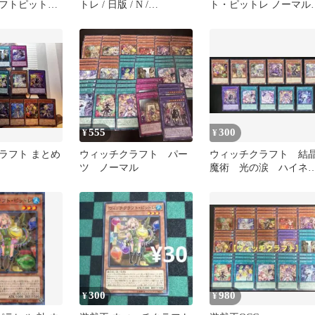
フトピットレ
トレ / 日版 / N /
ト・ピットレ ノーマル
 ジェニー
REVOLUTION BOOSTER
レボリューションブー
－トゥーン・ウィッチク
ター
ラフト・破械－ / RV01-
JP034 / ID:95245544
555
300
¥
¥
ラフト まとめ
ウィッチクラフト パー
ウィッチクラフト 結
ツ ノーマル
魔術 光の涙 ハイ
ジェニー ピットレ 
ーデル アルル
300
980
¥
¥