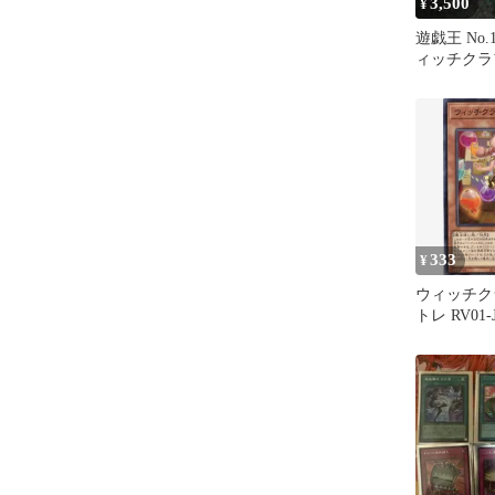
3,500
¥
遊戯王 No.1
ィッチクラ
シュミッタ
333
¥
ウィッチク
トレ RV01-
ット) レ
ン・ブース
トレカ道