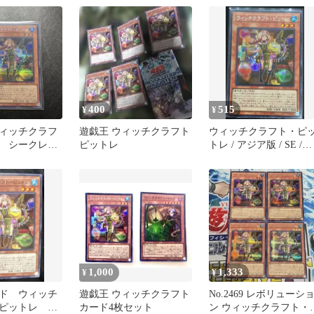
400
515
¥
¥
ィッチクラフ
遊戯王 ウィッチクラフト
ウィッチクラフト・ピ
 シークレッ
ピットレ
トレ / アジア版 / SE /
REVOLUTION BOOSTE
－トゥーン・ウィッチ
ラフト・破械－ / RV01-
JP034 / ID:95245544
1,000
1,333
¥
¥
ド ウィッチ
遊戯王 ウィッチクラフト
No.2469 レボリューシ
ピットレ 1
カード4枚セット
ン ウィッチクラフト・