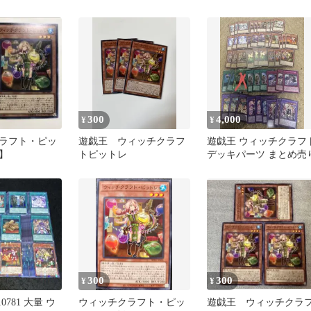
庫3枚
ットレ シク 4枚
300
4,000
¥
¥
ラフト・ピッ
遊戯王 ウィッチクラフ
遊戯王 ウィッチクラフ
】
トピットレ
デッキパーツ まとめ売
300
300
¥
¥
0781 大量 ウ
ウィッチクラフト・ピッ
遊戯王 ウィッチクラ