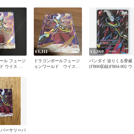
アニバーサリー
1,111
2,860
¥
¥
ール フュージ
ドラゴンボールフュージ
バンダイ 迫りくる脅威
ド ウイス カ
ョンワールド ウイス
(FB06収録)FB04-002 ウ
FB01-004 UC パラレル
ス UC★
ニバーサリーパ