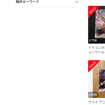
除外キーワード
ス UC★
750
¥
ドラゴンボ
ョンワール
ード
999
¥
ウイス ア