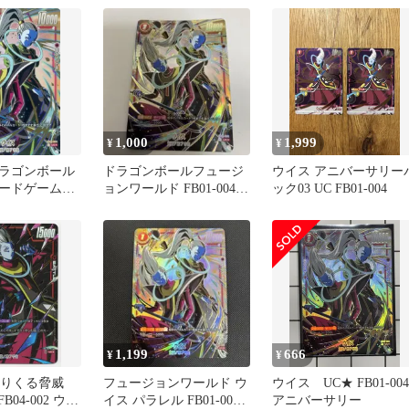
ワールド
1,000
1,999
¥
¥
ラゴンボール
ドラゴンボールフュージ
ウイス アニバーサリー
ードゲーム
ョンワールド FB01-004
ック03 UC FB01-004
4[UC☆]：ウイス
ウイス UC パラレル
1,199
666
¥
¥
 迫りくる脅威
フュージョンワールド ウ
ウイス UC★ FB01-004
FB04-002 ウイ
イス パラレル FB01-004
アニバーサリー