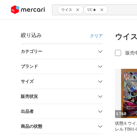
ンツにスキップ
ウイス
UC★
絞り込み
ウイス
クリア
カテゴリー
販売
ブランド
サイズ
販売状況
出品者
760
¥
状態A ウイ
商品の状態
レル FB01
サリー ド