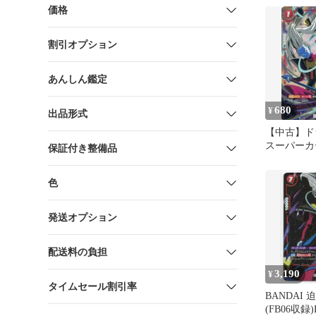
ュージョン
価格
DBFW
割引オプション
あんしん鑑定
680
¥
出品形式
【中古】ド
スーパーカ
保証付き整備品
FB01-00
色
発送オプション
配送料の負担
3,190
¥
タイムセール割引率
BANDAI
(FB06収録)