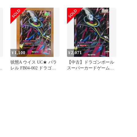
FB01-004
ル FB04-002
1,100
2,071
¥
¥
状態A ウイス UC★ パラ
【中古】ドラゴンボール
イ
レル FB04-002 ドラゴン
スーパーカードゲーム
ボールフュージョンワー
FB04-002[UC☆]：ウイス
ルド DBFW
(特別再録版)