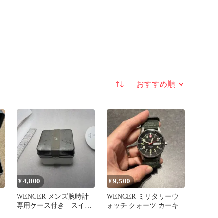
並び替え
4,800
9,500
¥
¥
WENGER メンズ腕時計
WENGER ミリタリーウ
専用ケース付き スイス
ォッチ クォーツ カーキ
製