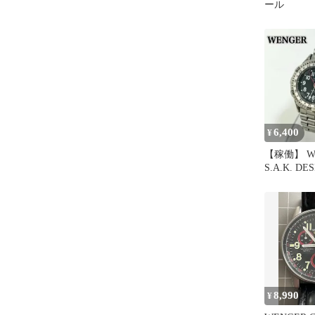
ール
6,400
¥
【稼働】 W
S.A.K. DES
腕時計
8,990
¥