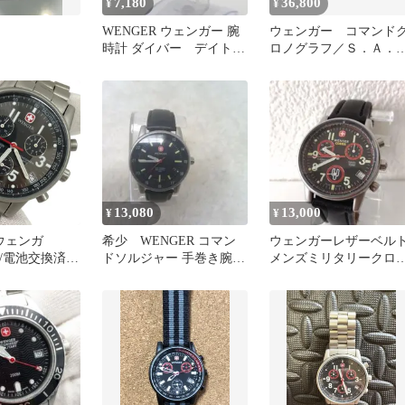
7,180
36,800
¥
¥
WENGER ウェンガー 腕
ウェンガー コマンド
時計 ダイバー デイト
ロノグラフ／Ｓ．Ａ．
ヴィンテージ メンズ
デザイン/東急ハンズ限
モデル
13,080
13,000
¥
¥
/ウェンガ
希少 WENGER コマン
ウェンガーレザーベル
65/電池交換済/
ドソルジャー 手巻き腕時
メンズミリタリークロ
クロノグラフ/
計
グラフCOBRAアニメコ
コマ付/3針/デ
ボモデル
/腕時