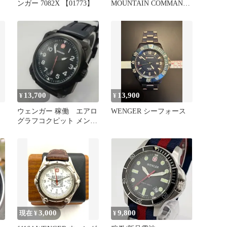
ンガー 7082X 【01773】
MOUNTAIN COMMAND
腕時計 ウェンガー
13,700
13,900
¥
¥
ウェンガー 稼働 エアロ
WENGER シーフォース
グラフコクピット メン
ズ 腕時計 クォーツ
デイト
3,000
9,800
現在 ¥
¥