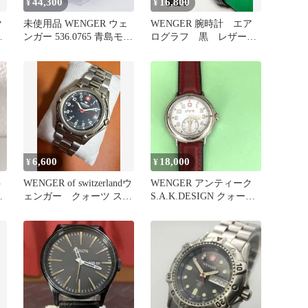
44,300
16,800
¥
¥
ク
未使用品 WENGER ウェ
WENGER 腕時計 エア
Ｋ
ンガー 536.0765 青島モデ
ログラフ 黒 レザーベ
定
ル 元箱 バンド付
ルト
6,600
18,000
¥
¥
ト
WENGER of switzerlandウ
WENGER アンティーク
ノ
ェンガー クォーツ スイ
S.A.K.DESIGN クォーツ
ラ
ス製
腕時計