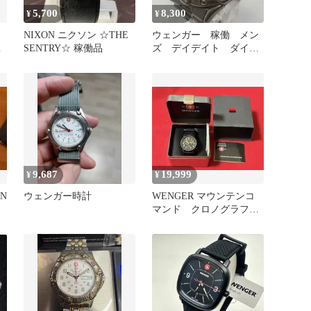
5,700
8,300
¥
¥
NIXON ニクソン ☆THE
ウェンガー 稼働 メン
SENTRY☆ 稼働品
ズ デイデイト ダイバ
ーズ 回転ベゼル デイ
デイト 時計
9,687
19,999
¥
¥
GN
ウェンガー時計
WENGER マウンテンコ
マンド クロノグラフウ
ォッチ ケース付659-09-
1