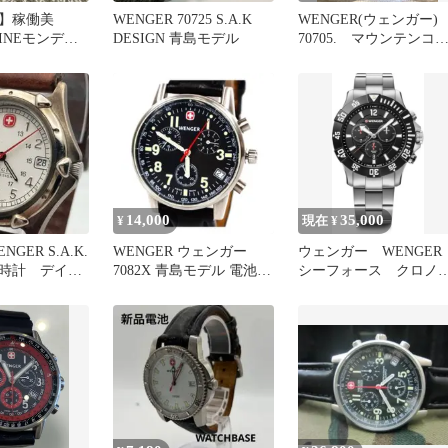
】稼働美
WENGER 70725 S.A.K
WENGER(ウェンガー)
AINEモンディ
DESIGN 青島モデル
70705. マウンテンコ
B CFF FFS
ンド クロノグラフ 極上
14,000
35,000
¥
現在 ¥
GER S.A.K.
WENGER ウェンガー
ウェンガー WENGER
 腕時計 デイト
7082X 青島モデル 電池交
シーフォース クロ
換済み
新品同様品 クォーツ