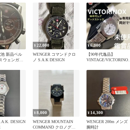
22,000
6,000
¥
¥
電池 新品ベル
WENGER コマンドクロ
【90年代逸品】
ER ウェンガー
ノ S.A.K DESIGN
VINTAGE/VICTORINO
ォーツ デイト
SWISS ARMY腕時計
8,000
14,300
¥
¥
A.K. DESIGN
WENGER MOUNTAIN
WENGER 200m メン
体
COMMAND クロノグラ
腕時計