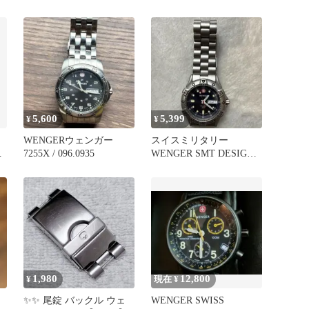
計 フルセット替革バン
付
5,600
5,399
¥
¥
WENGERウェンガー
スイスミリタリー
ン
7255X / 096.0935
WENGER SMT DESIGN
腕時計
1,980
12,800
¥
現在 ¥
✨✨ 尾錠 バックル ウェ
WENGER SWISS