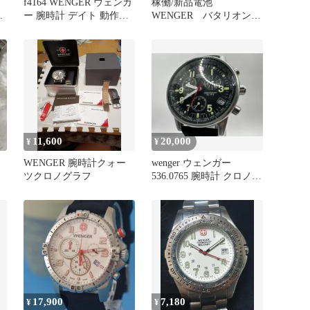
f4164 WENGER ウェンガ
稼働/新品電池
ー 腕時計 デイト 動作未
WENGER バタリオンダ
マ
確認
イバー ダイバーズウォ
ッチ 腕時計
11,600
20,000
¥
¥
WENGER 腕時計クォー
wenger ウェンガー
ツクロノグラフ
536.0765 腕時計 クロノグ
ラフ 黒文字盤
17,900
7,180
¥
¥