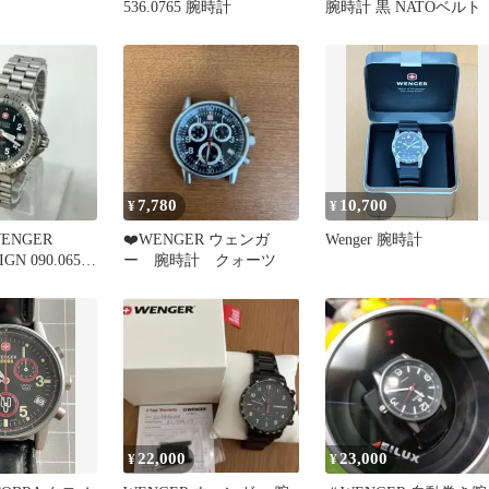
536.0765 腕時計
腕時計 黒 NATOベルト
7,780
10,700
¥
¥
ENGER
❤️WENGER ウェンガ
Wenger 腕時計
IGN 090.0651
ー 腕時計 クォーツ
22,000
23,000
¥
¥