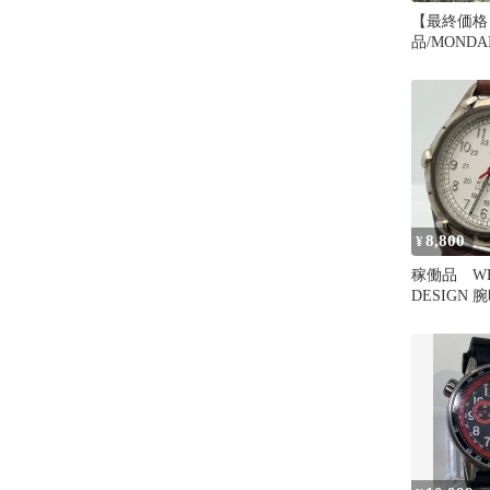
【最終価格
品/MOND
ーン腕時計SB
8,800
¥
稼働品 WEN
DESIGN
ミリタリー