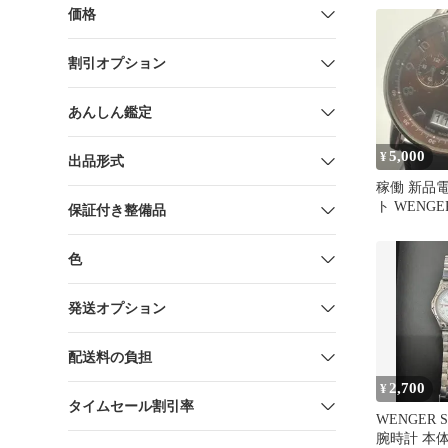
価格
割引オプション
あんしん鑑定
5,000
¥
出品形式
稼働 新品
ト WENG
保証付き整備品
腕時計 ク
色
発送オプション
配送料の負担
2,700
¥
タイムセール割引率
WENGER S.
腕時計 本