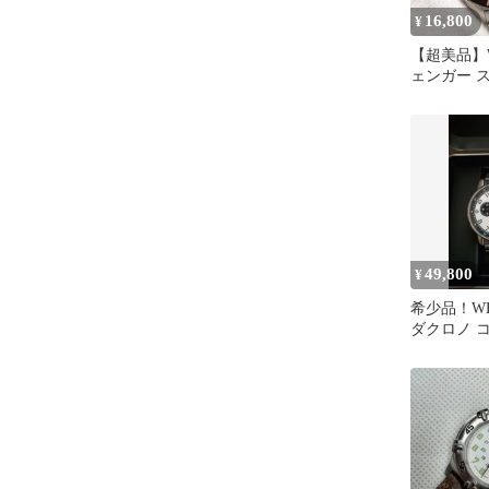
16,800
¥
【超美品】W
ェンガー 
ー 79076 
49,800
¥
希少品！WE
ダクロノ 
74719 腕