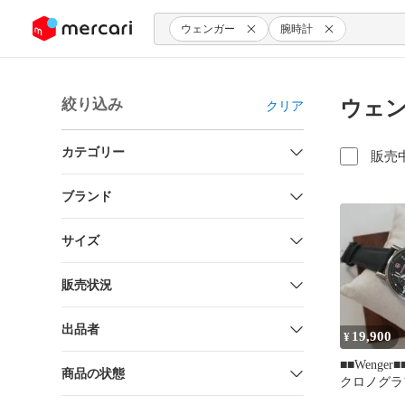
ンツにスキップ
ウェンガー
腕時計
絞り込み
ウェン
クリア
カテゴリー
販売
ブランド
サイズ
販売状況
出品者
19,900
¥
■■Weng
商品の状態
クロノグラ