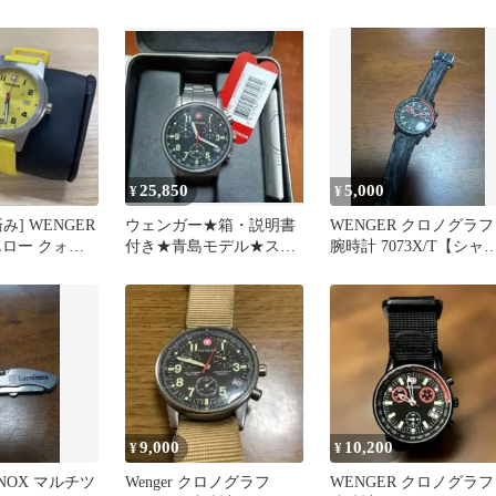
フ ブラック
25,850
5,000
¥
¥
み] WENGER
ウェンガー★箱・説明書
WENGER クロノグラフ
エロー クォー
付き★青島モデル★ステ
腕時計 7073X/T【シャ
ンレスベルト★コマンド
ク品】
クロノ
9,000
10,200
¥
¥
INOX マルチツ
Wenger クロノグラフ
WENGER クロノグラフ