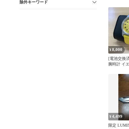
除外キーワード
8,000
¥
[電池交換済
腕時計 イ
ツ
4,499
¥
限定 LUM