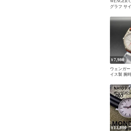
WENGER 
グラフ サ
ラ 寺沢武
7,980
¥
ウェンガー 
イス製 腕時
ザーベルト Sw
Watch
13,800
¥