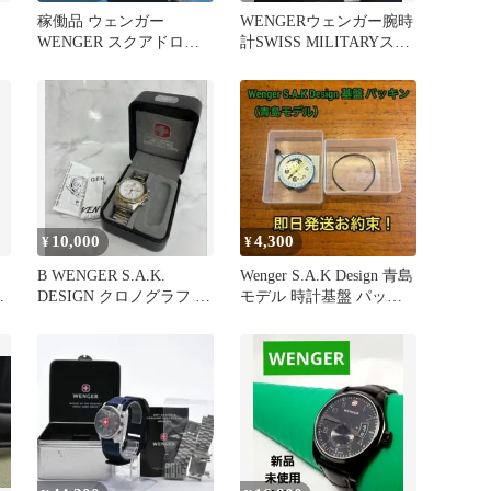
稼働品 ウェンガー
WENGERウェンガー腕時
マ
WENGER スクアドロン
計SWISS MILITARYスイ
SQUADRON 7705X
ス製 絶版希少 稼働
10,000
4,300
¥
¥
B WENGER S.A.K.
Wenger S.A.K Design 青島
ノ
DESIGN クロノグラフ 腕
モデル 時計基盤 パッキ
時計
ン ジャンク