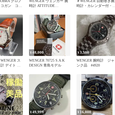
COBRA クロノ
WENGER ウェンガー 腕
＃WENGER 自動巻き腕
イコガン コブ
時計 ATTITUDE
時計・カレンダー付・
一
CHRONO
EILUXワインディング
シーン付
48,000
3,500
¥
¥
WENGER ス
WENGER 70725 S.A.K
WENGER 腕時計 ジャ
計 デイト レ
DESIGN 青島モデル
ンク品 #4920
iss Made
49,999
16,000
¥
¥