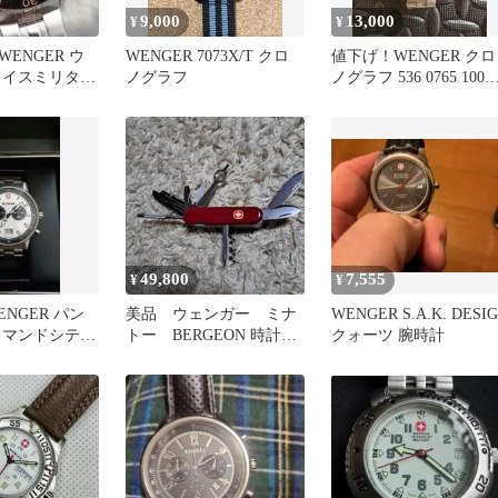
9,000
13,000
¥
¥
ENGER ウ
WENGER 7073X/T クロ
値下げ！WENGER クロ
スイスミリタリ
ノグラフ
ノグラフ 536 0765 100m
200M防水
防水
49,800
7,555
¥
¥
NGER パン
美品 ウェンガー ミナ
WENGER S.A.K. DESI
コマンドシティ
トー BERGEON 時計精
クォーツ 腕時計
時計 ケース付
密工具