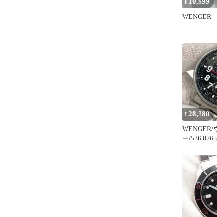
10,999
¥
WENGER
28,380
¥
WENGER
ー/536.07
黒文字盤/
スイス製/1
イト/メンズ
計/RS2341