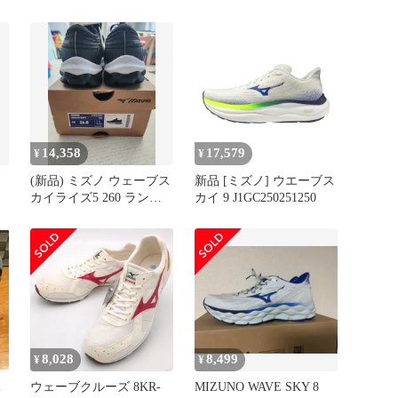
ル
ド 26.0cm 黒 白
スニーカー
14,358
17,579
¥
¥
(新品) ミズノ ウェーブス
新品 [ミズノ] ウエーブス
カイライズ5 260 ランニ
カイ 9 J1GC250251250
ングシューズ 出品
8,028
8,499
¥
¥
2
ウェーブクルーズ 8KR-
MIZUNO WAVE SKY 8