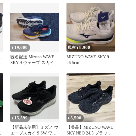
19,000
8,900
¥
現在 ¥
ミ
匿名配送 Mizuno WAVE
MIZUNO WAVE SKY 9
ラ
SKY 9 ウェーブ スカイ9
26.5cm
26.5cm
15,599
5,500
¥
¥
ラ
【新品未使用】ミズノ ウ
【美品】MIZUNO WAVE
ェ
エーブスカイ 9 SW ワイ
SKY NEO 24.5 ブラック