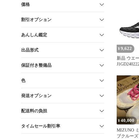
価格
割引オプション
あんしん鑑定
9,622
¥
出品形式
新品 ウエー
J1GD24022
保証付き整備品
色
発送オプション
配送料の負担
40,000
¥
タイムセール割引率
MIZUNO
ブクルーズ