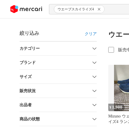
ンツにスキップ
ウエーブスカイライズ4
絞り込み
ウエー
クリア
カテゴリー
販売
ブランド
サイズ
販売状況
出品者
1,900
¥
Mizuno
商品の状態
イズ4 ラ
ズ ミズノ