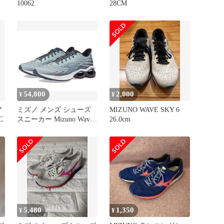
10062
28CM
54,800
2,000
¥
¥
ア
ミズノ メンズ シューズ
MIZUNO WAVE SKY 6
C
スニーカー Mizuno Wave
26.0cm
Creation 25 SSW Grey
MistWhite ホワイト
5,480
1,350
¥
¥