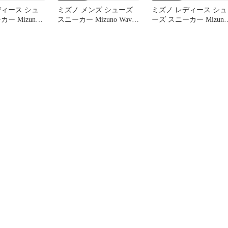
ディース シュ
ミズノ メンズ シューズ
ミズノ レディース シュ
ー Mizuno
スニーカー Mizuno Wave
ーズ スニーカー Mizuno
SnowhiteSilv
Sky 9 SnowhiteSurf ホワ
Wave Sky 9
イト
MercuryBariton