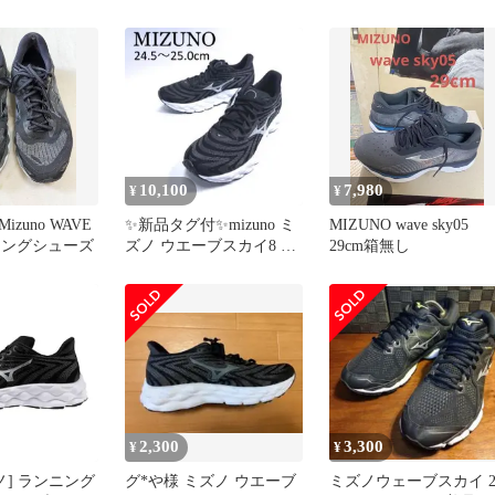
cm
ネオ
ーブクルーズ apワー
ド 別注
10,100
7,980
¥
¥
Mizuno WAVE
✨新品タグ付✨mizuno ミ
MIZUNO wave sky05
ンニングシューズ
ズノ ウエーブスカイ8 厚
29cm箱無し
底スニーカー 25.0
2,300
3,300
¥
¥
ノ] ランニング
グ*や様 ミズノ ウエーブ
ミズノウェーブスカイ 