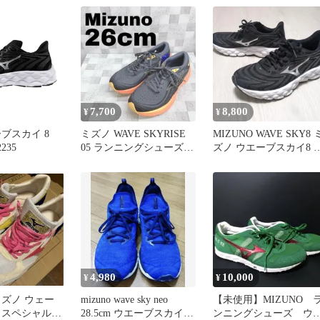
7,700
8,800
¥
¥
ブスカイ 8
ミズノ WAVE SKYRISE
MIZUNO WAVE SKY8 
2235
05 ランニングシューズ
ズノ ウエーブスカイ8 
26cm 21
ンニング 24cm
4,980
10,000
¥
¥
 ミズノ ウェー
mizuno wave sky neo
【未使用】MIZUNO 
 スペシャルオ
28.5cm ウエーブスカイ
ンニングシューズ ウ