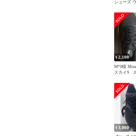
シューズ 
8 ジョギン
レーニング
量 反発 厚
ブラック×
イト 24.5 c
2,100
¥
M*0様 Mi
スカイ9 2
ワイド 最
3,000
¥