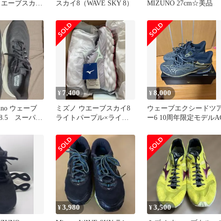
ウエーブスカイ
スカイ8（WAVE SKY 8）
MIZUNO 27cm☆美品
グ マラソン ト
 スポーツ 軽
底 レディース
シルバー×ホワ
m 2E
7,400
8,000
¥
¥
zuno ウェーブ
ミズノ ウエーブスカイ8
ウェーブエクシードツ
8.5 スーパー
ライトパープル×ライト
ー6 10周年限定モデルA
新モデル
ブルー×ピンク 24.0cm
3,980
3,500
¥
¥