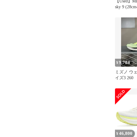
【Used】MI
sky 9 (28cm
9,784
¥
ミズノ ウ
イズ3 260
46,800
¥