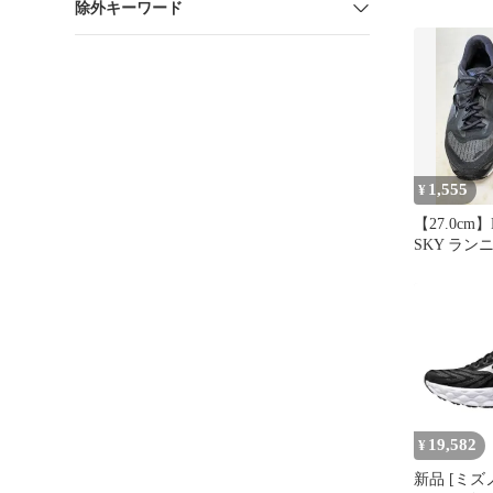
除外キーワード
ーダー 26.5
1,555
¥
【27.0cm】
SKY ラ
19,582
¥
新品 [ミズ