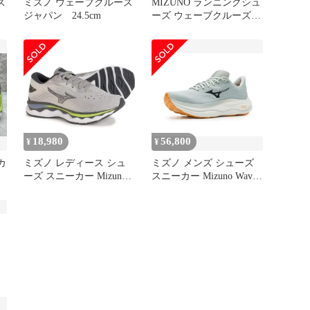
ズ
ミズノ ウェーブクルーズ
MIZUNO ランニングシュ
ジャパン 24.5cm
ーズ ウェーブクルーズジ
ャパン
18,980
56,800
¥
¥
カ
ミズノ レディース シュ
ミズノ メンズ シューズ
ーズ スニーカー Mizuno
スニーカー Mizuno Wave
Wave Sky 6 D Running
Sky 9 MercuryBariton
Shoes For Women Ultimate
Grey グレー