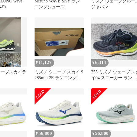
ZUNO wave
Mizuno WAVE SKY ラン
ミズノ ウェーブクルー
4E)
ニングシューズ
ジャパン
11,127
6,314
¥
¥
ェーブスカイラ
ミズノ ウエーブ スカイ 9
255 ミズノ ウェーブ ス
285mm 2E ランニングシ
イ04 スニーカー ランニ
ューズ 足囲 普通幅 オス
ングシューズ 中古 靴
スメ
56,800
56,800
¥
¥